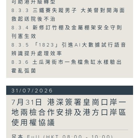
可助港升級轉型
8.3.3 三鐵賽失蹤男子 大美督對開海面
救起送院後不治
8.3.4 新修訂竹棚及金屬棚架安全守則
刊憲生效
8.3.5 「1823」引進AI大數據試行語音
辨識提升處理效率
8.3.6 土瓜灣街市一魚檔魚缸水樣驗出
霍亂弧菌
31/07/2026
7月31日 港深簽署皇崗口岸一
地兩檢合作安排及港方口岸區
使用權協議
足本 Full (HKT 08:00 - 10:00)