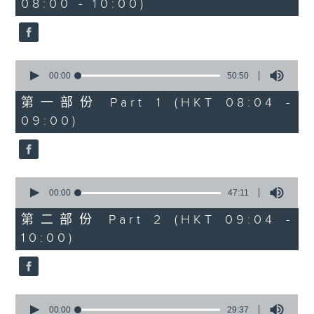
08:00 - 10:00)
37
minutes,
51
seconds
0
seconds
00:00
50:50
of
50
第一部份 Part 1 (HKT 08:04 -
minutes,
09:00)
50
seconds
0
seconds
00:00
47:11
of
47
第二部份 Part 2 (HKT 09:04 -
minutes,
10:00)
11
seconds
0
seconds
00:00
29:37