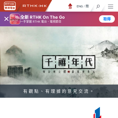
ENG
/
簡
×
全新 RTHK On The Go
取得
一手掌握 RTHK 電台、電視節目
有觀點、有理據的意見交流。