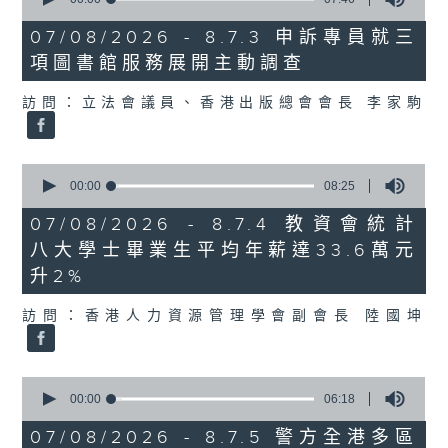
of
7
07/08/2026 - 8.7.3 申訴專員就三
minutes,
項圖書館服務展開主動調查
46
seconds
訪問：立法會議員、香港出版總會會長 李家駒
0
seconds
00:00
08:25
of
8
07/08/2026 - 8.7.4 教資會統計
minutes,
八大學士畢業生平均年薪達33.6萬元
25
seconds
升2%
訪問：香港人力資源管理學會副會長 陸國坤
0
seconds
00:00
06:18
of
6
07/08/2026 - 8.7.5 警方全港多區
minutes,