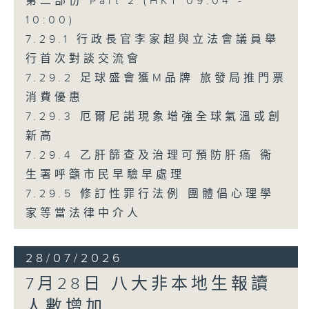
第二部份 Part 2 (HKT 09:04 -
10:00)
7.29.1 行政長官李家超與立法會議員舉
行首次對談交流會
7.29.2 足球盛會獲M品牌 旅發局推門票
消費優惠
7.29.3 厄爾尼諾現象增強全球氣溫或創
新高
7.29.4 乙肝篩查及治理可預防肝癌 衞
生署呼籲市民早驗早處理
7.29.5 修訂性罪行法例 團體倡心理學
家等當法律中介人
28/07/2026
7月28日 八大非本地生報讀
人數增加