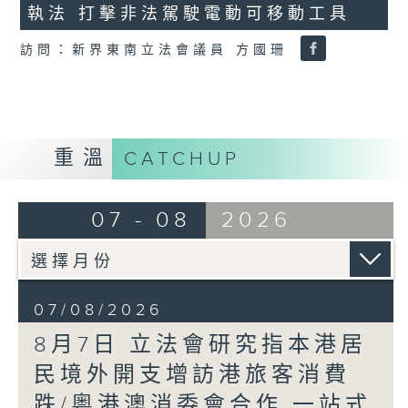
執法 打擊非法駕駛電動可移動工具
18
seconds
訪問：新界東南立法會議員 方國珊
重溫
CATCHUP
07 - 08
2026
07/08/2026
8月7日 立法會研究指本港居
民境外開支增訪港旅客消費
跌/粵港澳消委會合作 一站式