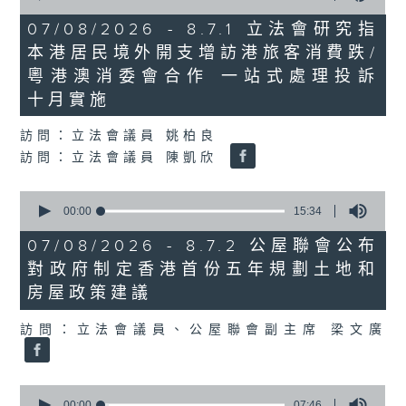
of
29
07/08/2026 - 8.7.1 立法會研究指
minutes,
本港居民境外開支增訪港旅客消費跌/
37
seconds
粵港澳消委會合作 一站式處理投訴
十月實施
訪問：立法會議員 姚柏良
訪問：立法會議員 陳凱欣
0
seconds
00:00
15:34
of
15
07/08/2026 - 8.7.2 公屋聯會公布
minutes,
對政府制定香港首份五年規劃土地和
34
seconds
房屋政策建議
訪問：立法會議員、公屋聯會副主席 梁文廣
0
seconds
00:00
07:46