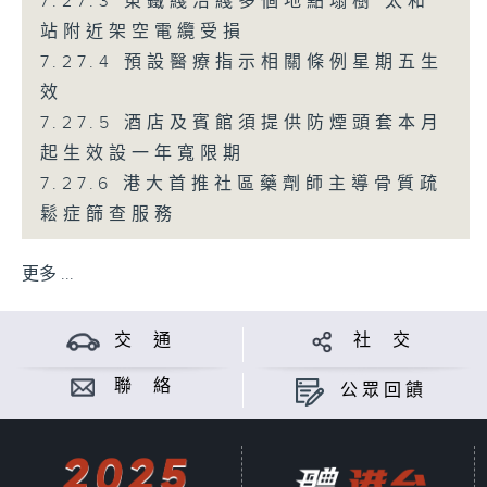
7.27.3 東鐵綫沿綫多個地點塌樹 太和
站附近架空電纜受損
7.27.4 預設醫療指示相關條例星期五生
效
7.27.5 酒店及賓館須提供防煙頭套本月
起生效設一年寬限期
7.27.6 港大首推社區藥劑師主導骨質疏
鬆症篩查服務
更多 ...
交 通
社 交
聯 絡
公眾回饋