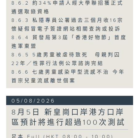
8.6.2 約34%申請人經大學聯招獲正式
遴選取錄資格
8.6.3 私隱專員公署過去三個月收16宗
懷疑假冒電子簽證網站相關查詢或投訴
8.6.4 貿發局第3屆「香港好物節」首度
進軍東盟
8.6.5 5歲男童被虐待致死 母親判囚
22年／性罪行法例公眾諮詢完結
8.6.6 七歲男童感染甲型流感不治 今年
首宗兒童流感離世個案
05/08/2026
8月5日 新皇崗口岸港方口岸
區預計將進行超過100次測試
足本 Full (HKT 08:00 - 10:00)