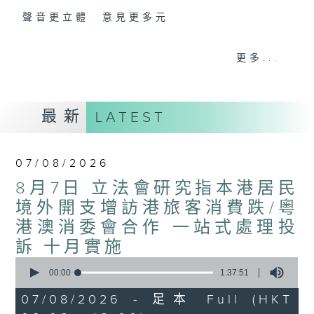
聲音更立體 意見更多元
「千禧年代」鼓勵聽眾及嘉賓作有觀點、有理
更多...
據的意見交流，藉此帶出更多新觀點、新意
見、新角度。透過時事速遞，每日早晨為廣大
聽眾提供最新資訊以迎接新的一天。
最新
LATEST
監製：林嘉瑜
07/08/2026
8月7日 立法會研究指本港居民
境外開支增訪港旅客消費跌/粵
港澳消委會合作 一站式處理投
訴 十月實施
0
seconds
00:00
1:37:51
of
1
07/08/2026 - 足本 Full (HKT
hour,