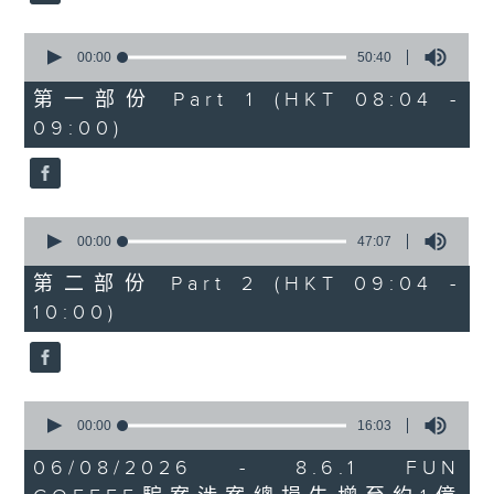
0
seconds
00:00
50:40
of
50
第一部份 Part 1 (HKT 08:04 -
minutes,
09:00)
40
seconds
0
seconds
00:00
47:07
of
47
第二部份 Part 2 (HKT 09:04 -
minutes,
10:00)
7
seconds
0
seconds
00:00
16:03
of
16
06/08/2026 - 8.6.1 FUN
minutes,