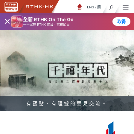
ENG
/
簡
×
全新 RTHK On The Go
取得
一手掌握 RTHK 電台、電視節目
有觀點、有理據的意見交流。