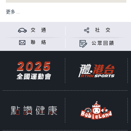
更多 ...
交 通
社 交
聯 絡
公眾回饋