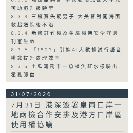
8.3.2 地區諮詢會 李家超指北都大學城
可助港升級轉型
8.3.3 三鐵賽失蹤男子 大美督對開海面
救起送院後不治
8.3.4 新修訂竹棚及金屬棚架安全守則
刊憲生效
8.3.5 「1823」引進AI大數據試行語音
辨識提升處理效率
8.3.6 土瓜灣街市一魚檔魚缸水樣驗出
霍亂弧菌
31/07/2026
7月31日 港深簽署皇崗口岸一
地兩檢合作安排及港方口岸區
使用權協議