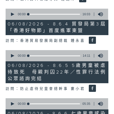
0
seconds
00:00
16:03
of
16
06/08/2026 - 8.6.4 貿發局第3屆
minutes,
「香港好物節」首度進軍東盟
3
seconds
訪問：香港貿易發展局副總裁 鍾永喜
0
seconds
00:00
14:11
of
14
06/08/2026 - 8.6.5 5歲男童被虐
minutes,
待致死 母親判囚22年／性罪行法例
11
seconds
公眾諮詢完結
訪問：防止虐待兒童會總幹事 婁小君
0
seconds
00:00
05:35
of
5
06/08/2026 - 8.6.6 七歲男童感染