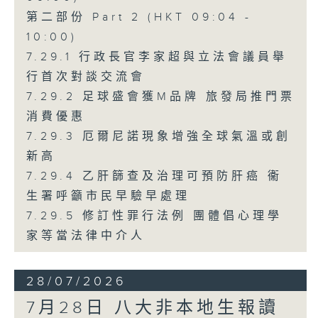
第二部份 Part 2 (HKT 09:04 -
10:00)
7.29.1 行政長官李家超與立法會議員舉
行首次對談交流會
7.29.2 足球盛會獲M品牌 旅發局推門票
消費優惠
7.29.3 厄爾尼諾現象增強全球氣溫或創
新高
7.29.4 乙肝篩查及治理可預防肝癌 衞
生署呼籲市民早驗早處理
7.29.5 修訂性罪行法例 團體倡心理學
家等當法律中介人
28/07/2026
7月28日 八大非本地生報讀