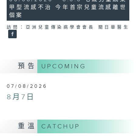
minutes,
甲型流感不治 今年首宗兒童流感離世
35
seconds
個案
訪問：亞洲兒童傳染病學會會長 關日華醫生
預告
UPCOMING
07/08/2026
8月7日
重溫
CATCHUP