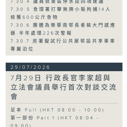
7.30.4 議員就東區停水提四項建議
7.30.5 食環署打擊無牌小販拘捕14人
檢獲600公斤食物
7.30.6 團體為樂華南邨長者裝大門感應
器 半年處理226次警報
7.30.7 房署擬試行公共屋邨設共享單車
專屬泊位
29/07/2026
7月29日 行政長官李家超與
立法會議員舉行首次對談交流
會
足本 Full (HKT 08:00 - 10:00)
第一部份 Part 1 (HKT 08:04 -
09:00)