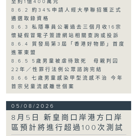
至約1億400萬元
8.6.2 約34%申請人經大學聯招獲正式
遴選取錄資格
8.6.3 私隱專員公署過去三個月收16宗
懷疑假冒電子簽證網站相關查詢或投訴
8.6.4 貿發局第3屆「香港好物節」首度
進軍東盟
8.6.5 5歲男童被虐待致死 母親判囚
22年／性罪行法例公眾諮詢完結
8.6.6 七歲男童感染甲型流感不治 今年
首宗兒童流感離世個案
05/08/2026
8月5日 新皇崗口岸港方口岸
區預計將進行超過100次測試