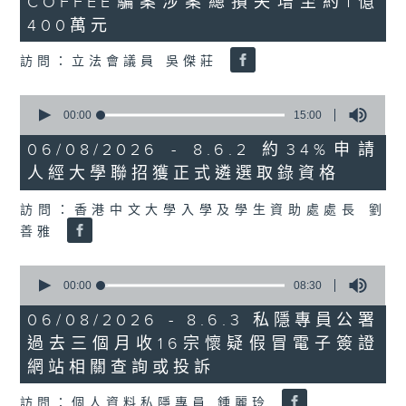
COFFEE騙案涉案總損失增至約1億
3
seconds
400萬元
訪問：立法會議員 吳傑莊
0
seconds
00:00
15:00
of
15
06/08/2026 - 8.6.2 約34%申請
minutes,
人經大學聯招獲正式遴選取錄資格
0
seconds
訪問：香港中文大學入學及學生資助處處長 劉
善雅
0
seconds
00:00
08:30
of
8
06/08/2026 - 8.6.3 私隱專員公署
minutes,
過去三個月收16宗懷疑假冒電子簽證
30
seconds
網站相關查詢或投訴
訪問：個人資料私隱專員 鍾麗玲