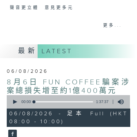
聲音更立體 意見更多元
「千禧年代」鼓勵聽眾及嘉賓作有觀點、有理
更多...
據的意見交流，藉此帶出更多新觀點、新意
見、新角度。透過時事速遞，每日早晨為廣大
聽眾提供最新資訊以迎接新的一天。
最新
LATEST
監製：林嘉瑜
06/08/2026
8月6日 FUN COFFEE騙案涉
案總損失增至約1億400萬元
0
seconds
00:00
1:37:37
of
1
06/08/2026 - 足本 Full (HKT
hour,
08:00 - 10:00)
37
minutes,
37
seconds