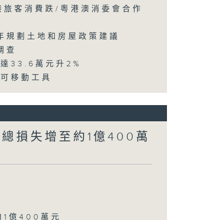
訪港旅客消費跌/粵港澳消委會合作
五年規劃土地和房屋政策建議
調查
達33.6萬元升2%
動可移動工具
涉案總損失增至約1億400萬
約1億400萬元