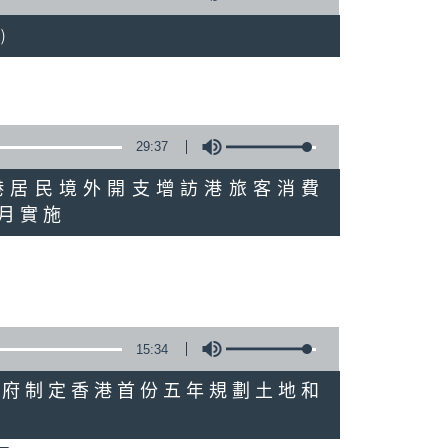
)
29:37
研究指本港居民境外開支增訪港旅客消費
十月實施
15:34
公布對政府制定香港首份五年規劃土地和