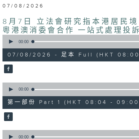
07/08/2026
8月7日 立法會研究指本港居民
粵港澳消委會合作 一站式處理投訴
0
seconds
00:00
of
1
07/08/2026 - 足本 Full (HKT 08:00
hour,
37
minutes,
51
seconds
Volume
90%
0
seconds
00:00
of
50
第一部份 Part 1 (HKT 08:04 - 09:00
minutes,
50
seconds
Volume
90%
0
seconds
00:00