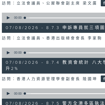
訪問：立法會議員、公屋聯會副主席 梁文廣
0
seconds
00:00
of
7
07/08/2026 - 8.7.3 申訴專員
minutes,
46
seconds
Volume
訪問：立法會議員、香港出版總會會長 李家駒
90%
0
seconds
00:00
of
8
07/08/2026 - 8.7.4 教資會統計
minutes,
25
升2%
seconds
Volume
90%
訪問：香港人力資源管理學會副會長 陸國坤
0
seconds
00:00
of
6
07/08/2026 - 8.7.5 警方全港
minutes,