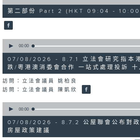
of
47
第二部份 Part 2 (HKT 09:04 - 10:00
minutes,
11
seconds
Volume
90%
0
seconds
00:00
of
29
07/08/2026 - 8.7.1 立法會
minutes,
37
跌/粵港澳消委會合作 一站式處理投訴 
seconds
Volume
90%
訪問：立法會議員 姚柏良
訪問：立法會議員 陳凱欣
0
seconds
00:00
of
15
07/08/2026 - 8.7.2 公屋聯會
minutes,
34
房屋政策建議
seconds
Volume
90%