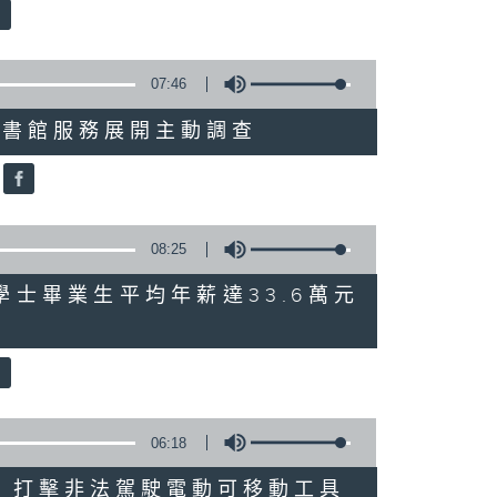
07:46
就三項圖書館服務展開主動調查
08:25
 八大學士畢業生平均年薪達33.6萬元
06:18
多區執法 打擊非法駕駛電動可移動工具