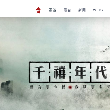
電視
電台
新聞
WEB+