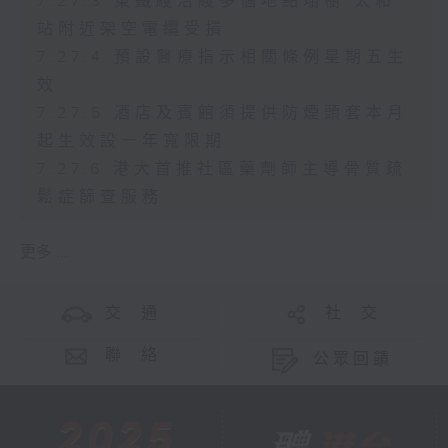
7.27.3 東鐵綫沿綫多個地點塌樹 太和
站附近架空電纜受損
7.27.4 預設醫療指示相關條例星期五生
效
7.27.5 酒店及賓館須提供防煙頭套本月
起生效設一年寬限期
7.27.6 港大首推社區藥劑師主導骨質疏
鬆症篩查服務
更多 ...
交 通
社 交
聯 絡
公眾回饋