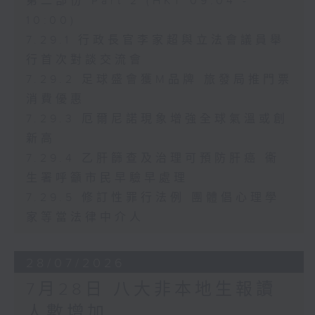
第二部份 Part 2 (HKT 09:04 -
10:00)
7.29.1 行政長官李家超與立法會議員舉
行首次對談交流會
7.29.2 足球盛會獲M品牌 旅發局推門票
消費優惠
7.29.3 厄爾尼諾現象增強全球氣溫或創
新高
7.29.4 乙肝篩查及治理可預防肝癌 衞
生署呼籲市民早驗早處理
7.29.5 修訂性罪行法例 團體倡心理學
家等當法律中介人
28/07/2026
7月28日 八大非本地生報讀
人數增加