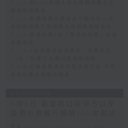
8.6.2 約34%申請人經大學聯招獲正式
遴選取錄資格
8.6.3 私隱專員公署過去三個月收16宗
懷疑假冒電子簽證網站相關查詢或投訴
8.6.4 貿發局第3屆「香港好物節」首度
進軍東盟
8.6.5 5歲男童被虐待致死 母親判囚
22年／性罪行法例公眾諮詢完結
8.6.6 七歲男童感染甲型流感不治 今年
首宗兒童流感離世個案
05/08/2026
8月5日 新皇崗口岸港方口岸
區預計將進行超過100次測試
足本 Full (HKT 08:00 - 10:00)