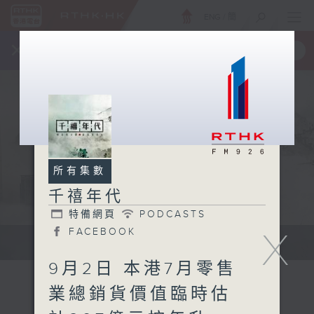
ENG
/
簡
×
全新 RTHK On The Go
取得
一手掌握 RTHK 電台、電視節目
所有集數
千禧年代
特備網頁
PODCASTS
X
FACEBOOK
有觀點、有理據的意見交流。
9月2日 本港7月零售
業總銷貨價值臨時估