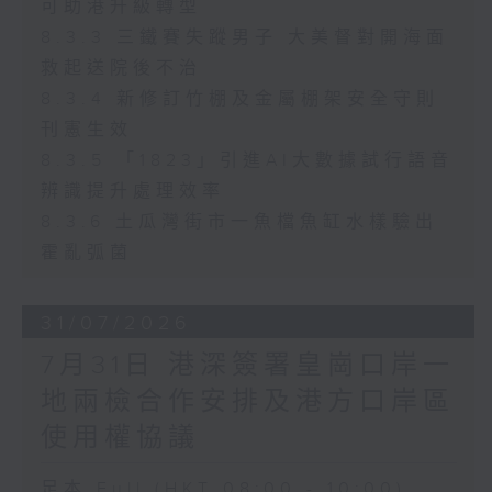
可助港升級轉型
8.3.3 三鐵賽失蹤男子 大美督對開海面
救起送院後不治
8.3.4 新修訂竹棚及金屬棚架安全守則
刊憲生效
8.3.5 「1823」引進AI大數據試行語音
辨識提升處理效率
8.3.6 土瓜灣街市一魚檔魚缸水樣驗出
霍亂弧菌
31/07/2026
7月31日 港深簽署皇崗口岸一
地兩檢合作安排及港方口岸區
使用權協議
足本 Full (HKT 08:00 - 10:00)