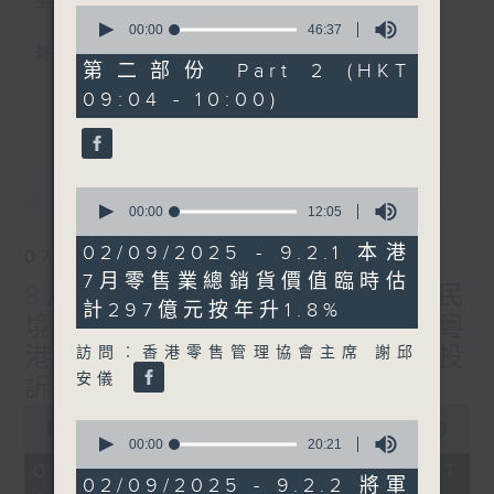
星期一至五
0
seconds
00:00
46:37
of
聲音更立體 意見更多元
46
第二部份 Part 2 (HKT
minutes,
更多...
09:04 - 10:00)
37
「千禧年代」鼓勵聽眾及嘉賓作有觀點、有理
seconds
據的意見交流，藉此帶出更多新觀點、新意
見、新角度。透過時事速遞，每日早晨為廣大
最新
LATEST
聽眾提供最新資訊以迎接新的一天。
0
seconds
00:00
12:05
of
監製：林嘉瑜
12
02/09/2025 - 9.2.1 本港
07/08/2026
minutes,
7月零售業總銷貨價值臨時估
5
8月7日 立法會研究指本港居民
seconds
計297億元按年升1.8%
境外開支增訪港旅客消費跌/粵
港澳消委會合作 一站式處理投
訪問︰香港零售管理協會主席 謝邱
安儀
訴 十月實施
0
0
seconds
00:00
1:37:51
seconds
00:00
20:21
of
of
1
07/08/2026 - 足本 Full (HKT
20
hour,
02/09/2025 - 9.2.2 將軍