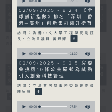
seconds
00:00
09:13
of
of
29
07/08/2026 - 8.7.1 立法會研究指
9
02/09/2025 - 9.2.4 《全
minutes,
minutes,
本港居民境外開支增訪港旅客消費跌/
37
球創新指數》排名「深圳—香
13
seconds
粵港澳消委會合作 一站式處理投訴
seconds
港—廣州」創新集群躍升榜首
十月實施
訪問︰香港中文大學工程學院副院
訪問：立法會議員 姚柏良
長、立法會議員 黃錦輝
訪問：立法會議員 陳凱欣
0
seconds
00:00
11:30
0
of
seconds
00:00
15:34
11
of
02/09/2025 - 9.2.5 房委
minutes,
15
07/08/2026 - 8.7.2 公屋聯會公布
會挑選10條公共屋邨為試點
30
minutes,
seconds
對政府制定香港首份五年規劃土地和
34
引入創新科技管理
seconds
房屋政策建議
訪問︰立法會房屋事務委員會委員
訪問：立法會議員、公屋聯會副主席 梁文廣
陳家珮
0
seconds
00:00
07:54
0
of
seconds
00:00
07:46