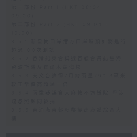
第一部份 Part 1 (HKT 08:04 -
09:00)
第二部份 Part 2 (HKT 09:04 -
10:00)
8.5.1 新皇崗口岸港方口岸區預計將進行
超過100次測試
8.5.2 香港船東會稱近百艘會員船隻滯
留波斯灣及霍爾木茲海峽
8.5.3 天文台錄得7月總雨量790.3毫米
較正常值高超過一倍
8.5.4 兩童疑誤食大麻糖不適送院 母涉
疏忽照顧同被捕
8.5.5 東涌滿東邨毗鄰擬建康體綜合大
樓