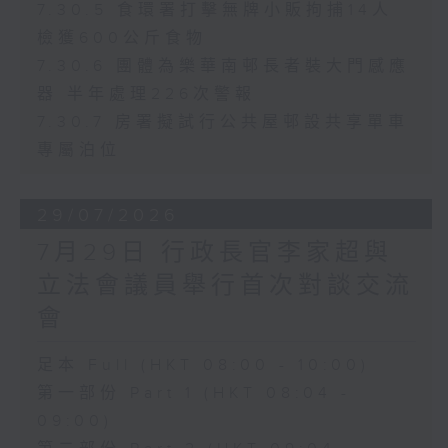
7.30.5 食環署打擊無牌小販拘捕14人
檢獲600公斤食物
7.30.6 團體為樂華南邨長者裝大門感應
器 半年處理226次警報
7.30.7 房署擬試行公共屋邨設共享單車
專屬泊位
29/07/2026
7月29日 行政長官李家超與
立法會議員舉行首次對談交流
會
足本 Full (HKT 08:00 - 10:00)
第一部份 Part 1 (HKT 08:04 -
09:00)