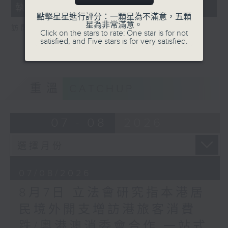
執法 打擊非法駕駛電動可移動工具
18
seconds
點擊星星進行評分：一顆星為不滿意，五顆
星為非常滿意。
訪問：新界東南立法會議員 方國珊
Click on the stars to rate: One star is for not
satisfied, and Five stars is for very satisfied.
重溫
CATCHUP
07 - 08
2026
07/08/2026
8月7日 立法會研究指本港居
民境外開支增訪港旅客消費
跌/粵港澳消委會合作 一站式