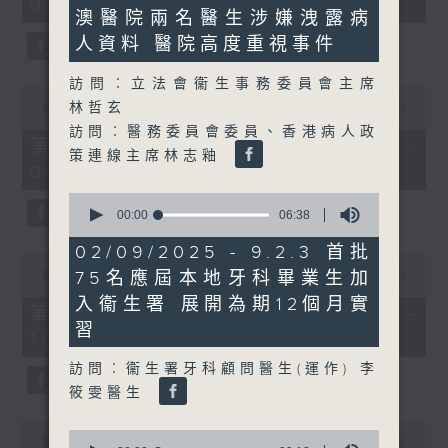
08:00 - 10:00)
minutes,
37
澳醫院兩名醫生涉嫌洩露病
21
minutes,
seconds
51
人資料 醫院高度重視事件
seconds
訪問︰立法會衞生事務委員會主席
0
林哲玄
seconds
00:00
50:50
of
訪問︰醫務委員會委員、香港病人政
50
第一部份 Part 1 (HKT 08:04 -
策連線主席林志釉
minutes,
09:00)
50
seconds
0
seconds
00:00
06:38
of
6
02/09/2025 - 9.2.3 首批
0
minutes,
seconds
75名應屆本地牙科畢業生加
00:00
47:11
38
of
seconds
入衞生署 展開為期12個月實
47
第二部份 Part 2 (HKT 09:04 -
minutes,
習
10:00)
11
seconds
訪問︰衞生署牙科顧問醫生(運作) 李
筱雯醫生
0
0
seconds
00:00
29:37