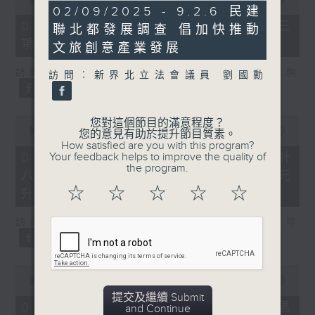
7
02/09/2025 - 9.2.6 民建
of
minutes,
7
07/08/2026 - 8.7.3 申訴專員就三
聯北都發展調查 倡加快推動
54
minutes,
seconds
項圖書館服務展開主動調查
46
文旅創意產業發展
seconds
訪問：立法會議員、香港出版總會會長 李家駒
訪問︰新界北立法會議員 劉國勳
0
您對這個節目的滿意程度？
seconds
00:00
08:25
您的意見有助於提升節目質素。
of
How satisfied are you with this program?
8
07/08/2026 - 8.7.4 教資會統計
Your feedback helps to improve the quality of
minutes,
the program.
八大學士畢業生平均年薪達33.6萬元
25
seconds
☆
☆
☆
☆
☆
升2%
訪問：香港人力資源管理學會副會長 陸國坤
0
seconds
00:00
06:18
of
提交及繼續 Submit
6
07/08/2026 - 8.7.5 警方全港多區
and Continue
minutes,