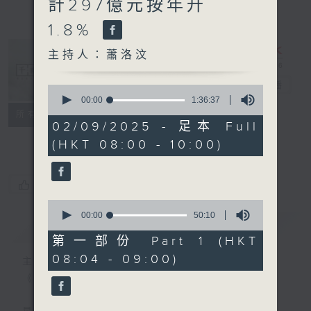
計297億元按年升
1.8%
主持人：蕭洛汶
千禧年代
電台直播
0
seconds
00:00
1:36:37
of
特備網頁
PODCASTS
所有集數
1
02/09/2025 - 足本 Full
FACEBOOK
hour,
(HKT 08:00 - 10:00)
36
minutes,
37
seconds
您喜歡這個節目嗎?
0
seconds
00:00
50:10
簡介
GIST
of
50
第一部份 Part 1 (HKT
minutes,
08:04 - 09:00)
10
主持人：蕭洛汶
seconds
《千禧年代》