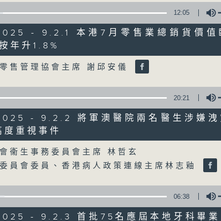
12:05
星期一至五
/2025 - 9.2.1 本港7月零售業總銷貨
聲音更立體 意見更多元
按年升1.8%
Volume
零售管理協會主席 謝邱安儀
「千禧年代」鼓勵聽眾及嘉賓作有觀點、有
新意見、新角度。透過時事速遞，每日早晨
天。
20:21
/2025 - 9.2.2 將軍澳醫院兩名醫生涉
監製：林嘉瑜
高度重視事件
Volume
會衞生事務委員會主席 林哲玄
務委員會委員、香港病人政策連線主席林志釉
06:38
/2025 - 9.2.3 首批75名應屆本地牙科