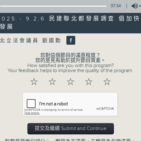
0
07:54
seconds
00:00
of
56
/2025 - 9.2.6 民建聯北都發展調查 倡
第二部份 Part 2 (HKT 09:04 - 10:00
minutes,
發展
9
Volume
seconds
Volume
90%
北立法會議員 劉國勳
0
seconds
您對這個節目的滿意程度？
00:00
of
您的意見有助於提升節目質素。
29
How satisfied are you with this program?
07/08/2026 - 8.7.1 立法會
minutes,
Your feedback helps to improve the quality of the program.
37
跌/粵港澳消委會合作 一站式處理投訴 
seconds
Volume
☆
☆
☆
☆
☆
90%
訪問：立法會議員 姚柏良
訪問：立法會議員 陳凱欣
0
seconds
00:00
of
提交及繼續 Submit and Continue
15
07/08/2026 - 8.7.2 公屋聯會
minutes,
34
房屋政策建議