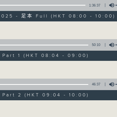
1:36:37
有觀點、有理據的意見交流。
2025 - 足本 Full (HKT 08:00 - 10:00)
Volume
50:10
千禧年代
art 1 (HKT 08:04 - 09:00)
特備網頁
PODCASTS
所有集數
Volume
您喜歡這個節目嗎?
46:37
art 2 (HKT 09:04 - 10:00)
主持人：蕭洛汶
Volume
《千禧年代》