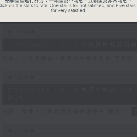
點擊星星進行評分：一顆星為不滿意，五顆星為非常滿意。
seconds
Volume
lick on the stars to rate: One star is for not satisfied, and Five stars 
90%
for very satisfied.
訪問：立法會議員、公屋聯會副主席 梁文廣
0
seconds
00:00
of
7
07/08/2026 - 8.7.3 申訴專員
minutes,
46
seconds
Volume
訪問：立法會議員、香港出版總會會長 李家駒
90%
0
seconds
00:00
of
8
07/08/2026 - 8.7.4 教資會統計
minutes,
25
升2%
seconds
Volume
90%
訪問：香港人力資源管理學會副會長 陸國坤
0
seconds
00:00
of