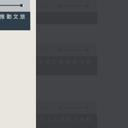
56:09
加快推動文旅
)
29:37
研究指本港居民境外開支增訪港旅客消費
十月實施
15:34
公布對政府制定香港首份五年規劃土地和