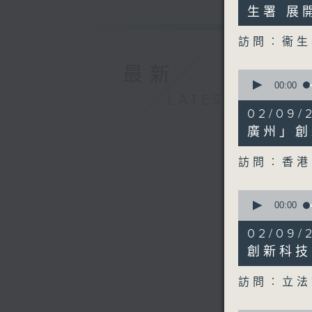
38
生署 展
seconds
90%
訪問︰衞生
最新
0
seconds
00:00
of
LATEST
9
02/09
minutes,
13
廣州」創
seconds
90%
訪問︰香港
0
seconds
00:00
of
11
02/09
minutes,
30
創新科技
seconds
90%
訪問︰立法