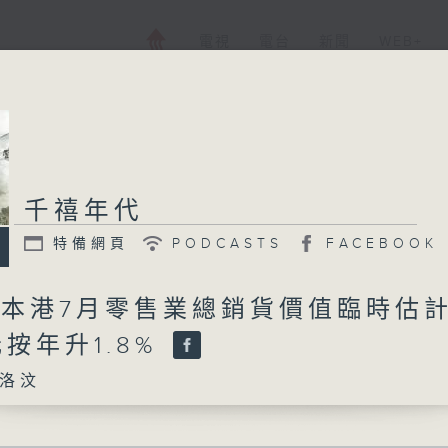
電視
電台
新聞
WEB+
千禧年代
特備網頁
PODCASTS
FACEBOOK
日 本港7月零售業總銷貨價值臨時估
元按年升1.8%
洛汶