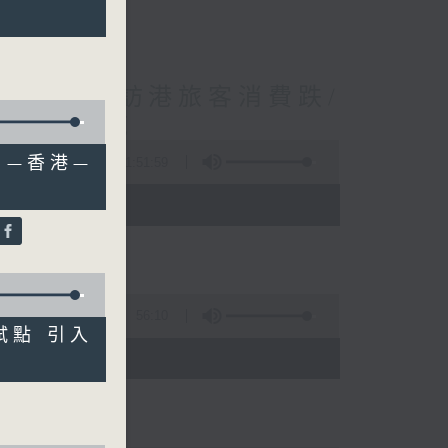
境外開支增訪港旅客消費跌/
 十月實施
深圳—香港—
1:51:59
 - 10:00)
56:10
為試點 引入
)