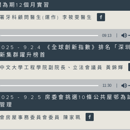
開為期12個月實習
Volume
07/08/2026
署牙科顧問醫生(運作) 李筱雯醫生
8月7日 立法會研究指本港居民
粵港澳消委會合作 一站式處理投訴
09:13
0
/2025 - 9.2.4 《全球創新指數》排名「
seconds
00:00
of
新集群躍升榜首
1
07/08/2026 - 足本 Full (HKT 08:04
Volume
hour,
51
中文大學工程學院副院長、立法會議員 黃錦輝
minutes,
59
seconds
Volume
90%
11:30
0
seconds
00:00
of
/2025 - 9.2.5 房委會挑選10條公共屋邨
56
第一部份 Part 1 (HKT 08:04 - 09:00
管理
minutes,
Volume
10
seconds
Volume
會房屋事務委員會委員 陳家珮
90%