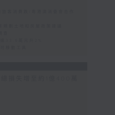
訪港旅客消費跌/粵港澳消委會合作
五年規劃土地和房屋政策建議
調查
達33.6萬元升2%
動可移動工具
涉案總損失增至約1億400萬