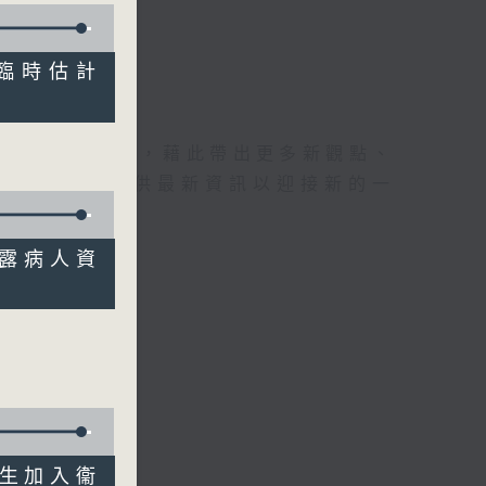
價值臨時估計
理據的意見交流，藉此帶出更多新觀點、
為廣大聽眾提供最新資訊以迎接新的一
嫌洩露病人資
畢業生加入衞