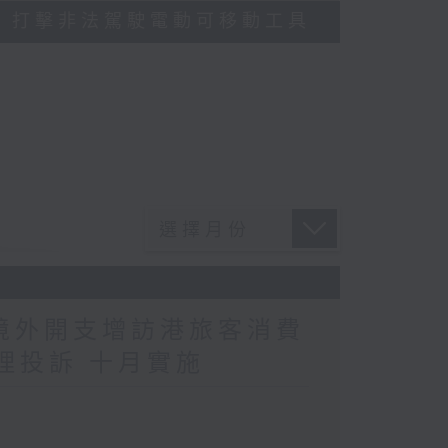
多區執法 打擊非法駕駛電動可移動工具
民境外開支增訪港旅客消費
理投訴 十月實施