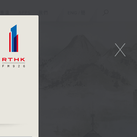
重溫
APPS
我們
ENG
/
簡
X
計