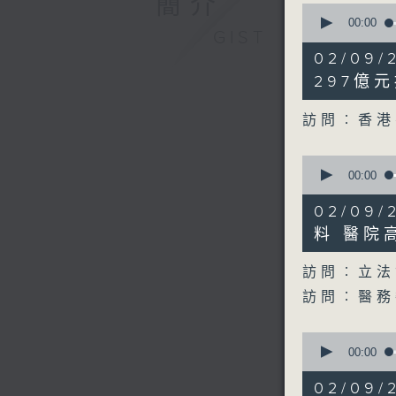
簡介
0
seconds
00:00
GIST
of
12
02/09
minutes,
5
297億元
seconds
90%
訪問︰香港
0
seconds
00:00
of
20
02/09
minutes,
21
料 醫院
seconds
90%
訪問︰立法
訪問︰醫
0
seconds
00:00
of
6
02/09
minutes,