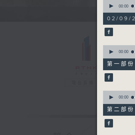
0
seconds
00:00
of
1
02/09/
hour,
36
minutes,
37
seconds
90%
0
seconds
00:00
of
50
第一部份 P
minutes,
10
seconds
90%
電台直播
0
seconds
00:00
of
46
第二部份 P
minutes,
37
seconds
90%