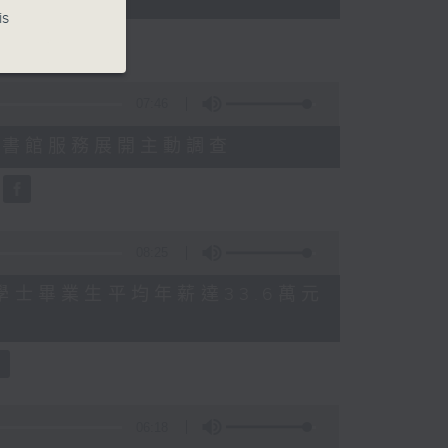
is
07:46
就三項圖書館服務展開主動調查
08:25
 八大學士畢業生平均年薪達33.6萬元
06:18