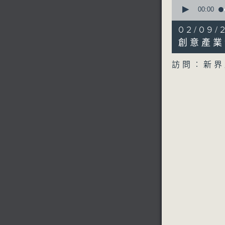
0
seconds
00:00
of
7
02/09
minutes,
54
創意產業
seconds
90%
訪問︰新界