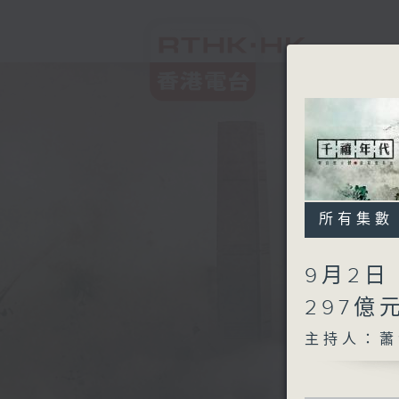
所有集數
9月2
297億
主持人：蕭