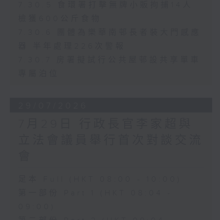
7.30.5 食環署打擊無牌小販拘捕14人
檢獲600公斤食物
7.30.6 團體為樂華南邨長者裝大門感應
器 半年處理226次警報
7.30.7 房署擬試行公共屋邨設共享單車
專屬泊位
29/07/2026
7月29日 行政長官李家超與
立法會議員舉行首次對談交流
會
足本 Full (HKT 08:00 - 10:00)
第一部份 Part 1 (HKT 08:04 -
09:00)