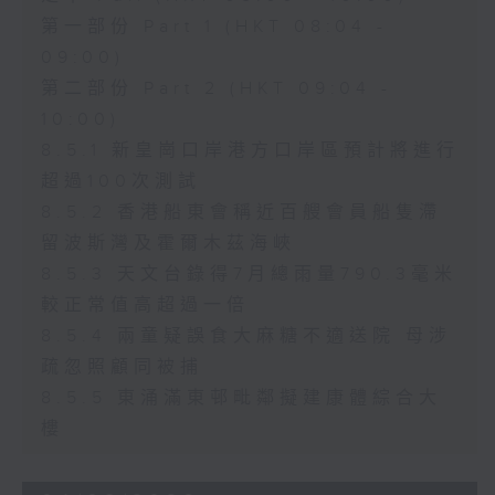
第一部份 Part 1 (HKT 08:04 -
09:00)
第二部份 Part 2 (HKT 09:04 -
10:00)
8.5.1 新皇崗口岸港方口岸區預計將進行
超過100次測試
8.5.2 香港船東會稱近百艘會員船隻滯
留波斯灣及霍爾木茲海峽
8.5.3 天文台錄得7月總雨量790.3毫米
較正常值高超過一倍
8.5.4 兩童疑誤食大麻糖不適送院 母涉
疏忽照顧同被捕
8.5.5 東涌滿東邨毗鄰擬建康體綜合大
樓