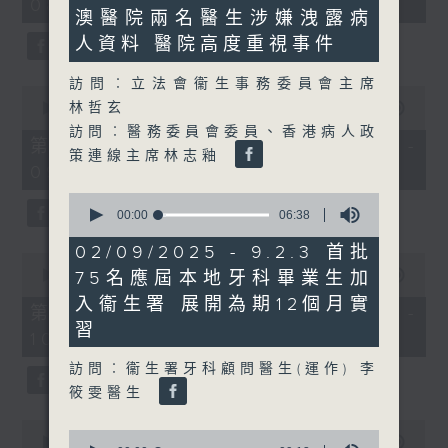
08:00 - 10:00)
minutes,
37
澳醫院兩名醫生涉嫌洩露病
21
minutes,
seconds
51
人資料 醫院高度重視事件
seconds
訪問︰立法會衞生事務委員會主席
0
林哲玄
seconds
00:00
50:50
of
訪問︰醫務委員會委員、香港病人政
50
第一部份 Part 1 (HKT 08:04 -
策連線主席林志釉
minutes,
09:00)
50
seconds
0
seconds
00:00
06:38
of
6
02/09/2025 - 9.2.3 首批
0
minutes,
seconds
75名應屆本地牙科畢業生加
00:00
47:11
38
of
seconds
入衞生署 展開為期12個月實
47
第二部份 Part 2 (HKT 09:04 -
minutes,
習
10:00)
11
seconds
訪問︰衞生署牙科顧問醫生(運作) 李
筱雯醫生
0
0
seconds
00:00
29:37