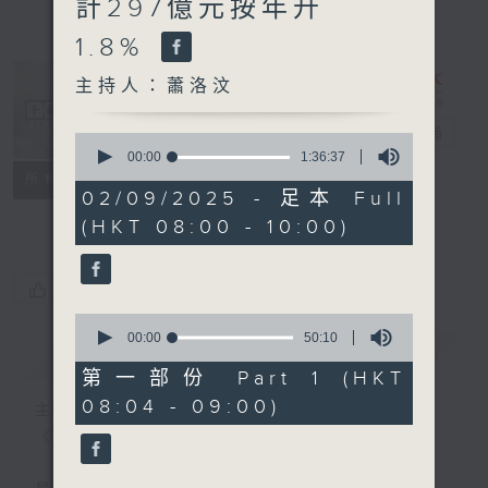
計297億元按年升
1.8%
主持人：蕭洛汶
千禧年代
電台直播
0
seconds
00:00
1:36:37
of
特備網頁
PODCASTS
所有集數
1
02/09/2025 - 足本 Full
FACEBOOK
hour,
(HKT 08:00 - 10:00)
36
minutes,
37
seconds
您喜歡這個節目嗎?
0
seconds
00:00
50:10
簡介
GIST
of
50
第一部份 Part 1 (HKT
minutes,
08:04 - 09:00)
10
主持人：蕭洛汶
seconds
《千禧年代》