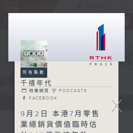
ENG
/
簡
×
全新 RTHK On The Go
取得
一手掌握 RTHK 電台、電視節目
所有集數
千禧年代
特備網頁
PODCASTS
X
FACEBOOK
有觀點、有理據的意見交流。
9月2日 本港7月零售
業總銷貨價值臨時估