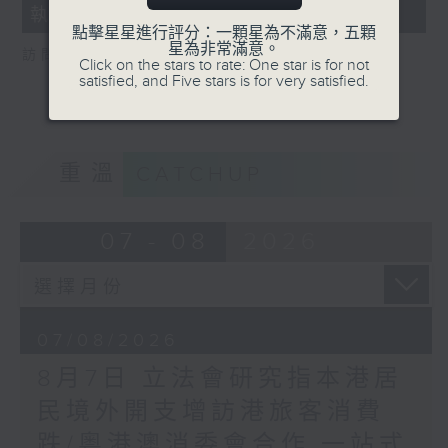
執法 打擊非法駕駛電動可移動工具
18
seconds
點擊星星進行評分：一顆星為不滿意，五顆
星為非常滿意。
訪問：新界東南立法會議員 方國珊
Click on the stars to rate: One star is for not
satisfied, and Five stars is for very satisfied.
重溫
CATCHUP
07 - 08
2026
07/08/2026
8月7日 立法會研究指本港居
民境外開支增訪港旅客消費
跌/粵港澳消委會合作 一站式