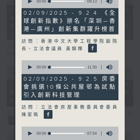
seconds
00:00
09:13
of
of
29
07/08/2026 - 8.7.1 立法會研究指
9
02/09/2025 - 9.2.4 《全
minutes,
minutes,
本港居民境外開支增訪港旅客消費跌/
37
球創新指數》排名「深圳—香
13
seconds
粵港澳消委會合作 一站式處理投訴
seconds
港—廣州」創新集群躍升榜首
十月實施
訪問︰香港中文大學工程學院副院
訪問：立法會議員 姚柏良
長、立法會議員 黃錦輝
訪問：立法會議員 陳凱欣
0
seconds
00:00
11:30
0
of
seconds
00:00
15:34
11
of
02/09/2025 - 9.2.5 房委
minutes,
15
07/08/2026 - 8.7.2 公屋聯會公布
會挑選10條公共屋邨為試點
30
minutes,
seconds
對政府制定香港首份五年規劃土地和
34
引入創新科技管理
seconds
房屋政策建議
訪問︰立法會房屋事務委員會委員
訪問：立法會議員、公屋聯會副主席 梁文廣
陳家珮
0
seconds
00:00
07:54
0
of
seconds
00:00
07:46