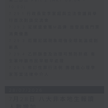
第二部份 Part 2 (HKT 09:04 -
10:00)
7.29.1 行政長官李家超與立法會議員舉
行首次對談交流會
7.29.2 足球盛會獲M品牌 旅發局推門票
消費優惠
7.29.3 厄爾尼諾現象增強全球氣溫或創
新高
7.29.4 乙肝篩查及治理可預防肝癌 衞
生署呼籲市民早驗早處理
7.29.5 修訂性罪行法例 團體倡心理學
家等當法律中介人
28/07/2026
7月28日 八大非本地生報讀
人數增加