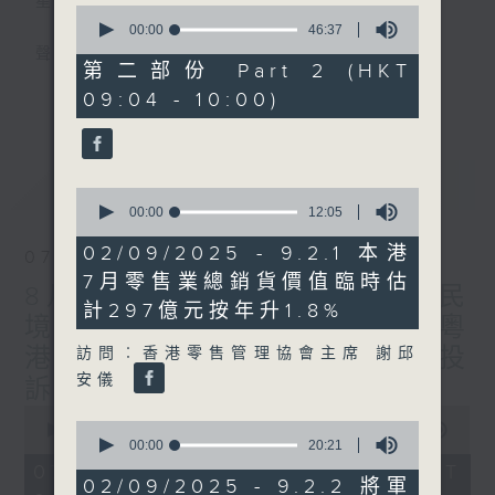
星期一至五
0
seconds
00:00
46:37
of
聲音更立體 意見更多元
46
第二部份 Part 2 (HKT
minutes,
更多...
09:04 - 10:00)
37
「千禧年代」鼓勵聽眾及嘉賓作有觀點、有理
seconds
據的意見交流，藉此帶出更多新觀點、新意
見、新角度。透過時事速遞，每日早晨為廣大
最新
LATEST
聽眾提供最新資訊以迎接新的一天。
0
seconds
00:00
12:05
of
監製：林嘉瑜
12
02/09/2025 - 9.2.1 本港
07/08/2026
minutes,
7月零售業總銷貨價值臨時估
5
8月7日 立法會研究指本港居民
seconds
計297億元按年升1.8%
境外開支增訪港旅客消費跌/粵
港澳消委會合作 一站式處理投
訪問︰香港零售管理協會主席 謝邱
安儀
訴 十月實施
0
0
seconds
00:00
1:37:51
seconds
00:00
20:21
of
of
1
07/08/2026 - 足本 Full (HKT
20
hour,
02/09/2025 - 9.2.2 將軍