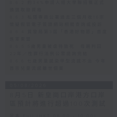
8.6.2 約34%申請人經大學聯招獲正式
遴選取錄資格
8.6.3 私隱專員公署過去三個月收16宗
懷疑假冒電子簽證網站相關查詢或投訴
8.6.4 貿發局第3屆「香港好物節」首度
進軍東盟
8.6.5 5歲男童被虐待致死 母親判囚
22年／性罪行法例公眾諮詢完結
8.6.6 七歲男童感染甲型流感不治 今年
首宗兒童流感離世個案
05/08/2026
8月5日 新皇崗口岸港方口岸
區預計將進行超過100次測試
足本 Full (HKT 08:00 - 10:00)