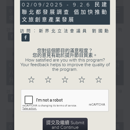
7
02/09/2025 - 9.2.6 民建
of
minutes,
7
07/08/2026 - 8.7.3 申訴專員就三
聯北都發展調查 倡加快推動
54
minutes,
seconds
項圖書館服務展開主動調查
46
文旅創意產業發展
seconds
訪問：立法會議員、香港出版總會會長 李家駒
訪問︰新界北立法會議員 劉國勳
0
您對這個節目的滿意程度？
seconds
00:00
08:25
您的意見有助於提升節目質素。
of
How satisfied are you with this program?
8
07/08/2026 - 8.7.4 教資會統計
Your feedback helps to improve the quality of
minutes,
the program.
八大學士畢業生平均年薪達33.6萬元
25
seconds
☆
☆
☆
☆
☆
升2%
訪問：香港人力資源管理學會副會長 陸國坤
0
seconds
00:00
06:18
of
提交及繼續 Submit
6
07/08/2026 - 8.7.5 警方全港多區
and Continue
minutes,