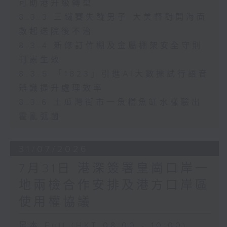
可助港升級轉型
8.3.3 三鐵賽失蹤男子 大美督對開海面
救起送院後不治
8.3.4 新修訂竹棚及金屬棚架安全守則
刊憲生效
8.3.5 「1823」引進AI大數據試行語音
辨識提升處理效率
8.3.6 土瓜灣街市一魚檔魚缸水樣驗出
霍亂弧菌
31/07/2026
7月31日 港深簽署皇崗口岸一
地兩檢合作安排及港方口岸區
使用權協議
足本 Full (HKT 08:00 - 10:00)