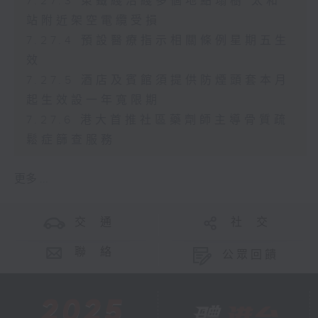
7.27.3 東鐵綫沿綫多個地點塌樹 太和
站附近架空電纜受損
7.27.4 預設醫療指示相關條例星期五生
效
7.27.5 酒店及賓館須提供防煙頭套本月
起生效設一年寬限期
7.27.6 港大首推社區藥劑師主導骨質疏
鬆症篩查服務
更多 ...
交 通
社 交
聯 絡
公眾回饋