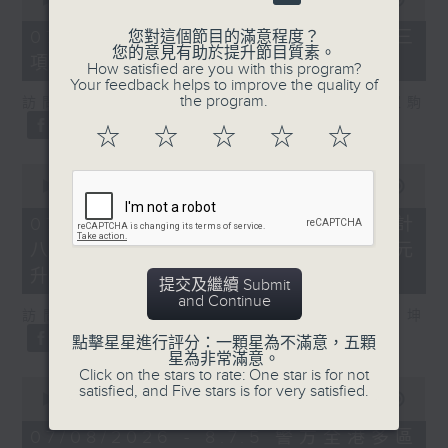
of
7
07/08/2026 - 8.7.3 申訴專員就三
您對這個節目的滿意程度？
minutes,
您的意見有助於提升節目質素。
項圖書館服務展開主動調查
46
How satisfied are you with this program?
seconds
Your feedback helps to improve the quality of
the program.
訪問：立法會議員、香港出版總會會長 李家駒
☆
☆
☆
☆
☆
0
seconds
00:00
08:25
of
8
07/08/2026 - 8.7.4 教資會統計
minutes,
八大學士畢業生平均年薪達33.6萬元
25
seconds
升2%
提交及繼續 Submit
and Continue
訪問：香港人力資源管理學會副會長 陸國坤
點擊星星進行評分：一顆星為不滿意，五顆
星為非常滿意。
Click on the stars to rate: One star is for not
0
satisfied, and Five stars is for very satisfied.
seconds
00:00
06:18
of
6
07/08/2026 - 8.7.5 警方全港多區
minutes,