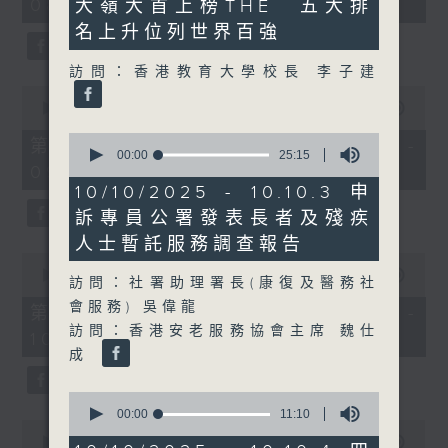
08:00 - 10:00)
大嶺大首上榜THE 五大排
37
31
minutes,
seconds
名上升位列世界百強
51
seconds
訪問：香港教育大學校長 李子建
0
seconds
00:00
50:50
of
0
50
第一部份 Part 1 (HKT 08:04 -
seconds
00:00
25:15
minutes,
09:00)
of
50
25
seconds
10/10/2025 - 10.10.3 申
minutes,
訴專員公署發表長者及殘疾
15
seconds
人士暫託服務調查報告
0
seconds
00:00
47:11
訪問：社署助理署長(康復及醫務社
of
會服務) 吳偉龍
47
第二部份 Part 2 (HKT 09:04 -
minutes,
訪問：香港安老服務協會主席 魏仕
10:00)
11
成
seconds
0
seconds
00:00
11:10
0
of
seconds
00:00
29:37
11