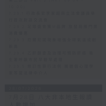
第二部份 Part 2 (HKT 09:04 -
10:00)
7.29.1 行政長官李家超與立法會議員舉
行首次對談交流會
7.29.2 足球盛會獲M品牌 旅發局推門票
消費優惠
7.29.3 厄爾尼諾現象增強全球氣溫或創
新高
7.29.4 乙肝篩查及治理可預防肝癌 衞
生署呼籲市民早驗早處理
7.29.5 修訂性罪行法例 團體倡心理學
家等當法律中介人
28/07/2026
7月28日 八大非本地生報讀
人數增加