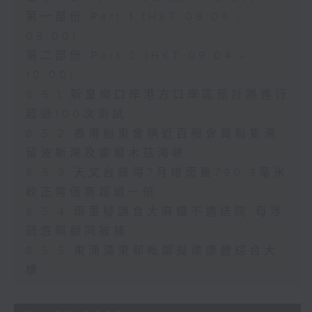
第一部份 Part 1 (HKT 08:04 -
09:00)
第二部份 Part 2 (HKT 09:04 -
10:00)
8.5.1 新皇崗口岸港方口岸區預計將進行
超過100次測試
8.5.2 香港船東會稱近百艘會員船隻滯
留波斯灣及霍爾木茲海峽
8.5.3 天文台錄得7月總雨量790.3毫米
較正常值高超過一倍
8.5.4 兩童疑誤食大麻糖不適送院 母涉
疏忽照顧同被捕
8.5.5 東涌滿東邨毗鄰擬建康體綜合大
樓