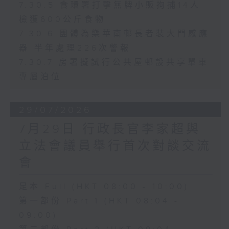
7.30.5 食環署打擊無牌小販拘捕14人
檢獲600公斤食物
7.30.6 團體為樂華南邨長者裝大門感應
器 半年處理226次警報
7.30.7 房署擬試行公共屋邨設共享單車
專屬泊位
29/07/2026
7月29日 行政長官李家超與
立法會議員舉行首次對談交流
會
足本 Full (HKT 08:00 - 10:00)
第一部份 Part 1 (HKT 08:04 -
09:00)