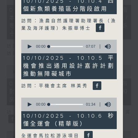
10/10/2025 - 10.10.4 四
of
minutes,
29
個新魚類養殖區分階段啟用
10
07/08/2026 - 8.7.1 立法會研究指
minutes,
seconds
本港居民境外開支增訪港旅客消費跌/
37
訪問：漁農自然護理署助理署長（漁
seconds
粵港澳消委會合作 一站式處理投訴
業及海洋護理）朱振華博士
十月實施
0
訪問：立法會議員 姚柏良
seconds
00:00
07:07
of
訪問：立法會議員 陳凱欣
7
10/10/2025 - 10.10.5 平
minutes,
機會推出通用設計嘉許計劃
7
0
seconds
seconds
00:00
15:34
推動無障礙城市
of
15
07/08/2026 - 8.7.2 公屋聯會公布
訪問：平機會主席 林美秀
minutes,
對政府制定香港首份五年規劃土地和
34
seconds
房屋政策建議
0
seconds
00:00
01:34
of
訪問：立法會議員、公屋聯會副主席 梁文廣
1
10/10/2025 - 10.10.6 秒
minute,
懂全運會（精華版）
34
seconds
0
全運會馬拉松游泳項目
seconds
00:00
07:46