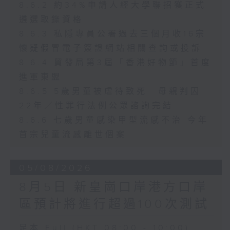
8.6.2 約34%申請人經大學聯招獲正式
遴選取錄資格
8.6.3 私隱專員公署過去三個月收16宗
懷疑假冒電子簽證網站相關查詢或投訴
8.6.4 貿發局第3屆「香港好物節」首度
進軍東盟
8.6.5 5歲男童被虐待致死 母親判囚
22年／性罪行法例公眾諮詢完結
8.6.6 七歲男童感染甲型流感不治 今年
首宗兒童流感離世個案
05/08/2026
8月5日 新皇崗口岸港方口岸
區預計將進行超過100次測試
足本 Full (HKT 08:00 - 10:00)