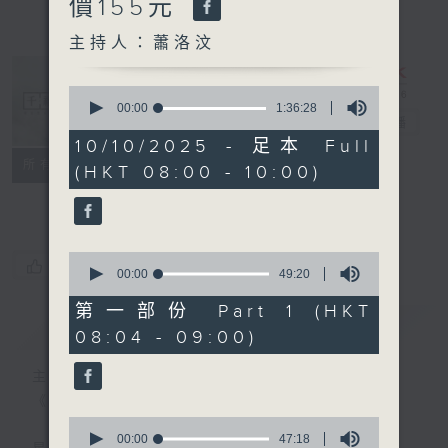
價155元
主持人：蕭洛汶
0
seconds
00:00
1:36:28
千禧年代
電台直播
of
1
10/10/2025 - 足本 Full
hour,
特備網頁
PODCASTS
所有集數
(HKT 08:00 - 10:00)
36
minutes,
FACEBOOK
28
seconds
0
您喜歡這個節目嗎?
seconds
00:00
49:20
of
49
第一部份 Part 1 (HKT
minutes,
簡介
GIST
08:04 - 09:00)
20
seconds
主持人：蕭洛汶
《千禧年代》
0
seconds
00:00
47:18