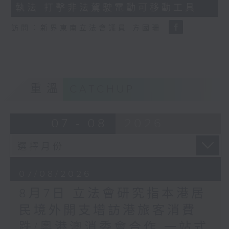
執法 打擊非法駕駛電動可移動工具
18
seconds
訪問：新界東南立法會議員 方國珊
重溫
CATCHUP
07 - 08
2026
07/08/2026
8月7日 立法會研究指本港居
民境外開支增訪港旅客消費
跌/粵港澳消委會合作 一站式