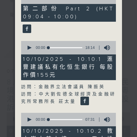
星期一至五
of
47
第二部份 Part 2 (HKT
minutes,
聲音更立體 意見更多元
09:04 - 10:00)
18
seconds
更多...
「千禧年代」鼓勵聽眾及嘉賓作有觀點、有理
據的意見交流，藉此帶出更多新觀點、新意
0
見、新角度。透過時事速遞，每日早晨為廣大
seconds
00:00
18:14
最新
LATEST
聽眾提供最新資訊以迎接新的一天。
of
18
10/10/2025 - 10.10.1 滙
minutes,
監製：林嘉瑜
豐建議私有化恒生銀行 每股
14
07/08/2026
seconds
作價155元
8月7日 立法會研究指本港居民
訪問：金融界立法會議員 陳振英
境外開支增訪港旅客消費跌/粵
訪問：中大劉佐德全球經濟及金融研
港澳消委會合作 一站式處理投
究所常務所長 莊太量
訴 十月實施
0
0
seconds
00:00
1:37:51
seconds
00:00
07:31
of
of
1
7
07/08/2026 - 足本 Full (HKT
10/10/2025 - 10.10.2 教
hour,
minutes,