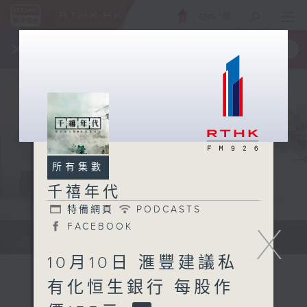
ENG
/
簡
×
全新 RTHK On The Go
取得
一手掌握 RTHK 電台、電視節目
所有集數
千禧年代
特備網頁
PODCASTS
X
FACEBOOK
有觀點、有理據的意見交流。
10月10日 滙豐建議私
有化恒生銀行 每股作