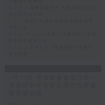
可助港升級轉型
8.3.3 三鐵賽失蹤男子 大美督對開海面
救起送院後不治
8.3.4 新修訂竹棚及金屬棚架安全守則
刊憲生效
8.3.5 「1823」引進AI大數據試行語音
辨識提升處理效率
8.3.6 土瓜灣街市一魚檔魚缸水樣驗出
霍亂弧菌
31/07/2026
7月31日 港深簽署皇崗口岸一
地兩檢合作安排及港方口岸區
使用權協議
足本 Full (HKT 08:00 - 10:00)