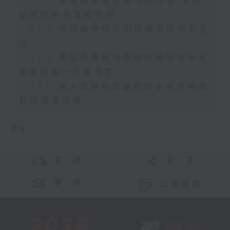
7.27.3 東鐵綫沿綫多個地點塌樹 太和
站附近架空電纜受損
7.27.4 預設醫療指示相關條例星期五生
效
7.27.5 酒店及賓館須提供防煙頭套本月
起生效設一年寬限期
7.27.6 港大首推社區藥劑師主導骨質疏
鬆症篩查服務
更多 ...
交 通
社 交
聯 絡
公眾回饋