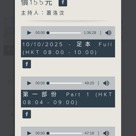
價155元
主持人：蕭洛汶
0
seconds
00:00
1:36:28
千禧年代
電台直播
of
1
10/10/2025 - 足本 Full
hour,
特備網頁
PODCASTS
所有集數
(HKT 08:00 - 10:00)
36
minutes,
FACEBOOK
28
seconds
0
您喜歡這個節目嗎?
seconds
00:00
49:20
of
49
第一部份 Part 1 (HKT
minutes,
簡介
GIST
08:04 - 09:00)
20
seconds
主持人：蕭洛汶
《千禧年代》
0
seconds
00:00
47:18