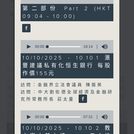
星期一至五
of
47
第二部份 Part 2 (HKT
minutes,
聲音更立體 意見更多元
09:04 - 10:00)
18
seconds
更多...
「千禧年代」鼓勵聽眾及嘉賓作有觀點、有理
據的意見交流，藉此帶出更多新觀點、新意
0
見、新角度。透過時事速遞，每日早晨為廣大
seconds
00:00
18:14
最新
LATEST
聽眾提供最新資訊以迎接新的一天。
of
18
10/10/2025 - 10.10.1 滙
minutes,
監製：林嘉瑜
豐建議私有化恒生銀行 每股
14
07/08/2026
seconds
作價155元
8月7日 立法會研究指本港居民
訪問：金融界立法會議員 陳振英
境外開支增訪港旅客消費跌/粵
訪問：中大劉佐德全球經濟及金融研
港澳消委會合作 一站式處理投
究所常務所長 莊太量
訴 十月實施
0
0
seconds
00:00
1:37:51
seconds
00:00
07:31
of
of
1
7
07/08/2026 - 足本 Full (HKT
10/10/2025 - 10.10.2 教
hour,
minutes,