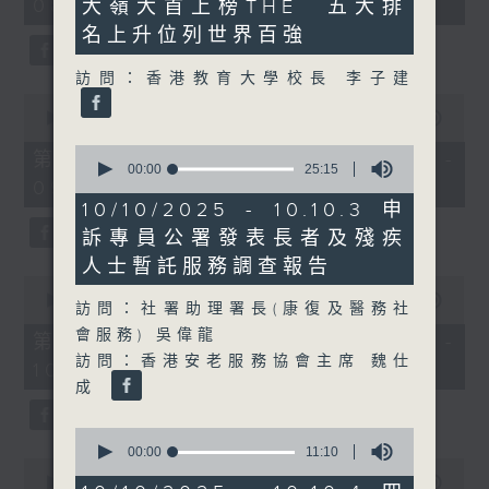
08:00 - 10:00)
大嶺大首上榜THE 五大排
37
31
minutes,
seconds
名上升位列世界百強
51
seconds
訪問：香港教育大學校長 李子建
0
seconds
00:00
50:50
of
0
50
第一部份 Part 1 (HKT 08:04 -
seconds
00:00
25:15
minutes,
09:00)
of
50
25
seconds
10/10/2025 - 10.10.3 申
minutes,
訴專員公署發表長者及殘疾
15
seconds
人士暫託服務調查報告
0
seconds
00:00
47:11
訪問：社署助理署長(康復及醫務社
of
會服務) 吳偉龍
47
第二部份 Part 2 (HKT 09:04 -
minutes,
訪問：香港安老服務協會主席 魏仕
10:00)
11
成
seconds
0
seconds
00:00
11:10
0
of
seconds
00:00
29:37
11