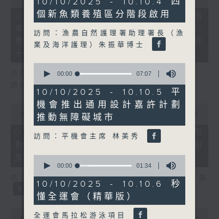
10/10/2025 - 10.10.4 四
of
minutes,
29
個新魚類養殖區分階段啟用
10
07/08/2026 - 8.7.1 立法會研究指
minutes,
seconds
本港居民境外開支增訪港旅客消費跌/
37
訪問：漁農自然護理署助理署長（漁
seconds
粵港澳消委會合作 一站式處理投訴
業及海洋護理）朱振華博士
十月實施
0
訪問：立法會議員 姚柏良
seconds
00:00
07:07
of
訪問：立法會議員 陳凱欣
7
10/10/2025 - 10.10.5 平
minutes,
機會推出通用設計嘉許計劃
7
0
seconds
seconds
00:00
15:34
推動無障礙城市
of
15
07/08/2026 - 8.7.2 公屋聯會公布
訪問：平機會主席 林美秀
minutes,
對政府制定香港首份五年規劃土地和
34
seconds
房屋政策建議
0
seconds
00:00
01:34
of
訪問：立法會議員、公屋聯會副主席 梁文廣
1
10/10/2025 - 10.10.6 秒
minute,
懂全運會（精華版）
34
seconds
0
全運會馬拉松游泳項目
seconds
00:00
07:46