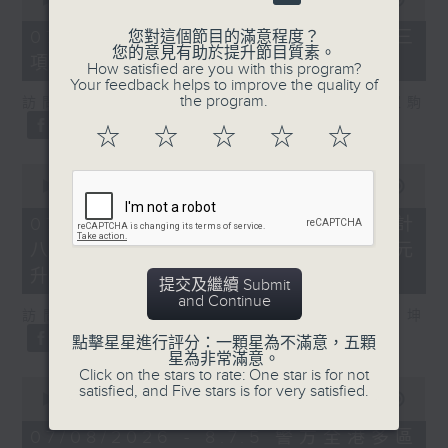
of
7
07/08/2026 - 8.7.3 申訴專員就三
您對這個節目的滿意程度？
minutes,
您的意見有助於提升節目質素。
項圖書館服務展開主動調查
46
How satisfied are you with this program?
seconds
Your feedback helps to improve the quality of
the program.
訪問：立法會議員、香港出版總會會長 李家駒
☆
☆
☆
☆
☆
0
seconds
00:00
08:25
of
8
07/08/2026 - 8.7.4 教資會統計
minutes,
八大學士畢業生平均年薪達33.6萬元
25
seconds
升2%
提交及繼續 Submit
and Continue
訪問：香港人力資源管理學會副會長 陸國坤
點擊星星進行評分：一顆星為不滿意，五顆
星為非常滿意。
Click on the stars to rate: One star is for not
0
satisfied, and Five stars is for very satisfied.
seconds
00:00
06:18
of
6
07/08/2026 - 8.7.5 警方全港多區
minutes,