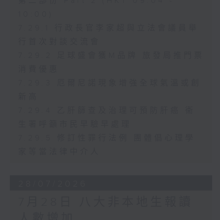
第二部份 Part 2 (HKT 09:04 -
10:00)
7.29.1 行政長官李家超與立法會議員舉
行首次對談交流會
7.29.2 足球盛會獲M品牌 旅發局推門票
消費優惠
7.29.3 厄爾尼諾現象增強全球氣溫或創
新高
7.29.4 乙肝篩查及治理可預防肝癌 衞
生署呼籲市民早驗早處理
7.29.5 修訂性罪行法例 團體倡心理學
家等當法律中介人
28/07/2026
7月28日 八大非本地生報讀
人數增加