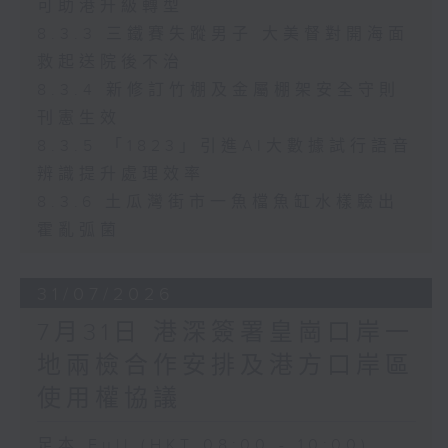
可助港升級轉型
8.3.3 三鐵賽失蹤男子 大美督對開海面
救起送院後不治
8.3.4 新修訂竹棚及金屬棚架安全守則
刊憲生效
8.3.5 「1823」引進AI大數據試行語音
辨識提升處理效率
8.3.6 土瓜灣街市一魚檔魚缸水樣驗出
霍亂弧菌
31/07/2026
7月31日 港深簽署皇崗口岸一
地兩檢合作安排及港方口岸區
使用權協議
足本 Full (HKT 08:00 - 10:00)