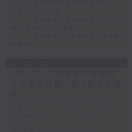
7.30.5 食環署打擊無牌小販拘捕14人
檢獲600公斤食物
7.30.6 團體為樂華南邨長者裝大門感應
器 半年處理226次警報
7.30.7 房署擬試行公共屋邨設共享單車
專屬泊位
29/07/2026
7月29日 行政長官李家超與
立法會議員舉行首次對談交流
會
足本 Full (HKT 08:00 - 10:00)
第一部份 Part 1 (HKT 08:04 -
09:00)