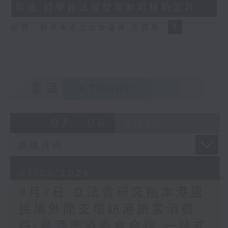
執法 打擊非法駕駛電動可移動工具
18
seconds
訪問：新界東南立法會議員 方國珊
重溫
CATCHUP
07 - 08
2026
07/08/2026
8月7日 立法會研究指本港居
民境外開支增訪港旅客消費
跌/粵港澳消委會合作 一站式