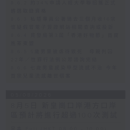
8.6.2 約34%申請人經大學聯招獲正式
遴選取錄資格
8.6.3 私隱專員公署過去三個月收16宗
懷疑假冒電子簽證網站相關查詢或投訴
8.6.4 貿發局第3屆「香港好物節」首度
進軍東盟
8.6.5 5歲男童被虐待致死 母親判囚
22年／性罪行法例公眾諮詢完結
8.6.6 七歲男童感染甲型流感不治 今年
首宗兒童流感離世個案
05/08/2026
8月5日 新皇崗口岸港方口岸
區預計將進行超過100次測試
足本 Full (HKT 08:00 - 10:00)