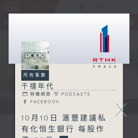
ENG
/
簡
×
全新 RTHK On The Go
取得
一手掌握 RTHK 電台、電視節目
所有集數
千禧年代
特備網頁
PODCASTS
X
FACEBOOK
有觀點、有理據的意見交流。
10月10日 滙豐建議私
有化恒生銀行 每股作