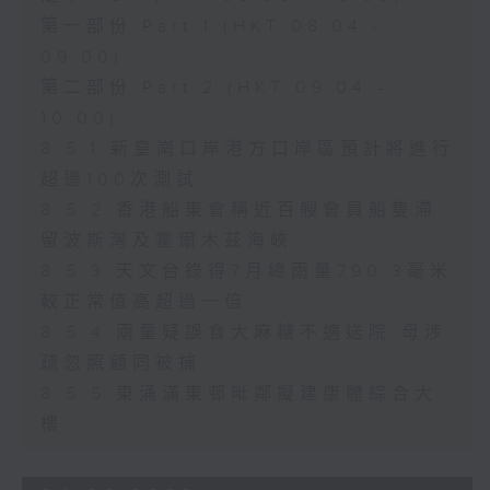
第一部份 Part 1 (HKT 08:04 -
09:00)
第二部份 Part 2 (HKT 09:04 -
10:00)
8.5.1 新皇崗口岸港方口岸區預計將進行
超過100次測試
8.5.2 香港船東會稱近百艘會員船隻滯
留波斯灣及霍爾木茲海峽
8.5.3 天文台錄得7月總雨量790.3毫米
較正常值高超過一倍
8.5.4 兩童疑誤食大麻糖不適送院 母涉
疏忽照顧同被捕
8.5.5 東涌滿東邨毗鄰擬建康體綜合大
樓