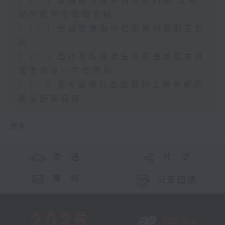
7.27.3 東鐵綫沿綫多個地點塌樹 太和
站附近架空電纜受損
7.27.4 預設醫療指示相關條例星期五生
效
7.27.5 酒店及賓館須提供防煙頭套本月
起生效設一年寬限期
7.27.6 港大首推社區藥劑師主導骨質疏
鬆症篩查服務
更多 ...
交 通
社 交
聯 絡
公眾回饋