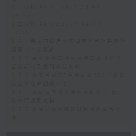
第一部份 Part 1 (HKT 08:04 -
09:00)
第二部份 Part 2 (HKT 09:04 -
10:00)
8.5.1 新皇崗口岸港方口岸區預計將進行
超過100次測試
8.5.2 香港船東會稱近百艘會員船隻滯
留波斯灣及霍爾木茲海峽
8.5.3 天文台錄得7月總雨量790.3毫米
較正常值高超過一倍
8.5.4 兩童疑誤食大麻糖不適送院 母涉
疏忽照顧同被捕
8.5.5 東涌滿東邨毗鄰擬建康體綜合大
樓