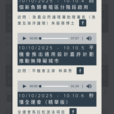
10/10/2025 - 10.10.4 四
of
minutes,
29
個新魚類養殖區分階段啟用
10
07/08/2026 - 8.7.1 立法會研究指
minutes,
seconds
本港居民境外開支增訪港旅客消費跌/
37
訪問：漁農自然護理署助理署長（漁
seconds
粵港澳消委會合作 一站式處理投訴
業及海洋護理）朱振華博士
十月實施
0
訪問：立法會議員 姚柏良
seconds
00:00
07:07
of
訪問：立法會議員 陳凱欣
7
10/10/2025 - 10.10.5 平
minutes,
機會推出通用設計嘉許計劃
7
0
seconds
seconds
00:00
15:34
推動無障礙城市
of
15
07/08/2026 - 8.7.2 公屋聯會公布
訪問：平機會主席 林美秀
minutes,
對政府制定香港首份五年規劃土地和
34
seconds
房屋政策建議
0
seconds
00:00
01:34
of
訪問：立法會議員、公屋聯會副主席 梁文廣
1
10/10/2025 - 10.10.6 秒
minute,
懂全運會（精華版）
34
seconds
0
全運會馬拉松游泳項目
seconds
00:00
07:46