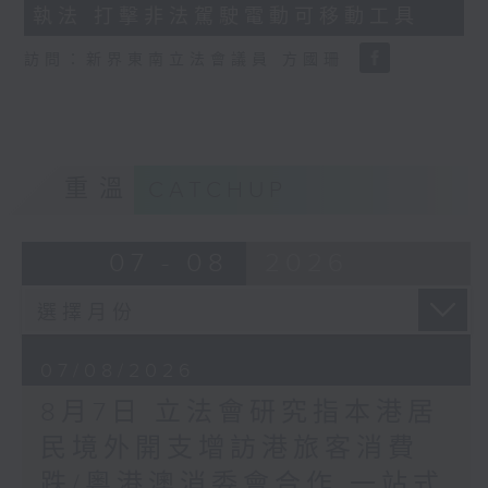
執法 打擊非法駕駛電動可移動工具
18
seconds
訪問：新界東南立法會議員 方國珊
重溫
CATCHUP
07 - 08
2026
07/08/2026
8月7日 立法會研究指本港居
民境外開支增訪港旅客消費
跌/粵港澳消委會合作 一站式