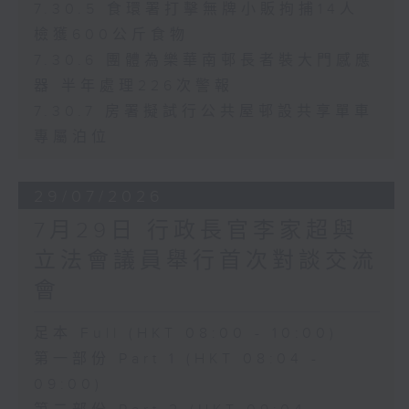
7.30.5 食環署打擊無牌小販拘捕14人
檢獲600公斤食物
7.30.6 團體為樂華南邨長者裝大門感應
器 半年處理226次警報
7.30.7 房署擬試行公共屋邨設共享單車
專屬泊位
29/07/2026
7月29日 行政長官李家超與
立法會議員舉行首次對談交流
會
足本 Full (HKT 08:00 - 10:00)
第一部份 Part 1 (HKT 08:04 -
09:00)