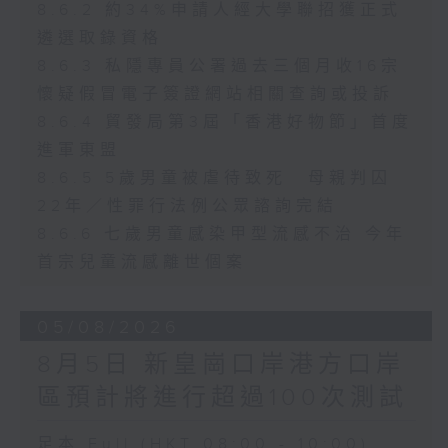
8.6.2 約34%申請人經大學聯招獲正式
遴選取錄資格
8.6.3 私隱專員公署過去三個月收16宗
懷疑假冒電子簽證網站相關查詢或投訴
8.6.4 貿發局第3屆「香港好物節」首度
進軍東盟
8.6.5 5歲男童被虐待致死 母親判囚
22年／性罪行法例公眾諮詢完結
8.6.6 七歲男童感染甲型流感不治 今年
首宗兒童流感離世個案
05/08/2026
8月5日 新皇崗口岸港方口岸
區預計將進行超過100次測試
足本 Full (HKT 08:00 - 10:00)