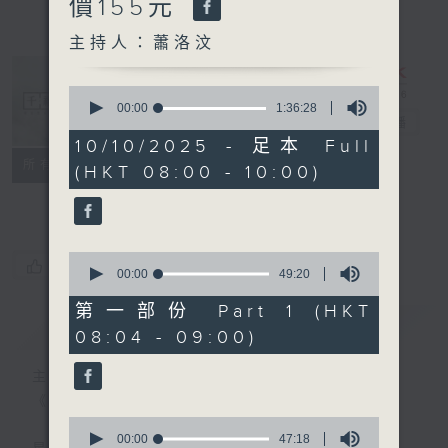
價155元
主持人：蕭洛汶
0
seconds
00:00
1:36:28
千禧年代
電台直播
of
1
10/10/2025 - 足本 Full
hour,
特備網頁
PODCASTS
所有集數
(HKT 08:00 - 10:00)
36
minutes,
FACEBOOK
28
seconds
0
您喜歡這個節目嗎?
seconds
00:00
49:20
of
49
第一部份 Part 1 (HKT
minutes,
簡介
GIST
08:04 - 09:00)
20
seconds
主持人：蕭洛汶
《千禧年代》
0
seconds
00:00
47:18