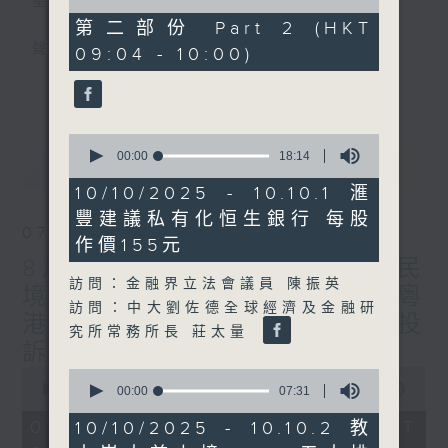
星期一至五
of
47
第二部份 Part 2 (HKT
minutes,
聲音更立體 意見更多元
09:04 - 10:00)
18
seconds
更多...
「千禧年代」鼓勵聽眾及嘉賓作有觀點、有理
據的意見交流，藉此帶出更多新觀點、新意
0
見、新角度。透過時事速遞，每日早晨為廣大
seconds
00:00
18:14
最新
LATEST
聽眾提供最新資訊以迎接新的一天。
of
18
10/10/2025 - 10.10.1 滙
minutes,
監製：林嘉瑜
豐建議私有化恒生銀行 每股
14
07/08/2026
seconds
作價155元
8月7日 立法會研究指本港居民
訪問：金融界立法會議員 陳振英
境外開支增訪港旅客消費跌/粵
訪問：中大劉佐德全球經濟及金融研
港澳消委會合作 一站式處理投
究所常務所長 莊太量
訴 十月實施
0
0
seconds
00:00
1:37:51
seconds
00:00
07:31
of
of
1
7
07/08/2026 - 足本 Full (HKT
10/10/2025 - 10.10.2 教
hour,
minutes,