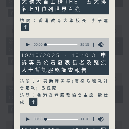
08:00 - 10:00)
大嶺大首上榜THE 五大排
37
31
minutes,
seconds
名上升位列世界百強
51
seconds
訪問：香港教育大學校長 李子建
0
seconds
00:00
50:50
of
0
50
第一部份 Part 1 (HKT 08:04 -
seconds
00:00
25:15
minutes,
09:00)
of
50
25
seconds
10/10/2025 - 10.10.3 申
minutes,
訴專員公署發表長者及殘疾
15
seconds
人士暫託服務調查報告
0
seconds
00:00
47:11
訪問：社署助理署長(康復及醫務社
of
會服務) 吳偉龍
47
第二部份 Part 2 (HKT 09:04 -
minutes,
訪問：香港安老服務協會主席 魏仕
10:00)
11
成
seconds
0
seconds
00:00
11:10
0
of
seconds
00:00
29:37
11