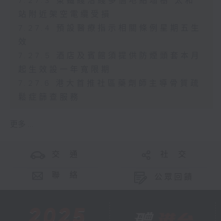
7.27.3 東鐵綫沿綫多個地點塌樹 太和
站附近架空電纜受損
7.27.4 預設醫療指示相關條例星期五生
效
7.27.5 酒店及賓館須提供防煙頭套本月
起生效設一年寬限期
7.27.6 港大首推社區藥劑師主導骨質疏
鬆症篩查服務
更多 ...
交 通
社 交
聯 絡
公眾回饋