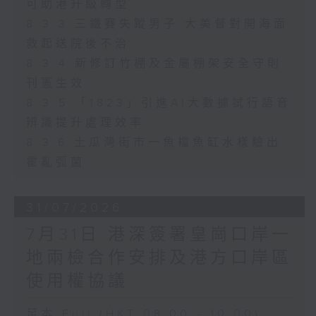
可助港升級轉型
8.3.3 三鐵賽失蹤男子 大美督對開海面
救起送院後不治
8.3.4 新修訂竹棚及金屬棚架安全守則
刊憲生效
8.3.5 「1823」引進AI大數據試行語音
辨識提升處理效率
8.3.6 土瓜灣街市一魚檔魚缸水樣驗出
霍亂弧菌
31/07/2026
7月31日 港深簽署皇崗口岸一
地兩檢合作安排及港方口岸區
使用權協議
足本 Full (HKT 08:00 - 10:00)