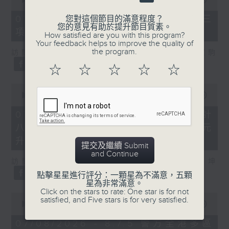
of
7
07/08/2026 - 8.7.3 申訴專員就三
您對這個節目的滿意程度？
minutes,
您的意見有助於提升節目質素。
項圖書館服務展開主動調查
46
How satisfied are you with this program?
seconds
Your feedback helps to improve the quality of
the program.
訪問：立法會議員、香港出版總會會長 李家駒
☆
☆
☆
☆
☆
0
seconds
00:00
08:25
of
8
07/08/2026 - 8.7.4 教資會統計
minutes,
八大學士畢業生平均年薪達33.6萬元
25
seconds
升2%
提交及繼續 Submit
and Continue
訪問：香港人力資源管理學會副會長 陸國坤
點擊星星進行評分：一顆星為不滿意，五顆
星為非常滿意。
Click on the stars to rate: One star is for not
0
satisfied, and Five stars is for very satisfied.
seconds
00:00
06:18
of
6
07/08/2026 - 8.7.5 警方全港多區
minutes,