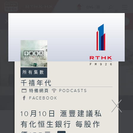
ENG
/
簡
×
全新 RTHK On The Go
取得
一手掌握 RTHK 電台、電視節目
所有集數
千禧年代
特備網頁
PODCASTS
X
FACEBOOK
有觀點、有理據的意見交流。
10月10日 滙豐建議私
有化恒生銀行 每股作