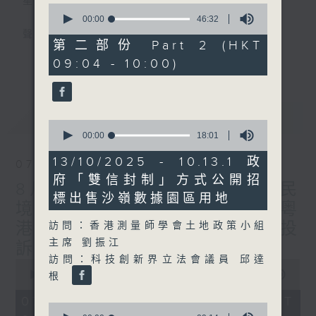
星期一至五
0
seconds
00:00
46:32
of
聲音更立體 意見更多元
46
第二部份 Part 2 (HKT
minutes,
更多...
09:04 - 10:00)
32
「千禧年代」鼓勵聽眾及嘉賓作有觀點、有理
seconds
據的意見交流，藉此帶出更多新觀點、新意
見、新角度。透過時事速遞，每日早晨為廣大
最新
LATEST
聽眾提供最新資訊以迎接新的一天。
0
seconds
00:00
18:01
of
監製：林嘉瑜
18
13/10/2025 - 10.13.1 政
07/08/2026
minutes,
府「雙信封制」方式公開招
1
8月7日 立法會研究指本港居民
second
標出售沙嶺數據園區用地
境外開支增訪港旅客消費跌/粵
港澳消委會合作 一站式處理投
訪問：香港測量師學會土地政策小組
主席 劉振江
訴 十月實施
訪問：科技創新界立法會議員 邱達
0
seconds
00:00
1:37:51
根
of
1
07/08/2026 - 足本 Full (HKT
0
hour,