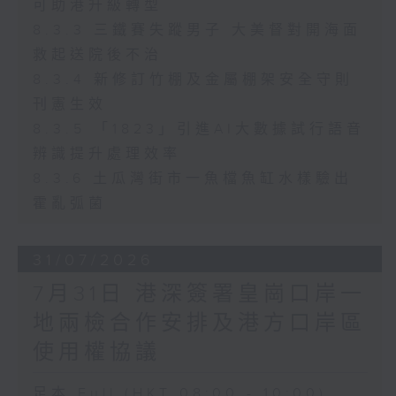
可助港升級轉型
8.3.3 三鐵賽失蹤男子 大美督對開海面
救起送院後不治
8.3.4 新修訂竹棚及金屬棚架安全守則
刊憲生效
8.3.5 「1823」引進AI大數據試行語音
辨識提升處理效率
8.3.6 土瓜灣街市一魚檔魚缸水樣驗出
霍亂弧菌
31/07/2026
7月31日 港深簽署皇崗口岸一
地兩檢合作安排及港方口岸區
使用權協議
足本 Full (HKT 08:00 - 10:00)