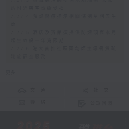
7.27.3 東鐵綫沿綫多個地點塌樹 太和
站附近架空電纜受損
7.27.4 預設醫療指示相關條例星期五生
效
7.27.5 酒店及賓館須提供防煙頭套本月
起生效設一年寬限期
7.27.6 港大首推社區藥劑師主導骨質疏
鬆症篩查服務
更多 ...
交 通
社 交
聯 絡
公眾回饋