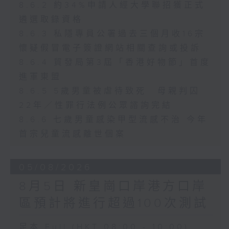
8.6.2 約34%申請人經大學聯招獲正式
遴選取錄資格
8.6.3 私隱專員公署過去三個月收16宗
懷疑假冒電子簽證網站相關查詢或投訴
8.6.4 貿發局第3屆「香港好物節」首度
進軍東盟
8.6.5 5歲男童被虐待致死 母親判囚
22年／性罪行法例公眾諮詢完結
8.6.6 七歲男童感染甲型流感不治 今年
首宗兒童流感離世個案
05/08/2026
8月5日 新皇崗口岸港方口岸
區預計將進行超過100次測試
足本 Full (HKT 08:00 - 10:00)