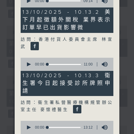
08:00 - 10:00)
seconds
00:00
09:14
37
of
minutes,
9
51
13/10/2025 - 10.13.2 美
minutes,
seconds
下月起徵額外關稅 業界表示
14
seconds
訂單早已出貨影響微
0
seconds
00:00
50:50
of
訪問：香港付貨人委員會主席 林宣
50
第一部份 Part 1 (HKT 08:04 -
武
minutes,
09:00)
50
seconds
0
seconds
00:00
11:00
of
11
13/10/2025 - 10.13.3 衞
0
minutes,
seconds
生署今日起接受診所牌照申
00:00
47:11
0
of
seconds
請
47
第二部份 Part 2 (HKT 09:04 -
minutes,
10:00)
11
訪問：衞生署私營醫療機構規管辦公
seconds
室主任 麥懷禮醫生
0
seconds
0
00:00
13:12
of
seconds
00:00
29:37