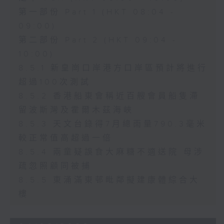
第一部份 Part 1 (HKT 08:04 -
09:00)
第二部份 Part 2 (HKT 09:04 -
10:00)
8.5.1 新皇崗口岸港方口岸區預計將進行
超過100次測試
8.5.2 香港船東會稱近百艘會員船隻滯
留波斯灣及霍爾木茲海峽
8.5.3 天文台錄得7月總雨量790.3毫米
較正常值高超過一倍
8.5.4 兩童疑誤食大麻糖不適送院 母涉
疏忽照顧同被捕
8.5.5 東涌滿東邨毗鄰擬建康體綜合大
樓