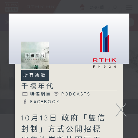
ENG
/
簡
×
全新 RTHK On The Go
取得
一手掌握 RTHK 電台、電視節目
所有集數
千禧年代
特備網頁
PODCASTS
X
FACEBOOK
有觀點、有理據的意見交流。
10月13日 政府「雙信
封制」方式公開招標