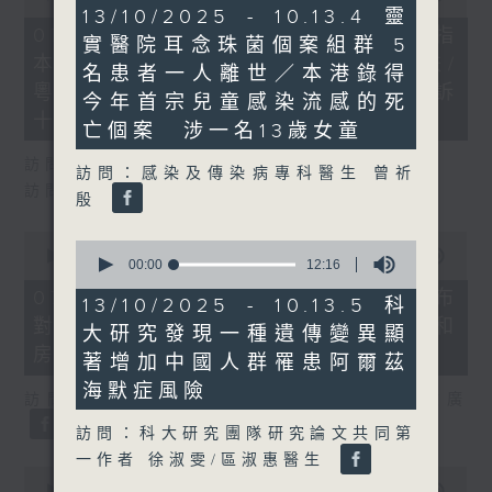
13
of
13/10/2025 - 10.13.4 靈
minutes,
29
07/08/2026 - 8.7.1 立法會研究指
實醫院耳念珠菌個案組群 5
12
minutes,
本港居民境外開支增訪港旅客消費跌/
seconds
37
名患者一人離世／本港錄得
seconds
粵港澳消委會合作 一站式處理投訴
今年首宗兒童感染流感的死
十月實施
亡個案 涉一名13歲女童
訪問：立法會議員 姚柏良
訪問：感染及傳染病專科醫生 曾祈
訪問：立法會議員 陳凱欣
殷
0
0
seconds
00:00
15:34
seconds
00:00
12:16
of
of
15
07/08/2026 - 8.7.2 公屋聯會公布
12
13/10/2025 - 10.13.5 科
minutes,
minutes,
對政府制定香港首份五年規劃土地和
34
大研究發現一種遺傳變異顯
16
seconds
seconds
房屋政策建議
著增加中國人群罹患阿爾茲
海默症風險
訪問：立法會議員、公屋聯會副主席 梁文廣
訪問：科大研究團隊研究論文共同第
一作者 徐淑雯/區淑惠醫生
0
seconds
00:00
07:46