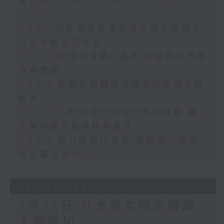
第二部份 Part 2 (HKT 09:04 -
10:00)
7.29.1 行政長官李家超與立法會議員舉
行首次對談交流會
7.29.2 足球盛會獲M品牌 旅發局推門票
消費優惠
7.29.3 厄爾尼諾現象增強全球氣溫或創
新高
7.29.4 乙肝篩查及治理可預防肝癌 衞
生署呼籲市民早驗早處理
7.29.5 修訂性罪行法例 團體倡心理學
家等當法律中介人
28/07/2026
7月28日 八大非本地生報讀
人數增加