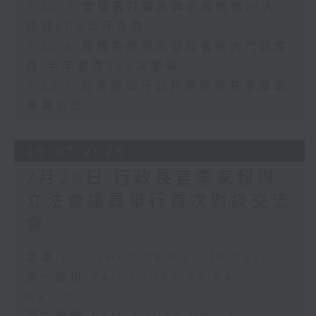
7.30.5 食環署打擊無牌小販拘捕14人
檢獲600公斤食物
7.30.6 團體為樂華南邨長者裝大門感應
器 半年處理226次警報
7.30.7 房署擬試行公共屋邨設共享單車
專屬泊位
29/07/2026
7月29日 行政長官李家超與
立法會議員舉行首次對談交流
會
足本 Full (HKT 08:00 - 10:00)
第一部份 Part 1 (HKT 08:04 -
09:00)