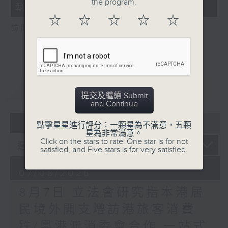
the program.
執法 打擊非法駕駛電動可移動工具
18
seconds
☆
☆
☆
☆
☆
訪問：新界東南立法會議員 方國珊
重溫
CATCHUP
提交及繼續 Submit
and Continue
07 - 08
2026
點擊星星進行評分：一顆星為不滿意，五顆
星為非常滿意。
Click on the stars to rate: One star is for not
satisfied, and Five stars is for very satisfied.
07/08/2026
8月7日 立法會研究指本港居
民境外開支增訪港旅客消費
跌/粵港澳消委會合作 一站式