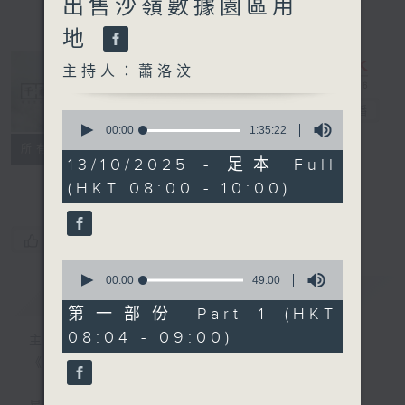
出售沙嶺數據園區用
地
主持人：蕭洛汶
千禧年代
電台直播
0
seconds
00:00
1:35:22
of
特備網頁
PODCASTS
所有集數
1
13/10/2025 - 足本 Full
FACEBOOK
hour,
(HKT 08:00 - 10:00)
35
minutes,
22
seconds
您喜歡這個節目嗎?
0
seconds
00:00
49:00
簡介
GIST
of
49
第一部份 Part 1 (HKT
minutes,
08:04 - 09:00)
0
主持人：蕭洛汶
seconds
《千禧年代》