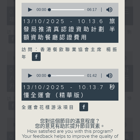
0
of
seconds
7
00:00
06:17
07/08/2026 - 8.7.3 申訴專員就三
of
minutes,
項圖書館服務展開主動調查
6
46
13/10/2025 - 10.13.6 旅
minutes,
seconds
發局推清真認證資助計劃 半
17
訪問：立法會議員、香港出版總會會長 李家駒
seconds
額資助餐廳認證費用
訪問：香港餐飲聯業協會主席 楊振
0
年
seconds
00:00
08:25
of
8
07/08/2026 - 8.7.4 教資會統計
0
minutes,
seconds
00:00
01:42
八大學士畢業生平均年薪達33.6萬元
25
of
seconds
升2%
1
13/10/2025 - 10.13.7 秒
minute,
懂全運會（精華版）
42
訪問：香港人力資源管理學會副會長 陸國坤
seconds
全運會花樣游泳項目
0
您對這個節目的滿意程度？
seconds
00:00
06:18
您的意見有助於提升節目質素。
of
How satisfied are you with this program?
6
07/08/2026 - 8.7.5 警方全港多區
Your feedback helps to improve the quality of
minutes,