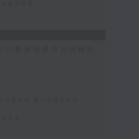
忽照顧同被捕
缺共同數據標準及治理機制
準及治理機制 難評估教學成效
接受報名