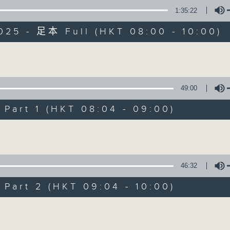
1:35:22
有觀點、有理據的意見交流。
025 - 足本 Full (HKT 08:00 - 10:00)
Volume
49:00
千禧年代
art 1 (HKT 08:04 - 09:00)
特備網頁
PODCASTS
所有集數
Volume
您喜歡這個節目嗎?
46:32
art 2 (HKT 09:04 - 10:00)
主持人：蕭洛汶
Volume
《千禧年代》