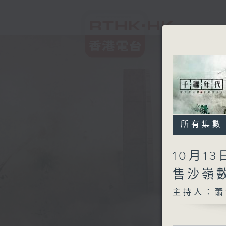
所有集數
10月1
售沙嶺
主持人：蕭