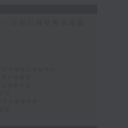
月15日起只接受有來電顯
接受有來電顯示電話預約
助港升級轉型
起送院後不治
憲生效
辨識提升處理效率
亂弧菌