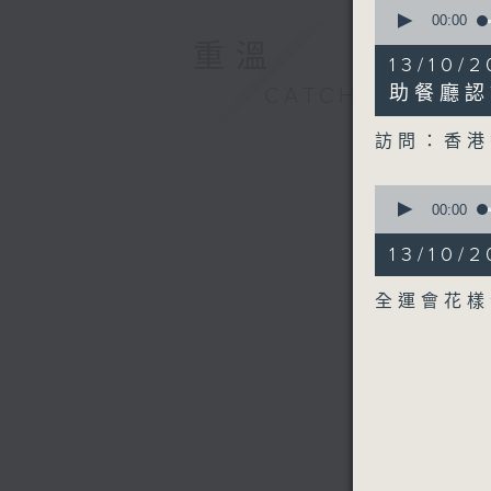
0
seconds
00:00
of
重溫
6
13/10
minutes,
17
助餐廳認
CATCHUP
seconds
90%
訪問：香港
0
seconds
00:00
of
1
13/10
minute,
42
seconds
全運會花
90%