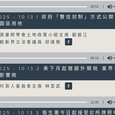
18:01
星期一至五
/2025 - 10.13.1 政府「雙信封制」方式
聲音更立體 意見更多元
園區用地
olume
測量師學會土地政策小組主席 劉振江
「千禧年代」鼓勵聽眾及嘉賓作有觀點、有
創新界立法會議員 邱達根
新意見、新角度。透過時事速遞，每日早晨
天。
09:14
監製：林嘉瑜
/2025 - 10.13.2 美下月起徵額外關稅 
影響微
Volume
付貨人委員會主席 林宣武
11:00
/2025 - 10.13.3 衞生署今日起接受診所牌