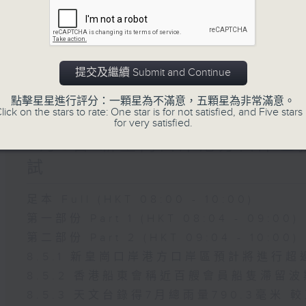
訴
8.6.4 貿發局第3屆「香港好物節」首度進
8.6.5 5歲男童被虐待致死 母親判囚2
8.6.6 七歲男童感染甲型流感不治 今年
提交及繼續 Submit and Continue
點擊星星進行評分：一顆星為不滿意，五顆星為非常滿意。
05/08/2026
lick on the stars to rate: One star is for not satisfied, and Five stars 
for very satisfied.
8月5日 新皇崗口岸港方口岸區
試
足本 Full (HKT 08:00 - 10:00)
第一部份 Part 1 (HKT 08:04 - 09:00)
第二部份 Part 2 (HKT 09:04 - 10:00)
8.5.1 新皇崗口岸港方口岸區預計將進行超
8.5.2 香港船東會稱近百艘會員船隻滯留
8.5.3 天文台錄得7月總雨量790.3毫米