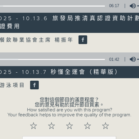
06:17
8月7日
/2025 - 10.13.6 旅發局推清真認證資助
證費用
第一部份 Part 1 (HKT 08:04 - 09:00)
Volume
餐飲聯業協會主席 楊振年
06/08/2026
01:42
8月6日 FUN COFFEE騙案
/2025 - 10.13.7 秒懂全運會（精華版）
元
Volume
樣游泳項目
足本 Full (HKT 08:00 - 10:00)
第一部份 Part 1 (HKT 08:04 - 09:00)
您對這個節目的滿意程度？
您的意見有助於提升節目質素。
第二部份 Part 2 (HKT 09:04 - 10:00)
How satisfied are you with this program?
Your feedback helps to improve the quality of the program.
8.6.1 FUN COFFEE騙案涉案總損失增至
8.6.2 約34%申請人經大學聯招獲正式遴
☆
☆
☆
☆
☆
8.6.3 私隱專員公署過去三個月收16宗