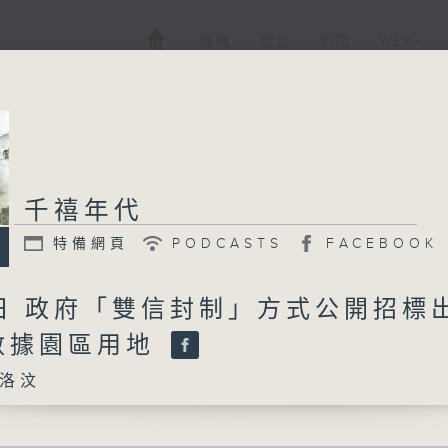
電視
電台
新聞
WEB+
千禧年代
特備網頁
PODCASTS
FACEBOOK
3日 政府「雙信封制」方式公開招標
數據園區用地
洛汶