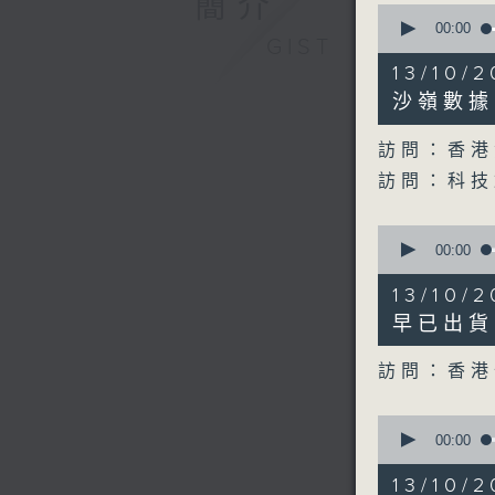
簡介
0
seconds
00:00
GIST
of
18
13/10
minutes,
1
沙嶺數據
second
V
90%
訪問：香港
訪問：科技
0
seconds
00:00
of
9
13/10
minutes,
14
早已出貨
seconds
90%
訪問：香港
0
seconds
00:00
of
11
13/10
minutes,