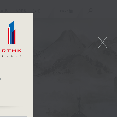
重溫
APPS
我們
ENG
/
簡
X
出