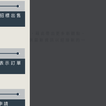
公開招標出售
理據的意見交流，藉此帶出更多新觀點、
為廣大聽眾提供最新資訊以迎接新的一
業界表示訂單
照申請