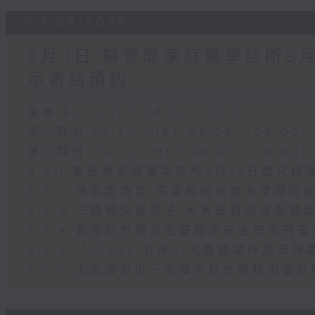
03/08/2026
8月3日 醫管局家庭醫學診所8
示電話預約
足本 Full (HKT 08:00 - 10:00)
第一部份 Part 1 (HKT 08:04 - 09:00)
第二部份 Part 2 (HKT 09:04 - 10:00)
8.3.1 醫管局家庭醫學診所8月15日起只
8.3.2 地區諮詢會 李家超指北都大學城可
8.3.3 三鐵賽失蹤男子 大美督對開海面救
8.3.4 新修訂竹棚及金屬棚架安全守則刊
8.3.5 「1823」引進AI大數據試行語音
8.3.6 土瓜灣街市一魚檔魚缸水樣驗出霍