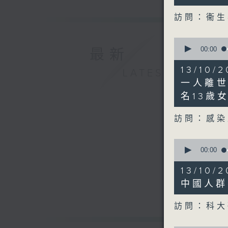
0
seconds
訪問：衞生
90%
0
seconds
00:00
最新
of
13
13/10
LATEST
minutes,
12
一人離
seconds
名13歲
90%
訪問：感染
0
seconds
00:00
of
12
13/10
minutes,
16
中國人群
seconds
90%
訪問：科大