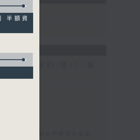
計劃 半額資
涉案總損失增至約1億400萬
約1億400萬元
選取錄資格
懷疑假冒電子簽證網站相關查詢或投