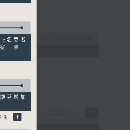
56:00
群 5名患者
案 涉一
08:04 - 09:00)
變異顯著增加
醫生