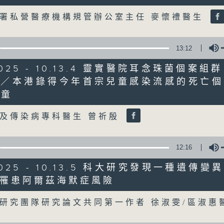
Volume
署私營醫療機構規管辦公室主任 麥懷禮醫生
07/08/2026
8月7日
13:12
0
seconds
00:00
/2025 - 10.13.4 靈實醫院耳念珠菌個案組
of
世／本港錄得今年首宗兒童感染流感的死亡個
56
07/08/2026 - 第一部份 Part 1 (HKT 
Volume
minutes,
女童
0
seconds
Volume
90%
及傳染病專科醫生 曾祈殷
12:16
/2025 - 10.13.5 科大研究發現一種遺傳
罹患阿爾茲海默症風險
07 - 08
2026
Volume
研究團隊研究論文共同第一作者 徐淑雯/區淑惠
07/08/2026