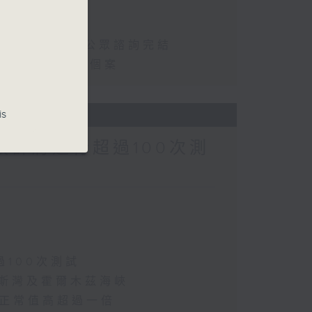
軍東盟
2年／性罪行法例公眾諮詢完結
首宗兒童流感離世個案
is
預計將進行超過100次測
過100次測試
波斯灣及霍爾木茲海峽
 較正常值高超過一倍