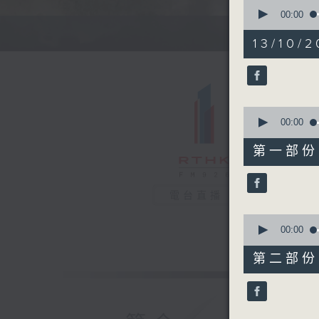
0
seconds
00:00
of
1
13/10/2
hour,
35
minutes,
22
seconds
90%
0
seconds
00:00
of
49
第一部份 P
minutes,
0
seconds
90%
電台直播
0
seconds
00:00
of
46
第二部份 P
minutes,
32
seconds
90%