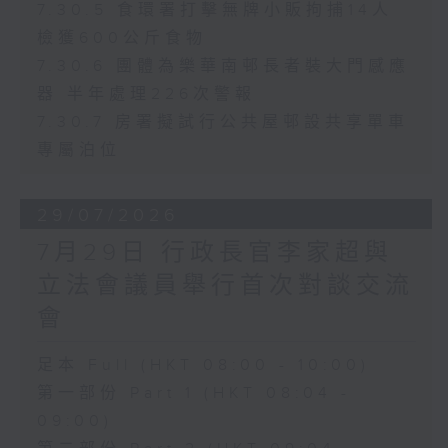
7.30.5 食環署打擊無牌小販拘捕14人
檢獲600公斤食物
7.30.6 團體為樂華南邨長者裝大門感應
器 半年處理226次警報
7.30.7 房署擬試行公共屋邨設共享單車
專屬泊位
29/07/2026
7月29日 行政長官李家超與
立法會議員舉行首次對談交流
會
足本 Full (HKT 08:00 - 10:00)
第一部份 Part 1 (HKT 08:04 -
09:00)