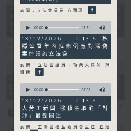
of
29
07/08/2026 - 8.7.1 立法會研究指
訪問：立法會議員 方國珊
minutes,
本港居民境外開支增訪港旅客消費跌/
37
seconds
0
粵港澳消委會合作 一站式處理投訴
seconds
00:00
11:34
十月實施
of
11
13/02/2026 - 2.13.5 私
minutes,
訪問：立法會議員 姚柏良
隱公署年內就修例應對深偽
34
訪問：立法會議員 陳凱欣
seconds
案件諮詢立法會
0
訪問：立法會議員、執業大律師 范
seconds
00:00
15:34
凱傑
of
15
07/08/2026 - 8.7.2 公屋聯會公布
minutes,
0
對政府制定香港首份五年規劃土地和
34
seconds
00:00
07:06
seconds
房屋政策建議
of
7
13/02/2026 - 2.13.6 十
minutes,
訪問：立法會議員、公屋聯會副主席 梁文廣
大勞工新聞 強積金取消「對
6
seconds
沖」最受關注
0
訪問：工聯會權益委員會主任 丘燿
seconds
00:00
07:46