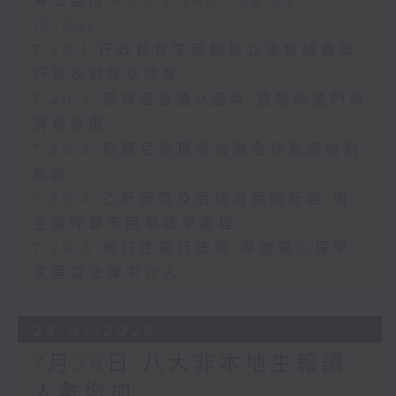
第二部份 Part 2 (HKT 09:04 -
10:00)
7.29.1 行政長官李家超與立法會議員舉
行首次對談交流會
7.29.2 足球盛會獲M品牌 旅發局推門票
消費優惠
7.29.3 厄爾尼諾現象增強全球氣溫或創
新高
7.29.4 乙肝篩查及治理可預防肝癌 衞
生署呼籲市民早驗早處理
7.29.5 修訂性罪行法例 團體倡心理學
家等當法律中介人
28/07/2026
7月28日 八大非本地生報讀
人數增加