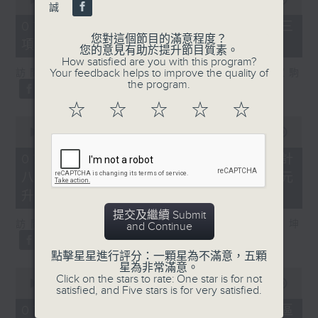
誠
of
7
07/08/2026 - 8.7.3 申訴專員就三
minutes,
您對這個節目的滿意程度？
項圖書館服務展開主動調查
46
您的意見有助於提升節目質素。
seconds
How satisfied are you with this program?
Your feedback helps to improve the quality of
訪問：立法會議員、香港出版總會會長 李家駒
the program.
☆
☆
☆
☆
☆
0
seconds
00:00
08:25
of
8
07/08/2026 - 8.7.4 教資會統計
minutes,
八大學士畢業生平均年薪達33.6萬元
25
seconds
升2%
提交及繼續 Submit
訪問：香港人力資源管理學會副會長 陸國坤
and Continue
點擊星星進行評分：一顆星為不滿意，五顆
星為非常滿意。
0
Click on the stars to rate: One star is for not
seconds
00:00
06:18
satisfied, and Five stars is for very satisfied.
of
6
07/08/2026 - 8.7.5 警方全港多區
minutes,