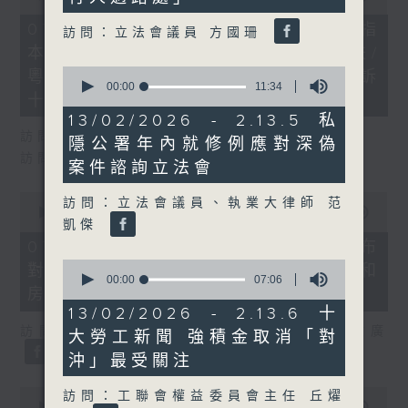
of
29
07/08/2026 - 8.7.1 立法會研究指
訪問：立法會議員 方國珊
minutes,
本港居民境外開支增訪港旅客消費跌/
37
seconds
0
粵港澳消委會合作 一站式處理投訴
seconds
00:00
11:34
十月實施
of
11
13/02/2026 - 2.13.5 私
minutes,
訪問：立法會議員 姚柏良
隱公署年內就修例應對深偽
34
訪問：立法會議員 陳凱欣
seconds
案件諮詢立法會
0
訪問：立法會議員、執業大律師 范
seconds
00:00
15:34
凱傑
of
15
07/08/2026 - 8.7.2 公屋聯會公布
minutes,
0
對政府制定香港首份五年規劃土地和
34
seconds
00:00
07:06
seconds
房屋政策建議
of
7
13/02/2026 - 2.13.6 十
minutes,
訪問：立法會議員、公屋聯會副主席 梁文廣
大勞工新聞 強積金取消「對
6
seconds
沖」最受關注
0
訪問：工聯會權益委員會主任 丘燿
seconds
00:00
07:46