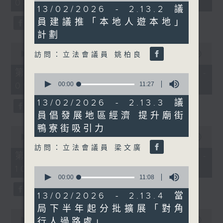
08:00 - 10:00)
37
12
13/02/2026 - 2.13.2 議
minutes,
minutes,
51
員建議推「本地人遊本地」
10
seconds
seconds
計劃
0
seconds
00:00
50:50
訪問：立法會議員 姚柏良
of
50
第一部份 Part 1 (HKT 08:04 -
0
minutes,
seconds
00:00
11:27
09:00)
50
of
seconds
11
13/02/2026 - 2.13.3 議
minutes,
員倡發展地區經濟 提升廟街
27
seconds
鴨寮街吸引力
0
seconds
00:00
47:11
of
訪問：立法會議員 梁文廣
47
第二部份 Part 2 (HKT 09:04 -
minutes,
10:00)
11
0
seconds
seconds
00:00
11:08
of
11
13/02/2026 - 2.13.4 當
minutes,
局下半年起分批擴展「對角
8
0
seconds
seconds
行人過路處」
00:00
29:37