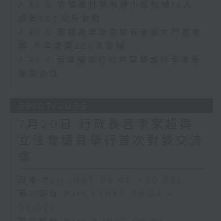
7.30.5 食環署打擊無牌小販拘捕14人
檢獲600公斤食物
7.30.6 團體為樂華南邨長者裝大門感應
器 半年處理226次警報
7.30.7 房署擬試行公共屋邨設共享單車
專屬泊位
29/07/2026
7月29日 行政長官李家超與
立法會議員舉行首次對談交流
會
足本 Full (HKT 08:00 - 10:00)
第一部份 Part 1 (HKT 08:04 -
09:00)