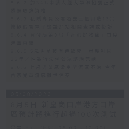
8.6.2 約34%申請人經大學聯招獲正式
遴選取錄資格
8.6.3 私隱專員公署過去三個月收16宗
懷疑假冒電子簽證網站相關查詢或投訴
8.6.4 貿發局第3屆「香港好物節」首度
進軍東盟
8.6.5 5歲男童被虐待致死 母親判囚
22年／性罪行法例公眾諮詢完結
8.6.6 七歲男童感染甲型流感不治 今年
首宗兒童流感離世個案
05/08/2026
8月5日 新皇崗口岸港方口岸
區預計將進行超過100次測試
足本 Full (HKT 08:00 - 10:00)