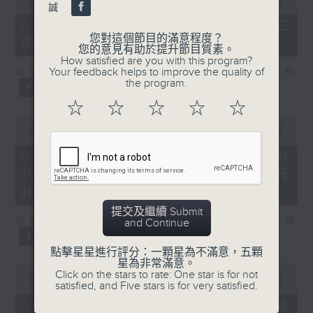
誠
of
7
07/08/2026 - 8.7.3 申訴專員就三
minutes,
您對這個節目的滿意程度？
項圖書館服務展開主動調查
46
您的意見有助於提升節目質素。
seconds
How satisfied are you with this program?
Your feedback helps to improve the quality of
訪問：立法會議員、香港出版總會會長 李家駒
the program.
☆
☆
☆
☆
☆
0
seconds
00:00
08:25
of
8
07/08/2026 - 8.7.4 教資會統計
minutes,
八大學士畢業生平均年薪達33.6萬元
25
seconds
升2%
提交及繼續 Submit
訪問：香港人力資源管理學會副會長 陸國坤
and Continue
點擊星星進行評分：一顆星為不滿意，五顆
星為非常滿意。
0
Click on the stars to rate: One star is for not
seconds
00:00
06:18
satisfied, and Five stars is for very satisfied.
of
6
07/08/2026 - 8.7.5 警方全港多區
minutes,