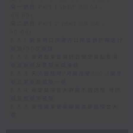
第一部份 Part 1 (HKT 08:04 -
09:00)
第二部份 Part 2 (HKT 09:04 -
10:00)
8.5.1 新皇崗口岸港方口岸區預計將進行
超過100次測試
8.5.2 香港船東會稱近百艘會員船隻滯
留波斯灣及霍爾木茲海峽
8.5.3 天文台錄得7月總雨量790.3毫米
較正常值高超過一倍
8.5.4 兩童疑誤食大麻糖不適送院 母涉
疏忽照顧同被捕
8.5.5 東涌滿東邨毗鄰擬建康體綜合大
樓