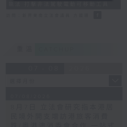
執法 打擊非法駕駛電動可移動工具
18
seconds
訪問：新界東南立法會議員 方國珊
重溫
CATCHUP
07 - 08
2026
07/08/2026
8月7日 立法會研究指本港居
民境外開支增訪港旅客消費
跌/粵港澳消委會合作 一站式