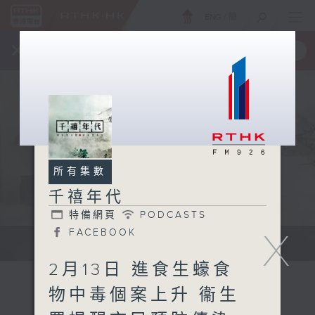
ENG
/
簡
×
全新 RTHK On The Go
取得
一手掌握 RTHK 電台、電視節目
所有集數
千禧年代
特備網頁
PODCASTS
X
FACEBOOK
有觀點、有理據的意見交流。
2月13日 進食生蠔食
物中毒個案上升 衞生