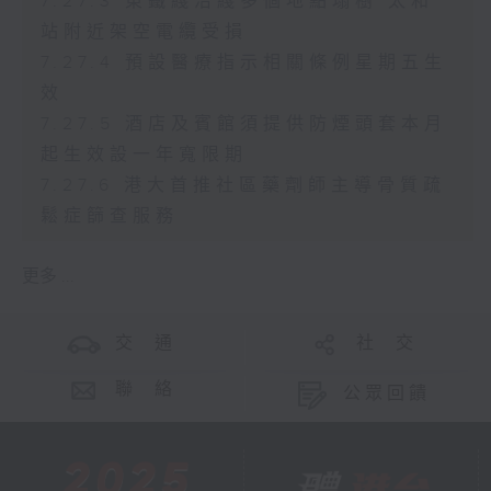
7.27.3 東鐵綫沿綫多個地點塌樹 太和
站附近架空電纜受損
7.27.4 預設醫療指示相關條例星期五生
效
7.27.5 酒店及賓館須提供防煙頭套本月
起生效設一年寬限期
7.27.6 港大首推社區藥劑師主導骨質疏
鬆症篩查服務
更多 ...
交 通
社 交
聯 絡
公眾回饋