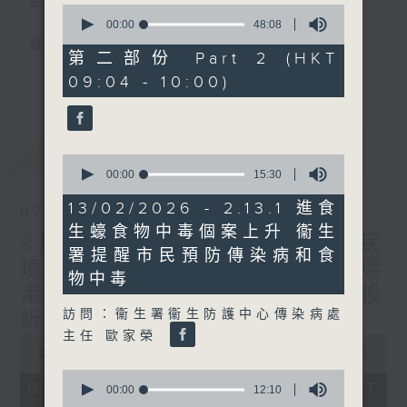
星期一至五
0
seconds
00:00
48:08
of
聲音更立體 意見更多元
48
第二部份 Part 2 (HKT
minutes,
更多...
09:04 - 10:00)
8
「千禧年代」鼓勵聽眾及嘉賓作有觀點、有理
seconds
據的意見交流，藉此帶出更多新觀點、新意
見、新角度。透過時事速遞，每日早晨為廣大
最新
LATEST
聽眾提供最新資訊以迎接新的一天。
0
seconds
00:00
15:30
of
監製：林嘉瑜
15
13/02/2026 - 2.13.1 進食
07/08/2026
minutes,
生蠔食物中毒個案上升 衞生
30
8月7日 立法會研究指本港居民
seconds
署提醒市民預防傳染病和食
境外開支增訪港旅客消費跌/粵
物中毒
港澳消委會合作 一站式處理投
訪問：衞生署衞生防護中心傳染病處
訴 十月實施
主任 歐家榮
0
seconds
00:00
1:37:51
of
0
1
07/08/2026 - 足本 Full (HKT
seconds
00:00
12:10
hour,
of