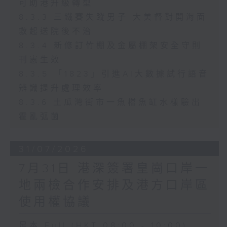
可助港升級轉型
8.3.3 三鐵賽失蹤男子 大美督對開海面
救起送院後不治
8.3.4 新修訂竹棚及金屬棚架安全守則
刊憲生效
8.3.5 「1823」引進AI大數據試行語音
辨識提升處理效率
8.3.6 土瓜灣街市一魚檔魚缸水樣驗出
霍亂弧菌
31/07/2026
7月31日 港深簽署皇崗口岸一
地兩檢合作安排及港方口岸區
使用權協議
足本 Full (HKT 08:00 - 10:00)