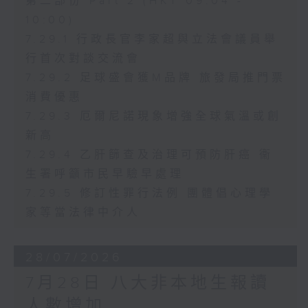
第二部份 Part 2 (HKT 09:04 -
10:00)
7.29.1 行政長官李家超與立法會議員舉
行首次對談交流會
7.29.2 足球盛會獲M品牌 旅發局推門票
消費優惠
7.29.3 厄爾尼諾現象增強全球氣溫或創
新高
7.29.4 乙肝篩查及治理可預防肝癌 衞
生署呼籲市民早驗早處理
7.29.5 修訂性罪行法例 團體倡心理學
家等當法律中介人
28/07/2026
7月28日 八大非本地生報讀
人數增加