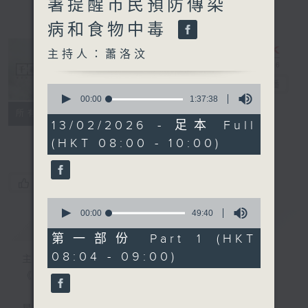
署提醒市民預防傳染
病和食物中毒
主持人：蕭洛汶
千禧年代
電台直播
0
seconds
00:00
1:37:38
of
特備網頁
PODCASTS
所有集數
1
13/02/2026 - 足本 Full
FACEBOOK
hour,
(HKT 08:00 - 10:00)
37
minutes,
38
seconds
您喜歡這個節目嗎?
0
seconds
00:00
49:40
簡介
GIST
of
49
第一部份 Part 1 (HKT
minutes,
08:04 - 09:00)
40
主持人：蕭洛汶
seconds
《千禧年代》