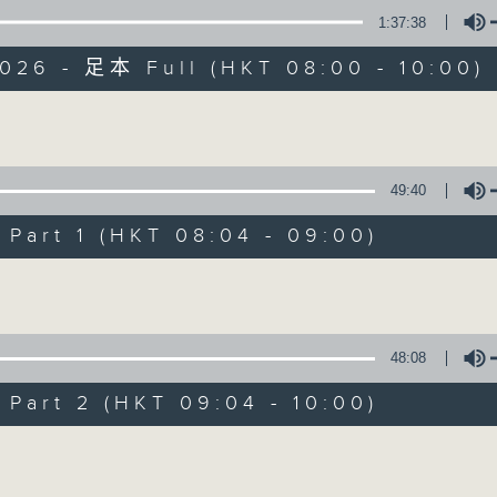
1:37:38
有觀點、有理據的意見交流。
026 - 足本 Full (HKT 08:00 - 10:00)
Volume
49:40
千禧年代
art 1 (HKT 08:04 - 09:00)
特備網頁
PODCASTS
所有集數
Volume
您喜歡這個節目嗎?
48:08
art 2 (HKT 09:04 - 10:00)
主持人：蕭洛汶
Volume
《千禧年代》