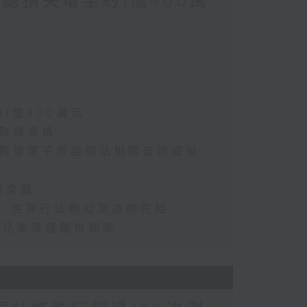
涉案總損失增至約1億400萬
約1億400萬元
選取錄資格
懷疑假冒電子簽證網站相關查詢或投
軍東盟
2年／性罪行法例公眾諮詢完結
首宗兒童流感離世個案