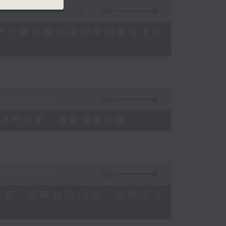
08:30
公署過去三個月收16宗懷疑假冒電子簽
16:03
3屆「香港好物節」首度進軍東盟
14:11
被虐待致死 母親判囚22年／性罪行法