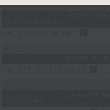
0
seconds
00:00
of
8
06/08/2026 - 8.6.3 私隱專員
minutes,
30
證網站相關查詢或投訴
seconds
Volume
90%
訪問：個人資料私隱專員 鍾麗玲
0
seconds
00:00
of
16
06/08/2026 - 8.6.4 貿發局第
minutes,
3
seconds
Volume
訪問：香港貿易發展局副總裁 鍾永喜
90%
0
seconds
00:00
of
14
06/08/2026 - 8.6.5 5歲男童
minutes,
11
例公眾諮詢完結
seconds
Volume
90%