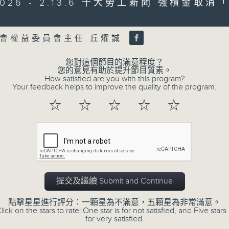
/2026 - 2.13.6 十大勞工新聞 強積金取
of
47
第二部份 Part 2 (HKT 09:04 - 10:00
minutes,
Volume
7
seconds
Volume
會權益委員會主任 丘燿誠
90%
您對這個節目的滿意程度？
0
您的意見有助於提升節目質素。
seconds
00:00
How satisfied are you with this program?
of
Your feedback helps to improve the quality of the program.
16
06/08/2026 - 8.6.1 FUN CO
minutes,
☆
☆
☆
☆
☆
3
元
seconds
Volume
90%
訪問：立法會議員 吳傑莊
0
seconds
00:00
of
提交及繼續 Submit and Continue
15
06/08/2026 - 8.6.2 約34%
minutes,
0
點擊星星進行評分：一顆星為不滿意，五顆星為非常滿意。
seconds
Volume
訪問：香港中文大學入學及學生資助處處長 劉
lick on the stars to rate: One star is for not satisfied, and Five stars 
90%
for very satisfied.