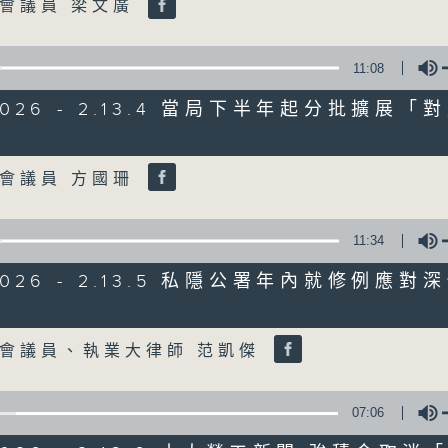
會議員 梁文廣
06/08/2026
11:08
8月6日 FUN COFFEE騙案涉
/2026 - 2.13.4 當局下半年起分批擴展
0
seconds
00:00
Volume
of
1
06/08/2026 - 足本 Full (HKT 08:00
會議員 方國珊
hour,
37
minutes,
37
11:34
seconds
Volume
90%
0
/2026 - 2.13.5 私隱公署年內就修例應
seconds
00:00
of
50
Volume
第一部份 Part 1 (HKT 08:04 - 09:00
minutes,
會議員、執業大律師 范凱傑
40
seconds
Volume
90%
07:06
0
seconds
00:00