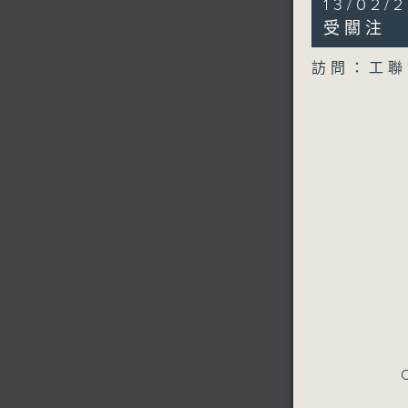
13/02
minutes,
6
受關注
seconds
90%
訪問：工聯
C