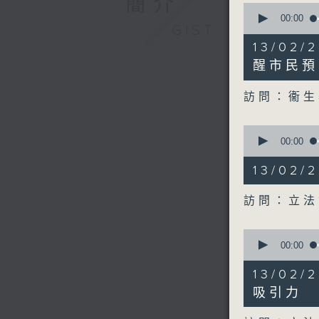
簡介
0
seconds
00:00
GIST
of
15
13/02
minutes,
30
醒市民預
seconds
90%
訪問：衞生
0
seconds
00:00
of
12
13/02
minutes,
10
seconds
訪問：立法
90%
0
seconds
00:00
of
11
13/02
minutes,
27
吸引力
seconds
90%