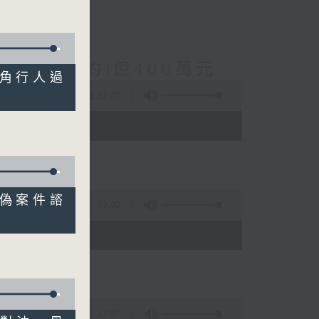
案總損失增至約1億400萬元
「對角行人過
1:37:37
 - 10:00)
對深偽案件諮
50:40
)
47:07