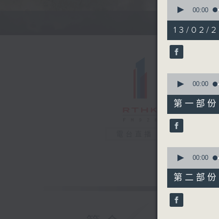
0
seconds
00:00
of
1
13/02/2
hour,
37
minutes,
38
seconds
90%
0
seconds
00:00
of
49
第一部份 P
minutes,
40
seconds
90%
電台直播
0
seconds
00:00
of
48
第二部份 P
minutes,
8
seconds
90%