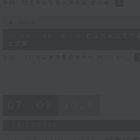
訪問：防止虐待兒童會總幹事 婁小君
0
seconds
00:00
of
5
06/08/2026 - 8.6.6 七歲男童
minutes,
35
世個案
seconds
Volume
90%
訪問：亞洲兒童傳染病學會會長 關日華醫生
07 - 08
2026
06/08/2026