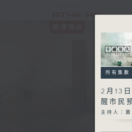
所有集數
2月13
醒市民
主持人：蕭