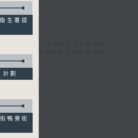
升 衞生署提
理據的意見交流，藉此帶出更多新觀點、
為廣大聽眾提供最新資訊以迎接新的一
地」計劃
升廟街鴨寮街