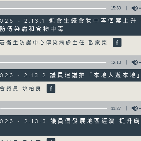
15:30
星期一至五
/2026 - 2.13.1 進食生蠔食物中毒個案上
聲音更立體 意見更多元
防傳染病和食物中毒
Volume
署衞生防護中心傳染病處主任 歐家榮
「千禧年代」鼓勵聽眾及嘉賓作有觀點、有
新意見、新角度。透過時事速遞，每日早晨
天。
12:10
/2026 - 2.13.2 議員建議推「本地人遊本
監製：林嘉瑜
Volume
會議員 姚柏良
11:27
/2026 - 2.13.3 議員倡發展地區經濟 提
Volume