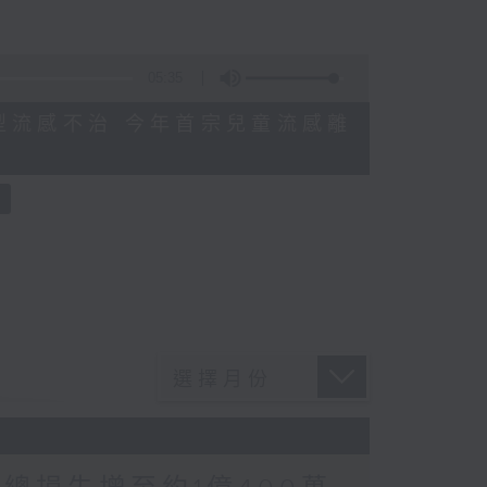
05:35
感染甲型流感不治 今年首宗兒童流感離