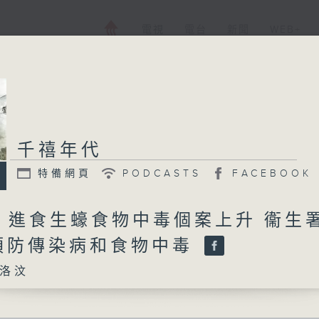
電視
電台
新聞
WEB+
千禧年代
特備網頁
PODCASTS
FACEBOOK
日 進食生蠔食物中毒個案上升 衞生
預防傳染病和食物中毒
洛汶