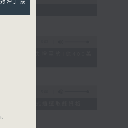
消「對沖」最
)
16:03
FFEE騙案涉案總損失增至約1億400萬
15:00
申請人經大學聯招獲正式遴選取錄資格
善雅
is