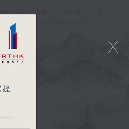
重溫
APPS
我們
ENG
/
簡
X
署提