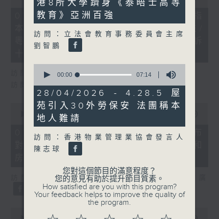
港8所大學躋身《泰晤士高等
1
of
second
29
教育》亞洲百強
07/08/2026 - 8.7.1 立法會研究指
minutes,
本港居民境外開支增訪港旅客消費跌/
37
訪問：立法會教育事務委員會主席
seconds
粵港澳消委會合作 一站式處理投訴
劉智鵬
十月實施
0
訪問：立法會議員 姚柏良
seconds
00:00
07:14
of
訪問：立法會議員 陳凱欣
7
28/04/2026 - 4.28.5 屋
minutes,
苑引入30外勞保安 法團稱本
14
0
seconds
seconds
00:00
15:34
地人難請‎
of
15
07/08/2026 - 8.7.2 公屋聯會公布
minutes,
訪問：香港物業管理業協會發言人
對政府制定香港首份五年規劃土地和
34
陳志球
seconds
房屋政策建議
您對這個節目的滿意程度？
訪問：立法會議員、公屋聯會副主席 梁文廣
您的意見有助於提升節目質素。
How satisfied are you with this program?
Your feedback helps to improve the quality of
the program.
0
seconds
00:00
07:46