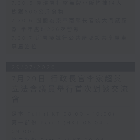
7.30.5 食環署打擊無牌小販拘捕14人
檢獲600公斤食物
7.30.6 團體為樂華南邨長者裝大門感應
器 半年處理226次警報
7.30.7 房署擬試行公共屋邨設共享單車
專屬泊位
29/07/2026
7月29日 行政長官李家超與
立法會議員舉行首次對談交流
會
足本 Full (HKT 08:00 - 10:00)
第一部份 Part 1 (HKT 08:04 -
09:00)