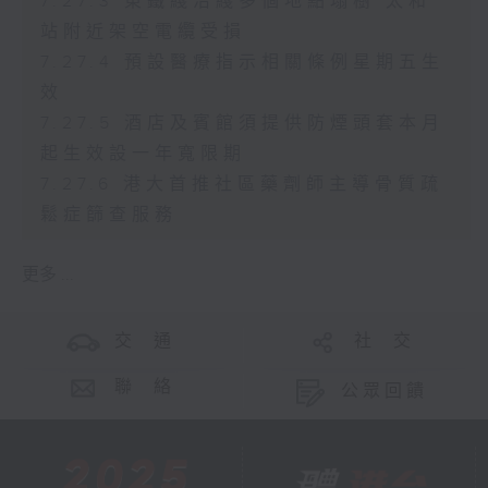
7.27.3 東鐵綫沿綫多個地點塌樹 太和
站附近架空電纜受損
7.27.4 預設醫療指示相關條例星期五生
效
7.27.5 酒店及賓館須提供防煙頭套本月
起生效設一年寬限期
7.27.6 港大首推社區藥劑師主導骨質疏
鬆症篩查服務
更多 ...
交 通
社 交
聯 絡
公眾回饋