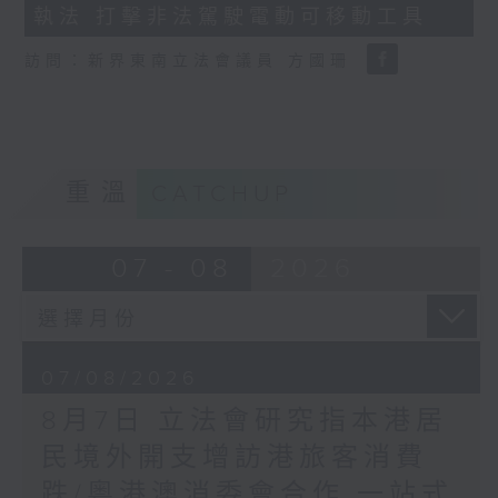
執法 打擊非法駕駛電動可移動工具
18
seconds
訪問：新界東南立法會議員 方國珊
重溫
CATCHUP
07 - 08
2026
07/08/2026
8月7日 立法會研究指本港居
民境外開支增訪港旅客消費
跌/粵港澳消委會合作 一站式