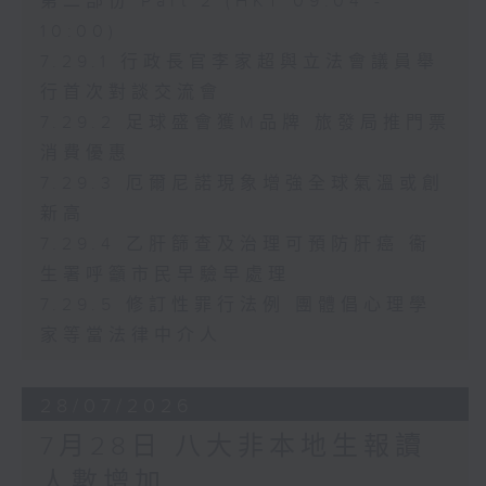
第二部份 Part 2 (HKT 09:04 -
10:00)
7.29.1 行政長官李家超與立法會議員舉
行首次對談交流會
7.29.2 足球盛會獲M品牌 旅發局推門票
消費優惠
7.29.3 厄爾尼諾現象增強全球氣溫或創
新高
7.29.4 乙肝篩查及治理可預防肝癌 衞
生署呼籲市民早驗早處理
7.29.5 修訂性罪行法例 團體倡心理學
家等當法律中介人
28/07/2026
7月28日 八大非本地生報讀
人數增加