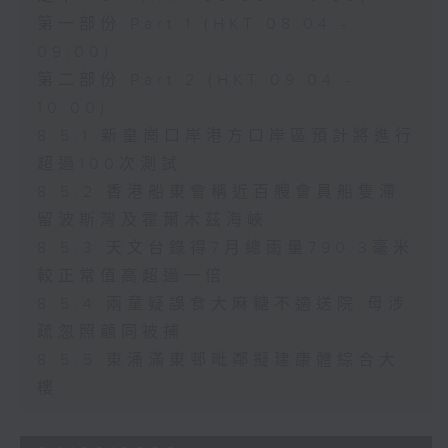
第一部份 Part 1 (HKT 08:04 -
09:00)
第二部份 Part 2 (HKT 09:04 -
10:00)
8.5.1 新皇崗口岸港方口岸區預計將進行
超過100次測試
8.5.2 香港船東會稱近百艘會員船隻滯
留波斯灣及霍爾木茲海峽
8.5.3 天文台錄得7月總雨量790.3毫米
較正常值高超過一倍
8.5.4 兩童疑誤食大麻糖不適送院 母涉
疏忽照顧同被捕
8.5.5 東涌滿東邨毗鄰擬建康體綜合大
樓