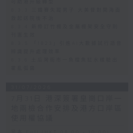
可助港升級轉型
8.3.3 三鐵賽失蹤男子 大美督對開海面
救起送院後不治
8.3.4 新修訂竹棚及金屬棚架安全守則
刊憲生效
8.3.5 「1823」引進AI大數據試行語音
辨識提升處理效率
8.3.6 土瓜灣街市一魚檔魚缸水樣驗出
霍亂弧菌
31/07/2026
7月31日 港深簽署皇崗口岸一
地兩檢合作安排及港方口岸區
使用權協議
足本 Full (HKT 08:00 - 10:00)