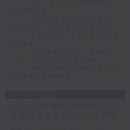
8.6.2 約34%申請人經大學聯招獲正式
遴選取錄資格
8.6.3 私隱專員公署過去三個月收16宗
懷疑假冒電子簽證網站相關查詢或投訴
8.6.4 貿發局第3屆「香港好物節」首度
進軍東盟
8.6.5 5歲男童被虐待致死 母親判囚
22年／性罪行法例公眾諮詢完結
8.6.6 七歲男童感染甲型流感不治 今年
首宗兒童流感離世個案
05/08/2026
8月5日 新皇崗口岸港方口岸
區預計將進行超過100次測試
足本 Full (HKT 08:00 - 10:00)