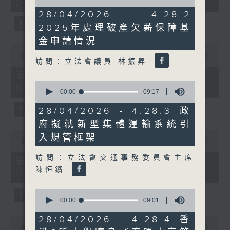
08:00 - 10:00)
37
of
minutes,
13
28/04/2026 - 4.28.2
51
minutes,
2025年處理破產欠薪保障基
seconds
22
seconds
金申請情況
0
seconds
00:00
50:50
訪問：立法會議員 林振昇
of
50
第一部份 Part 1 (HKT 08:04 -
minutes,
0
09:00)
50
seconds
00:00
09:17
seconds
of
9
28/04/2026 - 4.28.3 政
minutes,
府擬就新型集體運輸系統引
17
seconds
0
入規管框架
seconds
00:00
47:11
of
訪問：立法會交通事務委員會主席
47
第二部份 Part 2 (HKT 09:04 -
minutes,
陳恒鑌
10:00)
11
seconds
0
seconds
00:00
09:01
of
9
28/04/2026 - 4.28.4 香
0
minutes,
seconds
00:00
29:37