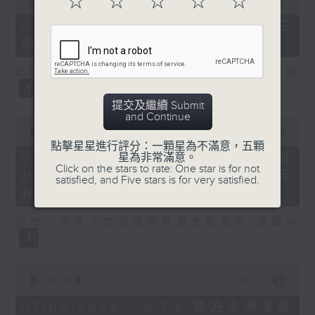
☆
☆
☆
☆
☆
of
7
07/08/2026 - 8.7.3 申訴專員就三
minutes,
項圖書館服務展開主動調查
46
seconds
訪問：立法會議員、香港出版總會會長 李家駒
提交及繼續 Submit
and Continue
0
seconds
00:00
08:25
of
點擊星星進行評分：一顆星為不滿意，五顆
8
07/08/2026 - 8.7.4 教資會統計
星為非常滿意。
minutes,
Click on the stars to rate: One star is for not
八大學士畢業生平均年薪達33.6萬元
25
satisfied, and Five stars is for very satisfied.
seconds
升2%
訪問：香港人力資源管理學會副會長 陸國坤
0
seconds
00:00
06:18
of
6
07/08/2026 - 8.7.5 警方全港多區
minutes,