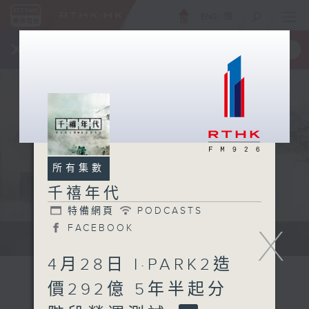
ENG
/
簡
×
全新 RTHK On The Go
取得
一手掌握 RTHK 電台、電視節目
所有集數
千禧年代
特備網頁
PODCASTS
X
FACEBOOK
有觀點、有理據的意見交流。
4月28日 I·PARK2造
價292億 5年半起分