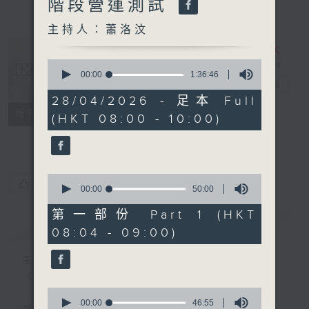
階段營運測試
主持人：蕭洛汶
0
seconds
00:00
1:36:46
千禧年代
電台直播
of
1
28/04/2026 - 足本 Full
hour,
特備網頁
PODCASTS
所有集數
(HKT 08:00 - 10:00)
36
minutes,
FACEBOOK
46
seconds
0
您喜歡這個節目嗎?
seconds
00:00
50:00
of
50
第一部份 Part 1 (HKT
minutes,
簡介
GIST
08:04 - 09:00)
0
seconds
主持人：蕭洛汶
《千禧年代》
0
seconds
00:00
46:55