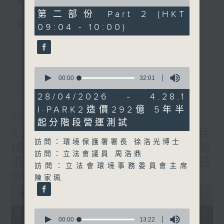
星期一至五
of
46
第二部份 Part 2 (HKT
minutes,
聲音更立體 意見更多元
09:04 - 10:00)
55
seconds
更多...
「千禧年代」鼓勵聽眾及嘉賓作有觀點、有理
據的意見交流，藉此帶出更多新觀點、新意
0
見、新角度。透過時事速遞，每日早晨為廣大
seconds
00:00
32:01
最新
LATEST
聽眾提供最新資訊以迎接新的一天。
of
32
28/04/2026 - 4.28.1
minutes,
監製：林嘉瑜
I·PARK2造價292億 5年半
1
07/08/2026
second
起分階段營運測試
8月7日 立法會研究指本港居民
訪問：環境保護署署長 徐浩光博士
境外開支增訪港旅客消費跌/粵
訪問：立法會議員 周浩鼎
港澳消委會合作 一站式處理投
訪問：立法會環境事務委員會主席
訴 十月實施
陳家珮
0
seconds
00:00
1:37:51
of
1
0
07/08/2026 - 足本 Full (HKT
hour,
seconds
00:00
13:22