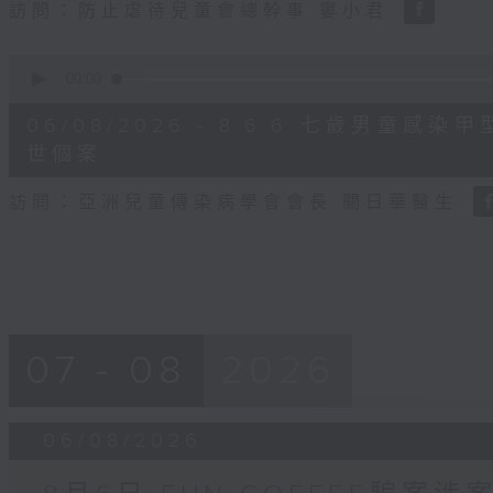
訪問：防止虐待兒童會總幹事 婁小君
0
seconds
00:00
of
5
06/08/2026 - 8.6.6 七歲男童
minutes,
35
世個案
seconds
Volume
90%
訪問：亞洲兒童傳染病學會會長 關日華醫生
07 - 08
2026
06/08/2026