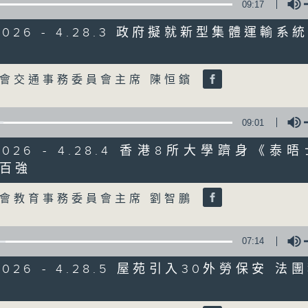
09:17
/2026 - 4.28.3 政府擬就新型集體運輸
06/08/2026
Volume
8月6日 FUN COFFEE騙案涉
會交通事務委員會主席 陳恒鑌
0
seconds
00:00
of
1
06/08/2026 - 足本 Full (HKT 08:00
09:01
hour,
37
minutes,
/2026 - 4.28.4 香港8所大學躋身《
37
百強
seconds
Volume
olume
90%
0
seconds
會教育事務委員會主席 劉智鵬
00:00
of
50
第一部份 Part 1 (HKT 08:04 - 09:00
minutes,
07:14
40
seconds
Volume
90%
/2026 - 4.28.5 屋苑引入30外勞保安 
0
Volume
seconds
00:00