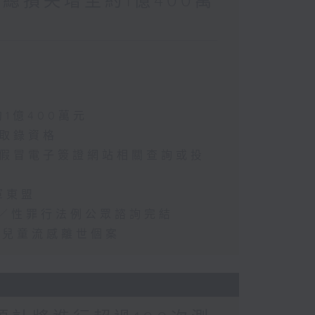
涉案總損失增至約1億400萬
約1億400萬元
選取錄資格
懷疑假冒電子簽證網站相關查詢或投
軍東盟
2年／性罪行法例公眾諮詢完結
首宗兒童流感離世個案