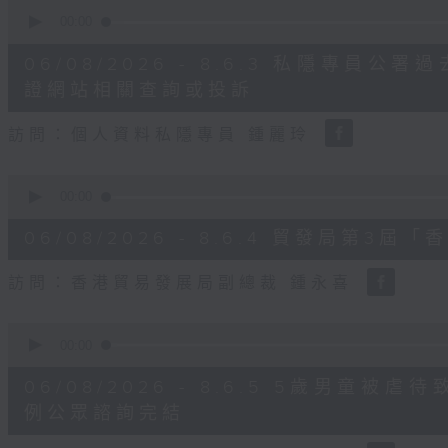
0
seconds
00:00
of
8
06/08/2026 - 8.6.3 私隱專員
minutes,
30
證網站相關查詢或投訴
seconds
Volume
90%
訪問：個人資料私隱專員 鍾麗玲
0
seconds
00:00
of
16
06/08/2026 - 8.6.4 貿發局第
minutes,
3
seconds
Volume
訪問：香港貿易發展局副總裁 鍾永喜
90%
0
seconds
00:00
of
14
06/08/2026 - 8.6.5 5歲男童
minutes,
11
例公眾諮詢完結
seconds
Volume
90%