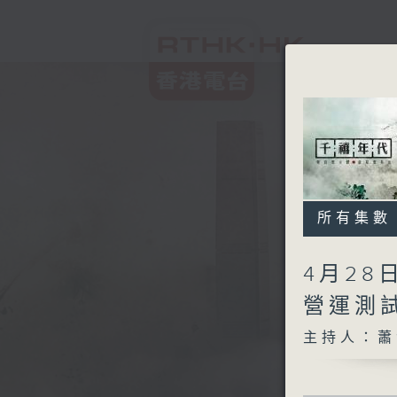
所有集數
4月28
營運測
主持人：蕭