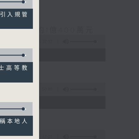
系統引入規管
案總損失增至約1億400萬元
1:37:37
 - 10:00)
泰晤士高等教
50:40
)
法團稱本地人
47:07