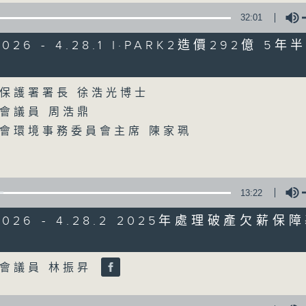
32:01
星期一至五
2026 - 4.28.1 I·PARK2造價292億 
聲音更立體 意見更多元
olume
保護署署長 徐浩光博士
「千禧年代」鼓勵聽眾及嘉賓作有觀點、有
會議員 周浩鼎
新意見、新角度。透過時事速遞，每日早晨
會環境事務委員會主席 陳家珮
天。
監製：林嘉瑜
13:22
/2026 - 4.28.2 2025年處理破產欠薪
Volume
會議員 林振昇