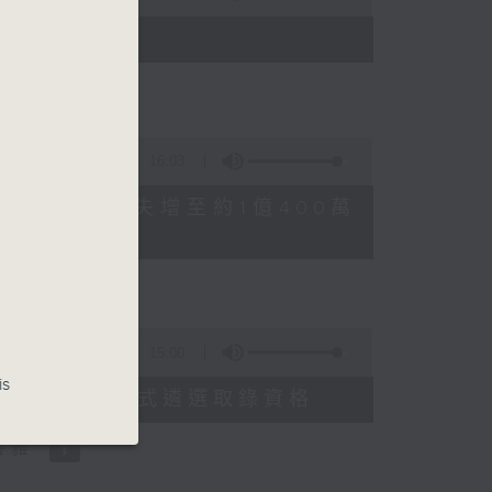
)
16:03
FFEE騙案涉案總損失增至約1億400萬
15:00
is
申請人經大學聯招獲正式遴選取錄資格
善雅