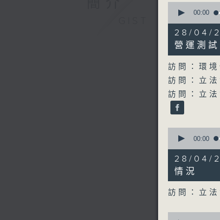
簡介
0
seconds
00:00
GIST
of
32
28/04/
minutes,
1
營運測試
second
V
90%
訪問：環境
訪問：立法
訪問：立法
0
seconds
00:00
of
13
28/04
minutes,
22
情況
seconds
90%
訪問：立法
0