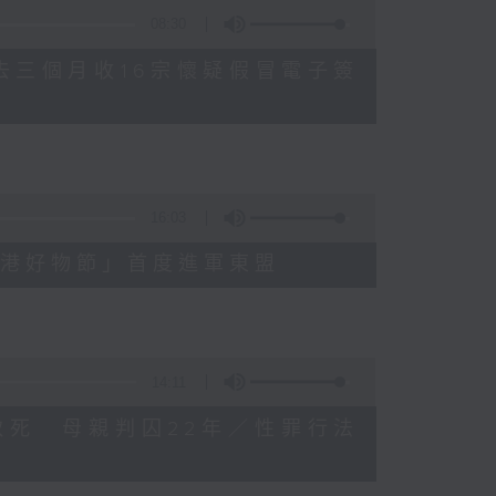
08:30
公署過去三個月收16宗懷疑假冒電子簽
16:03
3屆「香港好物節」首度進軍東盟
14:11
被虐待致死 母親判囚22年／性罪行法