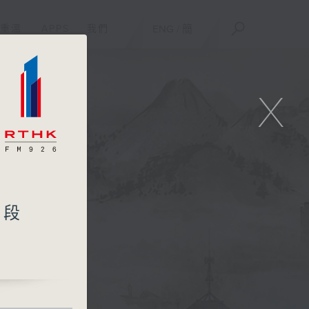
重溫
APPS
我們
ENG
/
簡
X
階段