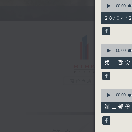
0
seconds
00:00
of
1
28/04/
hour,
36
minutes,
46
seconds
90%
0
seconds
00:00
of
50
第一部份 P
minutes,
0
seconds
90%
電台直播
0
seconds
00:00
of
46
第二部份 P
minutes,
55
seconds
90%