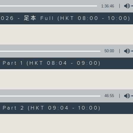
1:36:46
有觀點、有理據的意見交流。
2026 - 足本 Full (HKT 08:00 - 10:00)
Volume
50:00
千禧年代
art 1 (HKT 08:04 - 09:00)
特備網頁
PODCASTS
所有集數
Volume
您喜歡這個節目嗎?
46:55
art 2 (HKT 09:04 - 10:00)
主持人：蕭洛汶
Volume
《千禧年代》