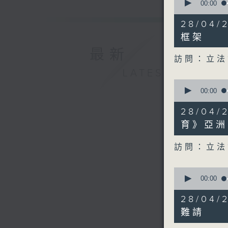
seconds
00:00
of
9
28/04
minutes,
17
框架
seconds
最新
90%
訪問：立法
LATEST
0
seconds
00:00
of
9
28/04
minutes,
1
育》亞洲
second
V
90%
訪問：立法
0
seconds
00:00
of
7
28/04
minutes,
14
難請‎
seconds
90%