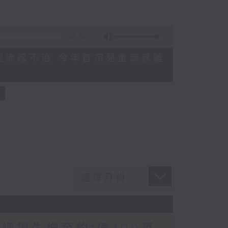
05:35
感染甲型流感不治 今年首宗兒童流感離