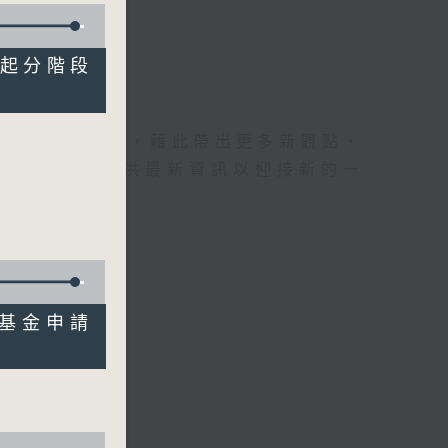
5年半起分階段
理據的意見交流，藉此帶出更多新觀點、
為廣大聽眾提供最新資訊以迎接新的一
保障基金申請