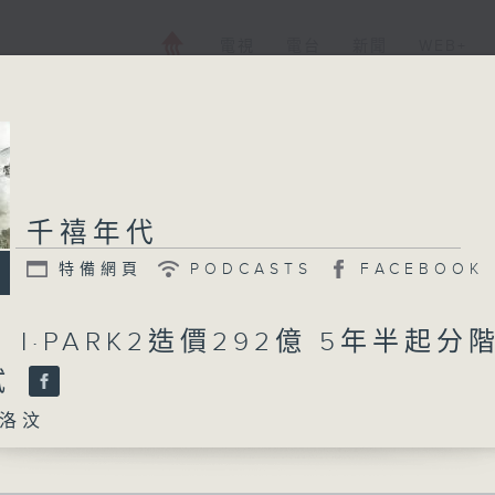
電視
電台
新聞
WEB+
千禧年代
特備網頁
PODCASTS
FACEBOOK
日 I·PARK2造價292億 5年半起分
試
洛汶