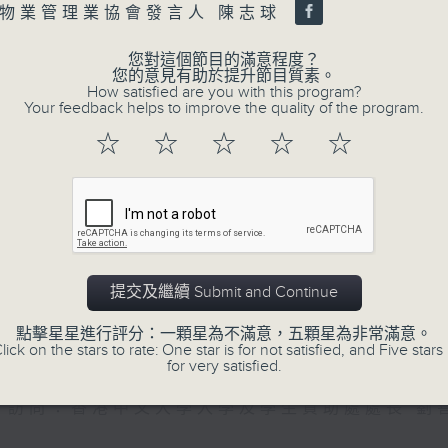
of
物業管理業協會發言人 陳志球
47
第二部份 Part 2 (HKT 09:04 - 10:00
minutes,
7
您對這個節目的滿意程度？
seconds
Volume
您的意見有助於提升節目質素。
90%
How satisfied are you with this program?
Your feedback helps to improve the quality of the program.
0
☆
☆
☆
☆
☆
seconds
00:00
of
16
06/08/2026 - 8.6.1 FUN CO
minutes,
3
元
seconds
Volume
90%
訪問：立法會議員 吳傑莊
提交及繼續 Submit and Continue
0
seconds
00:00
點擊星星進行評分：一顆星為不滿意，五顆星為非常滿意。
of
lick on the stars to rate: One star is for not satisfied, and Five stars 
15
06/08/2026 - 8.6.2 約34%
for very satisfied.
minutes,
0
seconds
Volume
訪問：香港中文大學入學及學生資助處處長 劉
90%