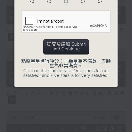
☆
☆
☆
☆
☆
of
7
07/08/2026 - 8.7.3 申訴專員就三
minutes,
項圖書館服務展開主動調查
46
seconds
訪問：立法會議員、香港出版總會會長 李家駒
提交及繼續 Submit
and Continue
0
seconds
00:00
08:25
of
點擊星星進行評分：一顆星為不滿意，五顆
8
07/08/2026 - 8.7.4 教資會統計
星為非常滿意。
minutes,
Click on the stars to rate: One star is for not
八大學士畢業生平均年薪達33.6萬元
25
satisfied, and Five stars is for very satisfied.
seconds
升2%
訪問：香港人力資源管理學會副會長 陸國坤
0
seconds
00:00
06:18
of
6
07/08/2026 - 8.7.5 警方全港多區
minutes,