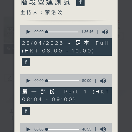
階段營運測試
主持人：蕭洛汶
0
seconds
00:00
1:36:46
千禧年代
電台直播
of
1
28/04/2026 - 足本 Full
hour,
特備網頁
PODCASTS
所有集數
(HKT 08:00 - 10:00)
36
minutes,
FACEBOOK
46
seconds
0
您喜歡這個節目嗎?
seconds
00:00
50:00
of
50
第一部份 Part 1 (HKT
minutes,
簡介
GIST
08:04 - 09:00)
0
seconds
主持人：蕭洛汶
《千禧年代》
0
seconds
00:00
46:55