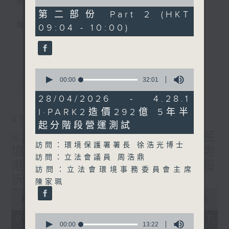
星期一至五
of
46
第二部份 Part 2 (HKT
minutes,
聲音更立體 意見更多元
09:04 - 10:00)
55
seconds
更多...
「千禧年代」鼓勵聽眾及嘉賓作有觀點、有理
據的意見交流，藉此帶出更多新觀點、新意
0
見、新角度。透過時事速遞，每日早晨為廣大
seconds
00:00
32:01
最新
LATEST
聽眾提供最新資訊以迎接新的一天。
of
32
28/04/2026 - 4.28.1
minutes,
監製：林嘉瑜
I·PARK2造價292億 5年半
1
07/08/2026
second
起分階段營運測試
8月7日 立法會研究指本港居民
訪問：環境保護署署長 徐浩光博士
境外開支增訪港旅客消費跌/粵
訪問：立法會議員 周浩鼎
港澳消委會合作 一站式處理投
訪問：立法會環境事務委員會主席
訴 十月實施
陳家珮
0
seconds
00:00
1:51:59
of
1
0
07/08/2026 - 足本 Full (HKT
hour,
seconds
00:00
13:22