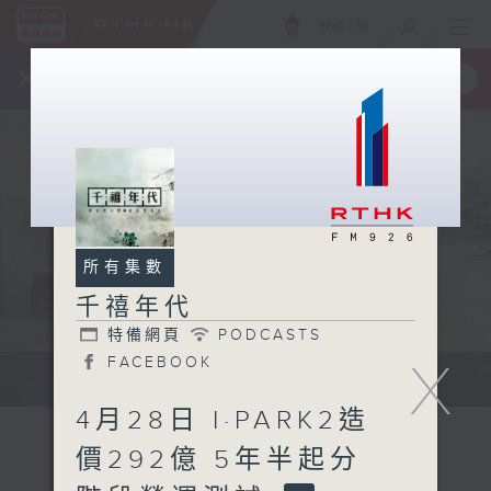
ENG
/
簡
×
全新 RTHK On The Go
取得
一手掌握 RTHK 電台、電視節目
所有集數
千禧年代
特備網頁
PODCASTS
X
FACEBOOK
有觀點、有理據的意見交流。
4月28日 I·PARK2造
價292億 5年半起分