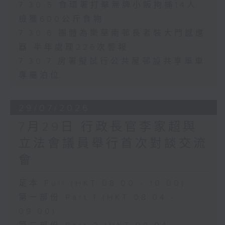
7.30.5 食環署打擊無牌小販拘捕14人
檢獲600公斤食物
7.30.6 團體為樂華南邨長者裝大門感應
器 半年處理226次警報
7.30.7 房署擬試行公共屋邨設共享單車
專屬泊位
29/07/2026
7月29日 行政長官李家超與
立法會議員舉行首次對談交流
會
足本 Full (HKT 08:00 - 10:00)
第一部份 Part 1 (HKT 08:04 -
09:00)