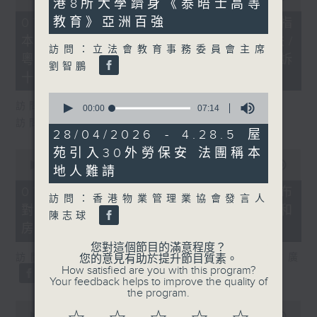
港8所大學躋身《泰晤士高等
1
of
second
29
教育》亞洲百強
07/08/2026 - 8.7.1 立法會研究指
minutes,
本港居民境外開支增訪港旅客消費跌/
37
訪問：立法會教育事務委員會主席
seconds
粵港澳消委會合作 一站式處理投訴
劉智鵬
十月實施
0
訪問：立法會議員 姚柏良
seconds
00:00
07:14
of
訪問：立法會議員 陳凱欣
7
28/04/2026 - 4.28.5 屋
minutes,
苑引入30外勞保安 法團稱本
14
0
seconds
seconds
00:00
15:34
地人難請‎
of
15
07/08/2026 - 8.7.2 公屋聯會公布
minutes,
訪問：香港物業管理業協會發言人
對政府制定香港首份五年規劃土地和
34
陳志球
seconds
房屋政策建議
您對這個節目的滿意程度？
訪問：立法會議員、公屋聯會副主席 梁文廣
您的意見有助於提升節目質素。
How satisfied are you with this program?
Your feedback helps to improve the quality of
the program.
0
seconds
00:00
07:46