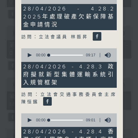
08:04 - 10:00)
51
of
minutes,
13
28/04/2026 - 4.28.2
59
minutes,
2025年處理破產欠薪保障基
seconds
22
seconds
金申請情況
0
seconds
00:00
56:10
訪問：立法會議員 林振昇
of
56
第一部份 Part 1 (HKT 08:04 -
minutes,
0
09:00)
10
seconds
00:00
09:17
seconds
of
9
28/04/2026 - 4.28.3 政
minutes,
府擬就新型集體運輸系統引
17
seconds
0
入規管框架
seconds
00:00
56:09
of
訪問：立法會交通事務委員會主席
56
第二部份 Part 2 (HKT 09:04 -
minutes,
陳恒鑌
10:00)
9
seconds
0
seconds
00:00
09:01
of
9
28/04/2026 - 4.28.4 香
0
minutes,
seconds
00:00
29:37