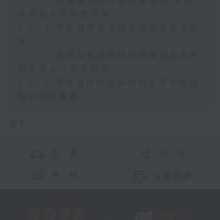
7.27.3 東鐵綫沿綫多個地點塌樹 太和
站附近架空電纜受損
7.27.4 預設醫療指示相關條例星期五生
效
7.27.5 酒店及賓館須提供防煙頭套本月
起生效設一年寬限期
7.27.6 港大首推社區藥劑師主導骨質疏
鬆症篩查服務
更多 ...
交 通
社 交
聯 絡
公眾回饋