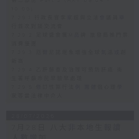
第二部份 Part 2 (HKT 09:04 -
10:00)
7.29.1 行政長官李家超與立法會議員舉
行首次對談交流會
7.29.2 足球盛會獲M品牌 旅發局推門票
消費優惠
7.29.3 厄爾尼諾現象增強全球氣溫或創
新高
7.29.4 乙肝篩查及治理可預防肝癌 衞
生署呼籲市民早驗早處理
7.29.5 修訂性罪行法例 團體倡心理學
家等當法律中介人
28/07/2026
7月28日 八大非本地生報讀
人數增加