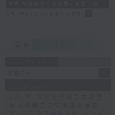
執法 打擊非法駕駛電動可移動工具
18
seconds
訪問：新界東南立法會議員 方國珊
重溫
CATCHUP
07 - 08
2026
07/08/2026
8月7日 立法會研究指本港居
民境外開支增訪港旅客消費
跌/粵港澳消委會合作 一站式