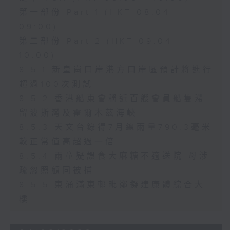
第一部份 Part 1 (HKT 08:04 -
09:00)
第二部份 Part 2 (HKT 09:04 -
10:00)
8.5.1 新皇崗口岸港方口岸區預計將進行
超過100次測試
8.5.2 香港船東會稱近百艘會員船隻滯
留波斯灣及霍爾木茲海峽
8.5.3 天文台錄得7月總雨量790.3毫米
較正常值高超過一倍
8.5.4 兩童疑誤食大麻糖不適送院 母涉
疏忽照顧同被捕
8.5.5 東涌滿東邨毗鄰擬建康體綜合大
樓