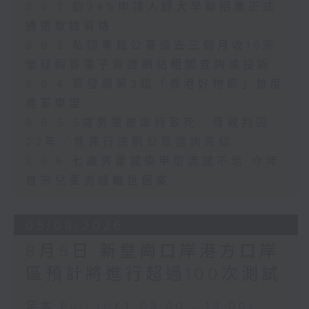
8.6.2 約34%申請人經大學聯招獲正式
遴選取錄資格
8.6.3 私隱專員公署過去三個月收16宗
懷疑假冒電子簽證網站相關查詢或投訴
8.6.4 貿發局第3屆「香港好物節」首度
進軍東盟
8.6.5 5歲男童被虐待致死 母親判囚
22年／性罪行法例公眾諮詢完結
8.6.6 七歲男童感染甲型流感不治 今年
首宗兒童流感離世個案
05/08/2026
8月5日 新皇崗口岸港方口岸
區預計將進行超過100次測試
足本 Full (HKT 08:00 - 10:00)