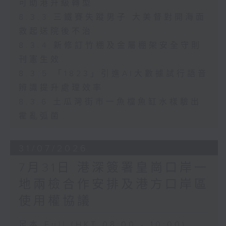
可助港升級轉型
8.3.3 三鐵賽失蹤男子 大美督對開海面
救起送院後不治
8.3.4 新修訂竹棚及金屬棚架安全守則
刊憲生效
8.3.5 「1823」引進AI大數據試行語音
辨識提升處理效率
8.3.6 土瓜灣街市一魚檔魚缸水樣驗出
霍亂弧菌
31/07/2026
7月31日 港深簽署皇崗口岸一
地兩檢合作安排及港方口岸區
使用權協議
足本 Full (HKT 08:00 - 10:00)