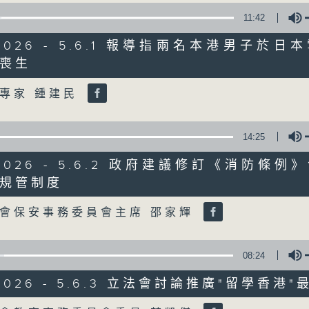
11:42
星期一至五
/2026 - 5.6.1 報導指兩名本港男子於
聲音更立體 意見更多元
喪生
Volume
專家 鍾建民
「千禧年代」鼓勵聽眾及嘉賓作有觀點、有
新意見、新角度。透過時事速遞，每日早晨
天。
14:25
/2026 - 5.6.2 政府建議修訂《消防條
監製：林嘉瑜
規管制度
Volume
會保安事務委員會主席 邵家輝
08:24
/2026 - 5.6.3 立法會討論推廣"留學香港