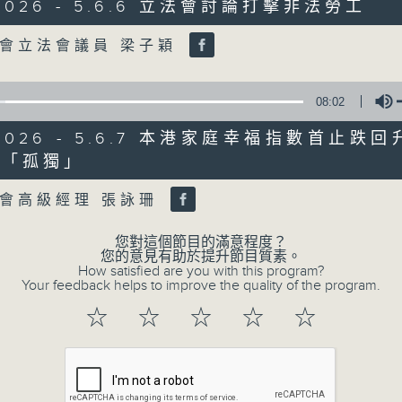
/2026 - 5.6.6 立法會討論打擊非法勞工
of
47
第二部份 Part 2 (HKT 09:04 - 10:00
minutes,
Volume
會立法會議員 梁子穎
7
seconds
Volume
90%
08:02
0
seconds
00:00
/2026 - 5.6.7 本港家庭幸福指數首止跌
of
人「孤獨」
16
06/08/2026 - 8.6.1 FUN CO
Volume
minutes,
3
元
會高級經理 張詠珊
seconds
Volume
90%
訪問：立法會議員 吳傑莊
您對這個節目的滿意程度？
您的意見有助於提升節目質素。
How satisfied are you with this program?
0
Your feedback helps to improve the quality of the program.
seconds
00:00
of
☆
☆
☆
☆
☆
15
06/08/2026 - 8.6.2 約34%
minutes,
0
seconds
Volume
訪問：香港中文大學入學及學生資助處處長 劉
90%