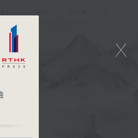
重溫
APPS
我們
ENG
/
簡
X
險