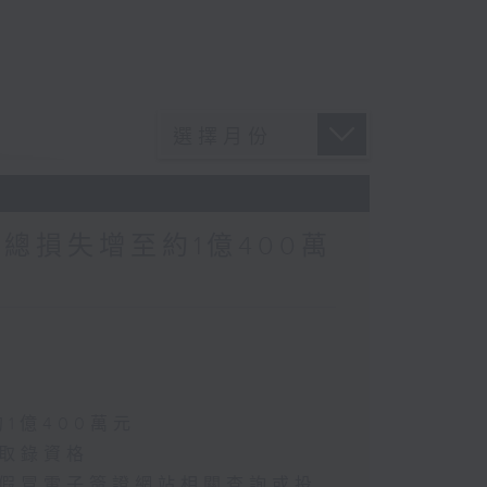
涉案總損失增至約1億400萬
約1億400萬元
選取錄資格
懷疑假冒電子簽證網站相關查詢或投