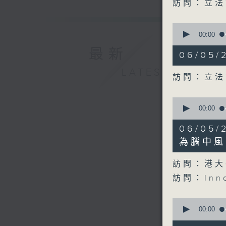
seconds
訪問：立法
90%
0
seconds
00:00
of
最新
10
06/05
minutes,
17
LATEST
seconds
訪問：立法
90%
0
seconds
00:00
of
9
06/05
minutes,
31
為腦中風
seconds
90%
訪問：港大
訪問：In
0
seconds
00:00
of
10