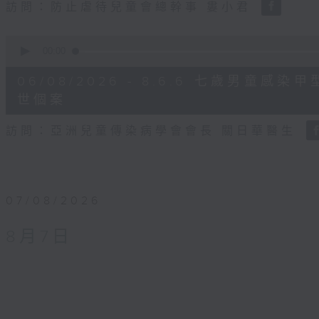
訪問：防止虐待兒童會總幹事 婁小君
0
seconds
00:00
of
5
06/08/2026 - 8.6.6 七歲男童
minutes,
35
世個案
seconds
Volume
90%
訪問：亞洲兒童傳染病學會會長 關日華醫生
07/08/2026
8月7日