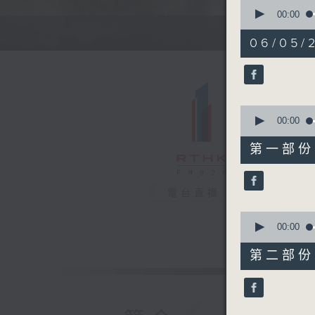
0
seconds
00:00
of
1
06/05/
hour,
37
minutes,
59
seconds
90%
0
seconds
00:00
of
50
第一部份 P
minutes,
0
seconds
90%
電台直播
0
seconds
00:00
of
48
第二部份 P
minutes,
9
seconds
90%