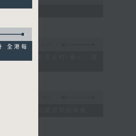
)
16:03
回升 全港每
FFEE騙案涉案總損失增至約1億400萬
15:00
申請人經大學聯招獲正式遴選取錄資格
善雅