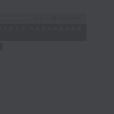
05:35
感染甲型流感不治 今年首宗兒童流感離