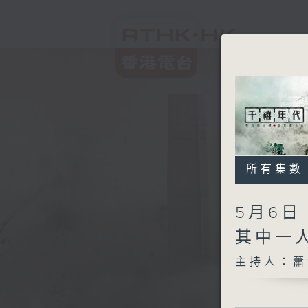
所有集數
5月6
其中一
主持人：蕭