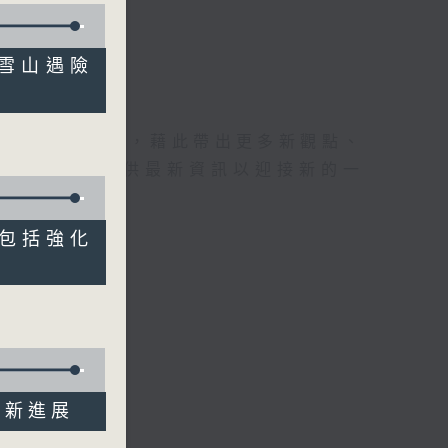
日本雪山遇險
理據的意見交流，藉此帶出更多新觀點、
為廣大聽眾提供最新資訊以迎接新的一
例》包括強化
"最新進展