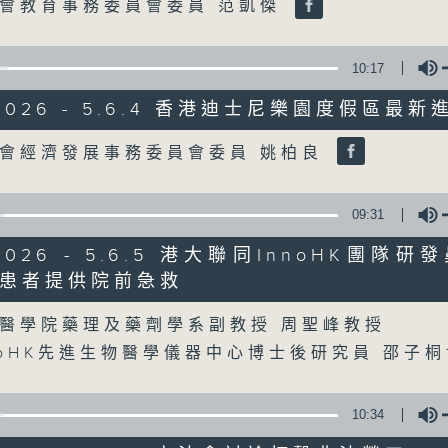
Volume
會教育事務委員會委員 范凱傑
06/08/2026
10:17
8月6日 FUN COFFEE騙案涉
/2026 - 5.6.4 香港迪士尼樂園度假區最
0
seconds
00:00
Volume
of
會經濟發展事務委員會委員 姚柏良
1
06/08/2026 - 足本 Full (HKT 08:00
hour,
37
minutes,
09:31
37
seconds
Volume
/2026 - 5.6.5 港大聯同InnoHK團
90%
0
患者提供院前急救
seconds
00:00
Volume
of
50
醫學院藥理及藥劑學系副教授 周聖峰教授
第一部份 Part 1 (HKT 08:04 - 09:00
minutes,
40
noHK先進生物醫學儀器中心博士後研究員 邵子
seconds
Volume
90%
10:34
0
seconds
00:00