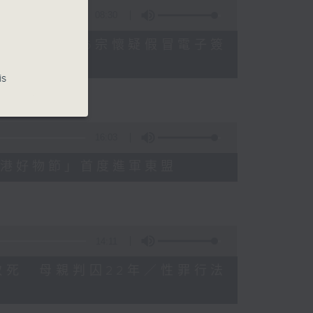
08:30
公署過去三個月收16宗懷疑假冒電子簽
is
16:03
3屆「香港好物節」首度進軍東盟
14:11
被虐待致死 母親判囚22年／性罪行法