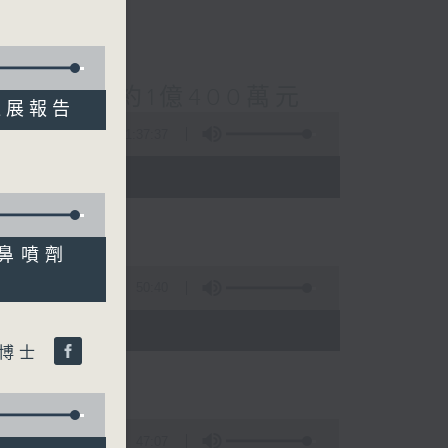
案總損失增至約1億400萬元
新進展報告
1:37:37
 - 10:00)
隊研發鼻噴劑
50:40
)
桐博士
47:07