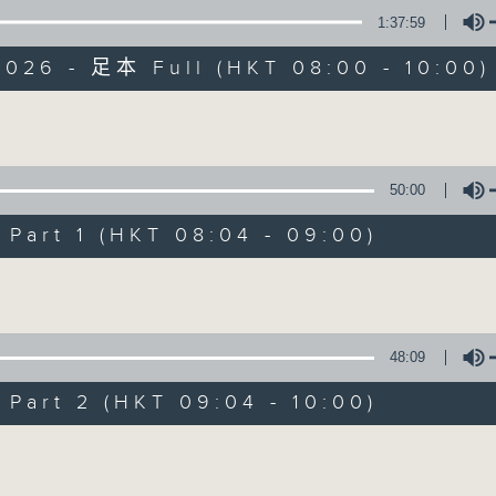
1:37:59
有觀點、有理據的意見交流。
2026 - 足本 Full (HKT 08:00 - 10:00)
Volume
50:00
千禧年代
art 1 (HKT 08:04 - 09:00)
特備網頁
PODCASTS
所有集數
Volume
您喜歡這個節目嗎?
48:09
art 2 (HKT 09:04 - 10:00)
主持人：蕭洛汶
Volume
《千禧年代》