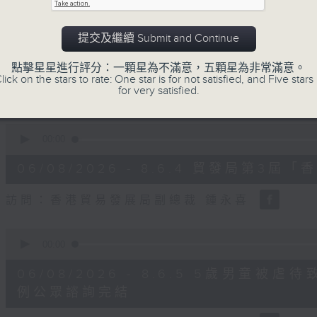
0
seconds
00:00
of
提交及繼續 Submit and Continue
8
06/08/2026 - 8.6.3 私隱專員
minutes,
30
證網站相關查詢或投訴
點擊星星進行評分：一顆星為不滿意，五顆星為非常滿意。
seconds
Volume
lick on the stars to rate: One star is for not satisfied, and Five stars 
90%
for very satisfied.
訪問：個人資料私隱專員 鍾麗玲
0
seconds
00:00
of
16
06/08/2026 - 8.6.4 貿發局第
minutes,
3
seconds
Volume
訪問：香港貿易發展局副總裁 鍾永喜
90%
0
seconds
00:00
of
14
06/08/2026 - 8.6.5 5歲男童
minutes,
11
例公眾諮詢完結
seconds
Volume
90%