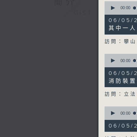
簡介
0
seconds
00:00
GIST
of
11
06/05
minutes,
42
其中一人
seconds
90%
訪問：攀山
0
seconds
00:00
of
14
06/05
minutes,
25
消防裝置
seconds
90%
訪問：立法
0
seconds
00:00
of
8
06/05
minutes,
24