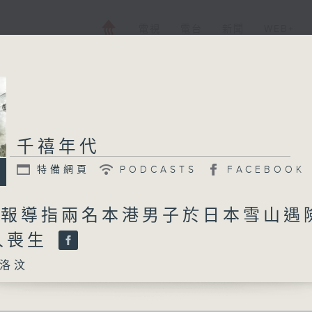
電視
電台
新聞
WEB+
千禧年代
特備網頁
PODCASTS
FACEBOOK
日 報導指兩名本港男子於日本雪山遇
人喪生
洛汶