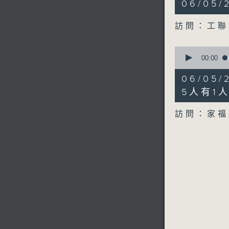
06/05
minutes,
34
seconds
訪問：工聯
90%
0
seconds
00:00
of
8
06/05
minutes,
2
5人有1
seconds
90%
訪問：家福