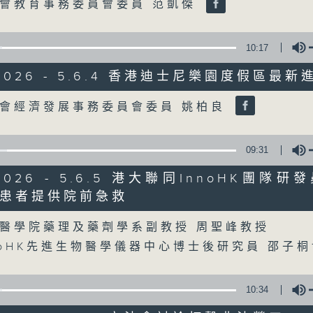
Volume
會教育事務委員會委員 范凱傑
07/08/2026
10:17
8月7日 立法會研究指本港居民
/2026 - 5.6.4 香港迪士尼樂園度假區最
粵港澳消委會合作 一站式處理投訴
0
Volume
會經濟發展事務委員會委員 姚柏良
seconds
00:00
of
1
07/08/2026 - 足本 Full (HKT 08:00
hour,
09:31
37
minutes,
/2026 - 5.6.5 港大聯同InnoHK團
51
seconds
Volume
患者提供院前急救
90%
Volume
0
seconds
00:00
醫學院藥理及藥劑學系副教授 周聖峰教授
of
50
noHK先進生物醫學儀器中心博士後研究員 邵子
第一部份 Part 1 (HKT 08:04 - 09:00
minutes,
50
seconds
Volume
90%
10:34