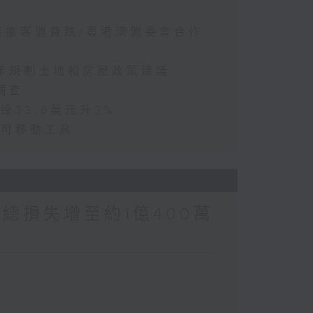
訪港旅客消費跌/粵港澳消委會合作
五年規劃土地和房屋政策建議
調查
達33.6萬元升2%
動可移動工具
涉案總損失增至約1億400萬