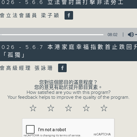
0
/2026 - 5.6.6 立法會討論打擊非法勞工
seconds
00:00
of
Volume
會立法會議員 梁子穎
47
第二部份 Part 2 (HKT 09:04 - 10:00
minutes,
11
seconds
Volume
08:02
90%
/2026 - 5.6.7 本港家庭幸福指數首止跌
0
seconds
00:00
人「孤獨」
of
Volume
29
07/08/2026 - 8.7.1 立法會
會高級經理 張詠珊
minutes,
37
跌/粵港澳消委會合作 一站式處理投訴 
seconds
Volume
您對這個節目的滿意程度？
90%
您的意見有助於提升節目質素。
訪問：立法會議員 姚柏良
How satisfied are you with this program?
訪問：立法會議員 陳凱欣
Your feedback helps to improve the quality of the program.
☆
☆
☆
☆
☆
0
seconds
00:00
of
15
07/08/2026 - 8.7.2 公屋聯會
minutes,
34
房屋政策建議