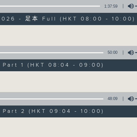
1:37:59
有觀點、有理據的意見交流。
2026 - 足本 Full (HKT 08:00 - 10:00)
Volume
50:00
千禧年代
art 1 (HKT 08:04 - 09:00)
特備網頁
PODCASTS
所有集數
Volume
您喜歡這個節目嗎?
48:09
art 2 (HKT 09:04 - 10:00)
主持人：蕭洛汶
Volume
《千禧年代》