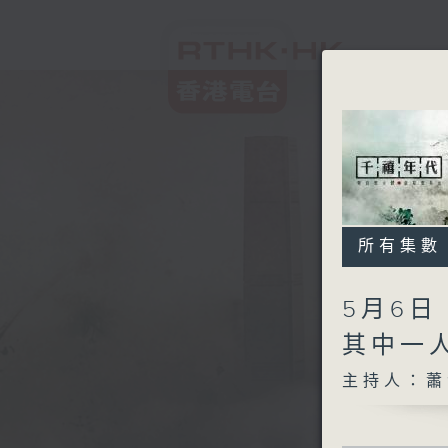
所有集數
5月6
其中一
主持人：蕭