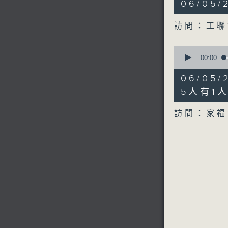
06/05
minutes,
34
seconds
訪問：工聯
90%
0
seconds
00:00
of
8
06/05
minutes,
2
5人有1
seconds
90%
訪問：家福