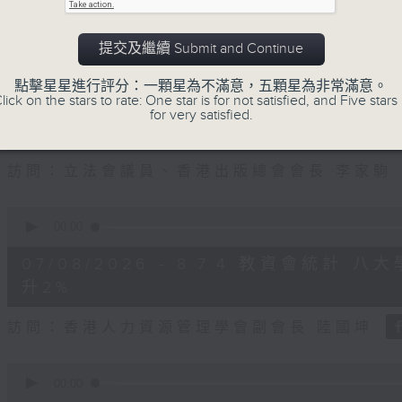
seconds
Volume
90%
訪問：立法會議員、公屋聯會副主席 梁文廣
提交及繼續 Submit and Continue
0
點擊星星進行評分：一顆星為不滿意，五顆星為非常滿意。
seconds
00:00
lick on the stars to rate: One star is for not satisfied, and Five stars 
of
for very satisfied.
7
07/08/2026 - 8.7.3 申訴專員
minutes,
46
seconds
Volume
訪問：立法會議員、香港出版總會會長 李家駒
90%
0
seconds
00:00
of
8
07/08/2026 - 8.7.4 教資會統計
minutes,
25
升2%
seconds
Volume
90%
訪問：香港人力資源管理學會副會長 陸國坤
0
seconds
00:00
of