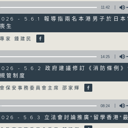
11:42
星期一至五
/2026 - 5.6.1 報導指兩名本港男子於
聲音更立體 意見更多元
喪生
Volume
專家 鍾建民
「千禧年代」鼓勵聽眾及嘉賓作有觀點、有
新意見、新角度。透過時事速遞，每日早晨
天。
14:25
/2026 - 5.6.2 政府建議修訂《消防條
監製：林嘉瑜
規管制度
Volume
會保安事務委員會主席 邵家輝
08:24
/2026 - 5.6.3 立法會討論推廣"留學香港