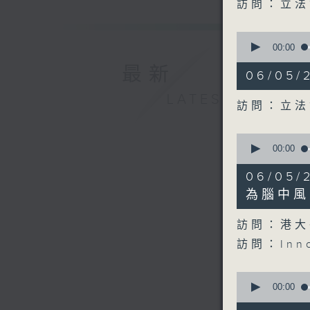
seconds
訪問：立法
90%
0
seconds
00:00
of
最新
10
06/05
minutes,
17
LATEST
seconds
訪問：立法
90%
0
seconds
00:00
of
9
06/05
minutes,
31
為腦中風
seconds
90%
訪問：港大
訪問：In
0
seconds
00:00
of
10