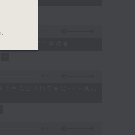
07:46
is
就三項圖書館服務展開主動調查
08:25
 八大學士畢業生平均年薪達33.6萬元
06:18