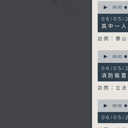
簡介
0
seconds
00:00
GIST
of
11
06/05
minutes,
42
其中一人
seconds
90%
訪問：攀山
0
seconds
00:00
of
14
06/05
minutes,
25
消防裝置
seconds
90%
訪問：立法
0
seconds
00:00
of
8
06/05
minutes,
24