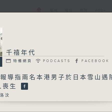
電視
電台
新聞
WEB+
千禧年代
特備網頁
PODCASTS
FACEBOOK
日 報導指兩名本港男子於日本雪山遇
人喪生
洛汶