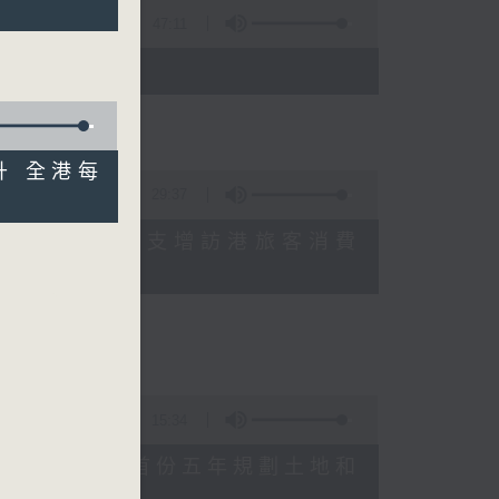
47:11
)
回升 全港每
29:37
研究指本港居民境外開支增訪港旅客消費
十月實施
15:34
公布對政府制定香港首份五年規劃土地和