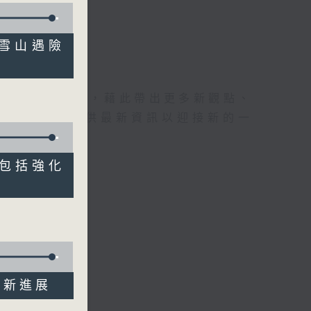
日本雪山遇險
理據的意見交流，藉此帶出更多新觀點、
為廣大聽眾提供最新資訊以迎接新的一
例》包括強化
"最新進展