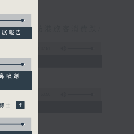
境外開支增訪港旅客消費跌/
新進展報告
 十月實施
1:37:51
 - 10:00)
隊研發鼻噴劑
50:50
桐博士
)