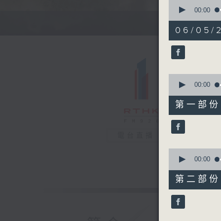
0
seconds
00:00
of
1
06/05/
hour,
37
minutes,
59
seconds
90%
0
seconds
00:00
of
50
第一部份 P
minutes,
0
seconds
90%
電台直播
0
seconds
00:00
of
48
第二部份 P
minutes,
9
seconds
90%