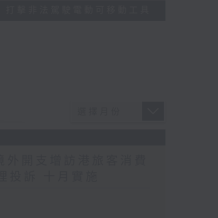
多區執法 打擊非法駕駛電動可移動工具
民境外開支增訪港旅客消費
理投訴 十月實施