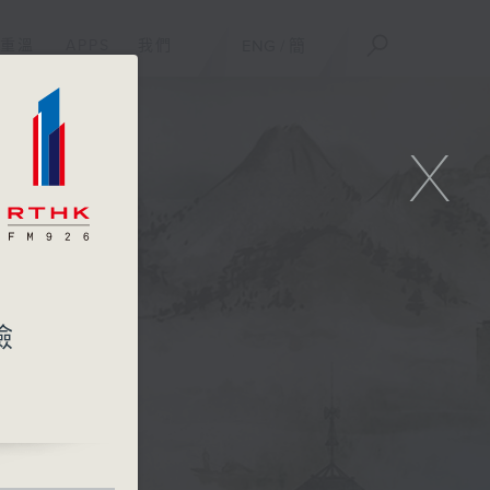
重溫
APPS
我們
ENG
/
簡
X
險