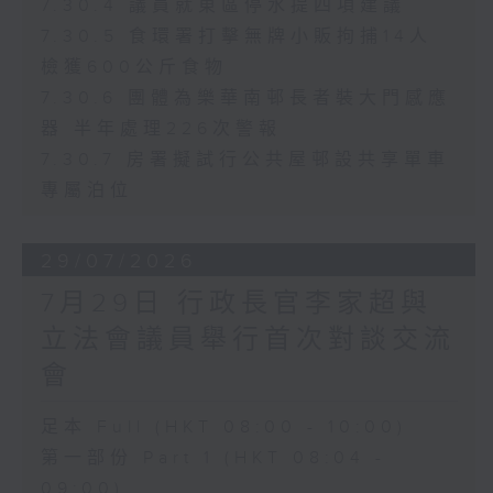
7.30.4 議員就東區停水提四項建議
7.30.5 食環署打擊無牌小販拘捕14人
檢獲600公斤食物
7.30.6 團體為樂華南邨長者裝大門感應
器 半年處理226次警報
7.30.7 房署擬試行公共屋邨設共享單車
專屬泊位
29/07/2026
7月29日 行政長官李家超與
立法會議員舉行首次對談交流
會
足本 Full (HKT 08:00 - 10:00)
第一部份 Part 1 (HKT 08:04 -
09:00)