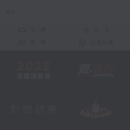
更多 ...
交 通
社 交
聯 絡
公眾回饋