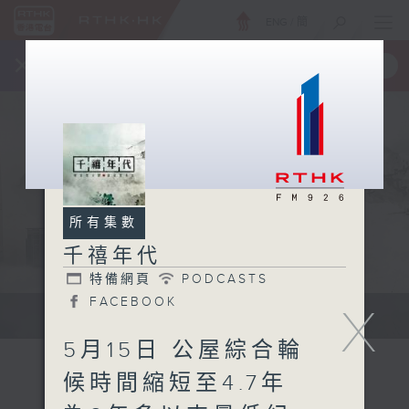
ENG
/
簡
×
全新 RTHK On The Go
取得
一手掌握 RTHK 電台、電視節目
所有集數
千禧年代
特備網頁
PODCASTS
FACEBOOK
X
有觀點、有理據的意見交流。
5月15日 公屋綜合輪
候時間縮短至4.7年