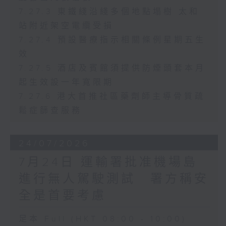
7.27.3 東鐵綫沿綫多個地點塌樹 太和
站附近架空電纜受損
7.27.4 預設醫療指示相關條例星期五生
效
7.27.5 酒店及賓館須提供防煙頭套本月
起生效設一年寬限期
7.27.6 港大首推社區藥劑師主導骨質疏
鬆症篩查服務
24/07/2026
7月24日 運輸署批准機場島
進行無人駕駛測試 署方稱安
全是首要考慮
足本 Full (HKT 08:00 - 10:00)