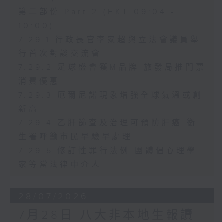
第二部份 Part 2 (HKT 09:04 -
10:00)
7.29.1 行政長官李家超與立法會議員舉
行首次對談交流會
7.29.2 足球盛會獲M品牌 旅發局推門票
消費優惠
7.29.3 厄爾尼諾現象增強全球氣溫或創
新高
7.29.4 乙肝篩查及治理可預防肝癌 衞
生署呼籲市民早驗早處理
7.29.5 修訂性罪行法例 團體倡心理學
家等當法律中介人
28/07/2026
7月28日 八大非本地生報讀