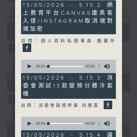
0
15/05/2026 - 5.15.2 網
seconds
0
上教育平台CANVAS遭黑客
seconds
00:00
50:40
入侵/INSTAGRAM取消端對
of
50
第一部份 Part 1 (HKT 08:04 -
端加密
minutes,
09:00)
40
seconds
訪問：個人資料私隱專員 鍾麗玲
0
0
seconds
00:00
00:00
seconds
00:00
47:07
of
of
0
47
15/05/2026 - 5.15.3 消
第二部份 Part 2 (HKT 09:04 -
seconds
minutes,
委會測試13款變頻分體冷氣
10:00)
7
seconds
機
訪問：消委會副總幹事 何應富
0
seconds
00:00
16:03
0
of
seconds
00:00
00:00
16
of
06/08/2026 - 8.6.1 FUN
minutes,
0
15/05/2026 - 5.15.4 議