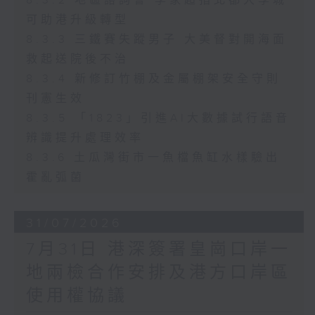
8.3.2 地區諮詢會 李家超指北都大學城
可助港升級轉型
8.3.3 三鐵賽失蹤男子 大美督對開海面
救起送院後不治
8.3.4 新修訂竹棚及金屬棚架安全守則
刊憲生效
8.3.5 「1823」引進AI大數據試行語音
辨識提升處理效率
8.3.6 土瓜灣街市一魚檔魚缸水樣驗出
霍亂弧菌
31/07/2026
7月31日 港深簽署皇崗口岸一
地兩檢合作安排及港方口岸區
使用權協議