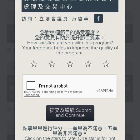
處理及交易中心
0
seconds
00:00
16:03
訪問：立法會議員 范駿華
of
16
06/08/2026 - 8.6.4 貿發局第3屆
minutes,
您對這個節目的滿意程度？
「香港好物節」首度進軍東盟
3
您的意見有助於提升節目質素。
seconds
How satisfied are you with this program?
Your feedback helps to improve the quality of
訪問：香港貿易發展局副總裁 鍾永喜
the program.
☆
☆
☆
☆
☆
0
seconds
00:00
14:11
of
14
06/08/2026 - 8.6.5 5歲男童被虐
minutes,
待致死 母親判囚22年／性罪行法例
11
seconds
公眾諮詢完結
訪問：防止虐待兒童會總幹事 婁小君
提交及繼續 Submit
and Continue
0
seconds
00:00
05:35
點擊星星進行評分：一顆星為不滿意，五顆
of
星為非常滿意。
5
Click on the stars to rate: One star is for not
06/08/2026 - 8.6.6 七歲男童感染