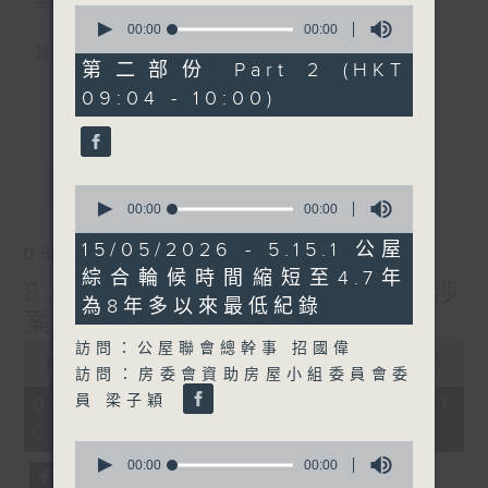
星期一至五
0
seconds
00:00
00:00
of
聲音更立體 意見更多元
0
第二部份 Part 2 (HKT
seconds
更多...
09:04 - 10:00)
「千禧年代」鼓勵聽眾及嘉賓作有觀點、有理
據的意見交流，藉此帶出更多新觀點、新意
見、新角度。透過時事速遞，每日早晨為廣大
最新
LATEST
聽眾提供最新資訊以迎接新的一天。
0
seconds
00:00
00:00
of
監製：林嘉瑜
0
15/05/2026 - 5.15.1 公屋
06/08/2026
seconds
綜合輪候時間縮短至4.7年
8月6日 FUN COFFEE騙案涉
為8年多以來最低紀錄
案總損失增至約1億400萬元
0
訪問：公屋聯會總幹事 招國偉
seconds
00:00
1:37:37
訪問：房委會資助房屋小組委員會委
of
1
員 梁子穎
06/08/2026 - 足本 Full (HKT
hour,
08:00 - 10:00)
37
0
minutes,
seconds
00:00
00:00
37
of
seconds