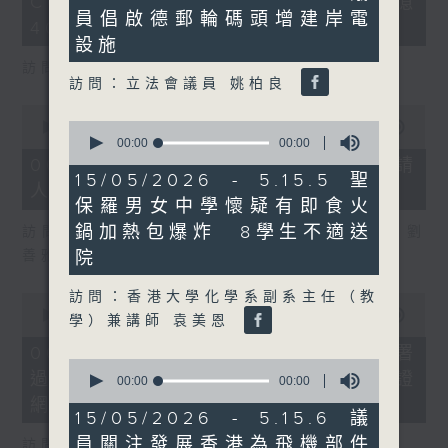
COFFEE騙案涉案總損失增至約1億
3
seconds
員倡啟德郵輪碼頭增建岸電
seconds
400萬元
設施
訪問：立法會議員 吳傑莊
訪問：立法會議員 姚柏良
0
0
seconds
00:00
15:00
seconds
of
00:00
00:00
of
15
06/08/2026 - 8.6.2 約34%申請
0
minutes,
15/05/2026 - 5.15.5 聖
人經大學聯招獲正式遴選取錄資格
seconds
0
保羅男女中學懷疑有即食火
seconds
鍋加熱包爆炸 8學生不適送
訪問：香港中文大學入學及學生資助處處長 劉
善雅
院
訪問：香港大學化學系副系主任（教
0
seconds
00:00
08:30
學）兼講師 袁美恩
of
8
06/08/2026 - 8.6.3 私隱專員公署
minutes,
0
過去三個月收16宗懷疑假冒電子簽證
30
seconds
00:00
00:00
seconds
of
網站相關查詢或投訴
0
15/05/2026 - 5.15.6 議
seconds
員關注發展香港為飛機部件
訪問：個人資料私隱專員 鍾麗玲