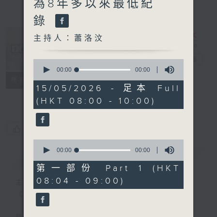
為8年多以來最低紀
錄
主持人：蕭洛汶
千禧年代
電台直播
0
seconds
00:00
00:00
of
特備網頁
PODCASTS
所有集數
0
15/05/2026 - 足本 Full
FACEBOOK
seconds
(HKT 08:00 - 10:00)
您喜歡這個節目嗎?
0
seconds
00:00
00:00
簡介
GIST
of
0
第一部份 Part 1 (HKT
seconds
08:04 - 09:00)
主持人：蕭洛汶
《千禧年代》