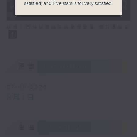
minutes,
satisfied, and Five stars is for very satisfied.
甲型流感不治 今年首宗兒童流感離世
35
seconds
個案
訪問：亞洲兒童傳染病學會會長 關日華醫生
預告
UPCOMING
07/08/2026
8月7日
重溫
CATCHUP