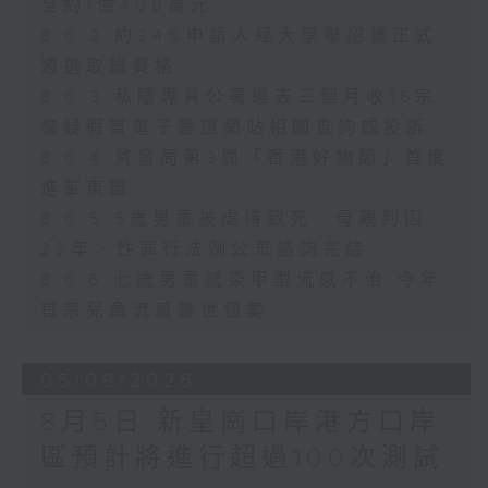
至約1億400萬元
8.6.2 約34%申請人經大學聯招獲正式
遴選取錄資格
8.6.3 私隱專員公署過去三個月收16宗
懷疑假冒電子簽證網站相關查詢或投訴
8.6.4 貿發局第3屆「香港好物節」首度
進軍東盟
8.6.5 5歲男童被虐待致死 母親判囚
22年／性罪行法例公眾諮詢完結
8.6.6 七歲男童感染甲型流感不治 今年
首宗兒童流感離世個案
05/08/2026
8月5日 新皇崗口岸港方口岸
區預計將進行超過100次測試