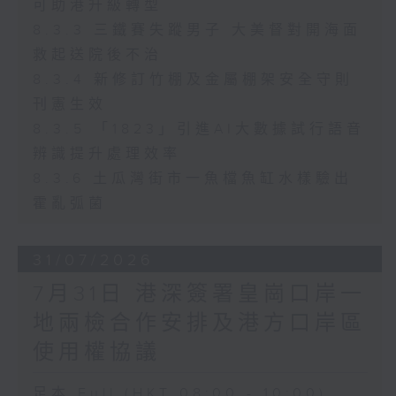
可助港升級轉型
8.3.3 三鐵賽失蹤男子 大美督對開海面
救起送院後不治
8.3.4 新修訂竹棚及金屬棚架安全守則
刊憲生效
8.3.5 「1823」引進AI大數據試行語音
辨識提升處理效率
8.3.6 土瓜灣街市一魚檔魚缸水樣驗出
霍亂弧菌
31/07/2026
7月31日 港深簽署皇崗口岸一
地兩檢合作安排及港方口岸區
使用權協議
足本 Full (HKT 08:00 - 10:00)