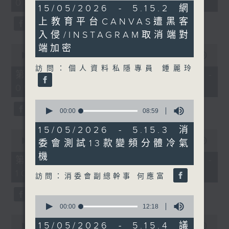
08:00 - 10:00)
37
11
15/05/2026 - 5.15.2 網
minutes,
minutes,
51
上教育平台CANVAS遭黑客
35
seconds
seconds
入侵/INSTAGRAM取消端對
0
端加密
seconds
00:00
50:50
of
訪問：個人資料私隱專員 鍾麗玲
50
第一部份 Part 1 (HKT 08:04 -
minutes,
09:00)
50
seconds
0
seconds
00:00
08:59
of
8
15/05/2026 - 5.15.3 消
0
minutes,
seconds
00:00
47:11
委會測試13款變頻分體冷氣
59
of
seconds
機
47
第二部份 Part 2 (HKT 09:04 -
minutes,
10:00)
11
訪問：消委會副總幹事 何應富
seconds
0
seconds
00:00
12:18
of
0
12
15/05/2026 - 5.15.4 議
seconds
00:00
29:37