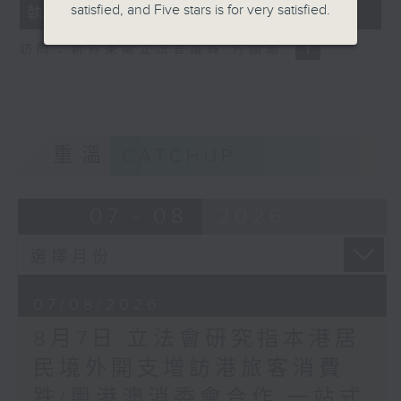
satisfied, and Five stars is for very satisfied.
執法 打擊非法駕駛電動可移動工具
18
seconds
訪問：新界東南立法會議員 方國珊
重溫
CATCHUP
07 - 08
2026
07/08/2026
8月7日 立法會研究指本港居
民境外開支增訪港旅客消費
跌/粵港澳消委會合作 一站式