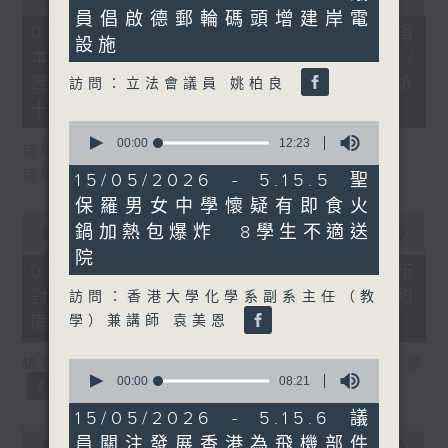
minutes,
of
員倡啟德郵輪碼頭增建岸電
18
29
07/08/2026 - 8.7.1 立法會研究指
seconds
minutes,
設施
本港居民境外開支增訪港旅客消費跌/
37
seconds
粵港澳消委會合作 一站式處理投訴
訪問：立法會議員 姚柏良
十月實施
0
seconds
00:00
12:23
訪問：立法會議員 姚柏良
of
訪問：立法會議員 陳凱欣
12
15/05/2026 - 5.15.5 聖
minutes,
保羅男女中學懷疑有即食火
23
0
seconds
鍋加熱包爆炸 8學生不適送
seconds
00:00
15:34
of
院
15
07/08/2026 - 8.7.2 公屋聯會公布
minutes,
對政府制定香港首份五年規劃土地和
34
訪問：香港大學化學系副系主任（教
seconds
學）兼講師 袁美恩
房屋政策建議
訪問：立法會議員、公屋聯會副主席 梁文廣
0
seconds
00:00
08:21
of
8
15/05/2026 - 5.15.6 議
minutes,
0
員關注發展香港為飛機部件
21
seconds
00:00
07:46