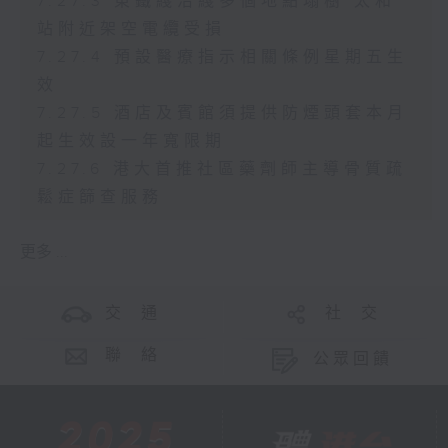
7.27.3 東鐵綫沿綫多個地點塌樹 太和
站附近架空電纜受損
7.27.4 預設醫療指示相關條例星期五生
效
7.27.5 酒店及賓館須提供防煙頭套本月
起生效設一年寬限期
7.27.6 港大首推社區藥劑師主導骨質疏
鬆症篩查服務
更多 ...
交 通
社 交
聯 絡
公眾回饋