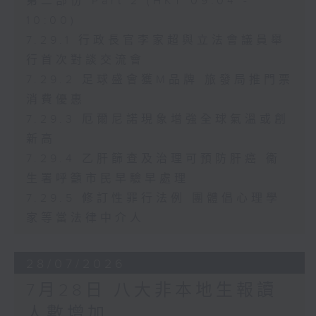
第二部份 Part 2 (HKT 09:04 -
10:00)
7.29.1 行政長官李家超與立法會議員舉
行首次對談交流會
7.29.2 足球盛會獲M品牌 旅發局推門票
消費優惠
7.29.3 厄爾尼諾現象增強全球氣溫或創
新高
7.29.4 乙肝篩查及治理可預防肝癌 衞
生署呼籲市民早驗早處理
7.29.5 修訂性罪行法例 團體倡心理學
家等當法律中介人
28/07/2026
7月28日 八大非本地生報讀
人數增加