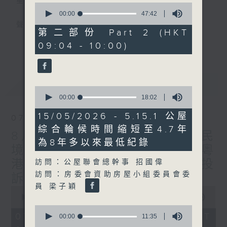
星期一至五
0
seconds
00:00
47:42
of
聲音更立體 意見更多元
47
第二部份 Part 2 (HKT
minutes,
更多...
09:04 - 10:00)
42
「千禧年代」鼓勵聽眾及嘉賓作有觀點、有理
seconds
據的意見交流，藉此帶出更多新觀點、新意
見、新角度。透過時事速遞，每日早晨為廣大
最新
LATEST
聽眾提供最新資訊以迎接新的一天。
0
seconds
00:00
18:02
of
監製：林嘉瑜
18
15/05/2026 - 5.15.1 公屋
07/08/2026
minutes,
綜合輪候時間縮短至4.7年
2
8月7日 立法會研究指本港居民
seconds
為8年多以來最低紀錄
境外開支增訪港旅客消費跌/粵
港澳消委會合作 一站式處理投
訪問：公屋聯會總幹事 招國偉
訪問：房委會資助房屋小組委員會委
訴 十月實施
員 梁子穎
0
seconds
00:00
1:37:51
of
0
1
07/08/2026 - 足本 Full (HKT
seconds
00:00
11:35
hour,
of