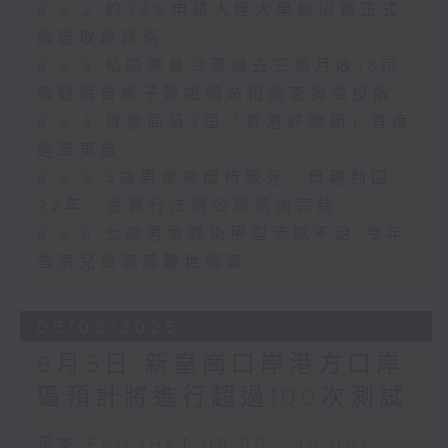
8.6.2 約34%申請人經大學聯招獲正式
遴選取錄資格
8.6.3 私隱專員公署過去三個月收16宗
懷疑假冒電子簽證網站相關查詢或投訴
8.6.4 貿發局第3屆「香港好物節」首度
進軍東盟
8.6.5 5歲男童被虐待致死 母親判囚
22年／性罪行法例公眾諮詢完結
8.6.6 七歲男童感染甲型流感不治 今年
首宗兒童流感離世個案
05/08/2026
8月5日 新皇崗口岸港方口岸
區預計將進行超過100次測試
足本 Full (HKT 08:00 - 10:00)