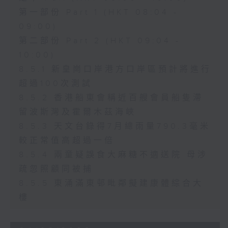
第一部份 Part 1 (HKT 08:04 -
09:00)
第二部份 Part 2 (HKT 09:04 -
10:00)
8.5.1 新皇崗口岸港方口岸區預計將進行
超過100次測試
8.5.2 香港船東會稱近百艘會員船隻滯
留波斯灣及霍爾木茲海峽
8.5.3 天文台錄得7月總雨量790.3毫米
較正常值高超過一倍
8.5.4 兩童疑誤食大麻糖不適送院 母涉
疏忽照顧同被捕
8.5.5 東涌滿東邨毗鄰擬建康體綜合大
樓