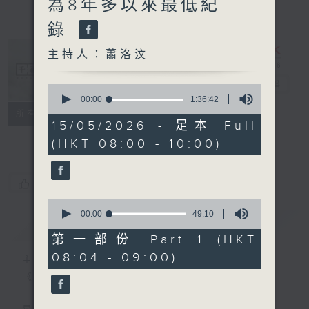
為8年多以來最低紀
錄
主持人：蕭洛汶
千禧年代
電台直播
0
seconds
00:00
1:36:42
of
特備網頁
PODCASTS
所有集數
1
15/05/2026 - 足本 Full
FACEBOOK
hour,
(HKT 08:00 - 10:00)
36
minutes,
42
seconds
您喜歡這個節目嗎?
0
seconds
00:00
49:10
簡介
GIST
of
49
第一部份 Part 1 (HKT
minutes,
08:04 - 09:00)
10
主持人：蕭洛汶
seconds
《千禧年代》