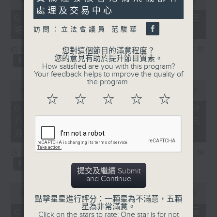
seconds
of
處理及交易中心
7
07/08/2026 - 8.7.3 申訴專員就三
minutes,
項圖書館服務展開主動調查
訪問：立法會議員 范駿華
46
seconds
訪問：立法會議員、香港出版總會會長 李家駒
您對這個節目的滿意程度？
您的意見有助於提升節目質素。
How satisfied are you with this program?
Your feedback helps to improve the quality of
the program.
0
seconds
00:00
08:25
☆
☆
☆
☆
☆
of
8
07/08/2026 - 8.7.4 教資會統計
minutes,
八大學士畢業生平均年薪達33.6萬元
25
seconds
升2%
訪問：香港人力資源管理學會副會長 陸國坤
提交及繼續 Submit
and Continue
0
seconds
00:00
06:18
點擊星星進行評分：一顆星為不滿意，五顆
of
星為非常滿意。
6
07/08/2026 - 8.7.5 警方全港多區
Click on the stars to rate: One star is for not
minutes,