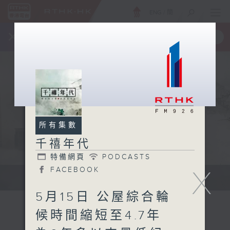
ENG
/
簡
×
全新 RTHK On The Go
取得
一手掌握 RTHK 電台、電視節目
所有集數
千禧年代
特備網頁
PODCASTS
X
FACEBOOK
有觀點、有理據的意見交流。
5月15日 公屋綜合輪
候時間縮短至4.7年