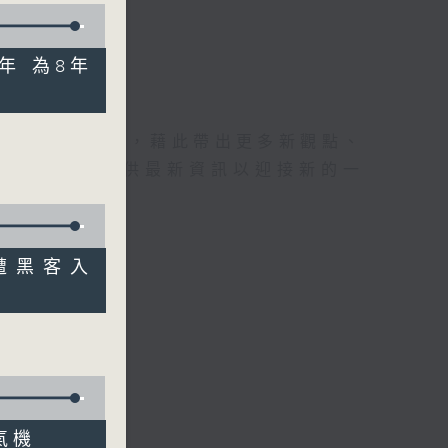
7年 為8年
理據的意見交流，藉此帶出更多新觀點、
為廣大聽眾提供最新資訊以迎接新的一
AS遭黑客入
冷氣機