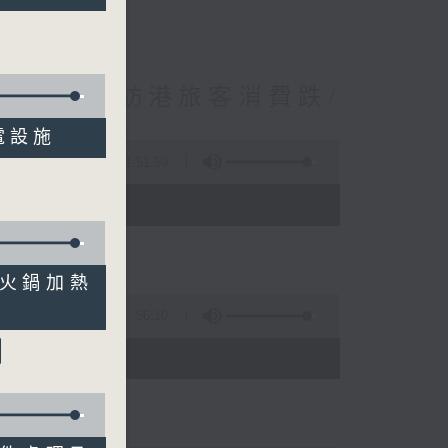
境外開支增訪港旅客消費跌/
 十月實施
岸電設施
1:51:59
 - 10:00)
即食火鍋加熱
56:10
)