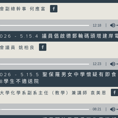
Volume
會副總幹事 何應富
07/08/2026
8月7日 立法會研究指本港居民
12:18
粵港澳消委會合作 一站式處理投訴
/2026 - 5.15.4 議員倡啟德郵輪碼頭增建
0
seconds
00:00
Volume
of
會議員 姚柏良
1
07/08/2026 - 足本 Full (HKT 08:04
hour,
51
minutes,
12:23
59
seconds
Volume
/2026 - 5.15.5 聖保羅男女中學懷疑有
90%
0
8學生不適送院
seconds
00:00
Volume
of
56
大學化學系副系主任（教學）兼講師 袁美恩
第一部份 Part 1 (HKT 08:04 - 09:00
minutes,
10
seconds
Volume
90%
08:21