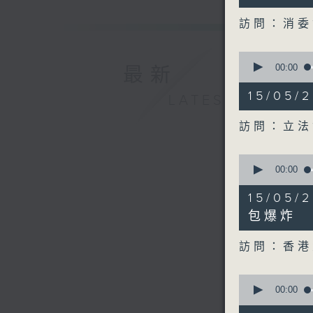
59
seconds
訪問：消委
90%
0
seconds
00:00
最新
of
12
15/05
LATEST
minutes,
18
seconds
訪問：立法
90%
0
seconds
00:00
of
12
15/05
minutes,
23
包爆炸 
seconds
90%
訪問：香港
0
seconds
00:00
of
8