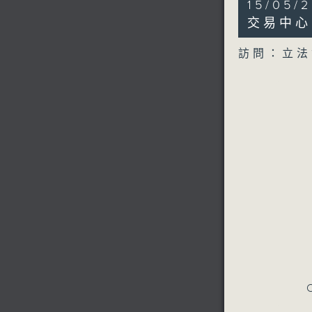
15/05
minutes,
21
交易中心
seconds
90%
訪問：立法
C