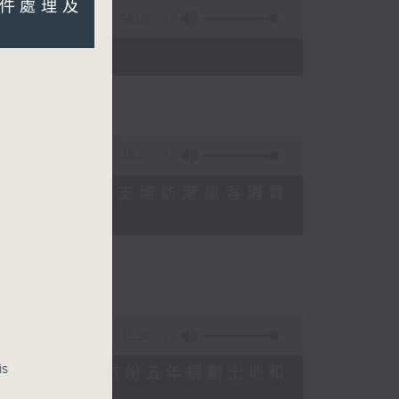
機部件處理及
56:09
)
29:37
研究指本港居民境外開支增訪港旅客消費
十月實施
15:34
is
公布對政府制定香港首份五年規劃土地和