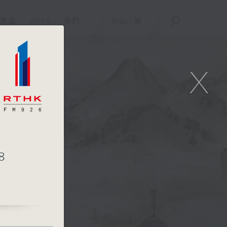
重溫
APPS
我們
ENG
/
簡
X
8