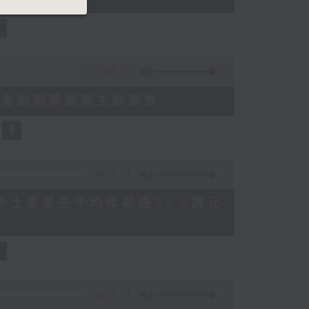
07:46
就三項圖書館服務展開主動調查
08:25
 八大學士畢業生平均年薪達33.6萬元
06:18