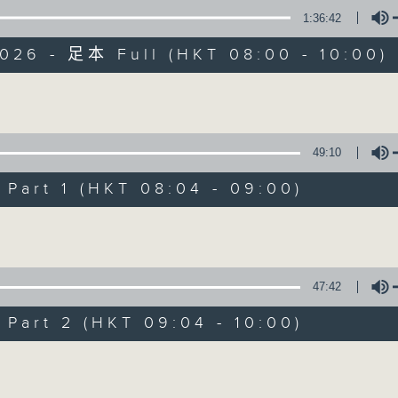
1:36:42
有觀點、有理據的意見交流。
026 - 足本 Full (HKT 08:00 - 10:00)
Volume
49:10
千禧年代
art 1 (HKT 08:04 - 09:00)
特備網頁
PODCASTS
所有集數
Volume
您喜歡這個節目嗎?
47:42
art 2 (HKT 09:04 - 10:00)
主持人：蕭洛汶
Volume
《千禧年代》