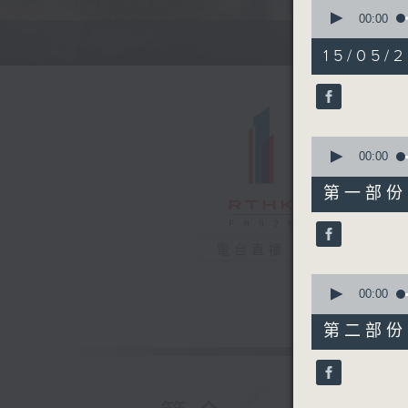
0
seconds
00:00
of
1
15/05/2
hour,
36
minutes,
42
seconds
90%
0
seconds
00:00
of
49
第一部份 P
minutes,
10
seconds
90%
電台直播
0
seconds
00:00
of
47
第二部份 P
minutes,
42
seconds
90%