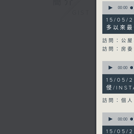
簡介
0
seconds
00:00
GIST
of
18
15/05
minutes,
2
多以來最
seconds
90%
訪問：公屋
訪問：房委
0
seconds
00:00
of
11
15/05
minutes,
35
侵/IN
seconds
90%
訪問：個人
0
seconds
00:00
of
8
15/05
minutes,