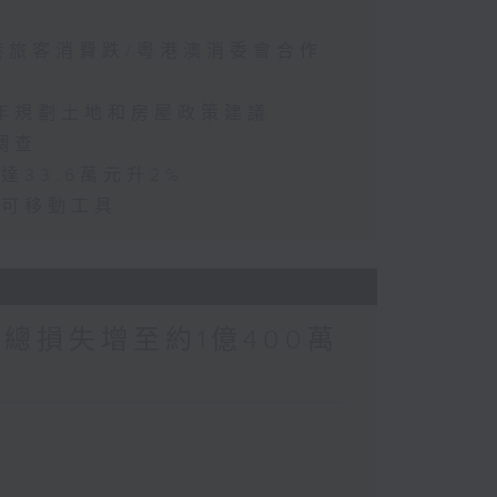
訪港旅客消費跌/粵港澳消委會合作
五年規劃土地和房屋政策建議
調查
達33.6萬元升2%
動可移動工具
涉案總損失增至約1億400萬