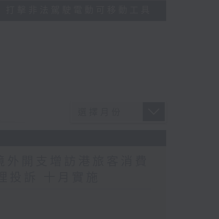
多區執法 打擊非法駕駛電動可移動工具
民境外開支增訪港旅客消費
理投訴 十月實施