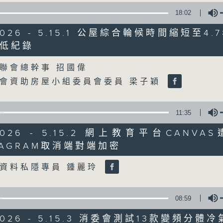
18:02
星期一至五
/2026 - 5.15.1 公屋綜合輪候時間縮短至4.
聲音更立體 意見更多元
低紀錄
Volume
聯會總幹事 招國偉
「千禧年代」鼓勵聽眾及嘉賓作有觀點、有
會資助房屋小組委員會委員 梁子穎
新意見、新角度。透過時事速遞，每日早晨
天。
11:35
監製：林嘉瑜
/2026 - 5.15.2 網上教育平台CANV
STAGRAM取消端對端加密
Volume
資料私隱專員 鍾麗玲
08:59
/2026 - 5.15.3 消委會測試13款變頻分體