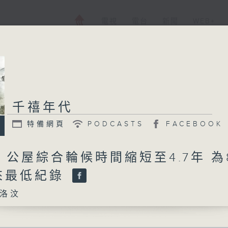
電視
電台
新聞
WEB+
千禧年代
特備網頁
PODCASTS
FACEBOOK
日 公屋綜合輪候時間縮短至4.7年 為
來最低紀錄
洛汶