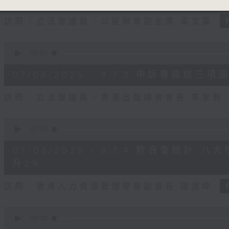
seconds
Volume
90%
訪問：立法會議員、公屋聯會副主席 梁文廣
0
seconds
00:00
of
7
07/08/2026 - 8.7.3 申訴專員
minutes,
46
seconds
Volume
訪問：立法會議員、香港出版總會會長 李家駒
90%
0
seconds
00:00
of
8
07/08/2026 - 8.7.4 教資會統計
minutes,
25
升2%
seconds
Volume
90%
訪問：香港人力資源管理學會副會長 陸國坤
0
seconds
00:00
of