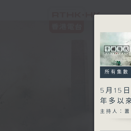
所有集數
5月15
年多以
主持人：蕭