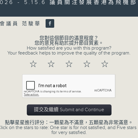
0
/2026 - 5.15.6 議員關注發展香港為飛
seconds
00:00
of
Volume
56
第二部份 Part 2 (HKT 09:04 - 10:00
minutes,
會議員 范駿華
9
seconds
Volume
90%
您對這個節目的滿意程度？
您的意見有助於提升節目質素。
How satisfied are you with this program?
0
Your feedback helps to improve the quality of the program.
seconds
00:00
of
☆
☆
☆
☆
☆
29
07/08/2026 - 8.7.1 立法會
minutes,
37
跌/粵港澳消委會合作 一站式處理投訴 
seconds
Volume
90%
訪問：立法會議員 姚柏良
訪問：立法會議員 陳凱欣
提交及繼續 Submit and Continue
0
seconds
00:00
of
點擊星星進行評分：一顆星為不滿意，五顆星為非常滿意。
15
lick on the stars to rate: One star is for not satisfied, and Five stars 
07/08/2026 - 8.7.2 公屋聯會
minutes,
for very satisfied.
34
房屋政策建議