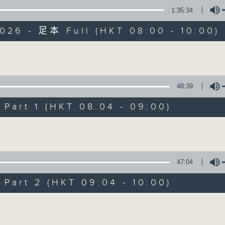
1:35:34
有觀點、有理據的意見交流。
026 - 足本 Full (HKT 08:00 - 10:00)
Volume
48:39
千禧年代
art 1 (HKT 08:04 - 09:00)
特備網頁
PODCASTS
所有集數
Volume
您喜歡這個節目嗎?
47:04
art 2 (HKT 09:04 - 10:00)
主持人：蕭洛汶
Volume
《千禧年代》