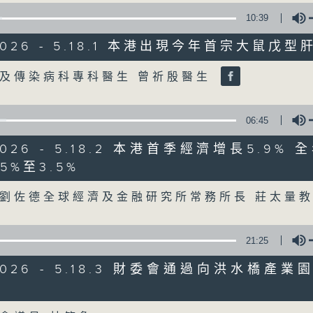
10:39
星期一至五
/2026 - 5.18.1 本港出現今年首宗大鼠戊
聲音更立體 意見更多元
Volume
及傳染病科專科醫生 曾祈殷醫生
「千禧年代」鼓勵聽眾及嘉賓作有觀點、有
新意見、新角度。透過時事速遞，每日早晨
06:45
天。
/2026 - 5.18.2 本港首季經濟增長5.9%
5%至3.5%
Volume
監製：林嘉瑜
劉佐德全球經濟及金融研究所常務所長 莊太量
21:25
/2026 - 5.18.3 財委會通過向洪水橋產業
Volume