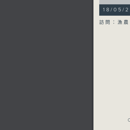
of
8
18/05
minutes,
47
seconds
訪問：漁農
90%
C