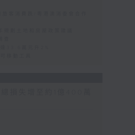
訪港旅客消費跌/粵港澳消委會合作
五年規劃土地和房屋政策建議
調查
達33.6萬元升2%
動可移動工具
涉案總損失增至約1億400萬