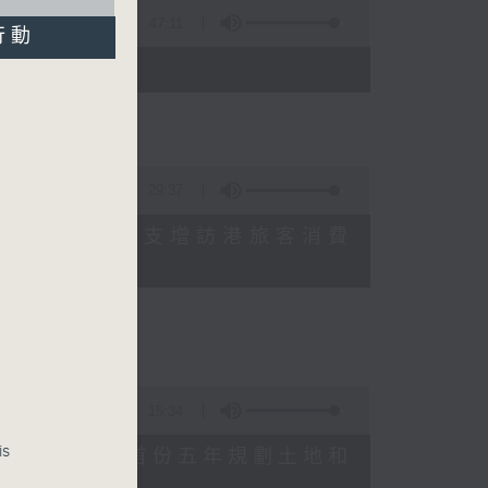
47:11
行動
)
29:37
研究指本港居民境外開支增訪港旅客消費
十月實施
15:34
is
公布對政府制定香港首份五年規劃土地和