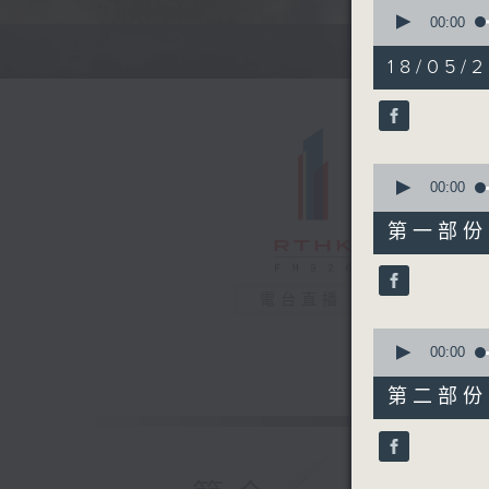
0
seconds
00:00
of
1
18/05/2
hour,
35
minutes,
34
seconds
90%
0
seconds
00:00
of
48
第一部份 P
minutes,
39
seconds
90%
電台直播
0
seconds
00:00
of
47
第二部份 P
minutes,
4
seconds
90%