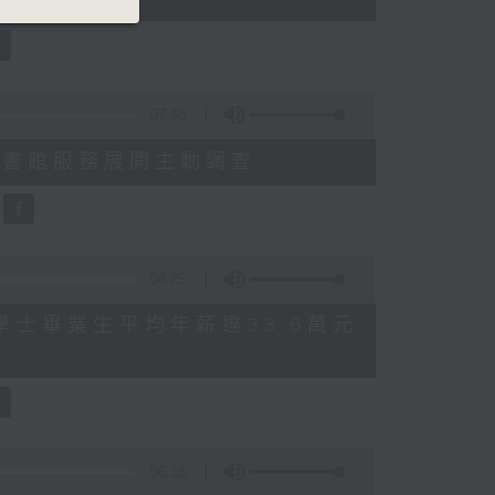
07:46
就三項圖書館服務展開主動調查
08:25
 八大學士畢業生平均年薪達33.6萬元
06:18