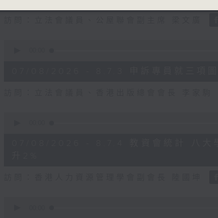
seconds
Volume
90%
訪問：立法會議員、公屋聯會副主席 梁文廣
0
seconds
00:00
of
7
07/08/2026 - 8.7.3 申訴專員
minutes,
46
seconds
Volume
訪問：立法會議員、香港出版總會會長 李家駒
90%
0
seconds
00:00
of
8
07/08/2026 - 8.7.4 教資會統計
minutes,
25
升2%
seconds
Volume
90%
訪問：香港人力資源管理學會副會長 陸國坤
0
seconds
00:00
of