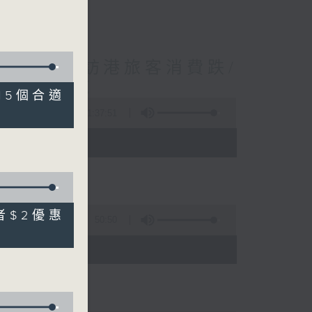
境外開支增訪港旅客消費跌/
 十月實施
港15個合適
1:37:51
 - 10:00)
長者$2優惠
50:50
)