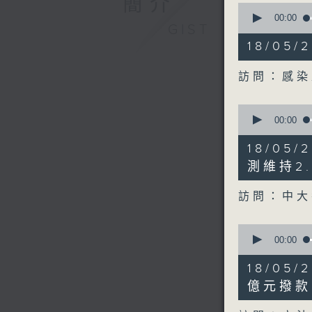
簡介
0
seconds
00:00
GIST
of
10
18/05
minutes,
39
seconds
訪問：感染
90%
0
seconds
00:00
of
6
18/05
minutes,
45
測維持2.
seconds
90%
訪問：中大
0
seconds
00:00
of
21
18/05
minutes,
25
億元撥款
seconds
90%