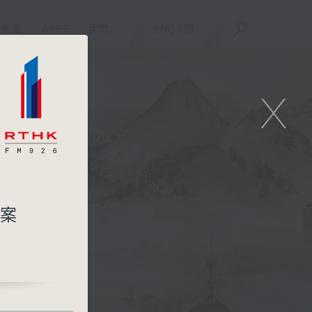
重溫
APPS
我們
ENG
/
簡
X
個案