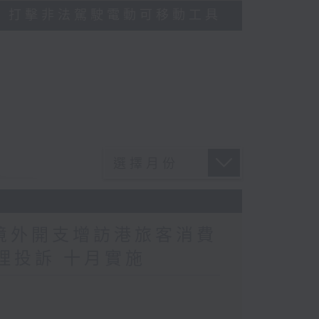
多區執法 打擊非法駕駛電動可移動工具
民境外開支增訪港旅客消費
理投訴 十月實施