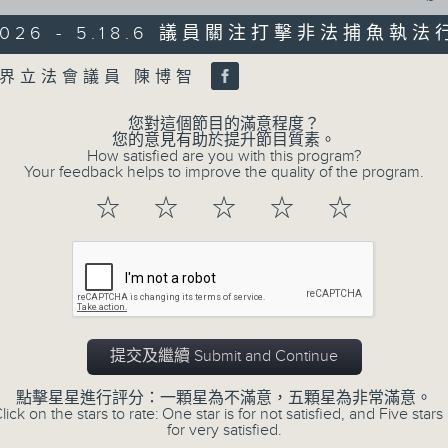
0
seconds
00:00
/2026 - 5.18.6 議員關注打擊非法捕魚執法
of
47
第二部份 Part 2 (HKT 09:04 - 10:00
minutes,
Volume
界立法會議員 陳博智
11
seconds
Volume
90%
您對這個節目的滿意程度？
您的意見有助於提升節目質素。
How satisfied are you with this program?
0
Your feedback helps to improve the quality of the program.
seconds
00:00
of
☆
☆
☆
☆
☆
29
07/08/2026 - 8.7.1 立法會
minutes,
37
跌/粵港澳消委會合作 一站式處理投訴 
seconds
Volume
90%
訪問：立法會議員 姚柏良
訪問：立法會議員 陳凱欣
提交及繼續 Submit and Continue
0
seconds
00:00
of
點擊星星進行評分：一顆星為不滿意，五顆星為非常滿意。
15
lick on the stars to rate: One star is for not satisfied, and Five stars 
07/08/2026 - 8.7.2 公屋聯會
minutes,
for very satisfied.
34
房屋政策建議