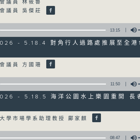
會議員 林筱魯
會議員 吳傑莊
07/08/2026
8月7日 立法會研究指本港居民
13:15
粵港澳消委會合作 一站式處理投訴
/2026 - 5.18.4 對角行人過路處推展至全
0
seconds
00:00
Volume
of
1
07/08/2026 - 足本 Full (HKT 08:00
會議員 方國珊
hour,
37
minutes,
51
11:50
seconds
Volume
90%
0
/2026 - 5.18.5 海洋公園水上樂園重開 
seconds
00:00
of
50
Volume
第一部份 Part 1 (HKT 08:04 - 09:00
minutes,
大學市場學系助理教授 鄺家麒
50
seconds
Volume
90%
08:47