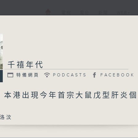
電視
電台
新聞
WEB+
千禧年代
特備網頁
PODCASTS
FACEBOOK
日 本港出現今年首宗大鼠戊型肝炎
洛汶