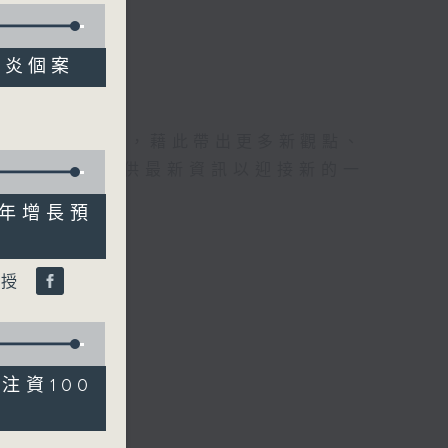
型肝炎個案
理據的意見交流，藉此帶出更多新觀點、
為廣大聽眾提供最新資訊以迎接新的一
 全年增長預
教授
園注資100