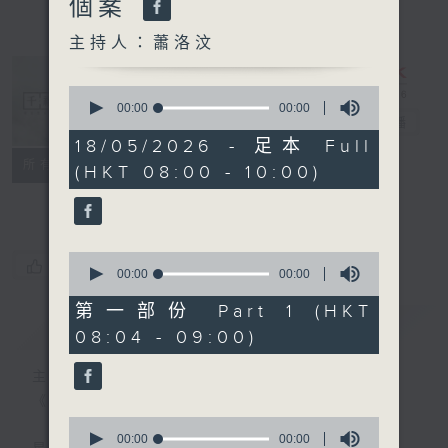
個案
主持人：蕭洛汶
0
seconds
00:00
1:35:34
千禧年代
電台直播
of
1
18/05/2026 - 足本 Full
hour,
特備網頁
PODCASTS
所有集數
(HKT 08:00 - 10:00)
35
minutes,
FACEBOOK
34
seconds
0
您喜歡這個節目嗎?
seconds
00:00
48:39
of
48
第一部份 Part 1 (HKT
minutes,
簡介
GIST
08:04 - 09:00)
39
seconds
主持人：蕭洛汶
《千禧年代》
0
seconds
00:00
47:04