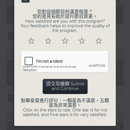
of
7
07/08/2026 - 8.7.3 申訴專員就三
您對這個節目的滿意程度？
minutes,
您的意見有助於提升節目質素。
項圖書館服務展開主動調查
46
How satisfied are you with this program?
seconds
Your feedback helps to improve the quality of
訪問：立法會議員、香港出版總會會長 李家駒
the program.
☆
☆
☆
☆
☆
0
seconds
00:00
08:25
of
8
07/08/2026 - 8.7.4 教資會統計
minutes,
八大學士畢業生平均年薪達33.6萬元
25
seconds
升2%
提交及繼續 Submit
and Continue
訪問：香港人力資源管理學會副會長 陸國坤
點擊星星進行評分：一顆星為不滿意，五顆
星為非常滿意。
Click on the stars to rate: One star is for not
0
satisfied, and Five stars is for very satisfied.
seconds
00:00
06:18
of
6
07/08/2026 - 8.7.5 警方全港多區
minutes,