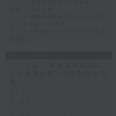
7.30.5 食環署打擊無牌小販拘捕14人
檢獲600公斤食物
7.30.6 團體為樂華南邨長者裝大門感應
器 半年處理226次警報
7.30.7 房署擬試行公共屋邨設共享單車
專屬泊位
29/07/2026
7月29日 行政長官李家超與
立法會議員舉行首次對談交流
會
足本 Full (HKT 08:00 - 10:00)
第一部份 Part 1 (HKT 08:04 -
09:00)