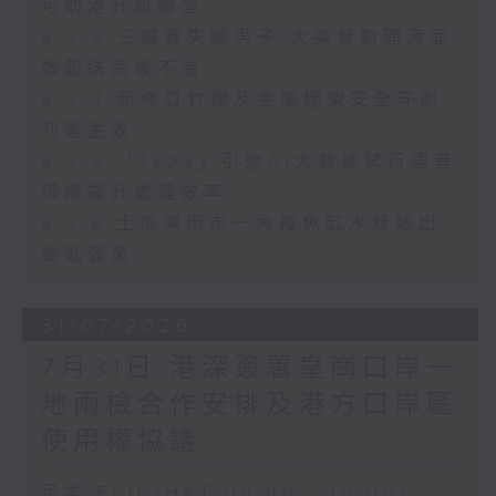
可助港升級轉型
8.3.3 三鐵賽失蹤男子 大美督對開海面
救起送院後不治
8.3.4 新修訂竹棚及金屬棚架安全守則
刊憲生效
8.3.5 「1823」引進AI大數據試行語音
辨識提升處理效率
8.3.6 土瓜灣街市一魚檔魚缸水樣驗出
霍亂弧菌
31/07/2026
7月31日 港深簽署皇崗口岸一
地兩檢合作安排及港方口岸區
使用權協議
足本 Full (HKT 08:00 - 10:00)