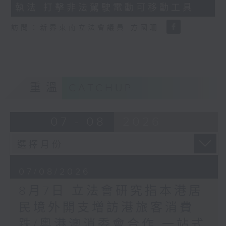
執法 打擊非法駕駛電動可移動工具
18
seconds
訪問：新界東南立法會議員 方國珊
重溫
CATCHUP
07 - 08
2026
07/08/2026
8月7日 立法會研究指本港居
民境外開支增訪港旅客消費
跌/粵港澳消委會合作 一站式