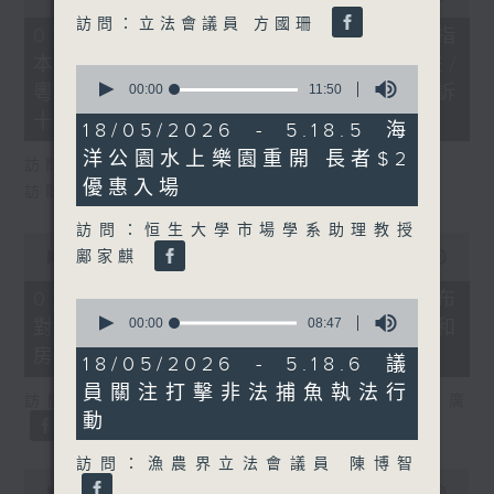
of
訪問：立法會議員 方國珊
29
07/08/2026 - 8.7.1 立法會研究指
minutes,
本港居民境外開支增訪港旅客消費跌/
37
0
seconds
seconds
00:00
11:50
粵港澳消委會合作 一站式處理投訴
of
十月實施
11
18/05/2026 - 5.18.5 海
minutes,
洋公園水上樂園重開 長者$2
50
訪問：立法會議員 姚柏良
seconds
優惠入場
訪問：立法會議員 陳凱欣
訪問：恒生大學市場學系助理教授
0
seconds
鄺家麒
00:00
15:34
of
15
07/08/2026 - 8.7.2 公屋聯會公布
0
minutes,
seconds
00:00
08:47
對政府制定香港首份五年規劃土地和
34
of
seconds
房屋政策建議
8
18/05/2026 - 5.18.6 議
minutes,
員關注打擊非法捕魚執法行
47
訪問：立法會議員、公屋聯會副主席 梁文廣
seconds
動
訪問：漁農界立法會議員 陳博智
0
seconds
00:00
07:46