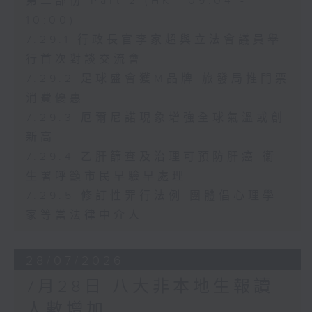
第二部份 Part 2 (HKT 09:04 -
10:00)
7.29.1 行政長官李家超與立法會議員舉
行首次對談交流會
7.29.2 足球盛會獲M品牌 旅發局推門票
消費優惠
7.29.3 厄爾尼諾現象增強全球氣溫或創
新高
7.29.4 乙肝篩查及治理可預防肝癌 衞
生署呼籲市民早驗早處理
7.29.5 修訂性罪行法例 團體倡心理學
家等當法律中介人
28/07/2026
7月28日 八大非本地生報讀
人數增加