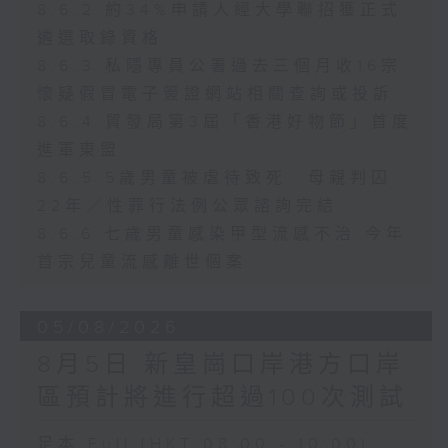
8.6.2 約34%申請人經大學聯招獲正式
遴選取錄資格
8.6.3 私隱專員公署過去三個月收16宗
懷疑假冒電子簽證網站相關查詢或投訴
8.6.4 貿發局第3屆「香港好物節」首度
進軍東盟
8.6.5 5歲男童被虐待致死 母親判囚
22年／性罪行法例公眾諮詢完結
8.6.6 七歲男童感染甲型流感不治 今年
首宗兒童流感離世個案
05/08/2026
8月5日 新皇崗口岸港方口岸
區預計將進行超過100次測試
足本 Full (HKT 08:00 - 10:00)