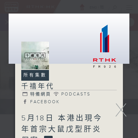
ENG
/
簡
×
全新 RTHK On The Go
取得
一手掌握 RTHK 電台、電視節目
所有集數
千禧年代
特備網頁
PODCASTS
X
FACEBOOK
有觀點、有理據的意見交流。
5月18日 本港出現今
年首宗大鼠戊型肝炎