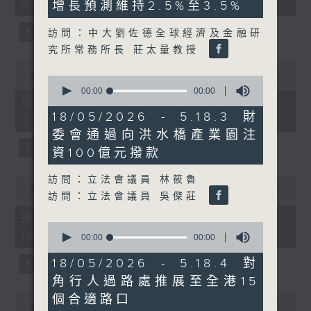
08:00 - 10:00)
37
增長預測維持2.5%至3.5%
minutes,
51
訪問：中大劉佐德全球經濟及金融研
seconds
究所常務所長 莊太量教授
0
seconds
00:00
50:50
0
of
seconds
00:00
00:00
50
第一部份 Part 1 (HKT 08:04 -
of
minutes,
0
18/05/2026 - 5.18.3 財
09:00)
50
seconds
seconds
委會通過向洪水橋產業園注
資100億元撥款
訪問：立法會議員 林筱魯
0
seconds
00:00
47:11
訪問：立法會議員 吳傑莊
of
47
第二部份 Part 2 (HKT 09:04 -
minutes,
0
10:00)
11
seconds
00:00
00:00
seconds
of
0
18/05/2026 - 5.18.4 對
seconds
角行人過路處推展至全港15
0
個合適路口
seconds
00:00
29:37