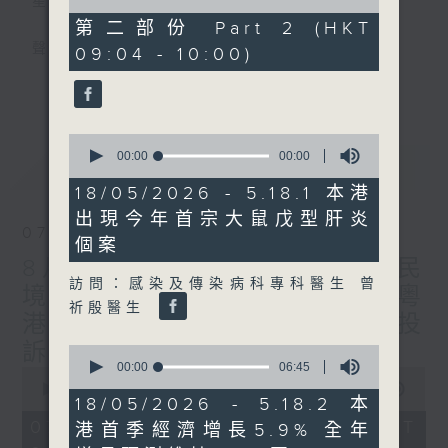
星期一至五
of
47
第二部份 Part 2 (HKT
minutes,
聲音更立體 意見更多元
09:04 - 10:00)
4
seconds
更多...
「千禧年代」鼓勵聽眾及嘉賓作有觀點、有理
據的意見交流，藉此帶出更多新觀點、新意
0
見、新角度。透過時事速遞，每日早晨為廣大
seconds
00:00
00:00
最新
LATEST
聽眾提供最新資訊以迎接新的一天。
of
0
18/05/2026 - 5.18.1 本港
seconds
監製：林嘉瑜
出現今年首宗大鼠戊型肝炎
07/08/2026
個案
8月7日 立法會研究指本港居民
訪問：感染及傳染病科專科醫生 曾
境外開支增訪港旅客消費跌/粵
祈殷醫生
港澳消委會合作 一站式處理投
訴 十月實施
0
seconds
00:00
06:45
0
of
seconds
00:00
1:37:51
6
18/05/2026 - 5.18.2 本
of
minutes,
1
07/08/2026 - 足本 Full (HKT
港首季經濟增長5.9% 全年
45
hour,
seconds