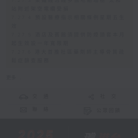
7.27.3 東鐵綫沿綫多個地點塌樹 太和
站附近架空電纜受損
7.27.4 預設醫療指示相關條例星期五生
效
7.27.5 酒店及賓館須提供防煙頭套本月
起生效設一年寬限期
7.27.6 港大首推社區藥劑師主導骨質疏
鬆症篩查服務
更多 ...
交 通
社 交
聯 絡
公眾回饋