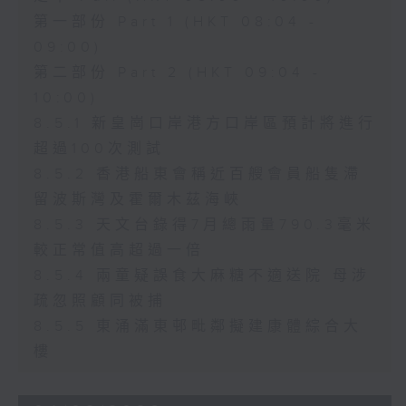
第一部份 Part 1 (HKT 08:04 -
09:00)
第二部份 Part 2 (HKT 09:04 -
10:00)
8.5.1 新皇崗口岸港方口岸區預計將進行
超過100次測試
8.5.2 香港船東會稱近百艘會員船隻滯
留波斯灣及霍爾木茲海峽
8.5.3 天文台錄得7月總雨量790.3毫米
較正常值高超過一倍
8.5.4 兩童疑誤食大麻糖不適送院 母涉
疏忽照顧同被捕
8.5.5 東涌滿東邨毗鄰擬建康體綜合大
樓