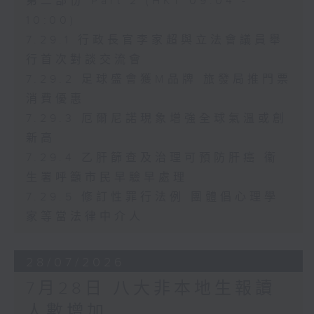
第二部份 Part 2 (HKT 09:04 -
10:00)
7.29.1 行政長官李家超與立法會議員舉
行首次對談交流會
7.29.2 足球盛會獲M品牌 旅發局推門票
消費優惠
7.29.3 厄爾尼諾現象增強全球氣溫或創
新高
7.29.4 乙肝篩查及治理可預防肝癌 衞
生署呼籲市民早驗早處理
7.29.5 修訂性罪行法例 團體倡心理學
家等當法律中介人
28/07/2026
7月28日 八大非本地生報讀
人數增加