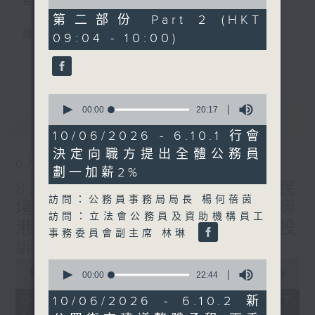
星期一至五
of
46
第二部份 Part 2 (HKT
minutes,
聲音更立體 意見更多元
09:04 - 10:00)
52
seconds
更多...
「千禧年代」鼓勵聽眾及嘉賓作有觀點、有理
據的意見交流，藉此帶出更多新觀點、新意
0
見、新角度。透過時事速遞，每日早晨為廣大
seconds
00:00
20:17
最新
LATEST
聽眾提供最新資訊以迎接新的一天。
of
20
10/06/2026 - 6.10.1 行會
minutes,
監製：林嘉瑜
決定向職方提出全體公務員
17
07/08/2026
seconds
劃一加薪2%
8月7日 立法會研究指本港居民
訪問：公務員事務局局長 楊何蓓茵
境外開支增訪港旅客消費跌/粵
訪問：立法會公務員及資助機構員工
港澳消委會合作 一站式處理投
事務委員會副主席 林琳
訴 十月實施
0
0
seconds
00:00
1:37:51
seconds
00:00
22:44
of
of
1
22
07/08/2026 - 足本 Full (HKT
10/06/2026 - 6.10.2 新
hour,
minutes,