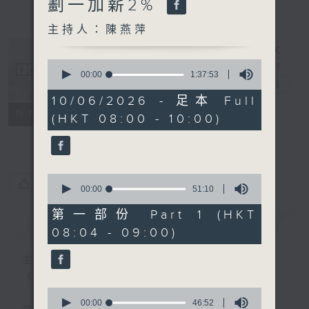
劃一加薪2%
主持人：陳燕萍
0
seconds
00:00
1:37:53
千禧年代
電台直播
of
1
10/06/2026 - 足本 Full
hour,
特備網頁
PODCASTS
所有集數
(HKT 08:00 - 10:00)
37
minutes,
FACEBOOK
53
seconds
0
您喜歡這個節目嗎?
seconds
00:00
51:10
of
51
第一部份 Part 1 (HKT
minutes,
簡介
GIST
08:04 - 09:00)
10
seconds
主持人：陳燕萍
《千禧年代》
0
seconds
00:00
46:52