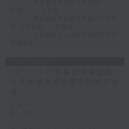
7.30.5 食環署打擊無牌小販拘捕14人
檢獲600公斤食物
7.30.6 團體為樂華南邨長者裝大門感應
器 半年處理226次警報
7.30.7 房署擬試行公共屋邨設共享單車
專屬泊位
29/07/2026
7月29日 行政長官李家超與
立法會議員舉行首次對談交流
會
足本 Full (HKT 08:00 - 10:00)
第一部份 Part 1 (HKT 08:04 -
09:00)