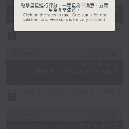
of
點擊星星進行評分：一顆星為不滿意，五顆
7
07/08/2026 - 8.7.3 申訴專員就三
星為非常滿意。
minutes,
Click on the stars to rate: One star is for not
項圖書館服務展開主動調查
46
satisfied, and Five stars is for very satisfied.
seconds
訪問：立法會議員、香港出版總會會長 李家駒
0
seconds
00:00
08:25
of
8
07/08/2026 - 8.7.4 教資會統計
minutes,
八大學士畢業生平均年薪達33.6萬元
25
seconds
升2%
訪問：香港人力資源管理學會副會長 陸國坤
0
seconds
00:00
06:18
of
6
07/08/2026 - 8.7.5 警方全港多區
minutes,