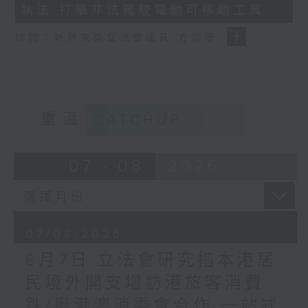
執法 打擊非法駕駛電動可移動工具
18
seconds
訪問：新界東南立法會議員 方國珊
重溫
CATCHUP
07 - 08
2026
07/08/2026
8月7日 立法會研究指本港居
民境外開支增訪港旅客消費
跌/粵港澳消委會合作 一站式