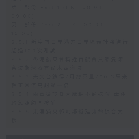
第一部份 Part 1 (HKT 08:04 -
09:00)
第二部份 Part 2 (HKT 09:04 -
10:00)
8.5.1 新皇崗口岸港方口岸區預計將進行
超過100次測試
8.5.2 香港船東會稱近百艘會員船隻滯
留波斯灣及霍爾木茲海峽
8.5.3 天文台錄得7月總雨量790.3毫米
較正常值高超過一倍
8.5.4 兩童疑誤食大麻糖不適送院 母涉
疏忽照顧同被捕
8.5.5 東涌滿東邨毗鄰擬建康體綜合大
樓