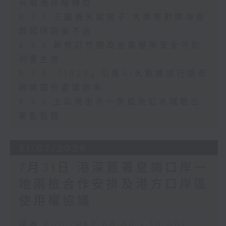
可助港升級轉型
8.3.3 三鐵賽失蹤男子 大美督對開海面
救起送院後不治
8.3.4 新修訂竹棚及金屬棚架安全守則
刊憲生效
8.3.5 「1823」引進AI大數據試行語音
辨識提升處理效率
8.3.6 土瓜灣街市一魚檔魚缸水樣驗出
霍亂弧菌
31/07/2026
7月31日 港深簽署皇崗口岸一
地兩檢合作安排及港方口岸區
使用權協議
足本 Full (HKT 08:00 - 10:00)