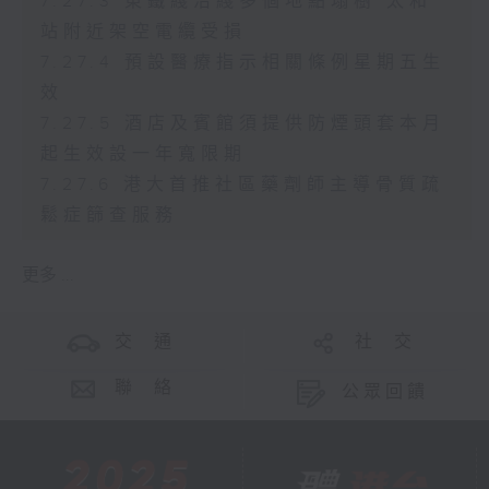
7.27.3 東鐵綫沿綫多個地點塌樹 太和
站附近架空電纜受損
7.27.4 預設醫療指示相關條例星期五生
效
7.27.5 酒店及賓館須提供防煙頭套本月
起生效設一年寬限期
7.27.6 港大首推社區藥劑師主導骨質疏
鬆症篩查服務
更多 ...
交 通
社 交
聯 絡
公眾回饋