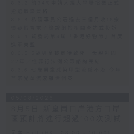
8.6.2 約34%申請人經大學聯招獲正式
遴選取錄資格
8.6.3 私隱專員公署過去三個月收16宗
懷疑假冒電子簽證網站相關查詢或投訴
8.6.4 貿發局第3屆「香港好物節」首度
進軍東盟
8.6.5 5歲男童被虐待致死 母親判囚
22年／性罪行法例公眾諮詢完結
8.6.6 七歲男童感染甲型流感不治 今年
首宗兒童流感離世個案
05/08/2026
8月5日 新皇崗口岸港方口岸
區預計將進行超過100次測試
足本 Full (HKT 08:00 - 10:00)