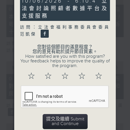
10/06/2026 - 6.10.4 立
of
minutes,
29
法會討論照顧者數據平台及
51
07/08/2026 - 8.7.1 立法會研究指
minutes,
seconds
支援服務
本港居民境外開支增訪港旅客消費跌/
37
seconds
粵港澳消委會合作 一站式處理投訴
訪問：立法會福利事務委員會委員
十月實施
范凱傑
訪問：立法會議員 姚柏良
您對這個節目的滿意程度？
訪問：立法會議員 陳凱欣
您的意見有助於提升節目質素。
How satisfied are you with this program?
Your feedback helps to improve the quality of
0
the program.
seconds
00:00
15:34
of
☆
☆
☆
☆
☆
15
07/08/2026 - 8.7.2 公屋聯會公布
minutes,
對政府制定香港首份五年規劃土地和
34
seconds
房屋政策建議
訪問：立法會議員、公屋聯會副主席 梁文廣
提交及繼續 Submit
and Continue
0
seconds
00:00
07:46