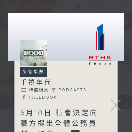
ENG
/
簡
×
全新 RTHK On The Go
取得
一手掌握 RTHK 電台、電視節目
所有集數
千禧年代
特備網頁
PODCASTS
X
FACEBOOK
有觀點、有理據的意見交流。
6月10日 行會決定向
職方提出全體公務員