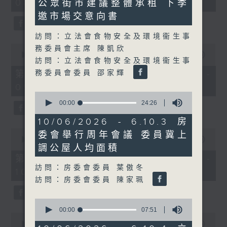
08:00 - 10:00)
公眾街市建議整體承租 下季
37
44
minutes,
seconds
邀市場交意向書
51
seconds
訪問：立法會食物安全及環境衞生事
0
務委員會主席 陳凱欣
seconds
00:00
50:50
訪問：立法會食物安全及環境衞生事
of
50
務委員會委員 邵家輝
第一部份 Part 1 (HKT 08:04 -
minutes,
09:00)
50
0
seconds
seconds
00:00
24:26
of
24
10/06/2026 - 6.10.3 房
minutes,
0
委會舉行周年會議 委員冀上
26
seconds
00:00
47:11
seconds
調公屋人均面積
of
47
第二部份 Part 2 (HKT 09:04 -
minutes,
訪問：房委會委員 葉傲冬
10:00)
11
訪問：房委會委員 陳家珮
seconds
0
seconds
00:00
07:51
0
of
seconds
00:00
29:37
7