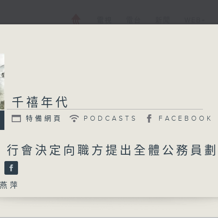
電視
電台
新聞
WEB+
千禧年代
特備網頁
PODCASTS
FACEBOOK
0日 行會決定向職方提出全體公務員
%
燕萍