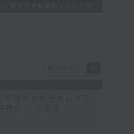
多區執法 打擊非法駕駛電動可移動工具
民境外開支增訪港旅客消費
理投訴 十月實施