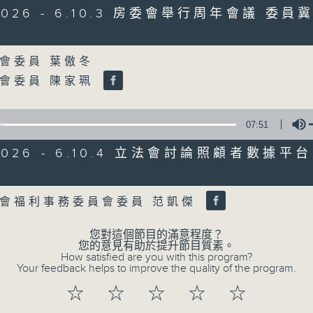
/2026 - 6.10.3 房委會舉行周年會議 委
07/08/2026
Volume
會委員 葉傲冬
8月7日 立法會研究指本港居民
會委員 陳家珮
粵港澳消委會合作 一站式處理投訴
0
seconds
00:00
of
07:51
1
07/08/2026 - 足本 Full (HKT 08:00
hour,
/2026 - 6.10.4 立法會討論照顧者數據
37
minutes,
51
Volume
seconds
Volume
會福利事務委員會委員 范凱傑
90%
0
seconds
00:00
of
您對這個節目的滿意程度？
50
您的意見有助於提升節目質素。
第一部份 Part 1 (HKT 08:04 - 09:00
minutes,
How satisfied are you with this program?
50
Your feedback helps to improve the quality of the program.
seconds
Volume
90%
☆
☆
☆
☆
☆