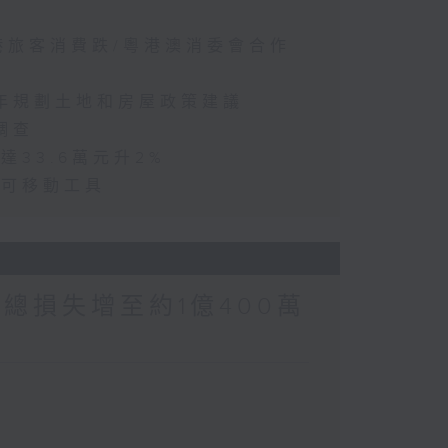
訪港旅客消費跌/粵港澳消委會合作
五年規劃土地和房屋政策建議
調查
達33.6萬元升2%
動可移動工具
涉案總損失增至約1億400萬