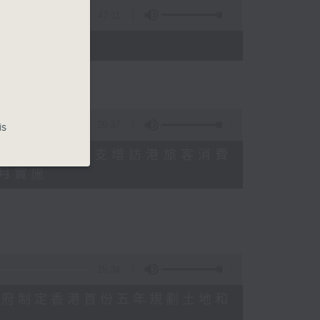
47:11
)
29:37
is
研究指本港居民境外開支增訪港旅客消費
十月實施
15:34
公布對政府制定香港首份五年規劃土地和