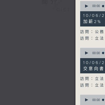
簡介
0
seconds
00:00
GIST
of
20
10/06
minutes,
17
加薪2%
seconds
90%
訪問：公務
訪問：立法
0
seconds
00:00
of
22
10/06
minutes,
44
交意向書
seconds
90%
訪問：立法
訪問：立法
0
seconds
00:00
of