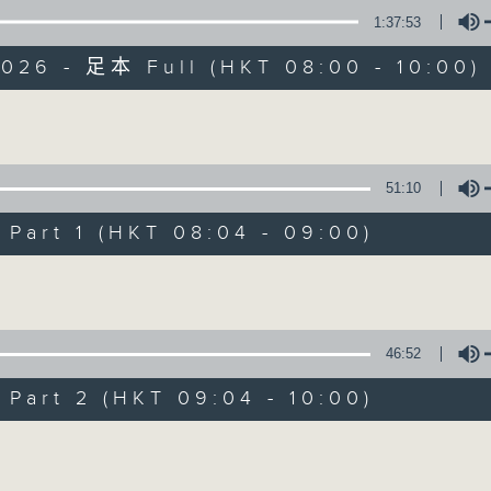
1:37:53
有觀點、有理據的意見交流。
2026 - 足本 Full (HKT 08:00 - 10:00)
Volume
51:10
千禧年代
art 1 (HKT 08:04 - 09:00)
特備網頁
PODCASTS
所有集數
Volume
您喜歡這個節目嗎?
46:52
art 2 (HKT 09:04 - 10:00)
主持人：陳燕萍
Volume
《千禧年代》