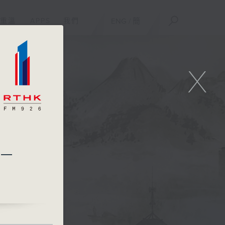
重溫
APPS
我們
ENG
/
簡
X
劃一