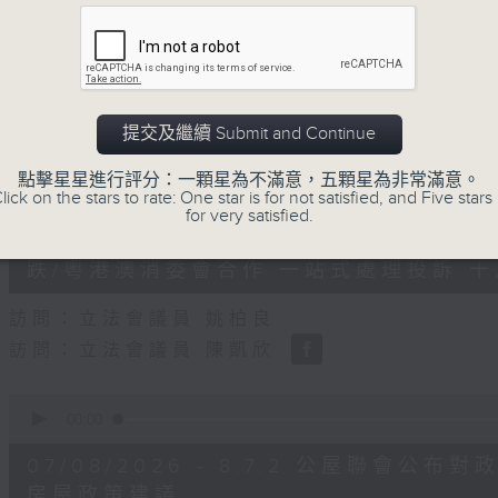
0
seconds
00:00
of
47
第二部份 Part 2 (HKT 09:04 - 10:00
minutes,
11
seconds
Volume
90%
提交及繼續 Submit and Continue
0
點擊星星進行評分：一顆星為不滿意，五顆星為非常滿意。
seconds
00:00
lick on the stars to rate: One star is for not satisfied, and Five stars 
of
for very satisfied.
29
07/08/2026 - 8.7.1 立法會
minutes,
37
跌/粵港澳消委會合作 一站式處理投訴 
seconds
Volume
90%
訪問：立法會議員 姚柏良
訪問：立法會議員 陳凱欣
0
seconds
00:00
of
15
07/08/2026 - 8.7.2 公屋聯會
minutes,
34
房屋政策建議