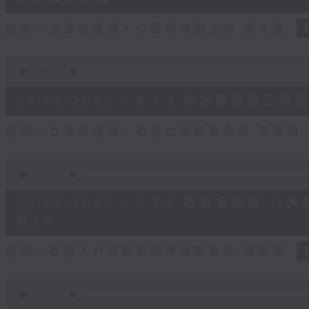
seconds
Volume
90%
訪問：立法會議員、公屋聯會副主席 梁文廣
0
seconds
00:00
of
7
07/08/2026 - 8.7.3 申訴專員
minutes,
46
seconds
Volume
訪問：立法會議員、香港出版總會會長 李家駒
90%
0
seconds
00:00
of
8
07/08/2026 - 8.7.4 教資會統計
minutes,
25
升2%
seconds
Volume
90%
訪問：香港人力資源管理學會副會長 陸國坤
0
seconds
00:00
of