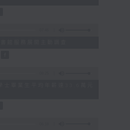
07:46
就三項圖書館服務展開主動調查
08:25
 八大學士畢業生平均年薪達33.6萬元
06:18