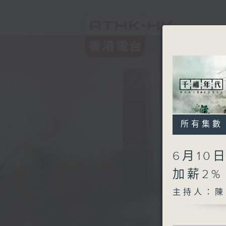
所有集數
6月1
加薪2
主持人：陳