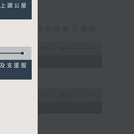
員冀上調公屋
境外開支增訪港旅客消費跌/
 十月實施
1:37:51
 - 10:00)
平台及支援服
50:50
)