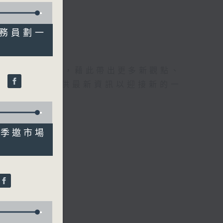
體公務員劃一
理據的意見交流，藉此帶出更多新觀點、
琳
為廣大聽眾提供最新資訊以迎接新的一
 下季邀市場