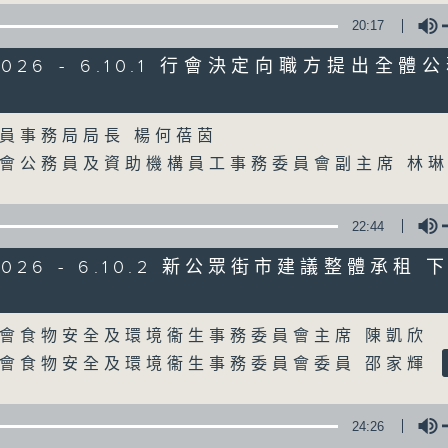
20:17
星期一至五
/2026 - 6.10.1 行會決定向職方提出全
聲音更立體 意見更多元
Volume
員事務局局長 楊何蓓茵
「千禧年代」鼓勵聽眾及嘉賓作有觀點、有
會公務員及資助機構員工事務委員會副主席 林
新意見、新角度。透過時事速遞，每日早晨
天。
22:44
監製：林嘉瑜
/2026 - 6.10.2 新公眾街市建議整體承租
Volume
會食物安全及環境衞生事務委員會主席 陳凱欣
會食物安全及環境衞生事務委員會委員 邵家輝
24:26