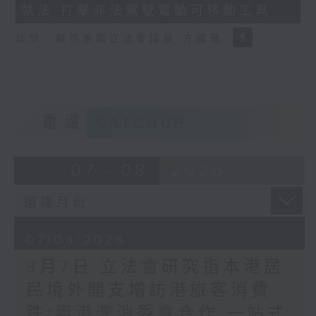
執法 打擊非法駕駛電動可移動工具
18
seconds
訪問：新界東南立法會議員 方國珊
重溫
CATCHUP
07 - 08
2026
07/08/2026
8月7日 立法會研究指本港居
民境外開支增訪港旅客消費
跌/粵港澳消委會合作 一站式