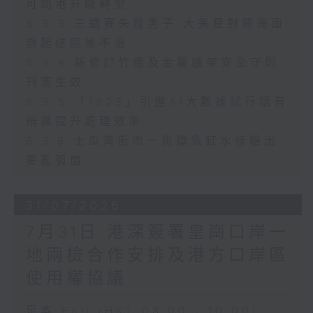
可助港升級轉型
8.3.3 三鐵賽失蹤男子 大美督對開海面
救起送院後不治
8.3.4 新修訂竹棚及金屬棚架安全守則
刊憲生效
8.3.5 「1823」引進AI大數據試行語音
辨識提升處理效率
8.3.6 土瓜灣街市一魚檔魚缸水樣驗出
霍亂弧菌
31/07/2026
7月31日 港深簽署皇崗口岸一
地兩檢合作安排及港方口岸區
使用權協議
足本 Full (HKT 08:00 - 10:00)