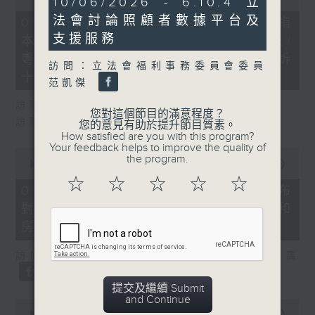
10/06/2026 - 6.10.4 立
of
minutes,
29
法會討論照顧者數據平台及
51
07/08/2026 - 8.7.1 立法會研究指
minutes,
seconds
支援服務
本港居民境外開支增訪港旅客消費跌/
37
seconds
粵港澳消委會合作 一站式處理投訴
訪問：立法會福利事務委員會委員
十月實施
范凱傑
訪問：立法會議員 姚柏良
您對這個節目的滿意程度？
訪問：立法會議員 陳凱欣
您的意見有助於提升節目質素。
How satisfied are you with this program?
Your feedback helps to improve the quality of
0
the program.
seconds
00:00
15:34
of
☆
☆
☆
☆
☆
15
07/08/2026 - 8.7.2 公屋聯會公布
minutes,
對政府制定香港首份五年規劃土地和
34
seconds
房屋政策建議
訪問：立法會議員、公屋聯會副主席 梁文廣
提交及繼續 Submit
and Continue
0
seconds
00:00
07:46