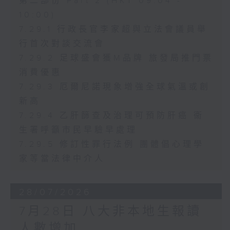
第二部份 Part 2 (HKT 09:04 -
10:00)
7.29.1 行政長官李家超與立法會議員舉
行首次對談交流會
7.29.2 足球盛會獲M品牌 旅發局推門票
消費優惠
7.29.3 厄爾尼諾現象增強全球氣溫或創
新高
7.29.4 乙肝篩查及治理可預防肝癌 衞
生署呼籲市民早驗早處理
7.29.5 修訂性罪行法例 團體倡心理學
家等當法律中介人
28/07/2026
7月28日 八大非本地生報讀
人數增加