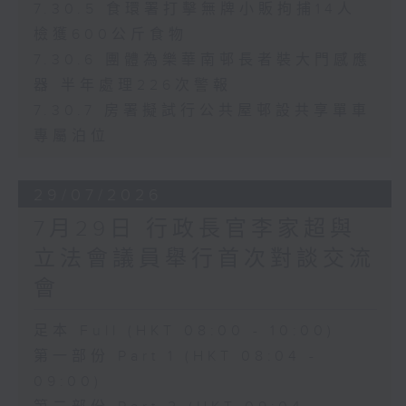
7.30.5 食環署打擊無牌小販拘捕14人
檢獲600公斤食物
7.30.6 團體為樂華南邨長者裝大門感應
器 半年處理226次警報
7.30.7 房署擬試行公共屋邨設共享單車
專屬泊位
29/07/2026
7月29日 行政長官李家超與
立法會議員舉行首次對談交流
會
足本 Full (HKT 08:00 - 10:00)
第一部份 Part 1 (HKT 08:04 -
09:00)