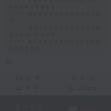
7.27.3 東鐵綫沿綫多個地點塌樹 太和
站附近架空電纜受損
7.27.4 預設醫療指示相關條例星期五生
效
7.27.5 酒店及賓館須提供防煙頭套本月
起生效設一年寬限期
7.27.6 港大首推社區藥劑師主導骨質疏
鬆症篩查服務
更多 ...
交 通
社 交
聯 絡
公眾回饋