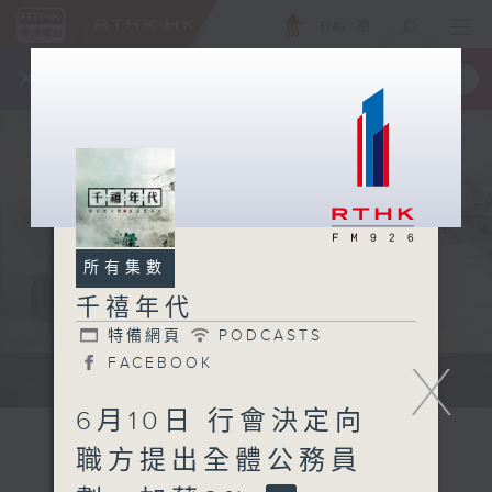
ENG
/
簡
×
全新 RTHK On The Go
取得
一手掌握 RTHK 電台、電視節目
所有集數
千禧年代
特備網頁
PODCASTS
X
FACEBOOK
有觀點、有理據的意見交流。
6月10日 行會決定向
職方提出全體公務員