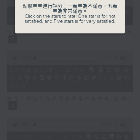
of
點擊星星進行評分：一顆星為不滿意，五顆
7
07/08/2026 - 8.7.3 申訴專員就三
星為非常滿意。
minutes,
Click on the stars to rate: One star is for not
項圖書館服務展開主動調查
46
satisfied, and Five stars is for very satisfied.
seconds
訪問：立法會議員、香港出版總會會長 李家駒
0
seconds
00:00
08:25
of
8
07/08/2026 - 8.7.4 教資會統計
minutes,
八大學士畢業生平均年薪達33.6萬元
25
seconds
升2%
訪問：香港人力資源管理學會副會長 陸國坤
0
seconds
00:00
06:18
of
6
07/08/2026 - 8.7.5 警方全港多區
minutes,