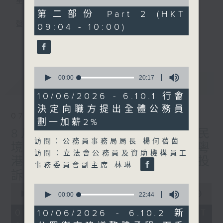
星期一至五
of
46
第二部份 Part 2 (HKT
minutes,
聲音更立體 意見更多元
09:04 - 10:00)
52
seconds
更多...
「千禧年代」鼓勵聽眾及嘉賓作有觀點、有理
據的意見交流，藉此帶出更多新觀點、新意
0
見、新角度。透過時事速遞，每日早晨為廣大
seconds
00:00
20:17
最新
LATEST
聽眾提供最新資訊以迎接新的一天。
of
20
10/06/2026 - 6.10.1 行會
minutes,
監製：林嘉瑜
決定向職方提出全體公務員
17
07/08/2026
seconds
劃一加薪2%
8月7日 立法會研究指本港居民
訪問：公務員事務局局長 楊何蓓茵
境外開支增訪港旅客消費跌/粵
訪問：立法會公務員及資助機構員工
港澳消委會合作 一站式處理投
事務委員會副主席 林琳
訴 十月實施
0
0
seconds
00:00
1:51:59
seconds
00:00
22:44
of
of
1
22
07/08/2026 - 足本 Full (HKT
10/06/2026 - 6.10.2 新
hour,
minutes,