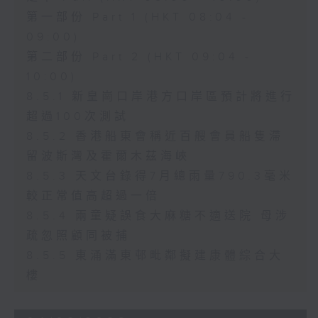
第一部份 Part 1 (HKT 08:04 -
09:00)
第二部份 Part 2 (HKT 09:04 -
10:00)
8.5.1 新皇崗口岸港方口岸區預計將進行
超過100次測試
8.5.2 香港船東會稱近百艘會員船隻滯
留波斯灣及霍爾木茲海峽
8.5.3 天文台錄得7月總雨量790.3毫米
較正常值高超過一倍
8.5.4 兩童疑誤食大麻糖不適送院 母涉
疏忽照顧同被捕
8.5.5 東涌滿東邨毗鄰擬建康體綜合大
樓