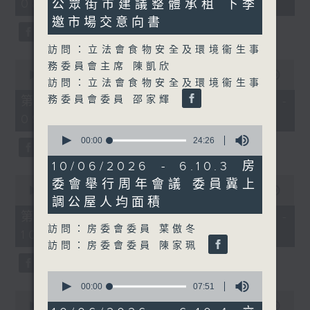
08:04 - 10:00)
公眾街市建議整體承租 下季
51
44
minutes,
seconds
邀市場交意向書
59
seconds
訪問：立法會食物安全及環境衞生事
0
務委員會主席 陳凱欣
seconds
00:00
56:10
訪問：立法會食物安全及環境衞生事
of
56
務委員會委員 邵家輝
第一部份 Part 1 (HKT 08:04 -
minutes,
09:00)
10
0
seconds
seconds
00:00
24:26
of
24
10/06/2026 - 6.10.3 房
minutes,
0
委會舉行周年會議 委員冀上
26
seconds
00:00
56:09
seconds
調公屋人均面積
of
56
第二部份 Part 2 (HKT 09:04 -
minutes,
訪問：房委會委員 葉傲冬
10:00)
9
訪問：房委會委員 陳家珮
seconds
0
seconds
00:00
07:51
0
of
seconds
00:00
29:37
7