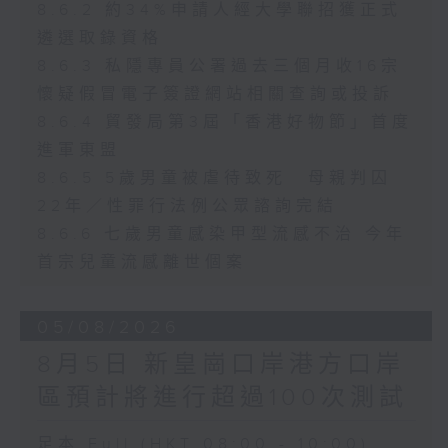
8.6.2 約34%申請人經大學聯招獲正式
遴選取錄資格
8.6.3 私隱專員公署過去三個月收16宗
懷疑假冒電子簽證網站相關查詢或投訴
8.6.4 貿發局第3屆「香港好物節」首度
進軍東盟
8.6.5 5歲男童被虐待致死 母親判囚
22年／性罪行法例公眾諮詢完結
8.6.6 七歲男童感染甲型流感不治 今年
首宗兒童流感離世個案
05/08/2026
8月5日 新皇崗口岸港方口岸
區預計將進行超過100次測試
足本 Full (HKT 08:00 - 10:00)