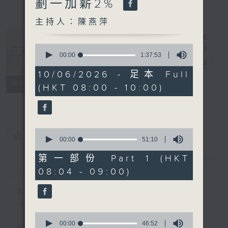
劃一加薪2%
主持人：陳燕萍
0
seconds
00:00
1:37:53
千禧年代
電台直播
of
1
10/06/2026 - 足本 Full
hour,
特備網頁
PODCASTS
所有集數
(HKT 08:00 - 10:00)
37
minutes,
FACEBOOK
53
seconds
0
您喜歡這個節目嗎?
seconds
00:00
51:10
of
51
第一部份 Part 1 (HKT
minutes,
簡介
GIST
08:04 - 09:00)
10
seconds
主持人：陳燕萍
《千禧年代》
0
seconds
00:00
46:52