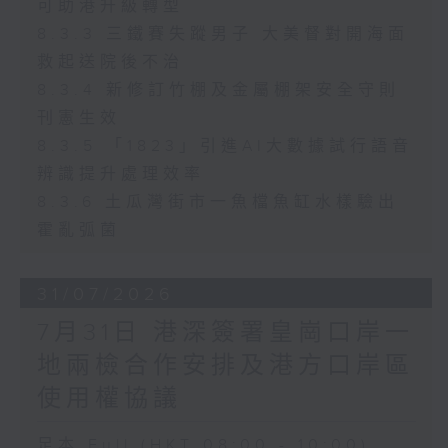
可助港升級轉型
8.3.3 三鐵賽失蹤男子 大美督對開海面
救起送院後不治
8.3.4 新修訂竹棚及金屬棚架安全守則
刊憲生效
8.3.5 「1823」引進AI大數據試行語音
辨識提升處理效率
8.3.6 土瓜灣街市一魚檔魚缸水樣驗出
霍亂弧菌
31/07/2026
7月31日 港深簽署皇崗口岸一
地兩檢合作安排及港方口岸區
使用權協議
足本 Full (HKT 08:00 - 10:00)