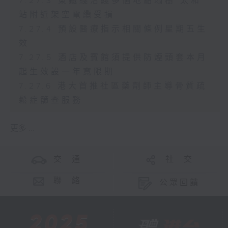
7.27.3 東鐵綫沿綫多個地點塌樹 太和
站附近架空電纜受損
7.27.4 預設醫療指示相關條例星期五生
效
7.27.5 酒店及賓館須提供防煙頭套本月
起生效設一年寬限期
7.27.6 港大首推社區藥劑師主導骨質疏
鬆症篩查服務
更多 ...
交 通
社 交
聯 絡
公眾回饋