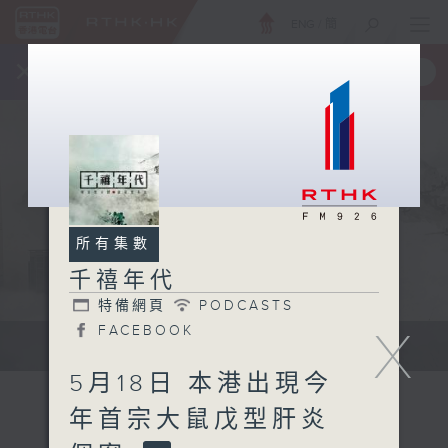
ENG
/
簡
×
全新 RTHK On The Go
取得
一手掌握 RTHK 電台、電視節目
所有集數
千禧年代
特備網頁
PODCASTS
X
FACEBOOK
有觀點、有理據的意見交流。
5月18日 本港出現今
年首宗大鼠戊型肝炎