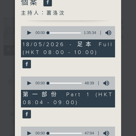
個案
主持人：蕭洛汶
0
seconds
00:00
1:35:34
千禧年代
電台直播
of
1
18/05/2026 - 足本 Full
hour,
特備網頁
PODCASTS
所有集數
(HKT 08:00 - 10:00)
35
minutes,
FACEBOOK
34
seconds
0
您喜歡這個節目嗎?
seconds
00:00
48:39
of
48
第一部份 Part 1 (HKT
minutes,
簡介
GIST
08:04 - 09:00)
39
seconds
主持人：蕭洛汶
《千禧年代》
0
seconds
00:00
47:04