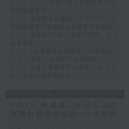
8.6.2 約34%申請人經大學聯招獲正式
遴選取錄資格
8.6.3 私隱專員公署過去三個月收16宗
懷疑假冒電子簽證網站相關查詢或投訴
8.6.4 貿發局第3屆「香港好物節」首度
進軍東盟
8.6.5 5歲男童被虐待致死 母親判囚
22年／性罪行法例公眾諮詢完結
8.6.6 七歲男童感染甲型流感不治 今年
首宗兒童流感離世個案
05/08/2026
8月5日 新皇崗口岸港方口岸
區預計將進行超過100次測試
足本 Full (HKT 08:00 - 10:00)