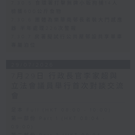
7.30.5 食環署打擊無牌小販拘捕14人
檢獲600公斤食物
7.30.6 團體為樂華南邨長者裝大門感應
器 半年處理226次警報
7.30.7 房署擬試行公共屋邨設共享單車
專屬泊位
29/07/2026
7月29日 行政長官李家超與
立法會議員舉行首次對談交流
會
足本 Full (HKT 08:00 - 10:00)
第一部份 Part 1 (HKT 08:04 -
09:00)