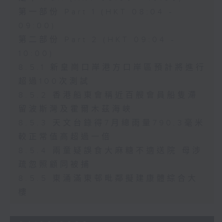
第一部份 Part 1 (HKT 08:04 -
09:00)
第二部份 Part 2 (HKT 09:04 -
10:00)
8.5.1 新皇崗口岸港方口岸區預計將進行
超過100次測試
8.5.2 香港船東會稱近百艘會員船隻滯
留波斯灣及霍爾木茲海峽
8.5.3 天文台錄得7月總雨量790.3毫米
較正常值高超過一倍
8.5.4 兩童疑誤食大麻糖不適送院 母涉
疏忽照顧同被捕
8.5.5 東涌滿東邨毗鄰擬建康體綜合大
樓