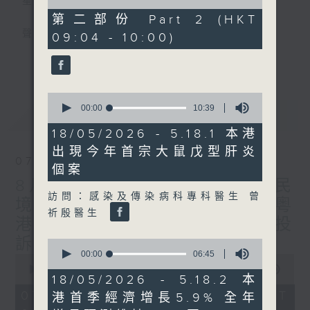
星期一至五
of
47
第二部份 Part 2 (HKT
minutes,
聲音更立體 意見更多元
09:04 - 10:00)
4
seconds
更多...
「千禧年代」鼓勵聽眾及嘉賓作有觀點、有理
據的意見交流，藉此帶出更多新觀點、新意
0
見、新角度。透過時事速遞，每日早晨為廣大
seconds
00:00
10:39
最新
LATEST
聽眾提供最新資訊以迎接新的一天。
of
10
18/05/2026 - 5.18.1 本港
minutes,
監製：林嘉瑜
出現今年首宗大鼠戊型肝炎
39
07/08/2026
seconds
個案
8月7日 立法會研究指本港居民
訪問：感染及傳染病科專科醫生 曾
境外開支增訪港旅客消費跌/粵
祈殷醫生
港澳消委會合作 一站式處理投
訴 十月實施
0
seconds
00:00
06:45
0
of
seconds
00:00
1:37:51
6
18/05/2026 - 5.18.2 本
of
minutes,
1
07/08/2026 - 足本 Full (HKT
港首季經濟增長5.9% 全年
45
hour,
seconds