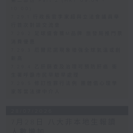
第二部份 Part 2 (HKT 09:04 -
10:00)
7.29.1 行政長官李家超與立法會議員舉
行首次對談交流會
7.29.2 足球盛會獲M品牌 旅發局推門票
消費優惠
7.29.3 厄爾尼諾現象增強全球氣溫或創
新高
7.29.4 乙肝篩查及治理可預防肝癌 衞
生署呼籲市民早驗早處理
7.29.5 修訂性罪行法例 團體倡心理學
家等當法律中介人
28/07/2026
7月28日 八大非本地生報讀
人數增加