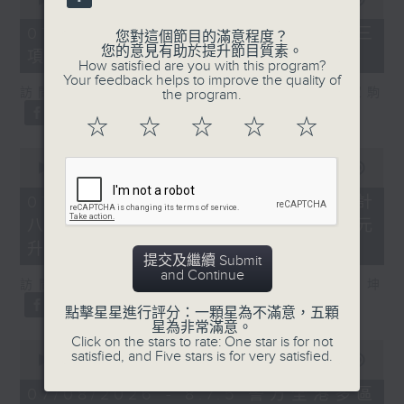
of
7
07/08/2026 - 8.7.3 申訴專員就三
您對這個節目的滿意程度？
minutes,
您的意見有助於提升節目質素。
項圖書館服務展開主動調查
46
How satisfied are you with this program?
seconds
Your feedback helps to improve the quality of
訪問：立法會議員、香港出版總會會長 李家駒
the program.
☆
☆
☆
☆
☆
0
seconds
00:00
08:25
of
8
07/08/2026 - 8.7.4 教資會統計
minutes,
八大學士畢業生平均年薪達33.6萬元
25
seconds
升2%
提交及繼續 Submit
and Continue
訪問：香港人力資源管理學會副會長 陸國坤
點擊星星進行評分：一顆星為不滿意，五顆
星為非常滿意。
Click on the stars to rate: One star is for not
0
satisfied, and Five stars is for very satisfied.
seconds
00:00
06:18
of
6
07/08/2026 - 8.7.5 警方全港多區
minutes,