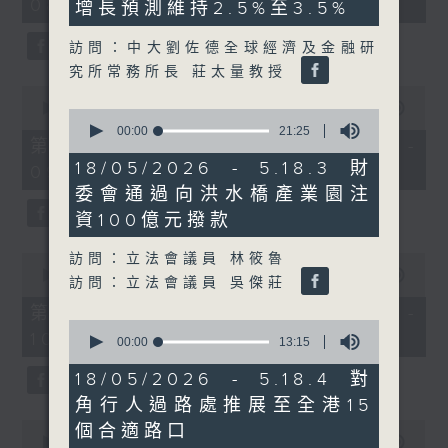
08:00 - 10:00)
37
增長預測維持2.5%至3.5%
minutes,
51
訪問：中大劉佐德全球經濟及金融研
seconds
究所常務所長 莊太量教授
0
seconds
00:00
50:50
0
of
seconds
00:00
21:25
50
第一部份 Part 1 (HKT 08:04 -
of
minutes,
21
18/05/2026 - 5.18.3 財
09:00)
50
minutes,
seconds
委會通過向洪水橋產業園注
25
seconds
資100億元撥款
訪問：立法會議員 林筱魯
0
seconds
00:00
47:11
訪問：立法會議員 吳傑莊
of
47
第二部份 Part 2 (HKT 09:04 -
minutes,
0
10:00)
11
seconds
00:00
13:15
seconds
of
13
18/05/2026 - 5.18.4 對
minutes,
角行人過路處推展至全港15
15
seconds
0
個合適路口
seconds
00:00
29:37