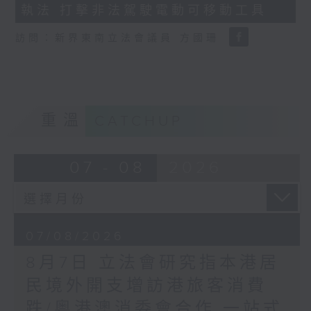
執法 打擊非法駕駛電動可移動工具
18
seconds
訪問：新界東南立法會議員 方國珊
重溫
CATCHUP
07 - 08
2026
07/08/2026
8月7日 立法會研究指本港居
民境外開支增訪港旅客消費
跌/粵港澳消委會合作 一站式