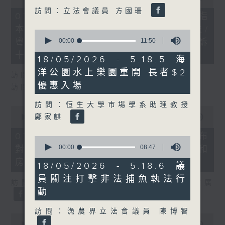
of
訪問：立法會議員 方國珊
29
07/08/2026 - 8.7.1 立法會研究指
minutes,
本港居民境外開支增訪港旅客消費跌/
37
0
seconds
seconds
00:00
11:50
粵港澳消委會合作 一站式處理投訴
of
十月實施
11
18/05/2026 - 5.18.5 海
minutes,
洋公園水上樂園重開 長者$2
50
訪問：立法會議員 姚柏良
seconds
優惠入場
訪問：立法會議員 陳凱欣
訪問：恒生大學市場學系助理教授
0
seconds
鄺家麒
00:00
15:34
of
15
07/08/2026 - 8.7.2 公屋聯會公布
0
minutes,
seconds
00:00
08:47
對政府制定香港首份五年規劃土地和
34
of
seconds
房屋政策建議
8
18/05/2026 - 5.18.6 議
minutes,
員關注打擊非法捕魚執法行
47
訪問：立法會議員、公屋聯會副主席 梁文廣
seconds
動
訪問：漁農界立法會議員 陳博智
0
seconds
00:00
07:46