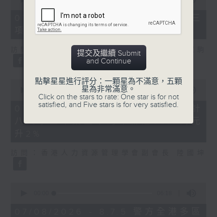
of
7
07/08/2026 - 8.7.3 申訴專員就三
minutes,
項圖書館服務展開主動調查
46
seconds
訪問：立法會議員、香港出版總會會長 李家駒
提交及繼續 Submit
and Continue
點擊星星進行評分：一顆星為不滿意，五顆
0
星為非常滿意。
seconds
00:00
08:25
Click on the stars to rate: One star is for not
of
satisfied, and Five stars is for very satisfied.
8
07/08/2026 - 8.7.4 教資會統計
minutes,
八大學士畢業生平均年薪達33.6萬元
25
seconds
升2%
訪問：香港人力資源管理學會副會長 陸國坤
0
seconds
00:00
06:18
of
6
07/08/2026 - 8.7.5 警方全港多區
minutes,