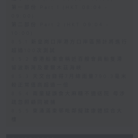
第一部份 Part 1 (HKT 08:04 -
09:00)
第二部份 Part 2 (HKT 09:04 -
10:00)
8.5.1 新皇崗口岸港方口岸區預計將進行
超過100次測試
8.5.2 香港船東會稱近百艘會員船隻滯
留波斯灣及霍爾木茲海峽
8.5.3 天文台錄得7月總雨量790.3毫米
較正常值高超過一倍
8.5.4 兩童疑誤食大麻糖不適送院 母涉
疏忽照顧同被捕
8.5.5 東涌滿東邨毗鄰擬建康體綜合大
樓