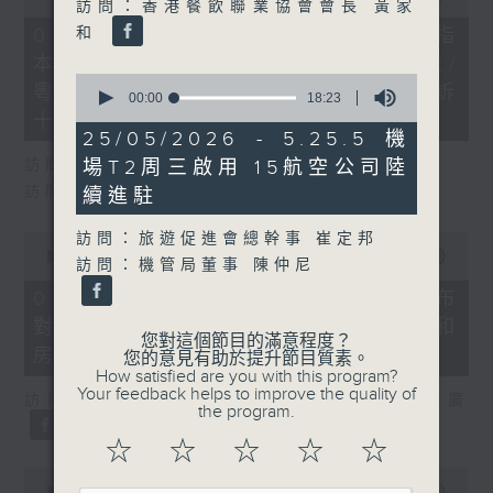
訪問：香港餐飲聯業協會會長 黃家
of
29
和
07/08/2026 - 8.7.1 立法會研究指
minutes,
本港居民境外開支增訪港旅客消費跌/
37
0
seconds
粵港澳消委會合作 一站式處理投訴
seconds
00:00
18:23
of
十月實施
18
25/05/2026 - 5.25.5 機
minutes,
訪問：立法會議員 姚柏良
場T2周三啟用 15航空公司陸
23
seconds
訪問：立法會議員 陳凱欣
續進駐
0
訪問：旅遊促進會總幹事 崔定邦
seconds
00:00
15:34
訪問：機管局董事 陳仲尼
of
15
07/08/2026 - 8.7.2 公屋聯會公布
minutes,
對政府制定香港首份五年規劃土地和
34
您對這個節目的滿意程度？
seconds
房屋政策建議
您的意見有助於提升節目質素。
How satisfied are you with this program?
Your feedback helps to improve the quality of
訪問：立法會議員、公屋聯會副主席 梁文廣
the program.
☆
☆
☆
☆
☆
0
seconds
00:00
07:46