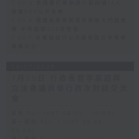
7.30.5 食環署打擊無牌小販拘捕14人
檢獲600公斤食物
7.30.6 團體為樂華南邨長者裝大門感應
器 半年處理226次警報
7.30.7 房署擬試行公共屋邨設共享單車
專屬泊位
29/07/2026
7月29日 行政長官李家超與
立法會議員舉行首次對談交流
會
足本 Full (HKT 08:00 - 10:00)
第一部份 Part 1 (HKT 08:04 -
09:00)