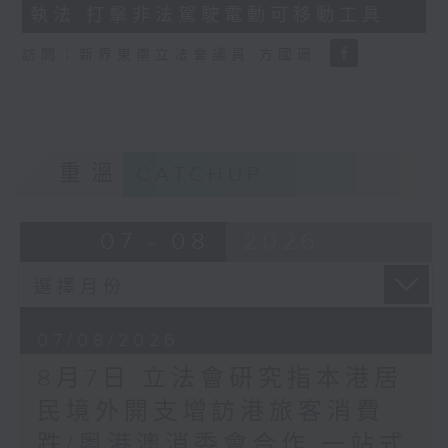
執法 打擊非法駕駛電動可移動工具
18
seconds
訪問：新界東南立法會議員 方國珊
重溫
CATCHUP
07 - 08
2026
07/08/2026
8月7日 立法會研究指本港居
民境外開支增訪港旅客消費
跌/粵港澳消委會合作 一站式