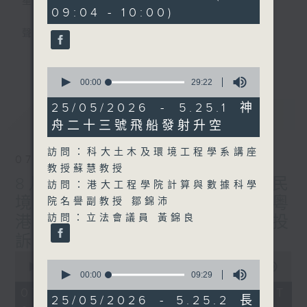
星期一至五
minutes,
09:04 - 10:00)
29
seconds
聲音更立體 意見更多元
更多...
「千禧年代」鼓勵聽眾及嘉賓作有觀點、有理
0
seconds
00:00
29:22
據的意見交流，藉此帶出更多新觀點、新意
of
見、新角度。透過時事速遞，每日早晨為廣大
29
25/05/2026 - 5.25.1 神
最新
LATEST
minutes,
聽眾提供最新資訊以迎接新的一天。
舟二十三號飛船發射升空
22
seconds
監製：林嘉瑜
訪問：科大土木及環境工程學系講座
07/08/2026
教授蘇慧教授
8月7日 立法會研究指本港居民
訪問：港大工程學院計算與數據科學
境外開支增訪港旅客消費跌/粵
院名譽副教授 鄒錦沛
訪問：立法會議員 黃錦良
港澳消委會合作 一站式處理投
訴 十月實施
0
0
seconds
00:00
1:37:51
seconds
00:00
09:29
of
of
1
07/08/2026 - 足本 Full (HKT
9
25/05/2026 - 5.25.2 長
hour,