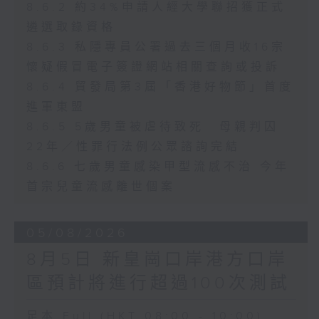
8.6.2 約34%申請人經大學聯招獲正式
遴選取錄資格
8.6.3 私隱專員公署過去三個月收16宗
懷疑假冒電子簽證網站相關查詢或投訴
8.6.4 貿發局第3屆「香港好物節」首度
進軍東盟
8.6.5 5歲男童被虐待致死 母親判囚
22年／性罪行法例公眾諮詢完結
8.6.6 七歲男童感染甲型流感不治 今年
首宗兒童流感離世個案
05/08/2026
8月5日 新皇崗口岸港方口岸
區預計將進行超過100次測試
足本 Full (HKT 08:00 - 10:00)