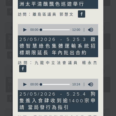
minutes,
08:00 - 10:00)
37
洲太平清醮飄色巡遊舉行
29
minutes,
seconds
51
seconds
訪問：離島區議員 郭慧文
0
0
seconds
00:00
50:50
seconds
00:00
12:00
of
of
50
第一部份 Part 1 (HKT 08:04 -
12
25/05/2026 - 5.25.3 啟
minutes,
minutes,
09:00)
50
德智慧綠色集體運輸系統招
0
seconds
seconds
標期限延長 年內批出合約
訪問：九龍中立法會議員 楊永杰
0
seconds
00:00
47:11
of
47
0
第二部份 Part 2 (HKT 09:04 -
minutes,
seconds
00:00
10:24
10:00)
11
of
seconds
10
25/05/2026 - 5.25.4 狗
minutes,
隻進入食肆收到逾1400宗申
24
seconds
請 當局發行為指引
0
seconds
00:00
29:37