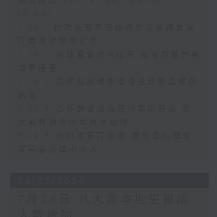
第二部份 Part 2 (HKT 09:04 -
10:00)
7.29.1 行政長官李家超與立法會議員舉
行首次對談交流會
7.29.2 足球盛會獲M品牌 旅發局推門票
消費優惠
7.29.3 厄爾尼諾現象增強全球氣溫或創
新高
7.29.4 乙肝篩查及治理可預防肝癌 衞
生署呼籲市民早驗早處理
7.29.5 修訂性罪行法例 團體倡心理學
家等當法律中介人
28/07/2026
7月28日 八大非本地生報讀
人數增加