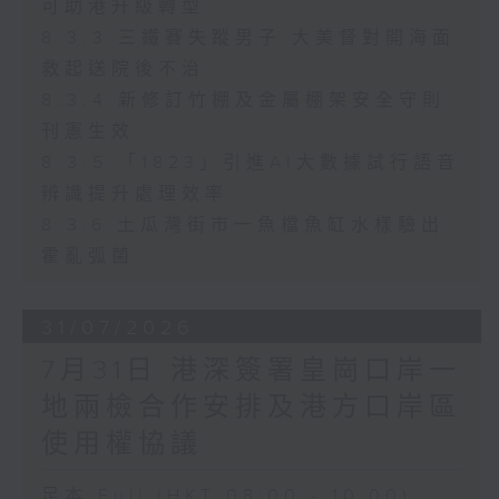
可助港升級轉型
8.3.3 三鐵賽失蹤男子 大美督對開海面
救起送院後不治
8.3.4 新修訂竹棚及金屬棚架安全守則
刊憲生效
8.3.5 「1823」引進AI大數據試行語音
辨識提升處理效率
8.3.6 土瓜灣街市一魚檔魚缸水樣驗出
霍亂弧菌
31/07/2026
7月31日 港深簽署皇崗口岸一
地兩檢合作安排及港方口岸區
使用權協議
足本 Full (HKT 08:00 - 10:00)