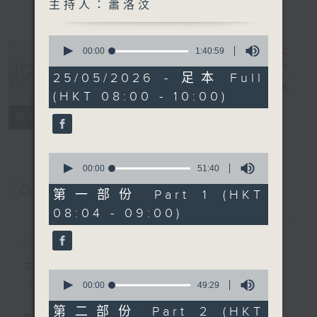
主持人：蕭洛汶
0
seconds
00:00
1:40:59
of
1
25/05/2026 - 足本 Full
hour,
千禧年代
電台直播
(HKT 08:00 - 10:00)
40
minutes,
特備網頁
PODCASTS
所有集數
59
seconds
FACEBOOK
0
seconds
00:00
51:40
of
您喜歡這個節目嗎?
51
第一部份 Part 1 (HKT
minutes,
08:04 - 09:00)
40
seconds
簡介
GIST
主持人：蕭洛汶
0
《千禧年代》
seconds
00:00
49:29
of
49
第二部份 Part 2 (HKT