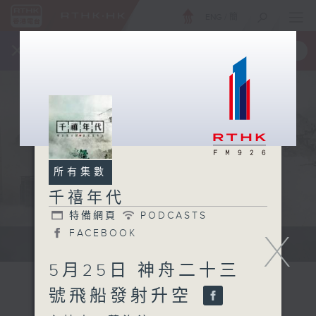
ENG
/
簡
×
全新 RTHK On The Go
取得
一手掌握 RTHK 電台、電視節目
所有集數
千禧年代
特備網頁
PODCASTS
X
FACEBOOK
有觀點、有理據的意見交流。
5月25日 神舟二十三
號飛船發射升空