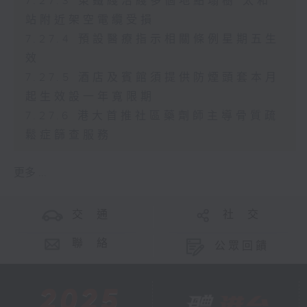
7.27.3 東鐵綫沿綫多個地點塌樹 太和
站附近架空電纜受損
7.27.4 預設醫療指示相關條例星期五生
效
7.27.5 酒店及賓館須提供防煙頭套本月
起生效設一年寬限期
7.27.6 港大首推社區藥劑師主導骨質疏
鬆症篩查服務
更多 ...
交 通
社 交
聯 絡
公眾回饋