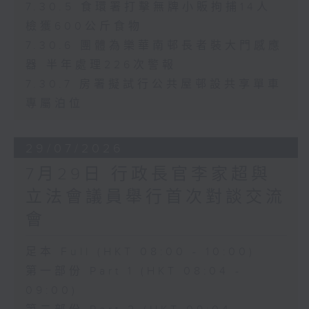
7.30.5 食環署打擊無牌小販拘捕14人
檢獲600公斤食物
7.30.6 團體為樂華南邨長者裝大門感應
器 半年處理226次警報
7.30.7 房署擬試行公共屋邨設共享單車
專屬泊位
29/07/2026
7月29日 行政長官李家超與
立法會議員舉行首次對談交流
會
足本 Full (HKT 08:00 - 10:00)
第一部份 Part 1 (HKT 08:04 -
09:00)