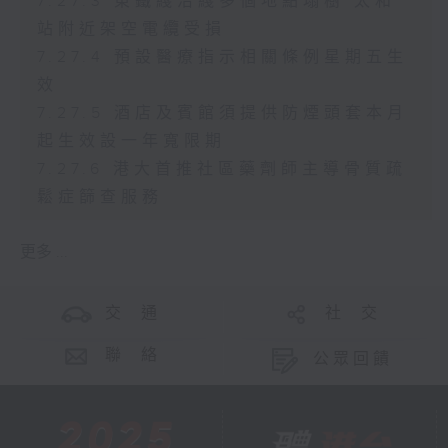
7.27.3 東鐵綫沿綫多個地點塌樹 太和
站附近架空電纜受損
7.27.4 預設醫療指示相關條例星期五生
效
7.27.5 酒店及賓館須提供防煙頭套本月
起生效設一年寬限期
7.27.6 港大首推社區藥劑師主導骨質疏
鬆症篩查服務
更多 ...
交 通
社 交
聯 絡
公眾回饋