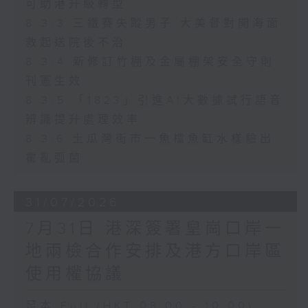
可助港升級轉型
8.3.3 三鐵賽失蹤男子 大美督對開海面
救起送院後不治
8.3.4 新修訂竹棚及金屬棚架安全守則
刊憲生效
8.3.5 「1823」引進AI大數據試行語音
辨識提升處理效率
8.3.6 土瓜灣街市一魚檔魚缸水樣驗出
霍亂弧菌
31/07/2026
7月31日 港深簽署皇崗口岸一
地兩檢合作安排及港方口岸區
使用權協議
足本 Full (HKT 08:00 - 10:00)