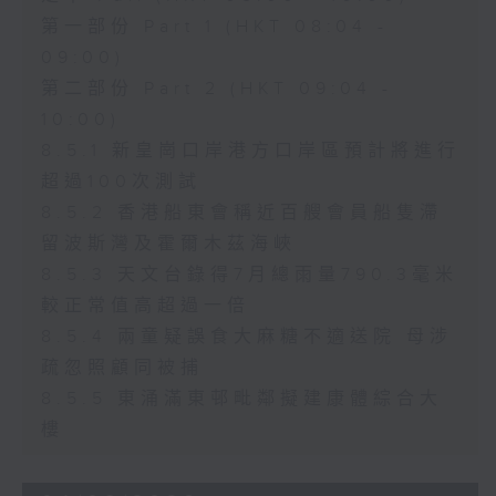
第一部份 Part 1 (HKT 08:04 -
09:00)
第二部份 Part 2 (HKT 09:04 -
10:00)
8.5.1 新皇崗口岸港方口岸區預計將進行
超過100次測試
8.5.2 香港船東會稱近百艘會員船隻滯
留波斯灣及霍爾木茲海峽
8.5.3 天文台錄得7月總雨量790.3毫米
較正常值高超過一倍
8.5.4 兩童疑誤食大麻糖不適送院 母涉
疏忽照顧同被捕
8.5.5 東涌滿東邨毗鄰擬建康體綜合大
樓