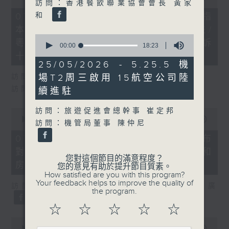
訪問：香港餐飲聯業協會會長 黃家
of
29
和
07/08/2026 - 8.7.1 立法會研究指
minutes,
本港居民境外開支增訪港旅客消費跌/
37
0
seconds
粵港澳消委會合作 一站式處理投訴
seconds
00:00
18:23
of
十月實施
18
25/05/2026 - 5.25.5 機
minutes,
訪問：立法會議員 姚柏良
場T2周三啟用 15航空公司陸
23
seconds
訪問：立法會議員 陳凱欣
續進駐
0
訪問：旅遊促進會總幹事 崔定邦
seconds
00:00
15:34
訪問：機管局董事 陳仲尼
of
15
07/08/2026 - 8.7.2 公屋聯會公布
minutes,
對政府制定香港首份五年規劃土地和
34
您對這個節目的滿意程度？
seconds
房屋政策建議
您的意見有助於提升節目質素。
How satisfied are you with this program?
Your feedback helps to improve the quality of
訪問：立法會議員、公屋聯會副主席 梁文廣
the program.
☆
☆
☆
☆
☆
0
seconds
00:00
07:46