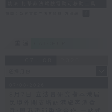
執法 打擊非法駕駛電動可移動工具
18
seconds
訪問：新界東南立法會議員 方國珊
重溫
CATCHUP
07 - 08
2026
07/08/2026
8月7日 立法會研究指本港居
民境外開支增訪港旅客消費
跌/粵港澳消委會合作 一站式