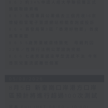
8.6.2 約34%申請人經大學聯招獲正式
遴選取錄資格
8.6.3 私隱專員公署過去三個月收16宗
懷疑假冒電子簽證網站相關查詢或投訴
8.6.4 貿發局第3屆「香港好物節」首度
進軍東盟
8.6.5 5歲男童被虐待致死 母親判囚
22年／性罪行法例公眾諮詢完結
8.6.6 七歲男童感染甲型流感不治 今年
首宗兒童流感離世個案
05/08/2026
8月5日 新皇崗口岸港方口岸
區預計將進行超過100次測試
足本 Full (HKT 08:00 - 10:00)