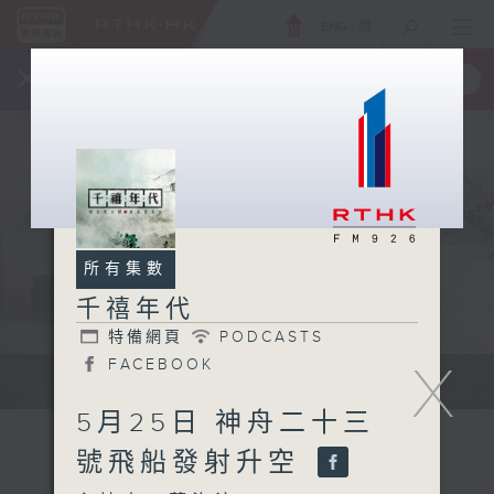
ENG
/
簡
×
全新 RTHK On The Go
取得
一手掌握 RTHK 電台、電視節目
所有集數
千禧年代
特備網頁
PODCASTS
X
FACEBOOK
有觀點、有理據的意見交流。
5月25日 神舟二十三
號飛船發射升空