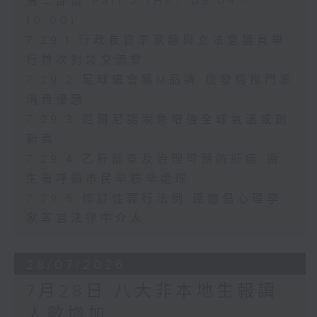
第二部份 Part 2 (HKT 09:04 -
10:00)
7.29.1 行政長官李家超與立法會議員舉
行首次對談交流會
7.29.2 足球盛會獲M品牌 旅發局推門票
消費優惠
7.29.3 厄爾尼諾現象增強全球氣溫或創
新高
7.29.4 乙肝篩查及治理可預防肝癌 衞
生署呼籲市民早驗早處理
7.29.5 修訂性罪行法例 團體倡心理學
家等當法律中介人
28/07/2026
7月28日 八大非本地生報讀
人數增加