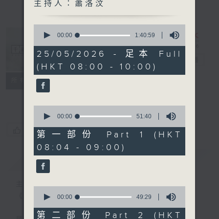
主持人：蕭洛汶
0
seconds
00:00
1:40:59
of
1
25/05/2026 - 足本 Full
hour,
千禧年代
電台直播
(HKT 08:00 - 10:00)
40
minutes,
特備網頁
PODCASTS
所有集數
59
seconds
FACEBOOK
0
seconds
00:00
51:40
of
您喜歡這個節目嗎?
51
第一部份 Part 1 (HKT
minutes,
08:04 - 09:00)
40
seconds
簡介
GIST
主持人：蕭洛汶
0
《千禧年代》
seconds
00:00
49:29
of
49
第二部份 Part 2 (HKT