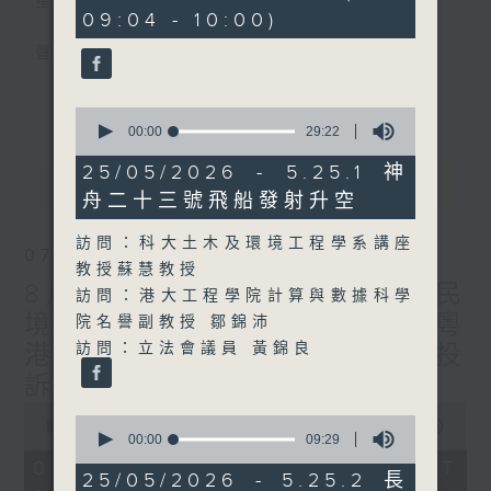
星期一至五
minutes,
09:04 - 10:00)
29
seconds
聲音更立體 意見更多元
更多...
「千禧年代」鼓勵聽眾及嘉賓作有觀點、有理
0
seconds
00:00
29:22
據的意見交流，藉此帶出更多新觀點、新意
of
見、新角度。透過時事速遞，每日早晨為廣大
29
25/05/2026 - 5.25.1 神
最新
LATEST
minutes,
聽眾提供最新資訊以迎接新的一天。
舟二十三號飛船發射升空
22
seconds
監製：林嘉瑜
訪問：科大土木及環境工程學系講座
07/08/2026
教授蘇慧教授
8月7日 立法會研究指本港居民
訪問：港大工程學院計算與數據科學
境外開支增訪港旅客消費跌/粵
院名譽副教授 鄒錦沛
訪問：立法會議員 黃錦良
港澳消委會合作 一站式處理投
訴 十月實施
0
0
seconds
00:00
1:37:51
seconds
00:00
09:29
of
of
1
07/08/2026 - 足本 Full (HKT
9
25/05/2026 - 5.25.2 長
hour,