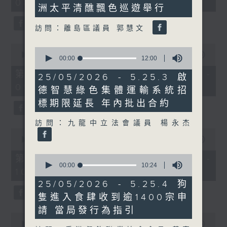
minutes,
08:00 - 10:00)
37
洲太平清醮飄色巡遊舉行
29
minutes,
seconds
51
seconds
訪問：離島區議員 郭慧文
0
0
seconds
00:00
50:50
seconds
00:00
12:00
of
of
50
第一部份 Part 1 (HKT 08:04 -
12
25/05/2026 - 5.25.3 啟
minutes,
minutes,
09:00)
50
德智慧綠色集體運輸系統招
0
seconds
seconds
標期限延長 年內批出合約
訪問：九龍中立法會議員 楊永杰
0
seconds
00:00
47:11
of
47
0
第二部份 Part 2 (HKT 09:04 -
minutes,
seconds
00:00
10:24
10:00)
11
of
seconds
10
25/05/2026 - 5.25.4 狗
minutes,
隻進入食肆收到逾1400宗申
24
seconds
請 當局發行為指引
0
seconds
00:00
29:37