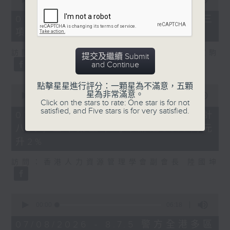
of
7
07/08/2026 - 8.7.3 申訴專員就三
minutes,
項圖書館服務展開主動調查
46
seconds
訪問：立法會議員、香港出版總會會長 李家駒
提交及繼續 Submit
and Continue
點擊星星進行評分：一顆星為不滿意，五顆
0
星為非常滿意。
seconds
00:00
08:25
Click on the stars to rate: One star is for not
of
satisfied, and Five stars is for very satisfied.
8
07/08/2026 - 8.7.4 教資會統計
minutes,
八大學士畢業生平均年薪達33.6萬元
25
seconds
升2%
訪問：香港人力資源管理學會副會長 陸國坤
0
seconds
00:00
06:18
of
6
07/08/2026 - 8.7.5 警方全港多區
minutes,