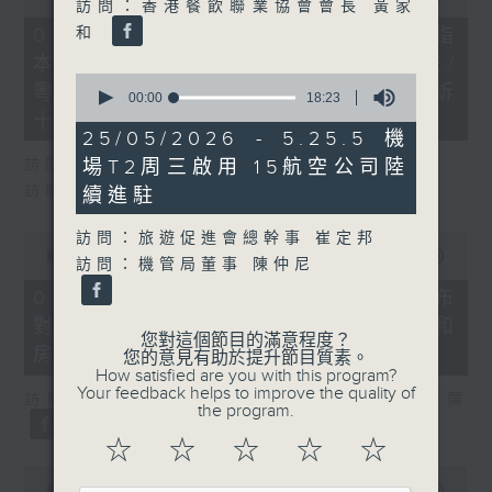
訪問：香港餐飲聯業協會會長 黃家
of
29
和
07/08/2026 - 8.7.1 立法會研究指
minutes,
本港居民境外開支增訪港旅客消費跌/
37
0
seconds
粵港澳消委會合作 一站式處理投訴
seconds
00:00
18:23
of
十月實施
18
25/05/2026 - 5.25.5 機
minutes,
訪問：立法會議員 姚柏良
場T2周三啟用 15航空公司陸
23
seconds
訪問：立法會議員 陳凱欣
續進駐
0
訪問：旅遊促進會總幹事 崔定邦
seconds
00:00
15:34
訪問：機管局董事 陳仲尼
of
15
07/08/2026 - 8.7.2 公屋聯會公布
minutes,
對政府制定香港首份五年規劃土地和
34
您對這個節目的滿意程度？
seconds
房屋政策建議
您的意見有助於提升節目質素。
How satisfied are you with this program?
Your feedback helps to improve the quality of
訪問：立法會議員、公屋聯會副主席 梁文廣
the program.
☆
☆
☆
☆
☆
0
seconds
00:00
07:46