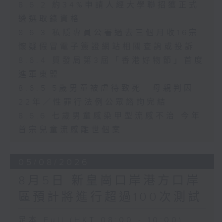
8.6.2 約34%申請人經大學聯招獲正式
遴選取錄資格
8.6.3 私隱專員公署過去三個月收16宗
懷疑假冒電子簽證網站相關查詢或投訴
8.6.4 貿發局第3屆「香港好物節」首度
進軍東盟
8.6.5 5歲男童被虐待致死 母親判囚
22年／性罪行法例公眾諮詢完結
8.6.6 七歲男童感染甲型流感不治 今年
首宗兒童流感離世個案
05/08/2026
8月5日 新皇崗口岸港方口岸
區預計將進行超過100次測試
足本 Full (HKT 08:00 - 10:00)