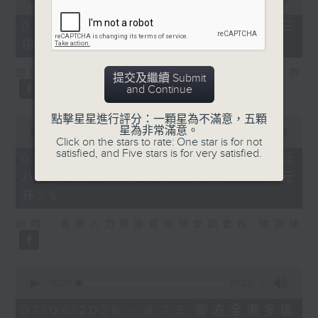
of
7
07/08/2026 - 8.7.3 申訴專員就三
minutes,
項圖書館服務展開主動調查
46
seconds
訪問：立法會議員、香港出版總會會長 李家駒
提交及繼續 Submit
and Continue
點擊星星進行評分：一顆星為不滿意，五顆
0
星為非常滿意。
seconds
00:00
08:25
Click on the stars to rate: One star is for not
of
satisfied, and Five stars is for very satisfied.
8
07/08/2026 - 8.7.4 教資會統計
minutes,
八大學士畢業生平均年薪達33.6萬元
25
seconds
升2%
訪問：香港人力資源管理學會副會長 陸國坤
0
seconds
00:00
06:18
of
6
07/08/2026 - 8.7.5 警方全港多區
minutes,