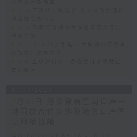
可助港升級轉型
8.3.3 三鐵賽失蹤男子 大美督對開海面
救起送院後不治
8.3.4 新修訂竹棚及金屬棚架安全守則
刊憲生效
8.3.5 「1823」引進AI大數據試行語音
辨識提升處理效率
8.3.6 土瓜灣街市一魚檔魚缸水樣驗出
霍亂弧菌
31/07/2026
7月31日 港深簽署皇崗口岸一
地兩檢合作安排及港方口岸區
使用權協議
足本 Full (HKT 08:00 - 10:00)