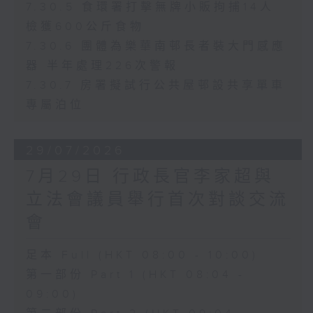
7.30.5 食環署打擊無牌小販拘捕14人
檢獲600公斤食物
7.30.6 團體為樂華南邨長者裝大門感應
器 半年處理226次警報
7.30.7 房署擬試行公共屋邨設共享單車
專屬泊位
29/07/2026
7月29日 行政長官李家超與
立法會議員舉行首次對談交流
會
足本 Full (HKT 08:00 - 10:00)
第一部份 Part 1 (HKT 08:04 -
09:00)