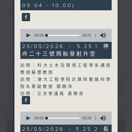
星期一至五
minutes,
09:04 - 10:00)
29
seconds
聲音更立體 意見更多元
更多...
「千禧年代」鼓勵聽眾及嘉賓作有觀點、有理
0
seconds
00:00
29:22
據的意見交流，藉此帶出更多新觀點、新意
of
見、新角度。透過時事速遞，每日早晨為廣大
29
25/05/2026 - 5.25.1 神
最新
LATEST
minutes,
聽眾提供最新資訊以迎接新的一天。
舟二十三號飛船發射升空
22
seconds
監製：林嘉瑜
訪問：科大土木及環境工程學系講座
07/08/2026
教授蘇慧教授
8月7日 立法會研究指本港居民
訪問：港大工程學院計算與數據科學
境外開支增訪港旅客消費跌/粵
院名譽副教授 鄒錦沛
訪問：立法會議員 黃錦良
港澳消委會合作 一站式處理投
訴 十月實施
0
0
seconds
00:00
1:37:51
seconds
00:00
09:29
of
of
1
07/08/2026 - 足本 Full (HKT
9
25/05/2026 - 5.25.2 長
hour,