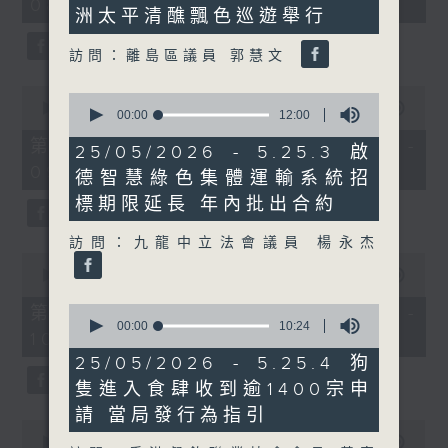
minutes,
08:00 - 10:00)
37
洲太平清醮飄色巡遊舉行
29
minutes,
seconds
51
seconds
訪問：離島區議員 郭慧文
0
0
seconds
00:00
50:50
seconds
00:00
12:00
of
of
50
第一部份 Part 1 (HKT 08:04 -
12
25/05/2026 - 5.25.3 啟
minutes,
minutes,
09:00)
50
德智慧綠色集體運輸系統招
0
seconds
seconds
標期限延長 年內批出合約
訪問：九龍中立法會議員 楊永杰
0
seconds
00:00
47:11
of
47
0
第二部份 Part 2 (HKT 09:04 -
minutes,
seconds
00:00
10:24
10:00)
11
of
seconds
10
25/05/2026 - 5.25.4 狗
minutes,
隻進入食肆收到逾1400宗申
24
seconds
請 當局發行為指引
0
seconds
00:00
29:37