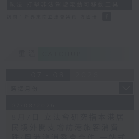
執法 打擊非法駕駛電動可移動工具
18
seconds
訪問：新界東南立法會議員 方國珊
重溫
CATCHUP
07 - 08
2026
07/08/2026
8月7日 立法會研究指本港居
民境外開支增訪港旅客消費
跌/粵港澳消委會合作 一站式