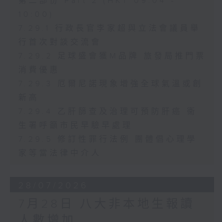
第二部份 Part 2 (HKT 09:04 -
10:00)
7.29.1 行政長官李家超與立法會議員舉
行首次對談交流會
7.29.2 足球盛會獲M品牌 旅發局推門票
消費優惠
7.29.3 厄爾尼諾現象增強全球氣溫或創
新高
7.29.4 乙肝篩查及治理可預防肝癌 衞
生署呼籲市民早驗早處理
7.29.5 修訂性罪行法例 團體倡心理學
家等當法律中介人
28/07/2026
7月28日 八大非本地生報讀
人數增加