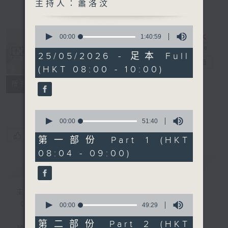
主持人：蕭洛汶
0
seconds
00:00
1:40:59
of
1
25/05/2026 - 足本 Full
hour,
千禧年代
電台直播
(HKT 08:00 - 10:00)
40
minutes,
特備網頁
PODCASTS
所有集數
59
seconds
FACEBOOK
0
seconds
00:00
51:40
of
您喜歡這個節目嗎?
51
第一部份 Part 1 (HKT
minutes,
08:04 - 09:00)
40
seconds
簡介
GIST
主持人：蕭洛汶
0
《千禧年代》
seconds
00:00
49:29
of
49
第二部份 Part 2 (HKT