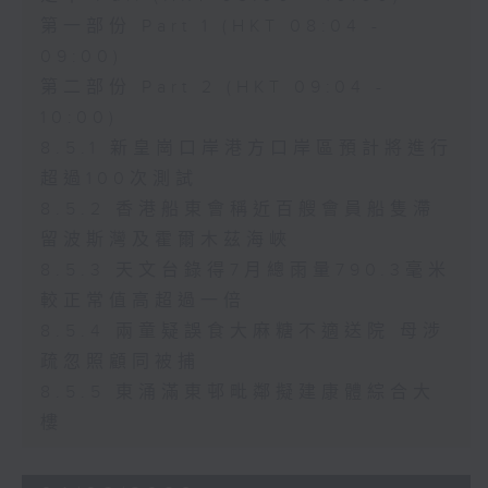
第一部份 Part 1 (HKT 08:04 -
09:00)
第二部份 Part 2 (HKT 09:04 -
10:00)
8.5.1 新皇崗口岸港方口岸區預計將進行
超過100次測試
8.5.2 香港船東會稱近百艘會員船隻滯
留波斯灣及霍爾木茲海峽
8.5.3 天文台錄得7月總雨量790.3毫米
較正常值高超過一倍
8.5.4 兩童疑誤食大麻糖不適送院 母涉
疏忽照顧同被捕
8.5.5 東涌滿東邨毗鄰擬建康體綜合大
樓