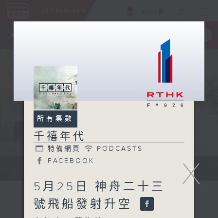
ENG
/
簡
×
全新 RTHK On The Go
取得
一手掌握 RTHK 電台、電視節目
所有集數
千禧年代
特備網頁
PODCASTS
X
FACEBOOK
有觀點、有理據的意見交流。
5月25日 神舟二十三
號飛船發射升空