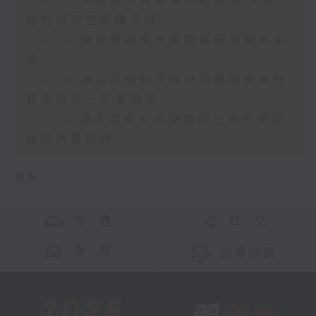
7.27.3 東鐵綫沿綫多個地點塌樹 太和
站附近架空電纜受損
7.27.4 預設醫療指示相關條例星期五生
效
7.27.5 酒店及賓館須提供防煙頭套本月
起生效設一年寬限期
7.27.6 港大首推社區藥劑師主導骨質疏
鬆症篩查服務
更多 ...
交 通
社 交
聯 絡
公眾回饋