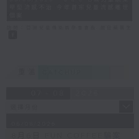
minutes,
甲型流感不治 今年首宗兒童流感離世
35
seconds
個案
訪問：亞洲兒童傳染病學會會長 關日華醫生
重溫
CATCHUP
07 - 08
2026
06/08/2026
8月6日 FUN COFFEE騙案