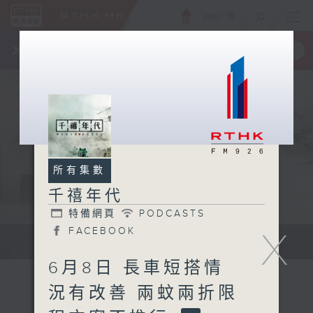
ENG
/
簡
×
全新 RTHK On The Go
取得
一手掌握 RTHK 電台、電視節目
所有集數
千禧年代
特備網頁
PODCASTS
FACEBOOK
X
有觀點、有理據的意見交流。
6月8日 長車短搭情
況有改善 兩蚊兩折限