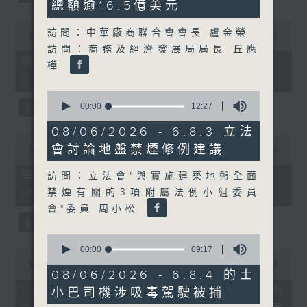
總額逾16.5億美元
0
訪問：中華廠商聯合會會長 盧金榮
seconds
00:00
50:40
of
訪問：商務及經濟發展局局長 丘應
50
第一部份 Part 1 (HKT 08:04 -
樺
minutes,
09:00)
40
seconds
0
seconds
00:00
12:27
of
12
08/06/2026 - 6.8.3 立法
minutes,
0
會討論地盤禁煙修例建議
27
seconds
00:00
47:07
seconds
of
47
第二部份 Part 2 (HKT 09:04 -
訪問：立法會"與實施建築地盤全面
minutes,
禁煙有關的3項附屬法例小組委員
10:00)
7
seconds
會"委員 周小松
0
seconds
00:00
09:17
0
of
seconds
00:00
16:03
9
08/06/2026 - 6.8.4 的士
of
minutes,
16
06/08/2026 - 8.6.1 FUN
小巴司機涉吸毒駕駛被捕
17
minutes,
seconds