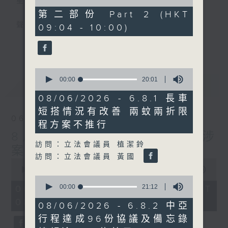
星期一至五
of
46
第二部份 Part 2 (HKT
minutes,
聲音更立體 意見更多元
09:04 - 10:00)
24
seconds
更多...
「千禧年代」鼓勵聽眾及嘉賓作有觀點、有理
據的意見交流，藉此帶出更多新觀點、新意
0
見、新角度。透過時事速遞，每日早晨為廣大
seconds
00:00
20:01
最新
LATEST
聽眾提供最新資訊以迎接新的一天。
of
20
08/06/2026 - 6.8.1 長車
minutes,
監製：林嘉瑜
短搭情況有改善 兩蚊兩折限
1
06/08/2026
second
程方案不推行
8月6日 FUN COFFEE騙案涉
訪問：立法會議員 植潔鈴
案總損失增至約1億400萬元
訪問：立法會議員 黃國
0
seconds
00:00
1:37:37
of
0
1
seconds
00:00
21:12
06/08/2026 - 足本 Full (HKT
hour,
of
08:00 - 10:00)
37
21
08/06/2026 - 6.8.2 中亞
minutes,
minutes,
行程達成96份協議及備忘錄
37
12
seconds
seconds