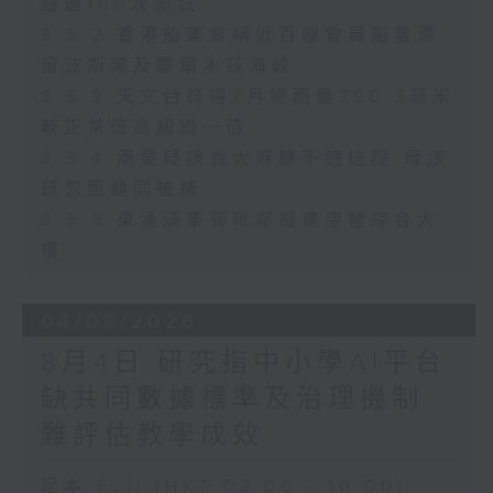
超過100次測試
8.5.2 香港船東會稱近百艘會員船隻滯
留波斯灣及霍爾木茲海峽
8.5.3 天文台錄得7月總雨量790.3毫米
較正常值高超過一倍
8.5.4 兩童疑誤食大麻糖不適送院 母涉
疏忽照顧同被捕
8.5.5 東涌滿東邨毗鄰擬建康體綜合大
樓
04/08/2026
8月4日 研究指中小學AI平台
缺共同數據標準及治理機制
難評估教學成效
足本 Full (HKT 08:00 - 10:00)