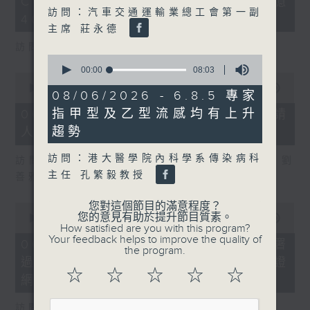
COFFEE騙案涉案總損失增至約1億
3
訪問：汽車交通運輸業總工會第一副
seconds
400萬元
主席 莊永德
訪問：立法會議員 吳傑莊
0
seconds
00:00
08:03
0
of
seconds
00:00
15:00
8
08/06/2026 - 6.8.5 專家
of
minutes,
15
指甲型及乙型流感均有上升
06/08/2026 - 8.6.2 約34%申請
3
minutes,
seconds
趨勢
人經大學聯招獲正式遴選取錄資格
0
seconds
訪問：港大醫學院內科學系傳染病科
訪問：香港中文大學入學及學生資助處處長 劉
主任 孔繁毅教授
善雅
您對這個節目的滿意程度？
0
您的意見有助於提升節目質素。
seconds
00:00
08:30
How satisfied are you with this program?
of
Your feedback helps to improve the quality of
8
06/08/2026 - 8.6.3 私隱專員公署
the program.
minutes,
過去三個月收16宗懷疑假冒電子簽證
30
☆
☆
☆
☆
☆
seconds
網站相關查詢或投訴
訪問：個人資料私隱專員 鍾麗玲