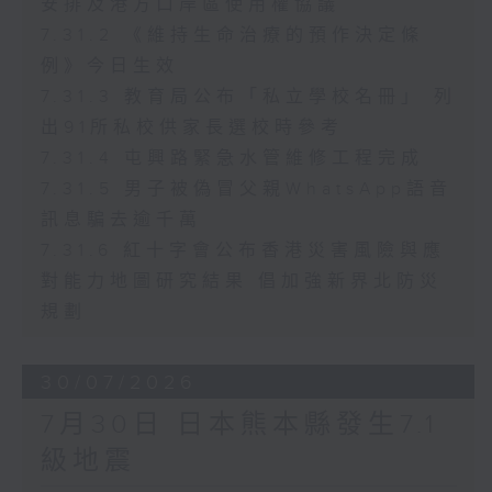
安排及港方口岸區使用權協議
7.31.2 《維持生命治療的預作決定條
例》今日生效
7.31.3 教育局公布「私立學校名冊」 列
出91所私校供家長選校時參考
7.31.4 屯興路緊急水管維修工程完成
7.31.5 男子被偽冒父親WhatsApp語音
訊息騙去逾千萬
7.31.6 紅十字會公布香港災害風險與應
對能力地圖研究結果 倡加強新界北防災
規劃
30/07/2026
7月30日 日本熊本縣發生7.1
級地震