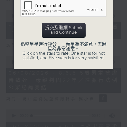
0
seconds
00:00
16:03
of
16
06/08/2026 - 8.6.4 貿發局第3屆
提交及繼續 Submit
minutes,
and Continue
「香港好物節」首度進軍東盟
3
seconds
點擊星星進行評分：一顆星為不滿意，五顆
訪問：香港貿易發展局副總裁 鍾永喜
星為非常滿意。
Click on the stars to rate: One star is for not
satisfied, and Five stars is for very satisfied.
0
seconds
00:00
14:11
of
14
06/08/2026 - 8.6.5 5歲男童被虐
minutes,
待致死 母親判囚22年／性罪行法例
11
seconds
公眾諮詢完結
訪問：防止虐待兒童會總幹事 婁小君
0
seconds
00:00
05:35
of
5
06/08/2026 - 8.6.6 七歲男童感染