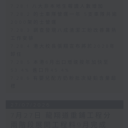
7.28.1 八大非本地生報讀人數增加
7.28.2 的士車隊營運一年 5支車隊共逾
2000架的士營運
7.28.3 調查發現八成清潔工盼改善暑熱
工作安排
7.28.4 港大校長張翔宣布將於2028年
卸任
7.28.5 本港6月出口增速按年加快至
53.4% 進口升45.4%
7.28.6 有嬰兒配方奶粉批次疑鉛含量超
標
27/07/2026
7月27日 龍翔道重鋪工程分
兩階段展開工程料9月完成