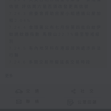
信號 評估周六是否須改發更高信號
7.24.3 房委會資助房屋小組通過公屋加
租2.04%
7.24.4 食環署公布七月份第四批白紋伊
蚊誘蚊器指數 馬鞍山22.7%達至警戒級
別
7.24.5 有內地牙科在港設諮詢處涉非法
行醫
7.24.6 多間交易所擬延長交易時段
更多 ...
交 通
社 交
聯 絡
公眾回饋