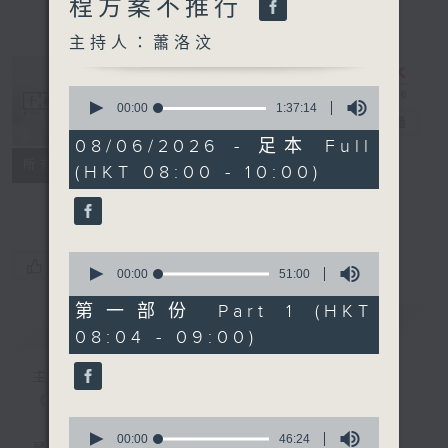
程方案不推行
主持人：蕭洛汶
0
seconds
00:00
1:37:14
千禧年代
電台直播
of
1
08/06/2026 - 足本 Full
hour,
特備網頁
PODCASTS
所有集數
(HKT 08:00 - 10:00)
37
minutes,
FACEBOOK
14
seconds
0
您喜歡這個節目嗎?
seconds
00:00
51:00
of
51
第一部份 Part 1 (HKT
minutes,
簡介
GIST
08:04 - 09:00)
0
seconds
主持人：蕭洛汶
《千禧年代》
0
seconds
00:00
46:24