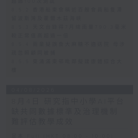
超過100次測試
8.5.2 香港船東會稱近百艘會員船隻滯
留波斯灣及霍爾木茲海峽
8.5.3 天文台錄得7月總雨量790.3毫米
較正常值高超過一倍
8.5.4 兩童疑誤食大麻糖不適送院 母涉
疏忽照顧同被捕
8.5.5 東涌滿東邨毗鄰擬建康體綜合大
樓
04/08/2026
8月4日 研究指中小學AI平台
缺共同數據標準及治理機制
難評估教學成效
足本 Full (HKT 08:00 - 10:00)