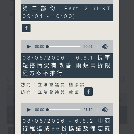
星期一至五
of
46
第二部份 Part 2 (HKT
minutes,
聲音更立體 意見更多元
09:04 - 10:00)
24
seconds
更多...
「千禧年代」鼓勵聽眾及嘉賓作有觀點、有理
據的意見交流，藉此帶出更多新觀點、新意
0
見、新角度。透過時事速遞，每日早晨為廣大
seconds
00:00
20:01
最新
LATEST
聽眾提供最新資訊以迎接新的一天。
of
20
08/06/2026 - 6.8.1 長車
minutes,
監製：林嘉瑜
短搭情況有改善 兩蚊兩折限
1
06/08/2026
second
程方案不推行
8月6日 FUN COFFEE騙案涉
訪問：立法會議員 植潔鈴
案總損失增至約1億400萬元
訪問：立法會議員 黃國
0
seconds
00:00
1:37:37
of
0
1
seconds
00:00
21:12
06/08/2026 - 足本 Full (HKT
hour,
of
08:00 - 10:00)
37
21
08/06/2026 - 6.8.2 中亞
minutes,
minutes,
行程達成96份協議及備忘錄
37
12
seconds
seconds