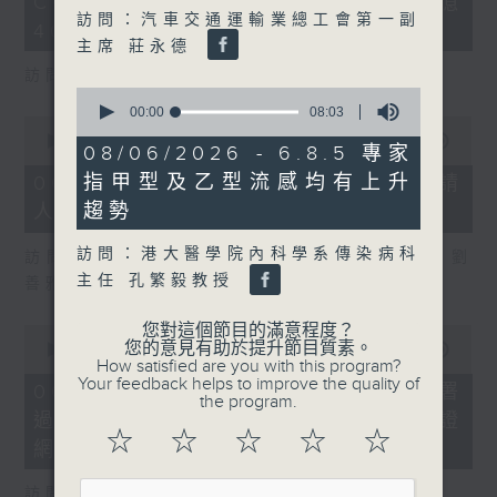
COFFEE騙案涉案總損失增至約1億
3
訪問：汽車交通運輸業總工會第一副
seconds
400萬元
主席 莊永德
訪問：立法會議員 吳傑莊
0
seconds
00:00
08:03
0
of
seconds
00:00
15:00
8
08/06/2026 - 6.8.5 專家
of
minutes,
15
指甲型及乙型流感均有上升
06/08/2026 - 8.6.2 約34%申請
3
minutes,
seconds
趨勢
人經大學聯招獲正式遴選取錄資格
0
seconds
訪問：港大醫學院內科學系傳染病科
訪問：香港中文大學入學及學生資助處處長 劉
主任 孔繁毅教授
善雅
您對這個節目的滿意程度？
0
您的意見有助於提升節目質素。
seconds
00:00
08:30
How satisfied are you with this program?
of
Your feedback helps to improve the quality of
8
06/08/2026 - 8.6.3 私隱專員公署
the program.
minutes,
過去三個月收16宗懷疑假冒電子簽證
30
☆
☆
☆
☆
☆
seconds
網站相關查詢或投訴
訪問：個人資料私隱專員 鍾麗玲