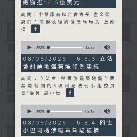
總額逾16.5億美元
0
訪問：中華廠商聯合會會長 盧金榮
seconds
00:00
50:40
of
訪問：商務及經濟發展局局長 丘應
50
第一部份 Part 1 (HKT 08:04 -
樺
minutes,
09:00)
40
seconds
0
seconds
00:00
12:27
of
12
08/06/2026 - 6.8.3 立法
minutes,
0
會討論地盤禁煙修例建議
27
seconds
00:00
47:07
seconds
of
47
第二部份 Part 2 (HKT 09:04 -
訪問：立法會"與實施建築地盤全面
minutes,
禁煙有關的3項附屬法例小組委員
10:00)
7
seconds
會"委員 周小松
0
seconds
00:00
09:17
0
of
seconds
00:00
16:03
9
08/06/2026 - 6.8.4 的士
of
minutes,
16
06/08/2026 - 8.6.1 FUN
小巴司機涉吸毒駕駛被捕
17
minutes,
seconds