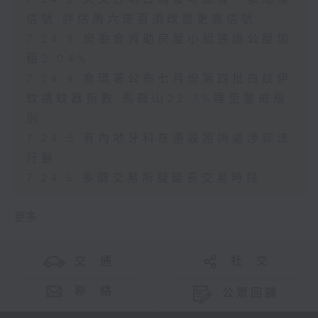
信號 評估周六是否須改發更高信號
7.24.3 房委會資助房屋小組通過公屋加
租2.04%
7.24.4 食環署公布七月份第四批白紋伊
蚊誘蚊器指數 馬鞍山22.7%達至警戒級
別
7.24.5 有內地牙科在港設諮詢處涉非法
行醫
7.24.6 多間交易所擬延長交易時段
更多 ...
交 通
社 交
聯 絡
公眾回饋