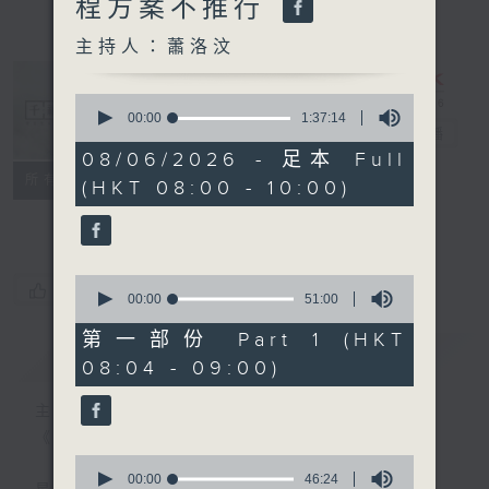
程方案不推行
主持人：蕭洛汶
0
seconds
00:00
1:37:14
千禧年代
電台直播
of
1
08/06/2026 - 足本 Full
hour,
特備網頁
PODCASTS
所有集數
(HKT 08:00 - 10:00)
37
minutes,
FACEBOOK
14
seconds
0
您喜歡這個節目嗎?
seconds
00:00
51:00
of
51
第一部份 Part 1 (HKT
minutes,
簡介
GIST
08:04 - 09:00)
0
seconds
主持人：蕭洛汶
《千禧年代》
0
seconds
00:00
46:24