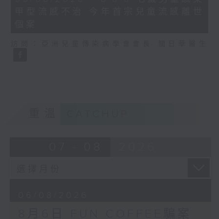
minutes,
甲型流感不治 今年首宗兒童流感離世
35
seconds
個案
訪問：亞洲兒童傳染病學會會長 關日華醫生
重溫
CATCHUP
07 - 08
2026
06/08/2026
8月6日 FUN COFFEE騙案