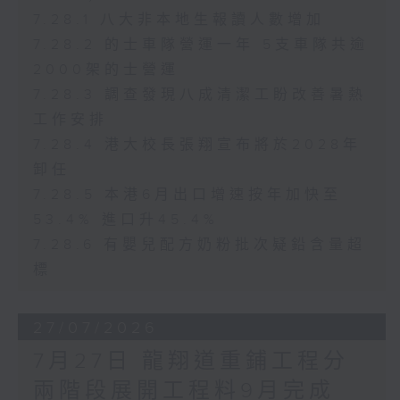
7.28.1 八大非本地生報讀人數增加
7.28.2 的士車隊營運一年 5支車隊共逾
2000架的士營運
7.28.3 調查發現八成清潔工盼改善暑熱
工作安排
7.28.4 港大校長張翔宣布將於2028年
卸任
7.28.5 本港6月出口增速按年加快至
53.4% 進口升45.4%
7.28.6 有嬰兒配方奶粉批次疑鉛含量超
標
27/07/2026
7月27日 龍翔道重鋪工程分
兩階段展開工程料9月完成