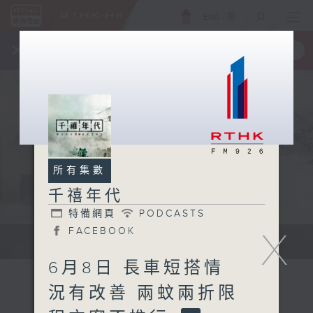
ENG
/
簡
×
全新 RTHK On The Go
取得
一手掌握 RTHK 電台、電視節目
所有集數
千禧年代
特備網頁
PODCASTS
FACEBOOK
X
有觀點、有理據的意見交流。
6月8日 長車短搭情
況有改善 兩蚊兩折限