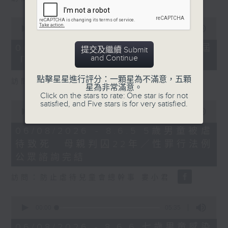
0
seconds
00:00
16:03
of
16
06/08/2026 - 8.6.4 貿發局第3屆
提交及繼續 Submit
minutes,
and Continue
「香港好物節」首度進軍東盟
3
seconds
點擊星星進行評分：一顆星為不滿意，五顆
訪問：香港貿易發展局副總裁 鍾永喜
星為非常滿意。
Click on the stars to rate: One star is for not
satisfied, and Five stars is for very satisfied.
0
seconds
00:00
14:11
of
14
06/08/2026 - 8.6.5 5歲男童被虐
minutes,
待致死 母親判囚22年／性罪行法例
11
seconds
公眾諮詢完結
訪問：防止虐待兒童會總幹事 婁小君
0
seconds
00:00
05:35
of
5
06/08/2026 - 8.6.6 七歲男童感染