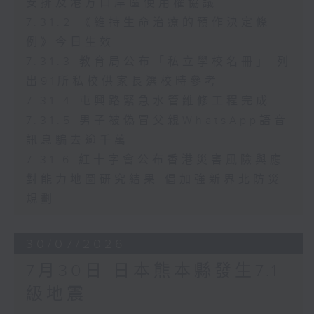
安排及港方口岸區使用權協議
7.31.2 《維持生命治療的預作決定條
例》今日生效
7.31.3 教育局公布「私立學校名冊」 列
出91所私校供家長選校時參考
7.31.4 屯興路緊急水管維修工程完成
7.31.5 男子被偽冒父親WhatsApp語音
訊息騙去逾千萬
7.31.6 紅十字會公布香港災害風險與應
對能力地圖研究結果 倡加強新界北防災
規劃
30/07/2026
7月30日 日本熊本縣發生7.1
級地震