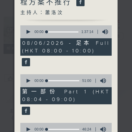
程方案不推行
主持人：蕭洛汶
0
seconds
00:00
1:37:14
千禧年代
電台直播
of
1
08/06/2026 - 足本 Full
hour,
特備網頁
PODCASTS
所有集數
(HKT 08:00 - 10:00)
37
minutes,
FACEBOOK
14
seconds
0
您喜歡這個節目嗎?
seconds
00:00
51:00
of
51
第一部份 Part 1 (HKT
minutes,
簡介
GIST
08:04 - 09:00)
0
seconds
主持人：蕭洛汶
《千禧年代》
0
seconds
00:00
46:24