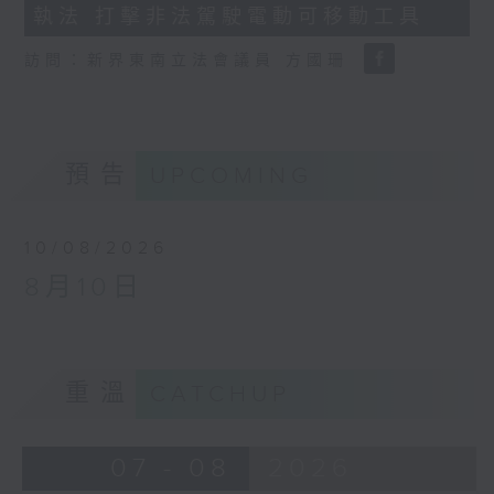
執法 打擊非法駕駛電動可移動工具
18
seconds
訪問：新界東南立法會議員 方國珊
預告
UPCOMING
10/08/2026
8月10日
重溫
CATCHUP
07 - 08
2026