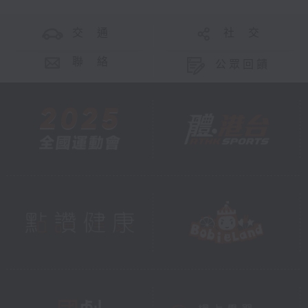
交 通
社 交
聯 絡
公眾回饋