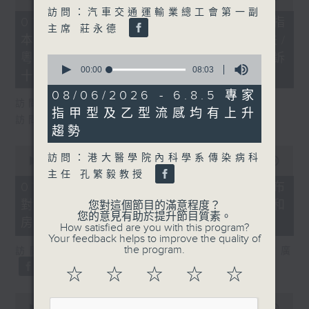
of
訪問：汽車交通運輸業總工會第一副
29
07/08/2026 - 8.7.1 立法會研究指
主席 莊永德
minutes,
本港居民境外開支增訪港旅客消費跌/
37
seconds
粵港澳消委會合作 一站式處理投訴
0
seconds
00:00
08:03
十月實施
of
8
08/06/2026 - 6.8.5 專家
minutes,
訪問：立法會議員 姚柏良
指甲型及乙型流感均有上升
3
訪問：立法會議員 陳凱欣
seconds
趨勢
0
訪問：港大醫學院內科學系傳染病科
seconds
00:00
15:34
of
主任 孔繁毅教授
15
07/08/2026 - 8.7.2 公屋聯會公布
minutes,
對政府制定香港首份五年規劃土地和
您對這個節目的滿意程度？
34
您的意見有助於提升節目質素。
seconds
房屋政策建議
How satisfied are you with this program?
Your feedback helps to improve the quality of
the program.
訪問：立法會議員、公屋聯會副主席 梁文廣
☆
☆
☆
☆
☆
0
seconds
00:00
07:46