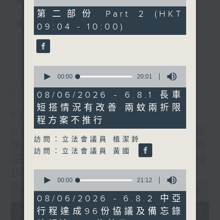
星期一至五
of
46
第二部份 Part 2 (HKT
minutes,
聲音更立體 意見更多元
09:04 - 10:00)
24
seconds
更多...
「千禧年代」鼓勵聽眾及嘉賓作有觀點、有理
據的意見交流，藉此帶出更多新觀點、新意
0
見、新角度。透過時事速遞，每日早晨為廣大
seconds
00:00
20:01
最新
LATEST
聽眾提供最新資訊以迎接新的一天。
of
20
08/06/2026 - 6.8.1 長車
minutes,
監製：林嘉瑜
短搭情況有改善 兩蚊兩折限
1
07/08/2026
second
程方案不推行
8月7日 立法會研究指本港居民
訪問：立法會議員 植潔鈴
境外開支增訪港旅客消費跌/粵
訪問：立法會議員 黃國
港澳消委會合作 一站式處理投
訴 十月實施
0
seconds
00:00
21:12
0
of
seconds
00:00
1:37:51
21
08/06/2026 - 6.8.2 中亞
of
minutes,
1
07/08/2026 - 足本 Full (HKT
行程達成96份協議及備忘錄
12
hour,
seconds