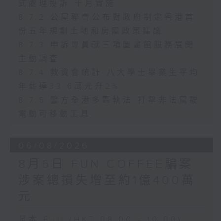
式處理投訴 十月實施
8.7.2 公屋聯會公布對政府制定香港首
份五年規劃土地和房屋政策建議
8.7.3 申訴專員就三項圖書館服務展開
主動調查
8.7.4 教資會統計 八大學士畢業生平均
年薪達33.6萬元升2%
8.7.5 警方全港多區執法 打擊非法駕駛
電動可移動工具
06/08/2026
8月6日 FUN COFFEE騙案
涉案總損失增至約1億400萬
元
足本 Full (HKT 08:00 - 10:00)