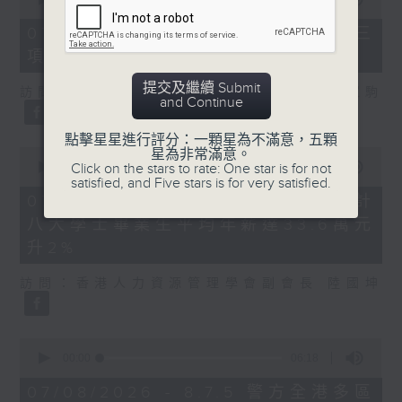
of
7
07/08/2026 - 8.7.3 申訴專員就三
minutes,
項圖書館服務展開主動調查
46
seconds
提交及繼續 Submit
訪問：立法會議員、香港出版總會會長 李家駒
and Continue
點擊星星進行評分：一顆星為不滿意，五顆
0
星為非常滿意。
seconds
Click on the stars to rate: One star is for not
00:00
08:25
of
satisfied, and Five stars is for very satisfied.
8
07/08/2026 - 8.7.4 教資會統計
minutes,
八大學士畢業生平均年薪達33.6萬元
25
seconds
升2%
訪問：香港人力資源管理學會副會長 陸國坤
0
seconds
00:00
06:18
of
6
07/08/2026 - 8.7.5 警方全港多區
minutes,