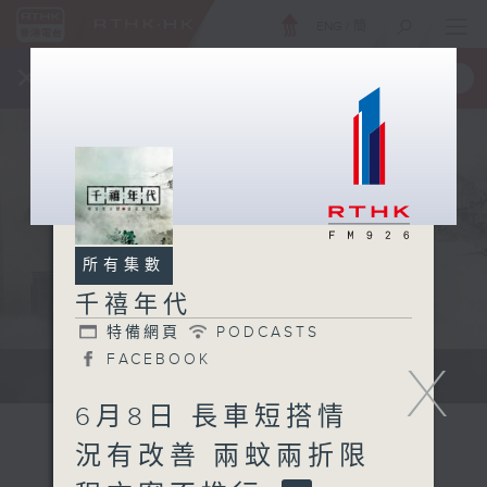
ENG
/
簡
×
全新 RTHK On The Go
取得
一手掌握 RTHK 電台、電視節目
所有集數
千禧年代
特備網頁
PODCASTS
FACEBOOK
X
有觀點、有理據的意見交流。
6月8日 長車短搭情
況有改善 兩蚊兩折限