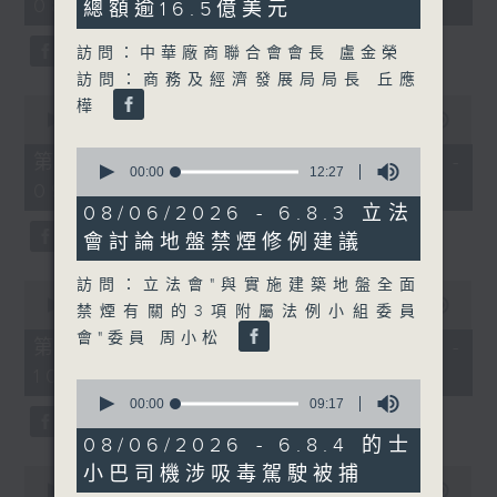
08:00 - 10:00)
37
總額逾16.5億美元
minutes,
51
訪問：中華廠商聯合會會長 盧金榮
seconds
訪問：商務及經濟發展局局長 丘應
0
樺
seconds
00:00
50:50
of
0
50
第一部份 Part 1 (HKT 08:04 -
seconds
00:00
12:27
minutes,
09:00)
of
50
12
seconds
08/06/2026 - 6.8.3 立法
minutes,
會討論地盤禁煙修例建議
27
seconds
訪問：立法會"與實施建築地盤全面
0
seconds
00:00
47:11
禁煙有關的3項附屬法例小組委員
of
會"委員 周小松
47
第二部份 Part 2 (HKT 09:04 -
minutes,
10:00)
11
0
seconds
seconds
00:00
09:17
of
9
08/06/2026 - 6.8.4 的士
minutes,
小巴司機涉吸毒駕駛被捕
0
17
seconds
00:00
29:37
seconds