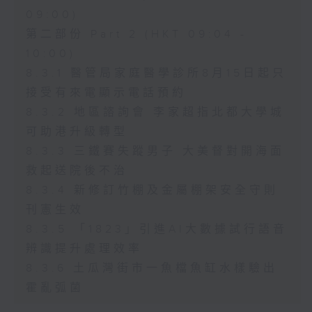
09:00)
第二部份 Part 2 (HKT 09:04 -
10:00)
8.3.1 醫管局家庭醫學診所8月15日起只
接受有來電顯示電話預約
8.3.2 地區諮詢會 李家超指北都大學城
可助港升級轉型
8.3.3 三鐵賽失蹤男子 大美督對開海面
救起送院後不治
8.3.4 新修訂竹棚及金屬棚架安全守則
刊憲生效
8.3.5 「1823」引進AI大數據試行語音
辨識提升處理效率
8.3.6 土瓜灣街市一魚檔魚缸水樣驗出
霍亂弧菌