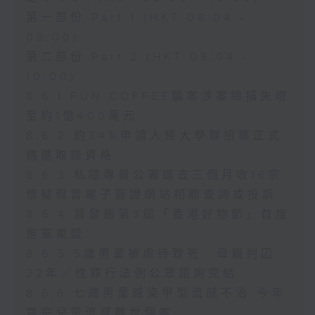
第一部份 Part 1 (HKT 08:04 -
09:00)
第二部份 Part 2 (HKT 09:04 -
10:00)
8.6.1 FUN COFFEE騙案涉案總損失增
至約1億400萬元
8.6.2 約34%申請人經大學聯招獲正式
遴選取錄資格
8.6.3 私隱專員公署過去三個月收16宗
懷疑假冒電子簽證網站相關查詢或投訴
8.6.4 貿發局第3屆「香港好物節」首度
進軍東盟
8.6.5 5歲男童被虐待致死 母親判囚
22年／性罪行法例公眾諮詢完結
8.6.6 七歲男童感染甲型流感不治 今年
首宗兒童流感離世個案