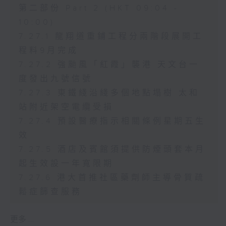
第二部份 Part 2 (HKT 09:04 -
10:00)
7.27.1 龍翔道重鋪工程分兩階段展開工
程料9月完成
7.27.2 強颱風「紅霞」襲港 天文台一
度發出九號信號
7.27.3 東鐵綫沿綫多個地點塌樹 太和
站附近架空電纜受損
7.27.4 預設醫療指示相關條例星期五生
效
7.27.5 酒店及賓館須提供防煙頭套本月
起生效設一年寬限期
7.27.6 港大首推社區藥劑師主導骨質疏
鬆症篩查服務
更多 ...