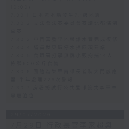
10:00)
7.30.1 日本熊本縣發生7.1級地震
7.30.2 立法會法案委員會審議北都條例
草案
7.30.3 屯門富發里地盤爆水管完成復修
7.30.4 議員就東區停水提四項建議
7.30.5 食環署打擊無牌小販拘捕14人
檢獲600公斤食物
7.30.6 團體為樂華南邨長者裝大門感應
器 半年處理226次警報
7.30.7 房署擬試行公共屋邨設共享單車
專屬泊位
29/07/2026
7月29日 行政長官李家超與