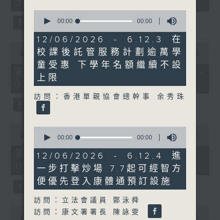
08:00 - 10:00)
0
seconds
00:00
00:00
of
0
12/06/2026 - 6.12.3 在
seconds
0
校課後託管服務計劃逾萬學
seconds
00:00
00:00
of
童受惠 下學年名額繼續不設
0
第一部份 Part 1 (HKT 08:04 -
上限
seconds
09:00)
訪問：香港單親協會總幹事 余秀珠
0
0
seconds
00:00
00:00
seconds
00:00
00:00
of
of
0
第二部份 Part 2 (HKT 09:04 -
0
12/06/2026 - 6.12.4 進
seconds
seconds
10:00)
一步打擊炒場 7.7起可經智方
便優先登入康體通預訂設施
訪問：立法會議員 鄭泳舜
0
訪問：康文署署長 陳詠雯
seconds
00:00
00:00