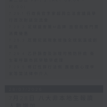
第二部份 Part 2 (HKT 09:04 -
10:00)
7.29.1 行政長官李家超與立法會議員舉
行首次對談交流會
7.29.2 足球盛會獲M品牌 旅發局推門票
消費優惠
7.29.3 厄爾尼諾現象增強全球氣溫或創
新高
7.29.4 乙肝篩查及治理可預防肝癌 衞
生署呼籲市民早驗早處理
7.29.5 修訂性罪行法例 團體倡心理學
家等當法律中介人
28/07/2026
7月28日 八大非本地生報讀
人數增加