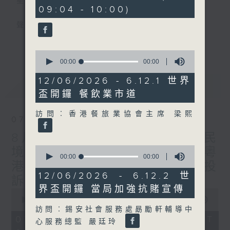
星期一至五
seconds
09:04 - 10:00)
聲音更立體 意見更多元
更多...
「千禧年代」鼓勵聽眾及嘉賓作有觀點、有理
0
seconds
00:00
00:00
據的意見交流，藉此帶出更多新觀點、新意
of
見、新角度。透過時事速遞，每日早晨為廣大
0
12/06/2026 - 6.12.1 世界
最新
LATEST
seconds
聽眾提供最新資訊以迎接新的一天。
盃開鑼 餐飲業市道
監製：林嘉瑜
訪問︰香港餐旅業協會主席 梁熙
07/08/2026
8月7日 立法會研究指本港居民
0
境外開支增訪港旅客消費跌/粵
seconds
00:00
00:00
港澳消委會合作 一站式處理投
of
0
12/06/2026 - 6.12.2 世
訴 十月實施
seconds
界盃開鑼 當局加強抗賭宣傳
0
seconds
00:00
00:00
of
訪問︰錫安社會服務處勗勵軒輔導中
0
07/08/2026 - 足本 Full (HKT
心服務總監 嚴廷玲
seconds