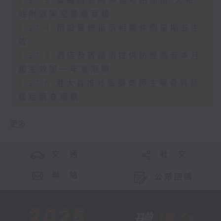
7.27.3 東鐵綫沿綫多個地點塌樹 太和
站附近架空電纜受損
7.27.4 預設醫療指示相關條例星期五生
效
7.27.5 酒店及賓館須提供防煙頭套本月
起生效設一年寬限期
7.27.6 港大首推社區藥劑師主導骨質疏
鬆症篩查服務
更多 ...
交 通
社 交
聯 絡
公眾回饋