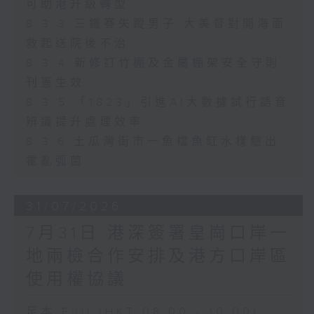
可助港升級轉型
8.3.3 三鐵賽失蹤男子 大美督對開海面
救起送院後不治
8.3.4 新修訂竹棚及金屬棚架安全守則
刊憲生效
8.3.5 「1823」引進AI大數據試行語音
辨識提升處理效率
8.3.6 土瓜灣街市一魚檔魚缸水樣驗出
霍亂弧菌
31/07/2026
7月31日 港深簽署皇崗口岸一
地兩檢合作安排及港方口岸區
使用權協議
足本 Full (HKT 08:00 - 10:00)