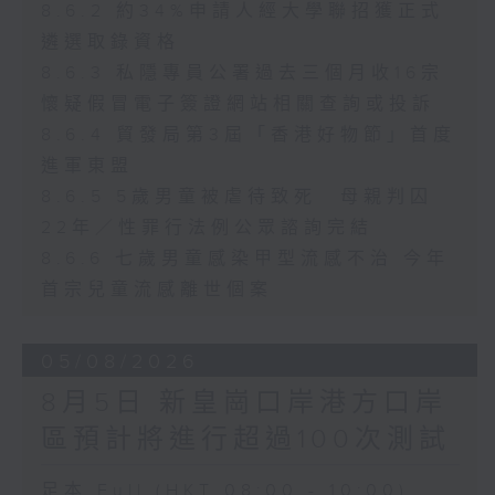
8.6.2 約34%申請人經大學聯招獲正式
遴選取錄資格
8.6.3 私隱專員公署過去三個月收16宗
懷疑假冒電子簽證網站相關查詢或投訴
8.6.4 貿發局第3屆「香港好物節」首度
進軍東盟
8.6.5 5歲男童被虐待致死 母親判囚
22年／性罪行法例公眾諮詢完結
8.6.6 七歲男童感染甲型流感不治 今年
首宗兒童流感離世個案
05/08/2026
8月5日 新皇崗口岸港方口岸
區預計將進行超過100次測試
足本 Full (HKT 08:00 - 10:00)