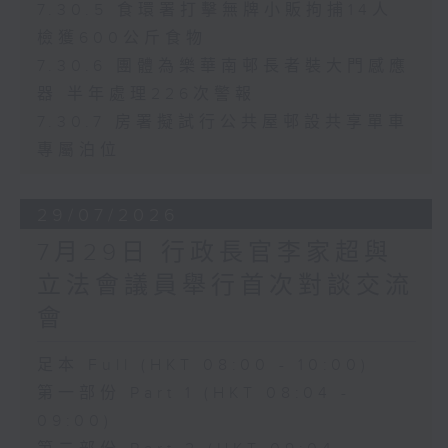
7.30.5 食環署打擊無牌小販拘捕14人
檢獲600公斤食物
7.30.6 團體為樂華南邨長者裝大門感應
器 半年處理226次警報
7.30.7 房署擬試行公共屋邨設共享單車
專屬泊位
29/07/2026
7月29日 行政長官李家超與
立法會議員舉行首次對談交流
會
足本 Full (HKT 08:00 - 10:00)
第一部份 Part 1 (HKT 08:04 -
09:00)