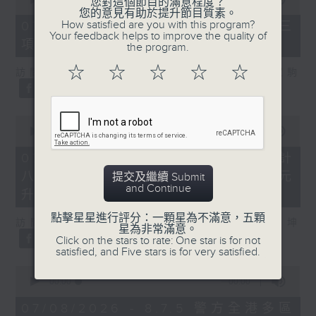
您對這個節目的滿意程度？
of
您的意見有助於提升節目質素。
0
How satisfied are you with this program?
07/08/2026 - 8.7.3 申訴專員就三
seconds
Your feedback helps to improve the quality of
項圖書館服務展開主動調查
the program.
☆
☆
☆
☆
☆
訪問：立法會議員、香港出版總會會長 李家駒
0
seconds
00:00
00:00
of
0
07/08/2026 - 8.7.4 教資會統計
seconds
八大學士畢業生平均年薪達33.6萬元
提交及繼續 Submit
and Continue
升2%
點擊星星進行評分：一顆星為不滿意，五顆
訪問：香港人力資源管理學會副會長 陸國坤
星為非常滿意。
Click on the stars to rate: One star is for not
satisfied, and Five stars is for very satisfied.
0
seconds
00:00
00:00
of
0
07/08/2026 - 8.7.5 警方全港多區
seconds