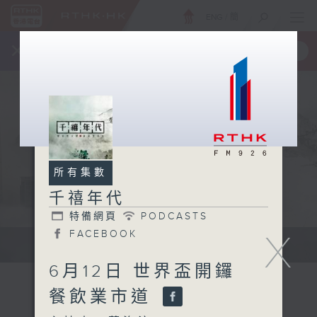
ENG
/
簡
×
全新 RTHK On The Go
取得
一手掌握 RTHK 電台、電視節目
所有集數
千禧年代
特備網頁
PODCASTS
X
FACEBOOK
有觀點、有理據的意見交流。
6月12日 世界盃開鑼
餐飲業市道