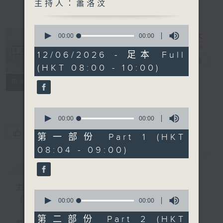
主持人：蕭洛汶
0
seconds
00:00
00:00
of
0
12/06/2026 - 足本 Full
seconds
千禧年代
電台直播
(HKT 08:00 - 10:00)
特備網頁
PODCASTS
所有集數
FACEBOOK
0
seconds
00:00
00:00
of
您喜歡這個節目嗎?
0
第一部份 Part 1 (HKT
seconds
08:04 - 09:00)
簡介
GIST
主持人：蕭洛汶
0
《千禧年代》
seconds
00:00
00:00
of
0
第二部份 Part 2 (HKT