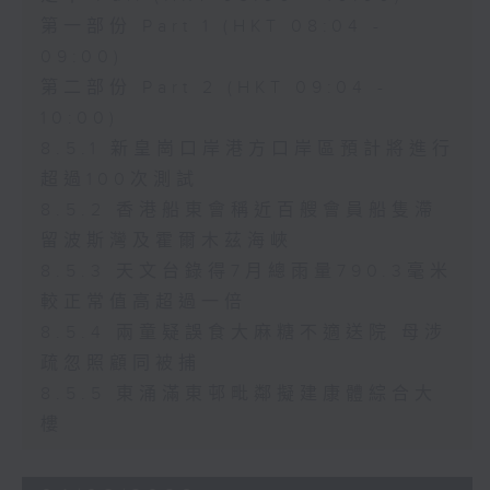
第一部份 Part 1 (HKT 08:04 -
09:00)
第二部份 Part 2 (HKT 09:04 -
10:00)
8.5.1 新皇崗口岸港方口岸區預計將進行
超過100次測試
8.5.2 香港船東會稱近百艘會員船隻滯
留波斯灣及霍爾木茲海峽
8.5.3 天文台錄得7月總雨量790.3毫米
較正常值高超過一倍
8.5.4 兩童疑誤食大麻糖不適送院 母涉
疏忽照顧同被捕
8.5.5 東涌滿東邨毗鄰擬建康體綜合大
樓