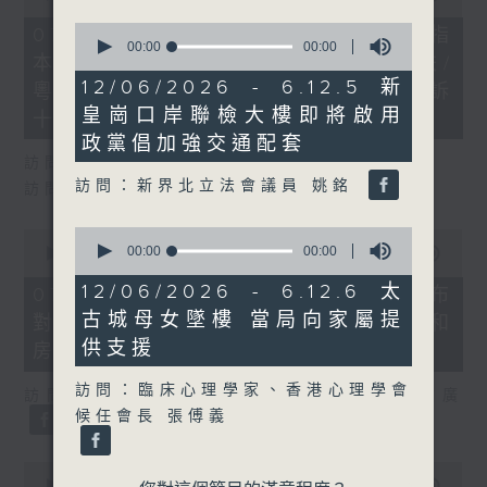
of
0
0
07/08/2026 - 8.7.1 立法會研究指
seconds
seconds
00:00
00:00
本港居民境外開支增訪港旅客消費跌/
of
0
12/06/2026 - 6.12.5 新
粵港澳消委會合作 一站式處理投訴
seconds
皇崗口岸聯檢大樓即將啟用
十月實施
政黨倡加強交通配套
訪問：立法會議員 姚柏良
訪問：新界北立法會議員 姚銘
訪問：立法會議員 陳凱欣
0
0
seconds
00:00
00:00
seconds
00:00
00:00
of
of
0
0
12/06/2026 - 6.12.6 太
07/08/2026 - 8.7.2 公屋聯會公布
seconds
seconds
古城母女墜樓 當局向家屬提
對政府制定香港首份五年規劃土地和
供支援
房屋政策建議
訪問：臨床心理學家、香港心理學會
訪問：立法會議員、公屋聯會副主席 梁文廣
候任會長 張傅義
0
seconds
00:00
00:00