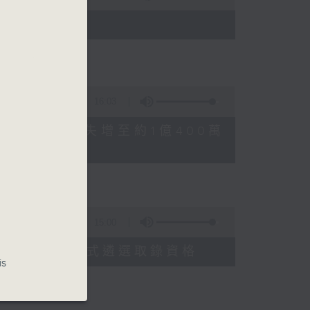
)
16:03
FFEE騙案涉案總損失增至約1億400萬
15:00
申請人經大學聯招獲正式遴選取錄資格
is
善雅