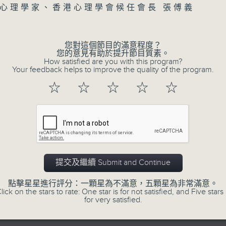
of
Volume
心理學家、香港心理學會候任會長 張傅義
47
第二部份 Part 2 (HKT 09:04 - 10:00
minutes,
7
seconds
Volume
您對這個節目的滿意程度？
90%
您的意見有助於提升節目質素。
How satisfied are you with this program?
0
Your feedback helps to improve the quality of the program.
seconds
00:00
of
☆
☆
☆
☆
☆
16
06/08/2026 - 8.6.1 FUN CO
minutes,
3
元
seconds
Volume
90%
訪問：立法會議員 吳傑莊
0
提交及繼續 Submit and Continue
seconds
00:00
of
15
06/08/2026 - 8.6.2 約34%
點擊星星進行評分：一顆星為不滿意，五顆星為非常滿意。
minutes,
lick on the stars to rate: One star is for not satisfied, and Five stars 
0
for very satisfied.
seconds
Volume
訪問：香港中文大學入學及學生資助處處長 劉
90%