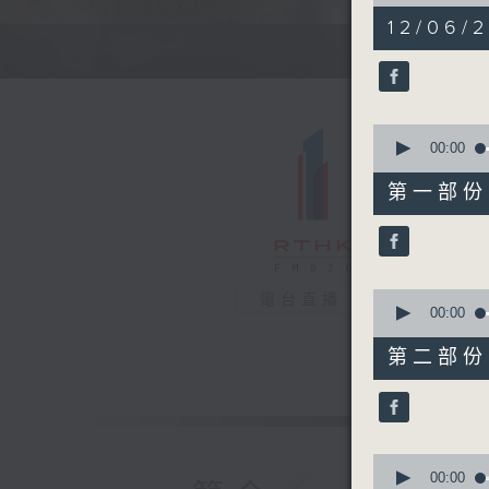
of
1
12/06/
hour,
34
minutes,
48
seconds
90%
0
seconds
00:00
of
48
第一部份 P
minutes,
30
seconds
90%
0
電台直播
seconds
00:00
of
46
第二部份 P
minutes,
27
seconds
90%
0
seconds
00:00