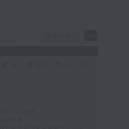
涉案總損失增至約1億400萬
約1億400萬元
選取錄資格
懷疑假冒電子簽證網站相關查詢或投