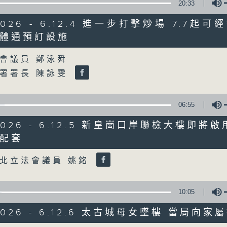
20:33
/2026 - 6.12.4 進一步打擊炒場 7.7起
06/08/2026
體通預訂設施
Volume
8月6日 FUN COFFEE騙案涉
會議員 鄭泳舜
0
seconds
00:00
署署長 陳詠雯
of
1
06/08/2026 - 足本 Full (HKT 08:00
hour,
37
06:55
minutes,
37
/2026 - 6.12.5 新皇崗口岸聯檢大樓即將
seconds
Volume
90%
配套
0
Volume
seconds
00:00
of
北立法會議員 姚銘
50
第一部份 Part 1 (HKT 08:04 - 09:00
minutes,
40
seconds
Volume
10:05
90%
/2026 - 6.12.6 太古城母女墜樓 當局向
0
seconds
00:00