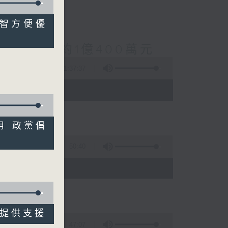
可經智方便優
案總損失增至約1億400萬元
1:37:37
 - 10:00)
啟用 政黨倡
50:40
)
家屬提供支援
47:07