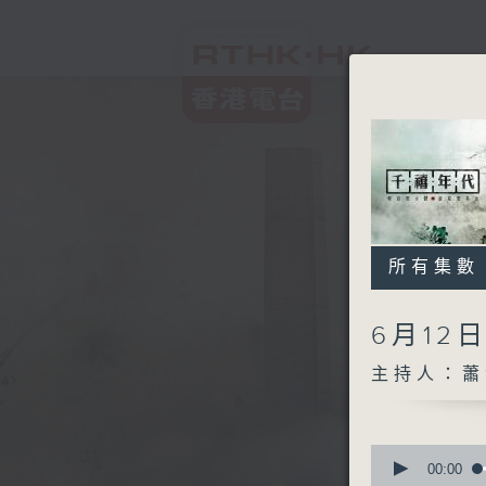
所有集數
6月12
主持人：蕭
0
seconds
00:00