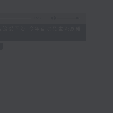
05:35
感染甲型流感不治 今年首宗兒童流感離