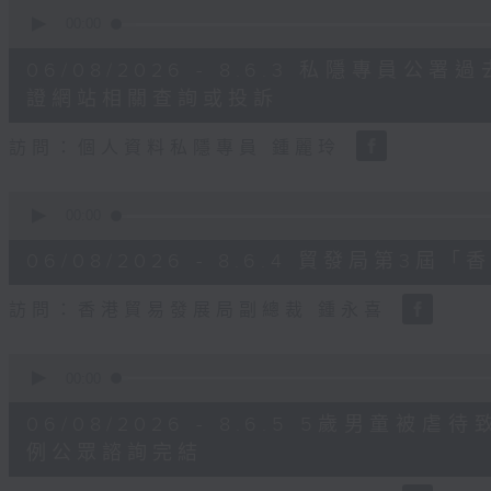
0
seconds
00:00
of
8
06/08/2026 - 8.6.3 私隱專員
minutes,
30
證網站相關查詢或投訴
seconds
Volume
90%
訪問：個人資料私隱專員 鍾麗玲
0
seconds
00:00
of
16
06/08/2026 - 8.6.4 貿發局第
minutes,
3
seconds
Volume
訪問：香港貿易發展局副總裁 鍾永喜
90%
0
seconds
00:00
of
14
06/08/2026 - 8.6.5 5歲男童
minutes,
11
例公眾諮詢完結
seconds
Volume
90%