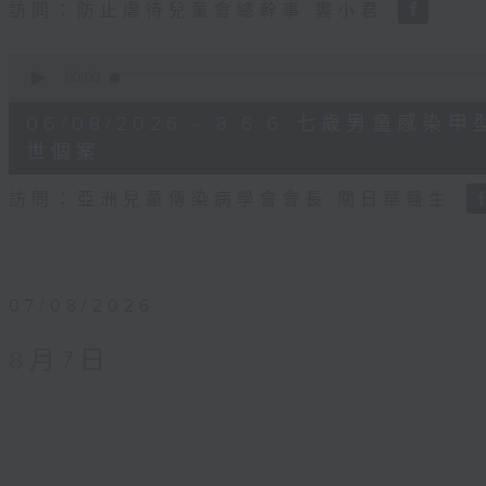
訪問：防止虐待兒童會總幹事 婁小君
0
seconds
00:00
of
5
06/08/2026 - 8.6.6 七歲男童
minutes,
35
世個案
seconds
Volume
90%
訪問：亞洲兒童傳染病學會會長 關日華醫生
07/08/2026
8月7日