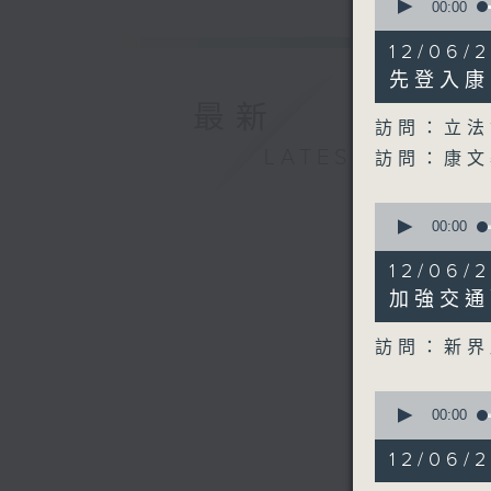
seconds
00:00
of
20
12/06
minutes,
33
先登入康
seconds
最新
90%
訪問：立法
LATEST
訪問：康文
0
seconds
00:00
of
6
12/06
minutes,
55
加強交通
seconds
90%
訪問：新界
0
seconds
00:00
of
10
12/06
minutes,
5