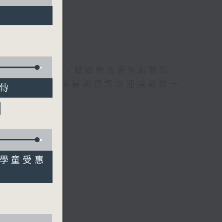
理據的意見交流，藉此帶出更多新觀點、
為廣大聽眾提供最新資訊以迎接新的一
宣傳
逾萬學童受惠