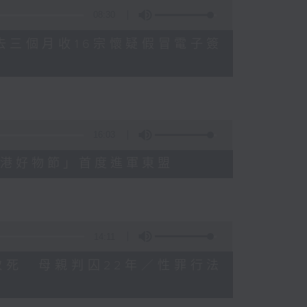
08:30
公署過去三個月收16宗懷疑假冒電子簽
16:03
3屆「香港好物節」首度進軍東盟
14:11
被虐待致死 母親判囚22年／性罪行法