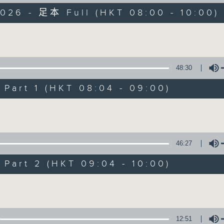
2026 - 足本 Full (HKT 08:00 - 10:00)
有觀點、有理據的意見交流。
Volume
48:30
art 1 (HKT 08:04 - 09:00)
千禧年代
Volume
特備網頁
PODCASTS
所有集數
46:27
您喜歡這個節目嗎?
art 2 (HKT 09:04 - 10:00)
Volume
主持人：蕭洛汶
《千禧年代》
12:51