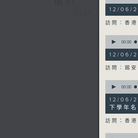
簡介
of
12
12/06
minutes,
GIST
51
seconds
訪問︰香港
90%
0
seconds
00:00
of
10
12/06
minutes,
40
seconds
訪問︰錫安
90%
0
seconds
00:00
of
8
12/06
minutes,
17
下學年名
seconds
90%
訪問：香港
0