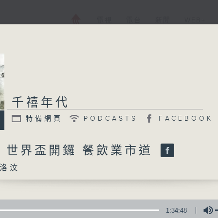
電視
電台
新聞
WEB+
千禧年代
特備網頁
PODCASTS
FACEBOOK
日 世界盃開鑼 餐飲業市道
洛汶
1:34:48