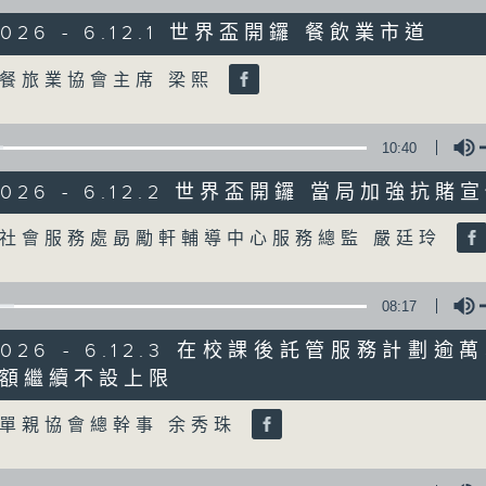
/2026 - 6.12.1 世界盃開鑼 餐飲業市道
星期一至五
Volume
餐旅業協會主席 梁熙
聲音更立體 意見更多元
10:40
「千禧年代」鼓勵聽眾及嘉賓作有觀點、有
新意見、新角度。透過時事速遞，每日早晨
/2026 - 6.12.2 世界盃開鑼 當局加強抗賭
天。
Volume
社會服務處勗勵軒輔導中心服務總監 嚴廷玲
監製：林嘉瑜
08:17
/2026 - 6.12.3 在校課後託管服務計劃
額繼續不設上限
Volume
單親協會總幹事 余秀珠