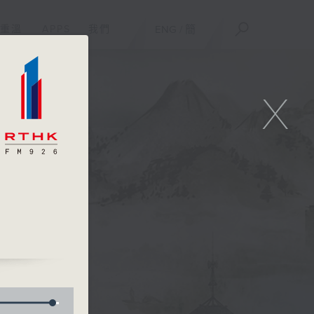
重溫
APPS
我們
ENG
/
簡
X