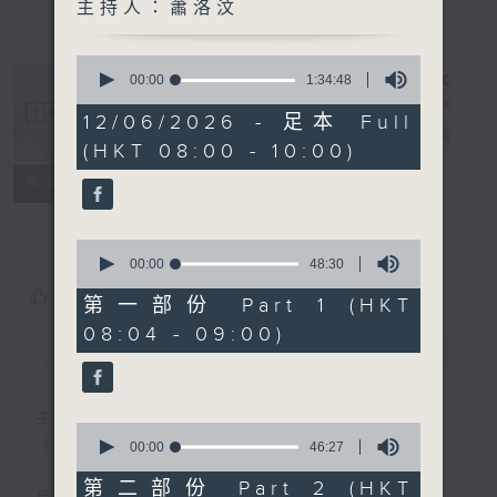
主持人：蕭洛汶
0
seconds
00:00
1:34:48
of
1
12/06/2026 - 足本 Full
hour,
千禧年代
電台直播
(HKT 08:00 - 10:00)
34
minutes,
特備網頁
PODCASTS
所有集數
48
seconds
FACEBOOK
0
seconds
00:00
48:30
of
您喜歡這個節目嗎?
48
第一部份 Part 1 (HKT
minutes,
08:04 - 09:00)
30
seconds
簡介
GIST
主持人：蕭洛汶
0
《千禧年代》
seconds
00:00
46:27
of
46
第二部份 Part 2 (HKT