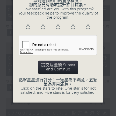
您對這個節目的滿意程度？
of
您的意見有助於提升節目質素。
7
How satisfied are you with this program?
07/08/2026 - 8.7.3 申訴專員就三
minutes,
Your feedback helps to improve the quality of
項圖書館服務展開主動調查
46
the program.
seconds
☆
☆
☆
☆
☆
訪問：立法會議員、香港出版總會會長 李家駒
0
seconds
00:00
08:25
of
8
07/08/2026 - 8.7.4 教資會統計
minutes,
八大學士畢業生平均年薪達33.6萬元
25
提交及繼續 Submit
seconds
and Continue
升2%
點擊星星進行評分：一顆星為不滿意，五顆
訪問：香港人力資源管理學會副會長 陸國坤
星為非常滿意。
Click on the stars to rate: One star is for not
satisfied, and Five stars is for very satisfied.
0
seconds
00:00
06:18
of
6
07/08/2026 - 8.7.5 警方全港多區
minutes,