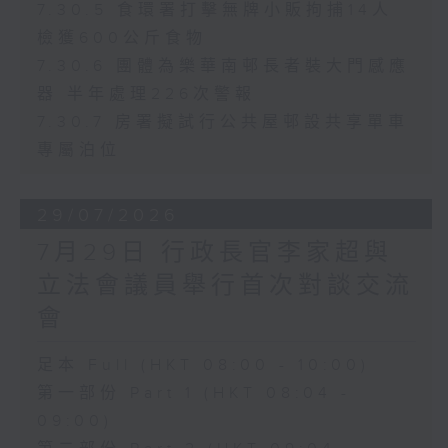
7.30.5 食環署打擊無牌小販拘捕14人
檢獲600公斤食物
7.30.6 團體為樂華南邨長者裝大門感應
器 半年處理226次警報
7.30.7 房署擬試行公共屋邨設共享單車
專屬泊位
29/07/2026
7月29日 行政長官李家超與
立法會議員舉行首次對談交流
會
足本 Full (HKT 08:00 - 10:00)
第一部份 Part 1 (HKT 08:04 -
09:00)