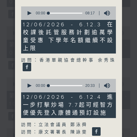
08:04 - 10:00)
51
minutes,
0
59
seconds
00:00
08:17
seconds
of
8
12/06/2026 - 6.12.3 在
minutes,
0
校課後託管服務計劃逾萬學
17
seconds
00:00
56:10
seconds
of
童受惠 下學年名額繼續不設
56
第一部份 Part 1 (HKT 08:04 -
上限
minutes,
09:00)
10
seconds
訪問：香港單親協會總幹事 余秀珠
0
0
seconds
00:00
56:09
seconds
00:00
20:33
of
of
56
第二部份 Part 2 (HKT 09:04 -
20
12/06/2026 - 6.12.4 進
minutes,
minutes,
10:00)
9
一步打擊炒場 7.7起可經智方
33
seconds
seconds
便優先登入康體通預訂設施
訪問：立法會議員 鄭泳舜
0
訪問：康文署署長 陳詠雯
seconds
00:00
29:37