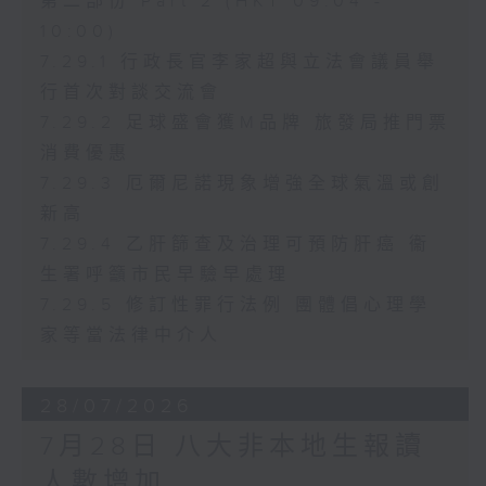
第二部份 Part 2 (HKT 09:04 -
10:00)
7.29.1 行政長官李家超與立法會議員舉
行首次對談交流會
7.29.2 足球盛會獲M品牌 旅發局推門票
消費優惠
7.29.3 厄爾尼諾現象增強全球氣溫或創
新高
7.29.4 乙肝篩查及治理可預防肝癌 衞
生署呼籲市民早驗早處理
7.29.5 修訂性罪行法例 團體倡心理學
家等當法律中介人
28/07/2026
7月28日 八大非本地生報讀
人數增加