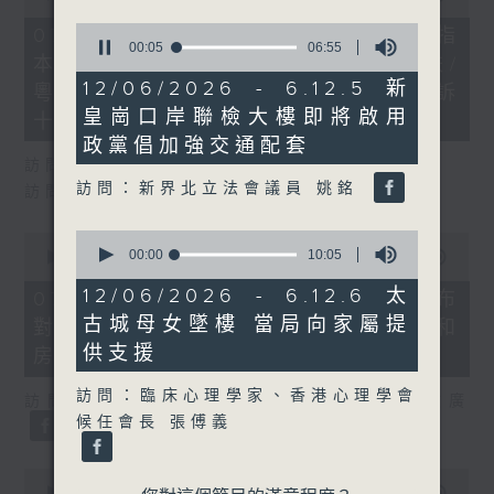
of
29
0
07/08/2026 - 8.7.1 立法會研究指
minutes,
seconds
00:06
06:55
本港居民境外開支增訪港旅客消費跌/
37
of
seconds
6
12/06/2026 - 6.12.5 新
粵港澳消委會合作 一站式處理投訴
minutes,
皇崗口岸聯檢大樓即將啟用
55
十月實施
seconds
政黨倡加強交通配套
訪問：立法會議員 姚柏良
訪問：新界北立法會議員 姚銘
訪問：立法會議員 陳凱欣
0
0
seconds
00:00
10:05
seconds
00:00
15:34
of
of
10
15
12/06/2026 - 6.12.6 太
07/08/2026 - 8.7.2 公屋聯會公布
minutes,
minutes,
古城母女墜樓 當局向家屬提
5
對政府制定香港首份五年規劃土地和
34
seconds
seconds
供支援
房屋政策建議
訪問：臨床心理學家、香港心理學會
訪問：立法會議員、公屋聯會副主席 梁文廣
候任會長 張傅義
0
seconds
00:00
07:46