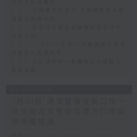
可助港升級轉型
8.3.3 三鐵賽失蹤男子 大美督對開海面
救起送院後不治
8.3.4 新修訂竹棚及金屬棚架安全守則
刊憲生效
8.3.5 「1823」引進AI大數據試行語音
辨識提升處理效率
8.3.6 土瓜灣街市一魚檔魚缸水樣驗出
霍亂弧菌
31/07/2026
7月31日 港深簽署皇崗口岸一
地兩檢合作安排及港方口岸區
使用權協議
足本 Full (HKT 08:00 - 10:00)