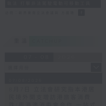
執法 打擊非法駕駛電動可移動工具
18
seconds
訪問：新界東南立法會議員 方國珊
重溫
CATCHUP
07 - 08
2026
07/08/2026
8月7日 立法會研究指本港居
民境外開支增訪港旅客消費
跌/粵港澳消委會合作 一站式