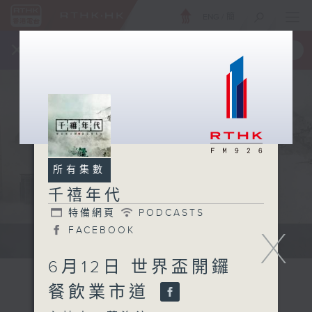
ENG
/
簡
×
全新 RTHK On The Go
取得
一手掌握 RTHK 電台、電視節目
所有集數
千禧年代
特備網頁
PODCASTS
X
FACEBOOK
有觀點、有理據的意見交流。
6月12日 世界盃開鑼
餐飲業市道