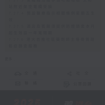
7.27.3 東鐵綫沿綫多個地點塌樹 太和
站附近架空電纜受損
7.27.4 預設醫療指示相關條例星期五生
效
7.27.5 酒店及賓館須提供防煙頭套本月
起生效設一年寬限期
7.27.6 港大首推社區藥劑師主導骨質疏
鬆症篩查服務
更多 ...
交 通
社 交
聯 絡
公眾回饋