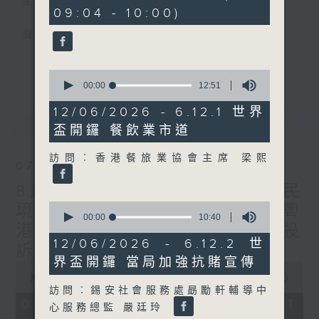
星期一至五
minutes,
09:04 - 10:00)
27
seconds
聲音更立體 意見更多元
更多...
「千禧年代」鼓勵聽眾及嘉賓作有觀點、有理
0
seconds
00:00
12:51
據的意見交流，藉此帶出更多新觀點、新意
of
見、新角度。透過時事速遞，每日早晨為廣大
12
12/06/2026 - 6.12.1 世界
最新
LATEST
minutes,
聽眾提供最新資訊以迎接新的一天。
盃開鑼 餐飲業市道
51
seconds
監製：林嘉瑜
訪問︰香港餐旅業協會主席 梁熙
07/08/2026
8月7日 立法會研究指本港居民
0
境外開支增訪港旅客消費跌/粵
seconds
00:00
10:40
港澳消委會合作 一站式處理投
of
10
12/06/2026 - 6.12.2 世
訴 十月實施
minutes,
界盃開鑼 當局加強抗賭宣傳
40
0
seconds
seconds
00:00
1:51:59
of
訪問︰錫安社會服務處勗勵軒輔導中
1
07/08/2026 - 足本 Full (HKT
心服務總監 嚴廷玲
hour,