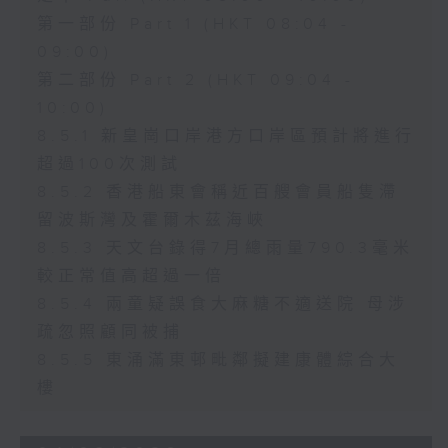
第一部份 Part 1 (HKT 08:04 -
09:00)
第二部份 Part 2 (HKT 09:04 -
10:00)
8.5.1 新皇崗口岸港方口岸區預計將進行
超過100次測試
8.5.2 香港船東會稱近百艘會員船隻滯
留波斯灣及霍爾木茲海峽
8.5.3 天文台錄得7月總雨量790.3毫米
較正常值高超過一倍
8.5.4 兩童疑誤食大麻糖不適送院 母涉
疏忽照顧同被捕
8.5.5 東涌滿東邨毗鄰擬建康體綜合大
樓