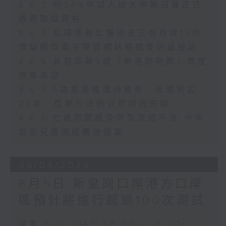
8.6.2 約34%申請人經大學聯招獲正式
遴選取錄資格
8.6.3 私隱專員公署過去三個月收16宗
懷疑假冒電子簽證網站相關查詢或投訴
8.6.4 貿發局第3屆「香港好物節」首度
進軍東盟
8.6.5 5歲男童被虐待致死 母親判囚
22年／性罪行法例公眾諮詢完結
8.6.6 七歲男童感染甲型流感不治 今年
首宗兒童流感離世個案
05/08/2026
8月5日 新皇崗口岸港方口岸
區預計將進行超過100次測試
足本 Full (HKT 08:00 - 10:00)