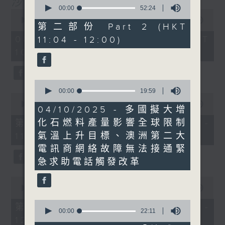
沙地聯手美國加入中東戰事
0
seconds
00:00
52:24
0
of
seconds
00:00
1:14:27
52
第二部份 Part 2 (HKT
of
minutes,
1
08/08/2026 - 足本 Full (HKT
11:04 - 12:00)
24
hour,
seconds
10:30 - 12:00)
14
minutes,
27
seconds
0
seconds
00:00
19:59
0
of
seconds
00:00
23:30
19
04/10/2025 - 多國擬大增
of
minutes,
23
化石燃料產量影響全球限制
第一部份 Part 1 (HKT 10:30 -
59
minutes,
seconds
氣溫上升目標、澳洲第二大
11:00)
30
seconds
電訊商網絡故障無法接通緊
急求助電話觸發改革
0
seconds
00:00
51:07
of
0
51
第二部份 Part 2 (HKT 11:04 -
seconds
00:00
22:11
minutes,
12:00)
of
7