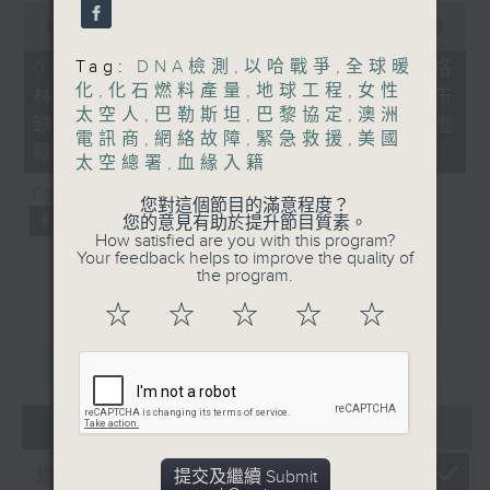
0
seconds
00:00
21:40
of
21
08/08/2026 - 韓國男團BTS不滿格
Tag:
DNA檢測
,
以哈戰爭
,
全球暖
minutes,
化
,
化石燃料產量
,
地球工程
,
女性
林美獎將音樂按地區或語言分類宣布
40
seconds
太空人
,
巴勒斯坦
,
巴黎協定
,
澳洲
缺席、*國際足協擬出售世界盃股權遭
電訊商
,
網絡故障
,
緊急救援
,
美國
歐洲足協威脅杯葛
太空總署
,
血緣入籍
「天南地北任我行」：土耳其雪糕
您對這個節目的滿意程度？
您的意見有助於提升節目質素。
How satisfied are you with this program?
Your feedback helps to improve the quality of
the program.
☆
☆
☆
☆
☆
重溫
CATCHUP
06 - 08
2026
提交及繼續 Submit