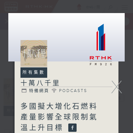
ENG
/
簡
×
全新 RTHK On The Go
取得
一手掌握 RTHK 電台、電視節目
所有集數
X
十萬八千里
特備網頁
PODCASTS
十萬八千里
電台直播
多國擬大增化石燃料
特備網頁
PODCASTS
所有集數
產量影響全球限制氣
溫上升目標