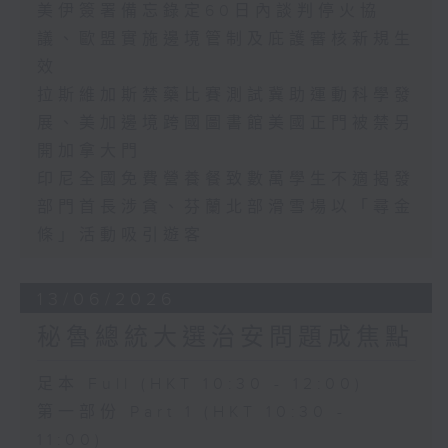
美伊簽署備忘錄定60日內談判停火協
議、歐盟實施邊境管制及庇護審核新規生
效
拉斯維加斯禁藥比賽測試冀助運動科學發
展、美加邊境跨國圖書館美國正門被禁另
開加拿大門
印尼全國免費營養餐致數萬學生不適揭發
部門首長涉貪、芬蘭北部滑雪場以「尋金
條」活動吸引遊客
13/06/2026
秘魯總統大選治安問題成焦點
足本 Full (HKT 10:30 - 12:00)
第一部份 Part 1 (HKT 10:30 -
11:00)