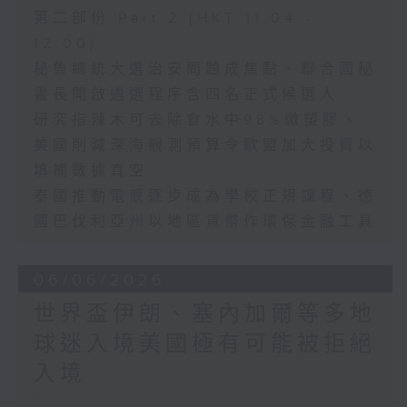
第二部份 Part 2 (HKT 11:04 -
12:00)
秘魯總統大選治安問題成焦點、聯合國秘
書長開啟遴選程序含四名正式候選人
研究指辣木可去除食水中98%微塑膠、
美國削減深海觀測預算令歐盟加大投資以
填補數據真空
泰國推動電競逐步成為學校正規課程、德
國巴伐利亞州以地區貨幣作環保金融工具
06/06/2026
世界盃伊朗、塞內加爾等多地
球迷入境美國極有可能被拒絕
入境