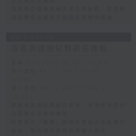
音引起語言偏見
馬來西亞榴槤供過於求售價急跌、歐盟審
議消費者抗議電子遊戲商關閉伺服器
04/07/2026
跟進英國施紀賢辭任首相
足本 Full (HKT 10:30 - 12:00)
第一部份 Part 1 (HKT 10:30 -
11:00)
第二部份 Part 2 (HKT 11:04 -
12:00)
跟進英國施紀賢辭任首相、熱浪席捲歐洲
法國現多宗致命事故
科學家以「曬傷」原理研發出太陽能儲存
技術、美加城市反送貨機械人情況