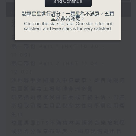
and Continue
08/08/2026
點擊星星進行評分：一顆星為不滿意，五顆
星為非常滿意。
沙地聯手美國加入中東戰事
Click on the stars to rate: One star is for not
satisfied, and Five stars is for very satisfied.
足本 Full (HKT 10:30 - 12:00)
第一部份 Part 1 (HKT 10:30 -
11:00)
第二部份 Part 2 (HKT 11:04 -
12:00)
沙地聯手美國加入中東戰事、墨西哥販毒
集團將製毒工場移師非洲多國
研究指過度沉浸白日夢或干擾生活、巴基
斯坦取消衛生用品稅令女性可平價使用衛
生巾
韓國男團BTS不滿格林美獎將音樂按地區
或語言分類宣布缺席、*國際足協擬出售