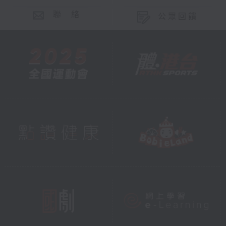
聯 絡
公眾回饋