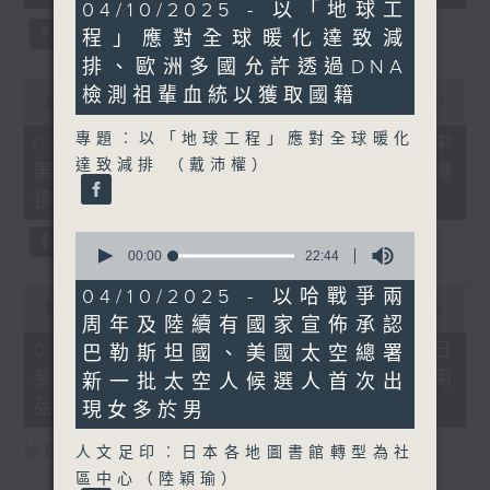
22
seconds
04/10/2025 - 以「地球工
minutes,
程」應對全球暖化達致減
11
seconds
排、歐洲多國允許透過DNA
0
檢測祖輩血統以獲取國籍
seconds
00:00
22:32
of
22
專題︰以「地球工程」應對全球暖化
08/08/2026 - 沙地聯手美國加入中
minutes,
達致減排 （戴沛權）
東戰事、墨西哥販毒集團將製毒工場
32
seconds
移師非洲多國
0
seconds
00:00
22:44
of
22
0
04/10/2025 - 以哈戰爭兩
minutes,
seconds
00:00
19:18
周年及陸續有國家宣佈承認
44
of
seconds
19
08/08/2026 - 研究指過度沉浸白日
巴勒斯坦國、美國太空總署
minutes,
夢或干擾生活、巴基斯坦取消衛生用
18
新一批太空人候選人首次出
seconds
品稅令女性可平價使用衛生巾
現女多於男
訪問︰何雅莉（精神科專科醫生）
人文足印︰日本各地圖書館轉型為社
區中心（陸穎瑜）