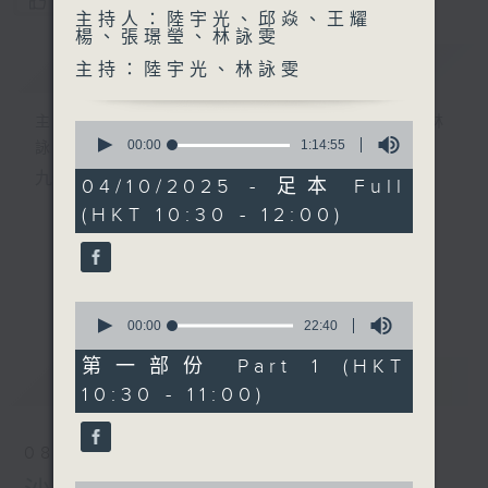
您喜歡這個節目嗎?
主持人：陸宇光、邱焱、王耀
楊、張璟瑩、林詠雯
簡介
GIST
主持：陸宇光、林詠雯
主持人：陸宇光、邱焱、王耀楊、張璟瑩、林
0
seconds
00:00
1:14:55
詠雯
of
九十分鐘走遍世界，每週陪你漫遊《十萬八千里》。
1
04/10/2025 - 足本 Full
hour,
(HKT 10:30 - 12:00)
14
minutes,
55
seconds
更多...
0
seconds
00:00
22:40
of
22
第一部份 Part 1 (HKT
最新
LATEST
minutes,
10:30 - 11:00)
40
seconds
08/08/2026