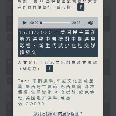
烏克蘭招兵遇大規模示威抗議
專題︰第30屆聯合國氣候變化大會
0
在巴西貝倫舉行 (戴沛權)
seconds
00:00
1:15:17
of
0
1
01/08/2026 - 足本 Full (HKT
seconds
hour,
00:00
20:22
10:30 - 12:00)
of
15
20
minutes,
15/11/2025 - 美國民主黨在
minutes,
17
地方選舉中告捷對中期選舉
22
seconds
seconds
影響、新生代減少在社交媒
0
體發文
seconds
00:00
23:20
of
23
人文足印︰印尼文化創意產業崛起
第一部份 Part 1 (HKT 10:30 -
minutes,
（林鎧潼）
11:00)
20
seconds
Tag:
中期選舉
,
印尼文化創意產
業
,
墨西哥亡靈節
,
巴西貝倫
,
森林
保護
,
氣候變化
,
社交媒體
,
綠色金
0
seconds
00:00
52:06
融
,
美國地方選舉
,
萬壽
of
菊
,
COP30
52
第二部份 Part 2 (HKT 11:04 -
minutes,
12:00)
6
您對這個節目的滿意程度？