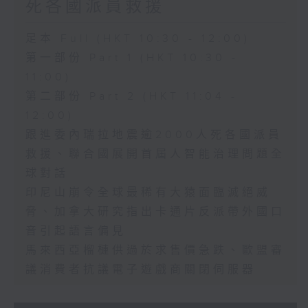
死各國派員救援
足本 Full (HKT 10:30 - 12:00)
第一部份 Part 1 (HKT 10:30 -
11:00)
第二部份 Part 2 (HKT 11:04 -
12:00)
跟進委內瑞拉地震逾2000人死各國派員
救援、聯合國展開首屆人智能治理問題全
球對話
印尼山崩令全球最稀有大猿面臨滅絕威
脅、加拿大研究指出卡通片反派帶外國口
音引起語言偏見
馬來西亞榴槤供過於求售價急跌、歐盟審
議消費者抗議電子遊戲商關閉伺服器