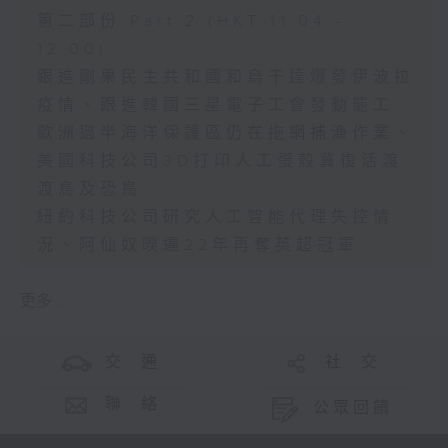
第二部份 Part 2 (HKT 11:04 -
12:00)
跟進剛果民主共和國和烏干達爆發伊波拉
疫情、跟進韓國三星電子工會發動罷工
歐洲過半海洋保護區仍在拖網捕漁作業、
美國科技公司3D打印人工蛋殼冀復活渡
渡鳥及恐鳥
紐約科技公司研究人工智能代理失控情
況、阿仙奴暌違22年再奪英超冠軍
更多 ...
交 通
社 交
聯 絡
公眾回饋