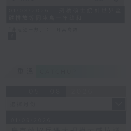
of
20
01/08/2026 - 劍橋碩士統計世界盃
minutes,
碳排放等同冰島一年總和
29
seconds
「非遺逐一數」：土耳其鳥語
重溫
CATCHUP
05 - 08
2026
01/08/2026