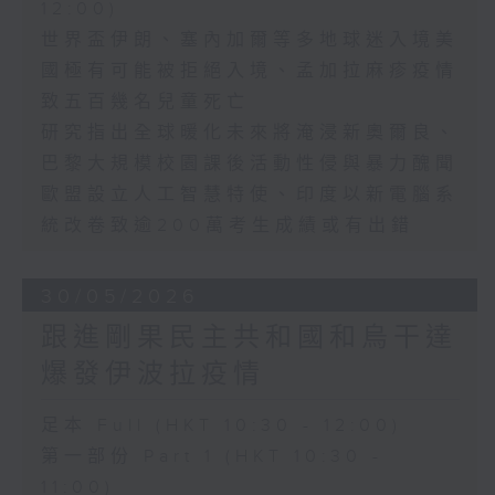
12:00)
世界盃伊朗、塞內加爾等多地球迷入境美
國極有可能被拒絕入境、孟加拉麻疹疫情
致五百幾名兒童死亡
研究指出全球暖化未來將淹浸新奧爾良、
巴黎大規模校園課後活動性侵與暴力醜聞
歐盟設立人工智慧特使、印度以新電腦系
統改卷致逾200萬考生成績或有出錯
30/05/2026
跟進剛果民主共和國和烏干達
爆發伊波拉疫情
足本 Full (HKT 10:30 - 12:00)
第一部份 Part 1 (HKT 10:30 -
11:00)