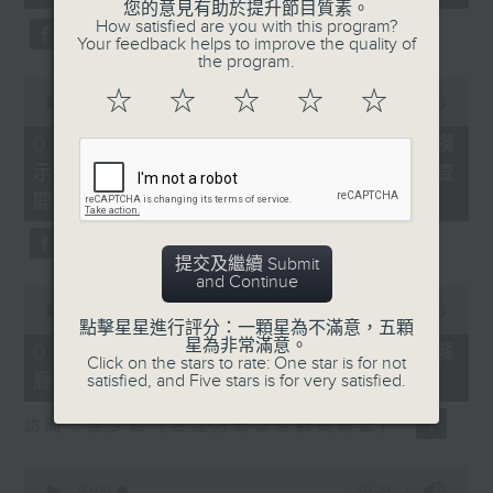
seconds
您的意見有助於提升節目質素。
How satisfied are you with this program?
Your feedback helps to improve the quality of
the program.
0
☆
☆
☆
☆
☆
seconds
00:00
19:58
of
19
01/08/2026 - 烏克蘭招兵遇大規模
minutes,
示威抗議、愛爾蘭通過法規供民眾查
58
seconds
閱家暴者資料
提交及繼續 Submit
and Continue
0
seconds
00:00
21:48
點擊星星進行評分：一顆星為不滿意，五顆
of
星為非常滿意。
21
01/08/2026 - AI模型監管、韓國餐
Click on the stars to rate: One star is for not
minutes,
廳以螞蟻作甜品伴碟遭檢控
satisfied, and Five stars is for very satisfied.
48
seconds
訪問︰黎少斌（生產力局首席數碼總監）
0
seconds
00:00
20:29