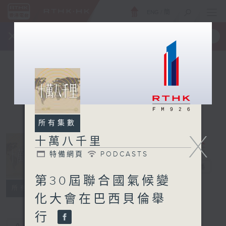
ENG
/
簡
×
全新 RTHK On The Go
取得
一手掌握 RTHK 電台、電視節目
所有集數
X
十萬八千里
特備網頁
PODCASTS
十萬八千里
電台直播
第30屆聯合國氣候變
特備網頁
PODCASTS
所有集數
化大會在巴西貝倫舉
行