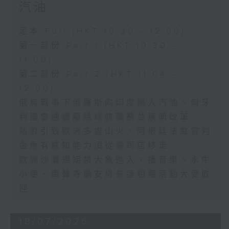
汽油
足本 Full (HKT 10:30 - 12:00)
第一部份 Part 1 (HKT 10:30 -
11:00)
第二部份 Part 2 (HKT 11:04 -
12:00)
俄烏戰事下俄羅斯向印度輸入汽油、匈牙
利國會通過廢除總統職務並展開改革
熱浪引致歐洲多處山火、阿根廷法庭宣判
金魚有感知能力須從壽司店移走
歐洲沙灘規矩禁大象進入、播音樂、水中
小便、南韓寺廟安排長達相親活動大受歡
迎
18/07/2026