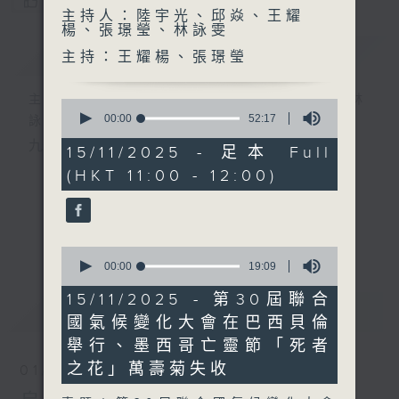
您喜歡這個節目嗎?
主持人：陸宇光、邱焱、王耀
楊、張璟瑩、林詠雯
簡介
GIST
主持：王耀楊、張璟瑩
主持人：陸宇光、邱焱、王耀楊、張璟瑩、林
0
seconds
00:00
52:17
詠雯
of
九十分鐘走遍世界，每週陪你漫遊《十萬八千里》。
52
15/11/2025 - 足本 Full
minutes,
(HKT 11:00 - 12:00)
17
seconds
更多...
0
seconds
00:00
19:09
of
19
15/11/2025 - 第30屆聯合
最新
LATEST
minutes,
國氣候變化大會在巴西貝倫
9
seconds
舉行、墨西哥亡靈節「死者
之花」萬壽菊失收
01/08/2026