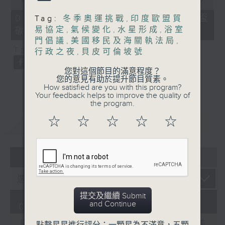
of
20
01/08/2026 - 劍橋碩士統計世界盃
Tag:
冬季奧運挑戰
,
印度歐盟貿
minutes,
易協定
,
氣候變化
,
水星形成
,
浴室
碳排放等同冰島一年總和
29
seconds
門倡議
,
美國移民及海關執法局
,
「非遺逐一數」：土耳其鳥語
行政之夜
,
貝皮可倫坡號
您對這個節目的滿意程度？
您的意見有助於提升節目質素。
How satisfied are you with this program?
Your feedback helps to improve the quality of
the program.
☆
☆
☆
☆
☆
重溫
CATCHUP
05 - 08
2026
提交及繼續 Submit
and Continue
01/08/2026