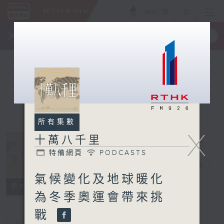
ENG
/
簡
×
全新 RTHK On The Go
取得
一手掌握 RTHK 電台、電視節目
所有集數
X
十萬八千里
特備網頁
PODCASTS
十萬八千里
電台直播
氣候變化及地球暖化
特備網頁
PODCASTS
所有集數
為冬季奧運會帶來挑
戰