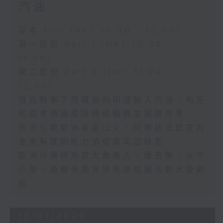
汽油
足本 Full (HKT 10:30 - 12:00)
第一部份 Part 1 (HKT 10:30 -
11:00)
第二部份 Part 2 (HKT 11:04 -
12:00)
俄烏戰事下俄羅斯向印度輸入汽油、匈牙
利國會通過廢除總統職務並展開改革
熱浪引致歐洲多處山火、阿根廷法庭宣判
金魚有感知能力須從壽司店移走
歐洲沙灘規矩禁大象進入、播音樂、水中
小便、南韓寺廟安排長達相親活動大受歡
迎
18/07/2026