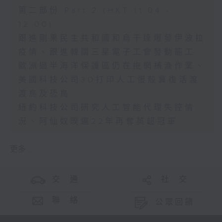
第二部份 Part 2 (HKT 11:04 -
12:00)
跟進剛果民主共和國和烏干達爆發伊波拉
疫情、跟進韓國三星電子工會發動罷工
歐洲過半海洋保護區仍在拖網捕漁作業、
美國科技公司3D打印人工蛋殼冀復活渡
渡鳥及恐鳥
紐約科技公司研究人工智能代理失控情
況、阿仙奴暌違22年再奪英超冠軍
更多 ...
交 通
社 交
聯 絡
公眾回饋