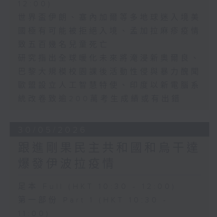
12:00)
世界盃伊朗、塞內加爾等多地球迷入境美
國極有可能被拒絕入境、孟加拉麻疹疫情
致五百幾名兒童死亡
研究指出全球暖化未來將淹浸新奧爾良、
巴黎大規模校園課後活動性侵與暴力醜聞
歐盟設立人工智慧特使、印度以新電腦系
統改卷致逾200萬考生成績或有出錯
30/05/2026
跟進剛果民主共和國和烏干達
爆發伊波拉疫情
足本 Full (HKT 10:30 - 12:00)
第一部份 Part 1 (HKT 10:30 -
11:00)