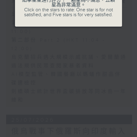
烏克蘭招兵遇大規模示威抗議
點擊星星進行評分：一顆星為不滿意，五顆
星為非常滿意。
Click on the stars to rate: One star is for not
足本 Full (HKT 10:30 - 12:00)
satisfied, and Five stars is for very satisfied.
第一部份 Part 1 (HKT 10:30 -
11:00)
第二部份 Part 2 (HKT 11:04 -
12:00)
烏克蘭招兵遇大規模示威抗議、愛爾蘭通
過法規供民眾查閱家暴者資料
AI模型監管、韓國餐廳以螞蟻作甜品伴
碟遭檢控
劍橋碩士統計世界盃碳排放等同冰島一年
總和
25/07/2026
俄烏戰事下俄羅斯向印度輸入