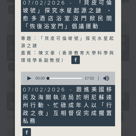
21
seconds
07/02/2026 - 「貝皮可倫
minutes,
坡號」探究水星起源之謎 、
52
seconds
愈多酒店浴室沒門掀民間
0
「恢復浴室門」倡議運動
seconds
00:00
19:58
of
19
專題：「貝皮可倫坡號」探究水星起
01/08/2026 - 烏克蘭招兵遇大規模
minutes,
源之謎
示威抗議、愛爾蘭通過法規供民眾查
58
seconds
嘉賓：陳文豪（香港教育大學科學與
閱家暴者資料
環境學系副教授）
0
seconds
00:00
17:02
0
of
seconds
00:00
21:48
17
07/02/2026 - 跟進美國移
of
minutes,
21
01/08/2026 - AI模型監管、韓國餐
民及海關執法局於明尼蘇達
2
minutes,
seconds
廳以螞蟻作甜品伴碟遭檢控
州行動、忙碌成年人以「行
48
seconds
政之夜」互相督促完成擱置
訪問︰黎少斌（生產力局首席數碼總監）
私務
0
seconds
00:00
20:29