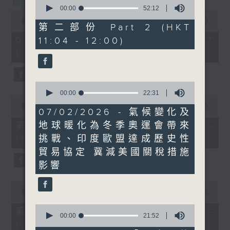
烏克蘭招兵遇大規模示威抗議
0
seconds
00:00
52:12
0
of
seconds
00:00
1:15:17
52
第二部份 Part 2 (HKT
of
minutes,
1
01/08/2026 - 足本 Full (HKT
11:04 - 12:00)
12
hour,
seconds
10:30 - 12:00)
15
minutes,
17
seconds
0
seconds
00:00
22:31
0
of
seconds
00:00
23:20
22
07/02/2026 - 氣候變化及
of
minutes,
23
地球暖化為冬季奧運會帶來
第一部份 Part 1 (HKT 10:30 -
31
minutes,
seconds
挑戰、印度歐盟達成歷史性
11:00)
20
seconds
貿易協定 冀減美國關稅措施
影響
0
seconds
00:00
52:06
of
0
52
第二部份 Part 2 (HKT 11:04 -
seconds
00:00
21:52
minutes,
12:00)
of
6