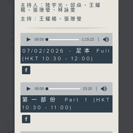
您喜歡這個節目嗎?
主持人：陸宇光、邱焱、王耀
楊、張璟瑩、林詠雯
簡介
GIST
主持︰王耀楊、張璟瑩
主持人：陸宇光、邱焱、王耀楊、張璟瑩、林
0
seconds
00:00
1:15:22
詠雯
of
九十分鐘走遍世界，每週陪你漫遊《十萬八千里》。
1
07/02/2026 - 足本 Full
hour,
(HKT 10:30 - 12:00)
15
minutes,
22
seconds
更多...
0
seconds
00:00
23:20
of
23
第一部份 Part 1 (HKT
最新
LATEST
minutes,
10:30 - 11:00)
20
seconds
01/08/2026