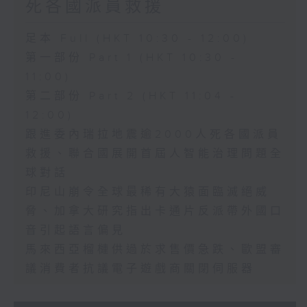
死各國派員救援
足本 Full (HKT 10:30 - 12:00)
第一部份 Part 1 (HKT 10:30 -
11:00)
第二部份 Part 2 (HKT 11:04 -
12:00)
跟進委內瑞拉地震逾2000人死各國派員
救援、聯合國展開首屆人智能治理問題全
球對話
印尼山崩令全球最稀有大猿面臨滅絕威
脅、加拿大研究指出卡通片反派帶外國口
音引起語言偏見
馬來西亞榴槤供過於求售價急跌、歐盟審
議消費者抗議電子遊戲商關閉伺服器