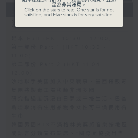
點擊星星進行評分：一顆星為不滿意，五顆
星為非常滿意。
Click on the stars to rate: One star is for not
08/08/2026
satisfied, and Five stars is for very satisfied.
沙地聯手美國加入中東戰事
足本 Full (HKT 10:30 - 12:00)
第一部份 Part 1 (HKT 10:30 -
11:00)
第二部份 Part 2 (HKT 11:04 -
12:00)
沙地聯手美國加入中東戰事、墨西哥販毒
集團將製毒工場移師非洲多國
研究指過度沉浸白日夢或干擾生活、巴基
斯坦取消衛生用品稅令女性可平價使用衛
生巾
韓國男團BTS不滿格林美獎將音樂按地區
或語言分類宣布缺席、*國際足協擬出售