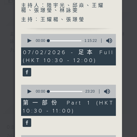
您喜歡這個節目嗎?
主持人：陸宇光、邱焱、王耀
楊、張璟瑩、林詠雯
簡介
GIST
主持︰王耀楊、張璟瑩
主持人：陸宇光、邱焱、王耀楊、張璟瑩、林
0
seconds
00:00
1:15:22
詠雯
of
九十分鐘走遍世界，每週陪你漫遊《十萬八千里》。
1
07/02/2026 - 足本 Full
hour,
(HKT 10:30 - 12:00)
15
minutes,
22
seconds
更多...
0
seconds
00:00
23:20
of
23
第一部份 Part 1 (HKT
最新
LATEST
minutes,
10:30 - 11:00)
20
seconds
08/08/2026