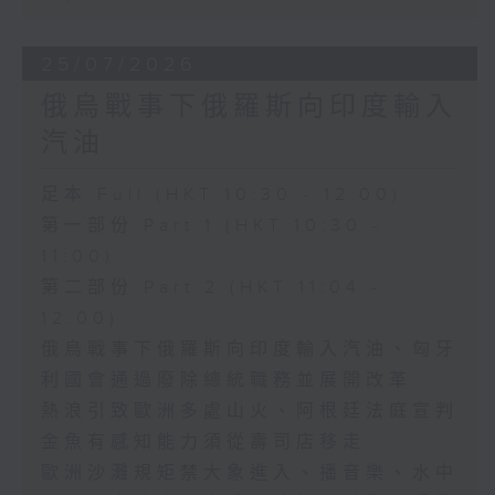
25/07/2026
俄烏戰事下俄羅斯向印度輸入
汽油
足本 Full (HKT 10:30 - 12:00)
第一部份 Part 1 (HKT 10:30 -
11:00)
第二部份 Part 2 (HKT 11:04 -
12:00)
俄烏戰事下俄羅斯向印度輸入汽油、匈牙
利國會通過廢除總統職務並展開改革
熱浪引致歐洲多處山火、阿根廷法庭宣判
金魚有感知能力須從壽司店移走
歐洲沙灘規矩禁大象進入、播音樂、水中