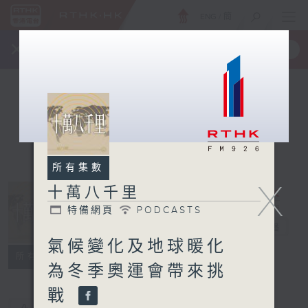
ENG
/
簡
×
全新 RTHK On The Go
取得
一手掌握 RTHK 電台、電視節目
所有集數
X
十萬八千里
特備網頁
PODCASTS
十萬八千里
電台直播
氣候變化及地球暖化
特備網頁
PODCASTS
所有集數
為冬季奧運會帶來挑
戰