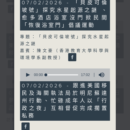
21
seconds
07/02/2026 - 「貝皮可倫
minutes,
坡號」探究水星起源之謎 、
52
seconds
愈多酒店浴室沒門掀民間
0
「恢復浴室門」倡議運動
seconds
00:00
22:32
of
22
專題：「貝皮可倫坡號」探究水星起
08/08/2026 - 沙地聯手美國加入中
minutes,
源之謎
東戰事、墨西哥販毒集團將製毒工場
32
seconds
嘉賓：陳文豪（香港教育大學科學與
移師非洲多國
環境學系副教授）
0
seconds
00:00
17:02
0
of
seconds
00:00
19:18
17
07/02/2026 - 跟進美國移
of
minutes,
19
08/08/2026 - 研究指過度沉浸白日
民及海關執法局於明尼蘇達
2
minutes,
seconds
夢或干擾生活、巴基斯坦取消衛生用
州行動、忙碌成年人以「行
18
seconds
品稅令女性可平價使用衛生巾
政之夜」互相督促完成擱置
私務
訪問︰何雅莉（精神科專科醫生）