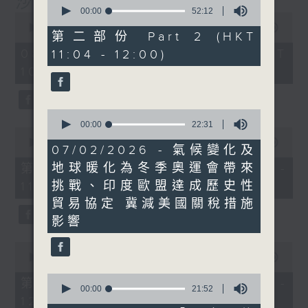
沙地聯手美國加入中東戰事
0
seconds
00:00
52:12
0
of
seconds
00:00
1:14:27
52
第二部份 Part 2 (HKT
of
minutes,
1
08/08/2026 - 足本 Full (HKT
11:04 - 12:00)
12
hour,
seconds
10:30 - 12:00)
14
minutes,
27
seconds
0
seconds
00:00
22:31
0
of
seconds
00:00
23:30
22
07/02/2026 - 氣候變化及
of
minutes,
23
地球暖化為冬季奧運會帶來
第一部份 Part 1 (HKT 10:30 -
31
minutes,
seconds
挑戰、印度歐盟達成歷史性
11:00)
30
seconds
貿易協定 冀減美國關稅措施
影響
0
seconds
00:00
51:07
of
0
51
第二部份 Part 2 (HKT 11:04 -
seconds
00:00
21:52
minutes,
12:00)
of
7