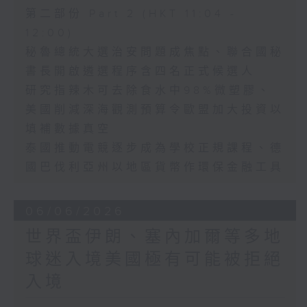
第二部份 Part 2 (HKT 11:04 -
12:00)
秘魯總統大選治安問題成焦點、聯合國秘
書長開啟遴選程序含四名正式候選人
研究指辣木可去除食水中98%微塑膠、
美國削減深海觀測預算令歐盟加大投資以
填補數據真空
泰國推動電競逐步成為學校正規課程、德
國巴伐利亞州以地區貨幣作環保金融工具
06/06/2026
世界盃伊朗、塞內加爾等多地
球迷入境美國極有可能被拒絕
入境