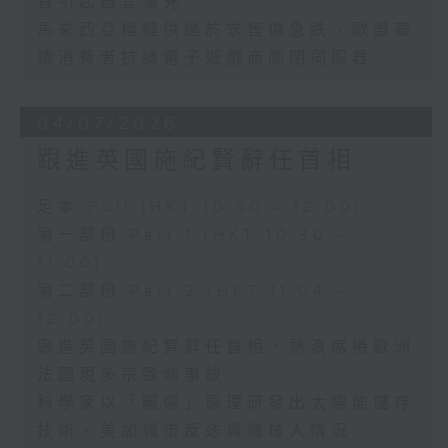
音引起語言偏見
馬來西亞榴槤供過於求售價急跌、歐盟審
議消費者抗議電子遊戲商關閉伺服器
04/07/2026
跟進英國施紀賢辭任首相
足本 Full (HKT 10:30 - 12:00)
第一部份 Part 1 (HKT 10:30 -
11:00)
第二部份 Part 2 (HKT 11:04 -
12:00)
跟進英國施紀賢辭任首相、熱浪席捲歐洲
法國現多宗致命事故
科學家以「曬傷」原理研發出太陽能儲存
技術、美加城市反送貨機械人情況