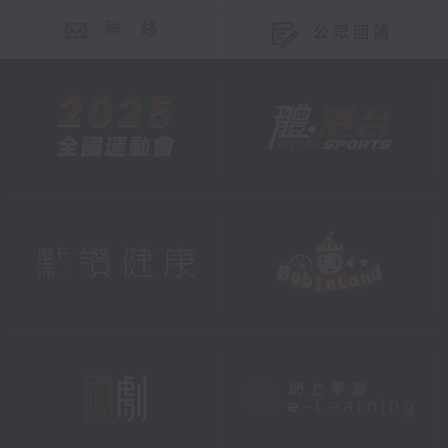
聯 絡
公眾回饋