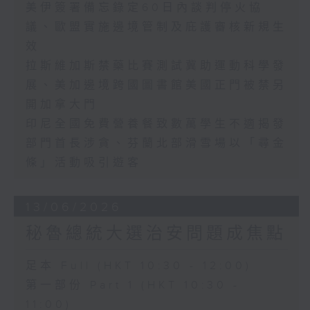
美伊簽署備忘錄定60日內談判停火協
議、歐盟實施邊境管制及庇護審核新規生
效
拉斯維加斯禁藥比賽測試冀助運動科學發
展、美加邊境跨國圖書館美國正門被禁另
開加拿大門
印尼全國免費營養餐致數萬學生不適揭發
部門首長涉貪、芬蘭北部滑雪場以「尋金
條」活動吸引遊客
13/06/2026
秘魯總統大選治安問題成焦點
足本 Full (HKT 10:30 - 12:00)
第一部份 Part 1 (HKT 10:30 -
11:00)