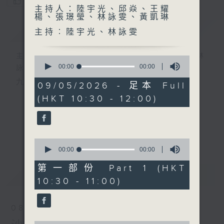
您喜歡這個節目嗎?
主持人：陸宇光、邱焱、王耀
楊、張璟瑩、林詠雯、黃凱琳
簡介
GIST
主持︰陸宇光、林詠雯
主持人：陸宇光、邱焱、王耀楊、張璟瑩、林
0
seconds
00:00
00:00
詠雯、黃凱琳
of
九十分鐘走遍世界，每週陪你漫遊《十萬八千里》。
0
09/05/2026 - 足本 Full
seconds
(HKT 10:30 - 12:00)
更多...
0
seconds
00:00
00:00
of
0
第一部份 Part 1 (HKT
最新
LATEST
seconds
10:30 - 11:00)
08/08/2026