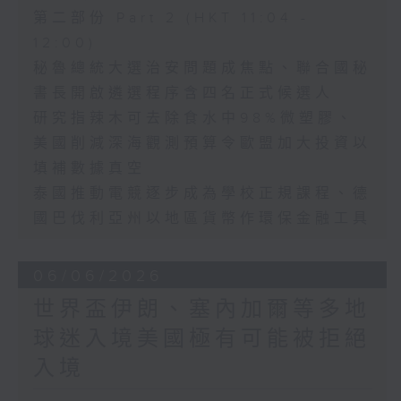
第二部份 Part 2 (HKT 11:04 -
12:00)
秘魯總統大選治安問題成焦點、聯合國秘
書長開啟遴選程序含四名正式候選人
研究指辣木可去除食水中98%微塑膠、
美國削減深海觀測預算令歐盟加大投資以
填補數據真空
泰國推動電競逐步成為學校正規課程、德
國巴伐利亞州以地區貨幣作環保金融工具
06/06/2026
世界盃伊朗、塞內加爾等多地
球迷入境美國極有可能被拒絕
入境