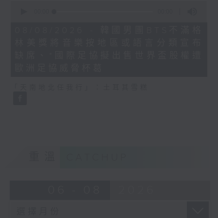
0
seconds
00:00
21:40
of
21
08/08/2026 - 韓國男團BTS不滿格
minutes,
林美獎將音樂按地區或語言分類宣布
40
seconds
缺席、*國際足協擬出售世界盃股權遭
歐洲足協威脅杯葛
「天南地北任我行」：土耳其雪糕
重溫
CATCHUP
06 - 08
2026