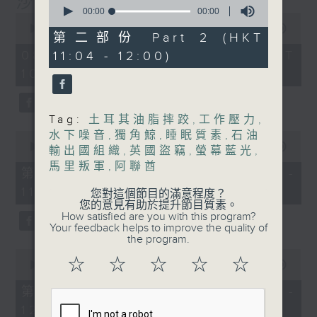
沙地聯手美國加入中東戰事
0
seconds
00:00
00:00
0
of
seconds
00:00
1:25:59
0
第二部份 Part 2 (HKT
of
seconds
1
08/08/2026 - 足本 Full (HKT
11:04 - 12:00)
hour,
10:30 - 12:00)
25
minutes,
59
seconds
Tag:
土耳其油脂摔跤
,
工作壓力
,
水下噪音
,
獨角鯨
,
睡眠質素
,
石油
0
seconds
00:00
30:00
輸出國組織
,
英國盜竊
,
螢幕藍光
,
of
馬里叛軍
,
阿聯酋
30
第一部份 Part 1 (HKT 10:30 -
minutes,
11:00)
0
您對這個節目的滿意程度？
seconds
您的意見有助於提升節目質素。
How satisfied are you with this program?
Your feedback helps to improve the quality of
the program.
0
☆
☆
☆
☆
☆
seconds
00:00
56:09
of
56
第二部份 Part 2 (HKT 11:04 -
minutes,
12:00)
9