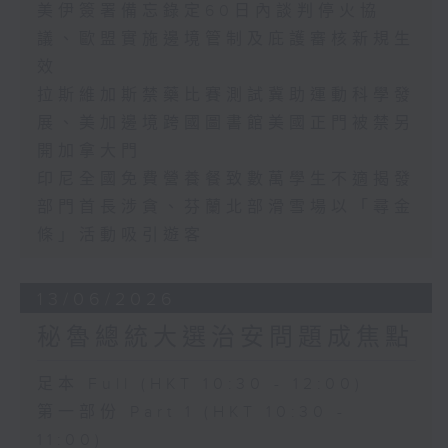
美伊簽署備忘錄定60日內談判停火協
議、歐盟實施邊境管制及庇護審核新規生
效
拉斯維加斯禁藥比賽測試冀助運動科學發
展、美加邊境跨國圖書館美國正門被禁另
開加拿大門
印尼全國免費營養餐致數萬學生不適揭發
部門首長涉貪、芬蘭北部滑雪場以「尋金
條」活動吸引遊客
13/06/2026
秘魯總統大選治安問題成焦點
足本 Full (HKT 10:30 - 12:00)
第一部份 Part 1 (HKT 10:30 -
11:00)