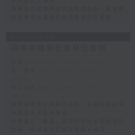
音引起語言偏見
馬來西亞榴槤供過於求售價急跌、歐盟審
議消費者抗議電子遊戲商關閉伺服器
04/07/2026
跟進英國施紀賢辭任首相
足本 Full (HKT 10:30 - 12:00)
第一部份 Part 1 (HKT 10:30 -
11:00)
第二部份 Part 2 (HKT 11:04 -
12:00)
跟進英國施紀賢辭任首相、熱浪席捲歐洲
法國現多宗致命事故
科學家以「曬傷」原理研發出太陽能儲存
技術、美加城市反送貨機械人情況