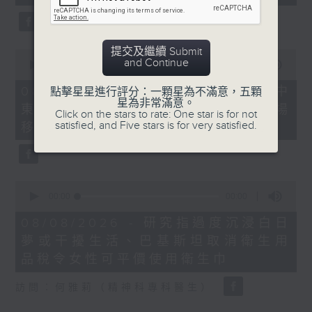
seconds
提交及繼續 Submit
0
and Continue
seconds
00:00
22:32
of
22
08/08/2026 - 沙地聯手美國加入中
點擊星星進行評分：一顆星為不滿意，五顆
minutes,
星為非常滿意。
東戰事、墨西哥販毒集團將製毒工場
32
Click on the stars to rate: One star is for not
seconds
satisfied, and Five stars is for very satisfied.
移師非洲多國
0
seconds
00:00
19:18
of
19
08/08/2026 - 研究指過度沉浸白日
minutes,
夢或干擾生活、巴基斯坦取消衛生用
18
seconds
品稅令女性可平價使用衛生巾
訪問︰何雅莉（精神科專科醫生）