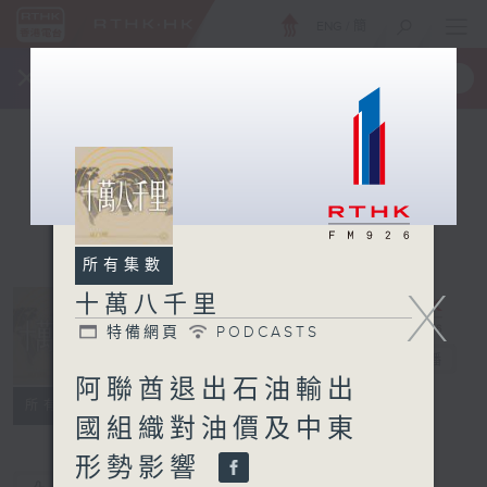
ENG
/
簡
×
全新 RTHK On The Go
取得
一手掌握 RTHK 電台、電視節目
所有集數
X
十萬八千里
特備網頁
PODCASTS
十萬八千里
電台直播
阿聯酋退出石油輸出
特備網頁
PODCASTS
所有集數
國組織對油價及中東
形勢影響