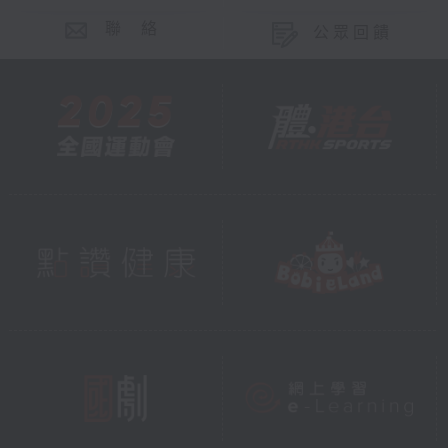
聯 絡
公眾回饋