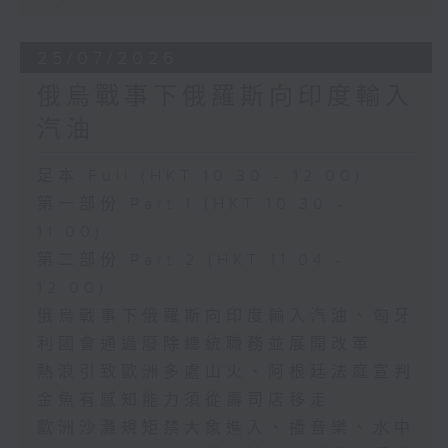
25/07/2026
俄烏戰事下俄羅斯向印度輸入
汽油
足本 Full (HKT 10:30 - 12:00)
第一部份 Part 1 (HKT 10:30 -
11:00)
第二部份 Part 2 (HKT 11:04 -
12:00)
俄烏戰事下俄羅斯向印度輸入汽油、匈牙
利國會通過廢除總統職務並展開改革
熱浪引致歐洲多處山火、阿根廷法庭宣判
金魚有感知能力須從壽司店移走
歐洲沙灘規矩禁大象進入、播音樂、水中