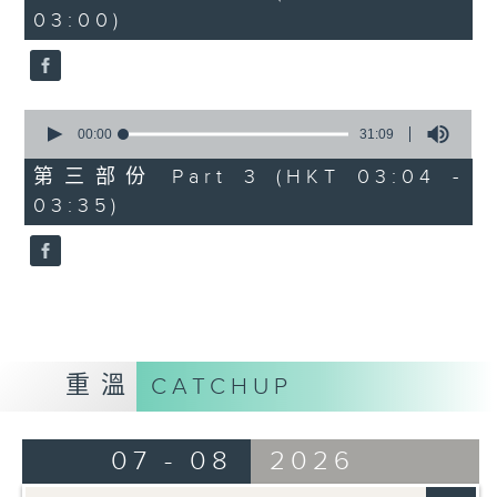
minutes,
03:00)
19
seconds
0
seconds
00:00
31:09
of
31
第三部份 Part 3 (HKT 03:04 -
minutes,
03:35)
9
seconds
重溫
CATCHUP
07 - 08
2026