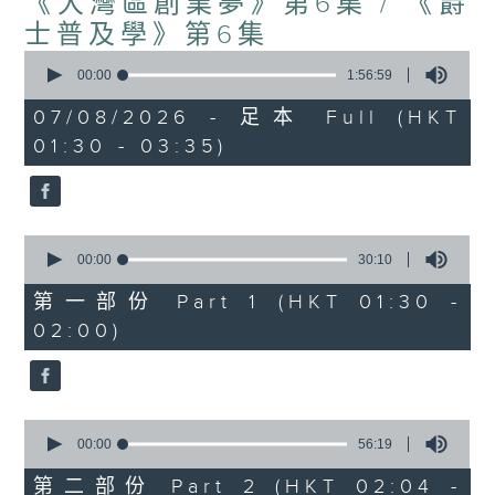
《大灣區創業夢》第6集 / 《爵
士普及學》第6集
0
seconds
00:00
1:56:59
of
1
07/08/2026 - 足本 Full (HKT
hour,
01:30 - 03:35)
56
minutes,
59
seconds
0
seconds
00:00
30:10
of
30
第一部份 Part 1 (HKT 01:30 -
minutes,
02:00)
10
seconds
0
seconds
00:00
56:19
of
56
第二部份 Part 2 (HKT 02:04 -