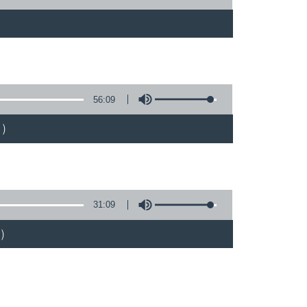
)
56:09
)
31:09
)