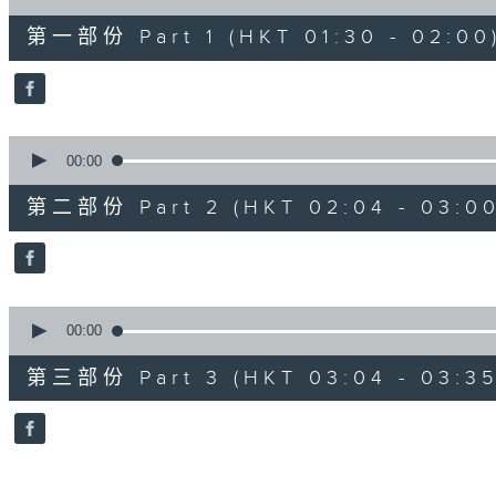
of
30
第一部份 Part 1 (HKT 01:30 - 02:00
minutes,
0
seconds
Volume
90%
0
seconds
00:00
of
56
第二部份 Part 2 (HKT 02:04 - 03:00
minutes,
9
seconds
Volume
90%
0
seconds
00:00
of
31
第三部份 Part 3 (HKT 03:04 - 03:35
minutes,
9
seconds
Volume
90%