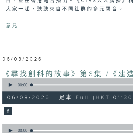
目，並在香港電台播出。《CIBS人人廣播》
大家一起，聽聽來自不同社群的多元聲音。
意見
06/08/2026
《尋找創科的故事》第6集 /《建
0
seconds
00:00
of
1
06/08/2026 - 足本 Full (HKT 01:30
hour,
56
minutes,
59
seconds
Volume
90%
0
seconds
00:00