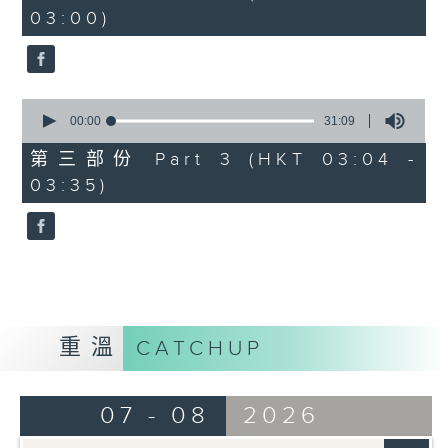
minutes,
03:00)
9
seconds
0
seconds
00:00
31:09
of
31
第三部份 Part 3 (HKT 03:04 -
minutes,
03:35)
9
seconds
重溫
CATCHUP
07 - 08
2026