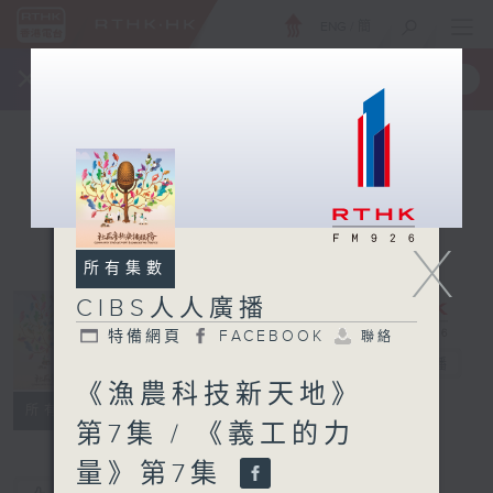
ENG
/
簡
×
全新 RTHK On The Go
取得
一手掌握 RTHK 電台、電視節目
X
所有集數
CIBS人人廣播
特備網頁
FACEBOOK
聯絡
CIBS人人廣播
電台直播
《漁農科技新天地》
特備網頁
FACEBOOK
聯絡
所有集數
第7集 / 《義工的力
量》第7集