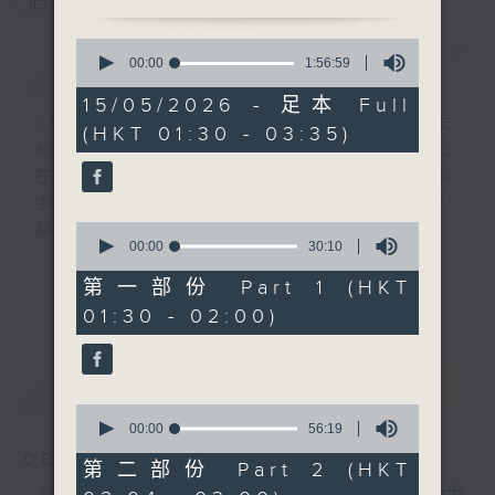
您喜歡這個節目嗎?
0
簡介
seconds
GIST
00:00
1:56:59
of
1
15/05/2026 - 足本 Full
hour,
CIBS就是社區參與廣播服務。來自社區朋友
(HKT 01:30 - 03:35)
56
的意念，通過他們自家製作變成電台節目，並
minutes,
59
在香港電台播出。《CIBS人人廣播》精選當
seconds
中的優良製作，在這個重播時段與大家一起，
0
聽聽來自不同社群的多元聲音。
seconds
00:00
30:10
of
30
意見
第一部份 Part 1 (HKT
更多...
minutes,
01:30 - 02:00)
10
seconds
最新
LATEST
0
seconds
00:00
56:19
of
08/08/2026
56
第二部份 Part 2 (HKT
minutes,