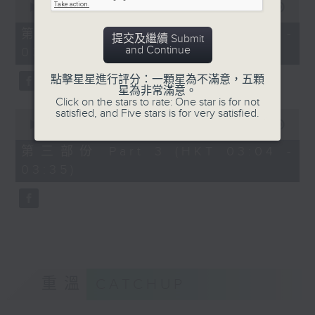
seconds
00:00
56:19
of
56
第二部份 Part 2 (HKT 02:04 -
提交及繼續 Submit
minutes,
and Continue
03:00)
19
seconds
點擊星星進行評分：一顆星為不滿意，五顆
星為非常滿意。
Click on the stars to rate: One star is for not
satisfied, and Five stars is for very satisfied.
0
seconds
00:00
31:09
of
31
第三部份 Part 3 (HKT 03:04 -
minutes,
03:35)
9
seconds
重溫
CATCHUP