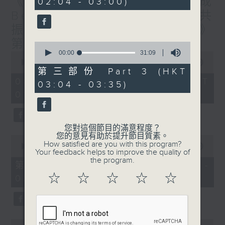
《香港有 Beatbox - 出口成
02:04 - 03:00)
19
seconds
Beat : Beatbox文化與社會共
振》第6集 /《心「齡」指南》
第6集
0
seconds
00:00
31:09
0
of
seconds
00:00
1:56:59
31
of
第三部份 Part 3 (HKT
minutes,
1
08/08/2026 - 足本 Full (HKT
03:04 - 03:35)
9
hour,
seconds
01:30 - 03:35)
56
minutes,
59
seconds
您對這個節目的滿意程度？
您的意見有助於提升節目質素。
0
How satisfied are you with this program?
seconds
00:00
30:10
Your feedback helps to improve the quality of
of
the program.
30
第一部份 Part 1 (HKT 01:30 -
minutes,
☆
☆
☆
☆
☆
02:00)
10
seconds
0