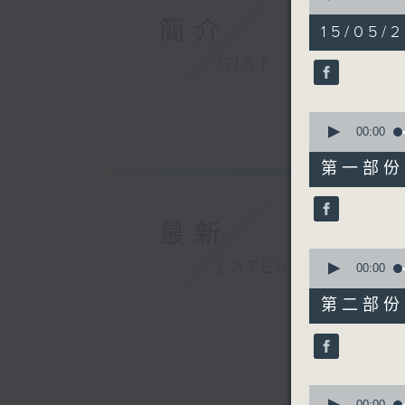
of
簡介
1
15/05/2
hour,
56
GIST
minutes,
59
seconds
90%
0
seconds
00:00
of
30
第一部份 P
minutes,
10
seconds
90%
最新
0
LATEST
seconds
00:00
of
56
第二部份 P
minutes,
19
seconds
90%
0
00:00