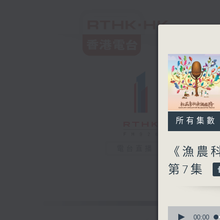
所有集數
電台直播
《漁農科
第7集
0
seconds
00:00