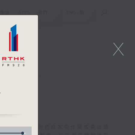
重溫
APPS
我們
ENG
/
簡
X
聯絡
》
友的意念，通過他們自家製作變成電台節