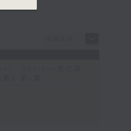
at : Beatbox文化與
指南》第6集