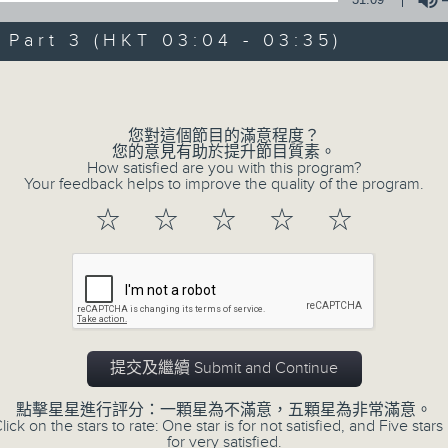
0
seconds
00:00
of
art 3 (HKT 03:04 - 03:35)
30
第一部份 Part 1 (HKT 01:30 - 02:00
minutes,
Volume
10
seconds
Volume
90%
您對這個節目的滿意程度？
您的意見有助於提升節目質素。
0
How satisfied are you with this program?
seconds
00:00
Your feedback helps to improve the quality of the program.
of
56
第二部份 Part 2 (HKT 02:04 - 03:00
☆
☆
☆
☆
☆
minutes,
19
seconds
Volume
90%
0
seconds
00:00
of
31
第三部份 Part 3 (HKT 03:04 - 03:35
提交及繼續 Submit and Continue
minutes,
9
seconds
Volume
點擊星星進行評分：一顆星為不滿意，五顆星為非常滿意。
90%
lick on the stars to rate: One star is for not satisfied, and Five stars 
for very satisfied.