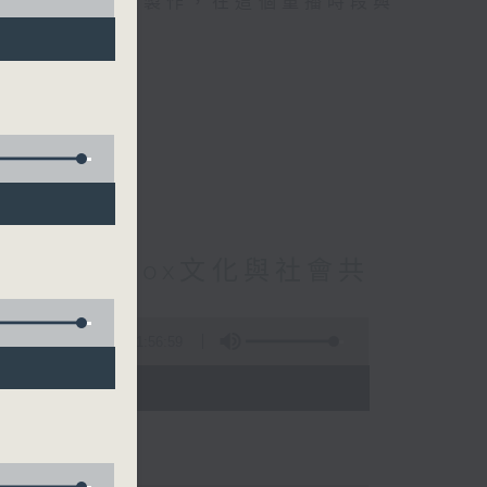
精選當中的優良製作，在這個重播時段與
t : Beatbox文化與社會共
6集
1:56:59
 - 03:35)