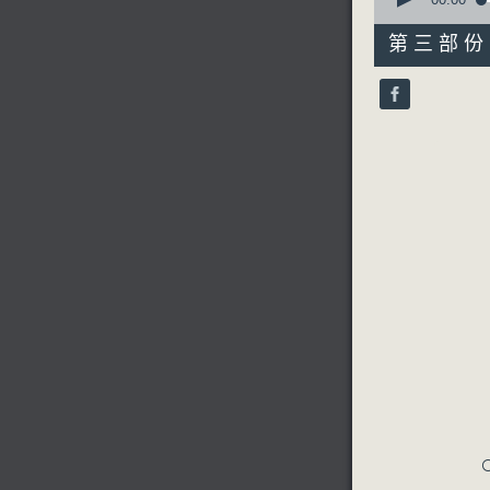
seconds
of
31
第三部份 P
minutes,
9
seconds
90%
C