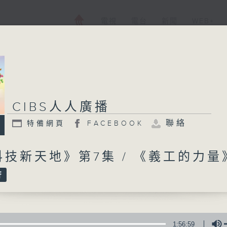
電視
電台
新聞
WEB+
CIBS人人廣播
CIBS人人廣播
聯絡
特備網頁
FACEBOOK
特備網頁
FACEBOOK
所有集數
技新天地》第7集 / 《義工的力量
您喜歡這個節目嗎?
CIBS就是社區參與廣播服務。來自社區朋
1:56:59