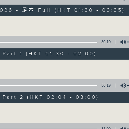
目，並在香港電台播出。《CIBS人人廣播》
大家一起，聽聽來自不同社群的多元聲音。
026 - 足本 Full (HKT 01:30 - 03:35)
意見
Volume
30:10
art 1 (HKT 01:30 - 02:00)
08/08/2026
Volume
《香港有 Beatbox - 出口成 Bea
振》第6集 /《心「齡」指南》第
56:19
0
seconds
00:00
of
art 2 (HKT 02:04 - 03:00)
1
08/08/2026 - 足本 Full (HKT 01:30
hour,
Volume
56
minutes,
59
seconds
Volume
90%
31:09