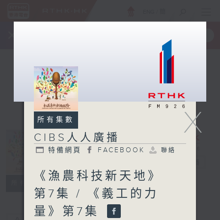
ENG
/
簡
×
全新 RTHK On The Go
取得
一手掌握 RTHK 電台、電視節目
X
所有集數
CIBS人人廣播
特備網頁
FACEBOOK
聯絡
CIBS人人廣播
電台直播
《漁農科技新天地》
特備網頁
FACEBOOK
聯絡
所有集數
第7集 / 《義工的力
量》第7集