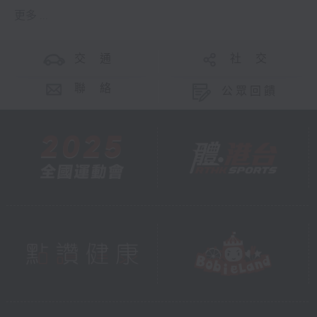
更多 ...
交 通
社 交
聯 絡
公眾回饋