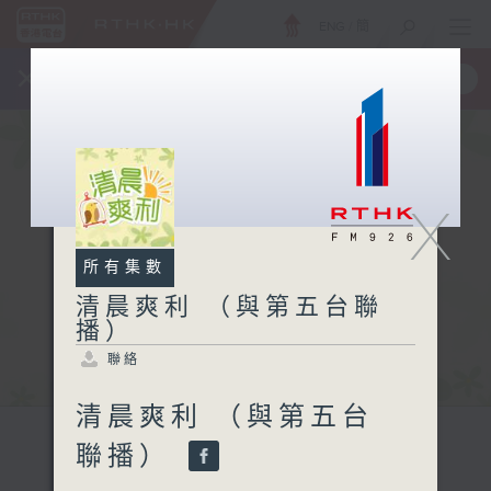
ENG
/
簡
×
全新 RTHK On The Go
取得
一手掌握 RTHK 電台、電視節目
X
所有集數
清晨爽利 （與第五台聯
播）
聯絡
清晨爽利 （與第五台
聯播）