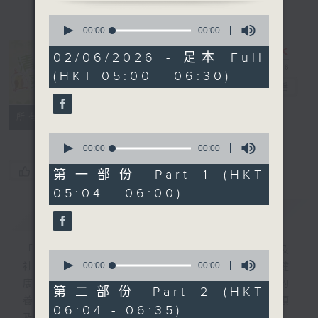
0
seconds
00:00
00:00
of
0
02/06/2026 - 足本 Full
seconds
清晨爽利 （與
(HKT 05:00 - 06:30)
第五台聯播）
電台直播
聯絡
所有集數
0
seconds
00:00
00:00
of
您喜歡這個節目嗎?
0
第一部份 Part 1 (HKT
seconds
05:04 - 06:00)
簡介
GIST
「清晨爽利」節目內容豐富，集保健、生活及
0
seconds
00:00
00:00
社會資訊等元素於一身。主要環節有：「健健
of
康康在清晨」 由 專業導師教授不同類型的
0
第二部份 Part 2 (HKT
seconds
養生運動、保健常識、運動時需要注意的事項
06:04 - 06:35)