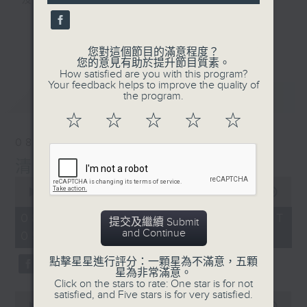
及行山等實用貼士
更多...
您對這個節目的滿意程度？
您的意見有助於提升節目質素。
How satisfied are you with this program?
清晨爽利之齊齊做早操
Your feedback helps to improve the quality of
最新
LATEST
the program.
☆
☆
☆
☆
☆
08/08/2026
清晨爽利 （與第五台聯播）
0
seconds
00:00
1:16:52
of
1
08/08/2026 - 足本 Full (HKT
提交及繼續 Submit
hour,
and Continue
05:00 - 06:30)
16
minutes,
52
點擊星星進行評分：一顆星為不滿意，五顆
seconds
星為非常滿意。
Click on the stars to rate: One star is for not
satisfied, and Five stars is for very satisfied.
0
seconds
00:00
52:40