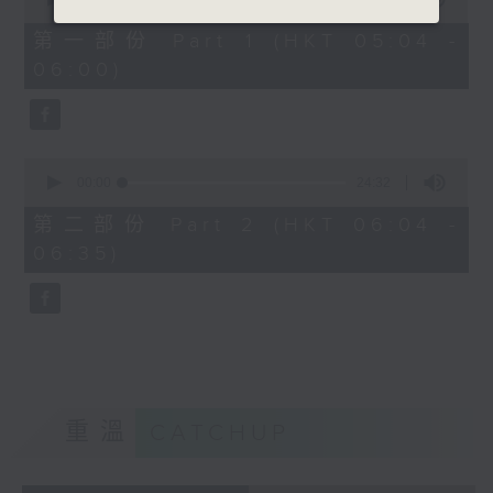
of
52
第一部份 Part 1 (HKT 05:04 -
minutes,
06:00)
40
seconds
0
seconds
00:00
24:32
of
24
第二部份 Part 2 (HKT 06:04 -
minutes,
06:35)
32
seconds
重溫
CATCHUP