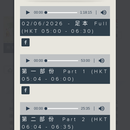
0
seconds
00:00
1:18:15
of
1
02/06/2026 - 足本 Full
hour,
清晨爽利 （與
(HKT 05:00 - 06:30)
18
第五台聯播）
電台直播
minutes,
15
seconds
聯絡
所有集數
0
seconds
00:00
53:00
of
您喜歡這個節目嗎?
53
第一部份 Part 1 (HKT
minutes,
05:04 - 06:00)
0
seconds
簡介
GIST
「清晨爽利」節目內容豐富，集保健、生活及
0
seconds
00:00
25:35
社會資訊等元素於一身。主要環節有：「健健
of
康康在清晨」 由 專業導師教授不同類型的
25
第二部份 Part 2 (HKT
minutes,
養生運動、保健常識、運動時需要注意的事項
06:04 - 06:35)
35