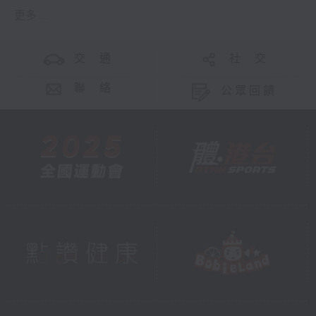
更多 ...
交 通
社 交
聯 絡
公眾回饋