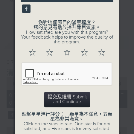
及行山等實用貼士
seconds
更多...
您對這個節目的滿意程度？
您的意見有助於提升節目質素。
How satisfied are you with this program?
清晨爽利之齊齊做早操
Your feedback helps to improve the quality of
最新
LATEST
the program.
☆
☆
☆
☆
☆
07/08/2026
清晨爽利 （與第五台聯播）
0
seconds
00:00
1:17:32
of
1
07/08/2026 - 足本 Full (HKT
提交及繼續 Submit
hour,
and Continue
05:00 - 06:30)
17
minutes,
32
點擊星星進行評分：一顆星為不滿意，五顆
seconds
星為非常滿意。
Click on the stars to rate: One star is for not
satisfied, and Five stars is for very satisfied.
0
seconds
00:00
52:30