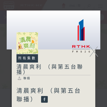
ENG
/
簡
×
全新 RTHK On The Go
取得
一手掌握 RTHK 電台、電視節目
X
所有集數
清晨爽利 （與第五台聯
播）
聯絡
清晨爽利 （與第五台
聯播）