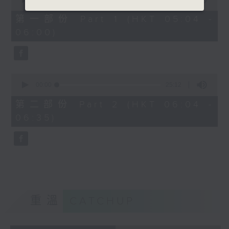
of
52
第一部份 Part 1 (HKT 05:04 -
minutes,
06:00)
30
seconds
0
seconds
00:00
25:12
of
25
第二部份 Part 2 (HKT 06:04 -
minutes,
06:35)
12
seconds
重溫
CATCHUP